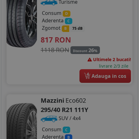
Turisme
Consum
D
Aderenta
C
Zgomot
B
75 dB
817
RON
1118 RON
26
%
Discount
Ultimele 2 bucati!
livrare 2/3 zile
4
Adauga in cos
Mazzini
Eco602
295/40 R21 111Y
SUV / 4x4
Consum
C
Aderenta
B