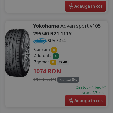
4
Adauga in cos
Yokohama
Advan sport v105
295/40 R21 111Y
SUV / 4x4
Consum
D
Aderenta
A
Zgomot
B
72 dB
1074
RON
1180 RON
8
%
Discount
In stoc - 4 buc
livrare 2/3 zile
4
Adauga in cos