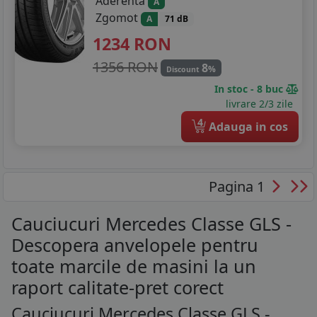
Aderenta
A
Zgomot
A
71 dB
1234
RON
1356 RON
8
%
Discount
In stoc - 8 buc
livrare 2/3 zile
4
Adauga in cos
Pagina 1
Cauciucuri Mercedes Classe GLS -
Descopera anvelopele pentru
toate marcile de masini la un
raport calitate-pret corect
Cauciucuri Mercedes Classe GLS -