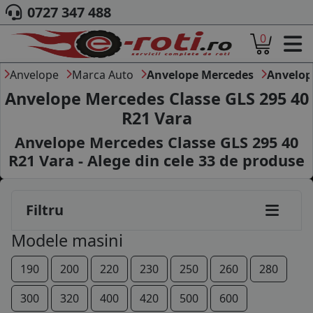
0727 347 488
0
ACASA
DESPRE NOI
Anvelope
Marca Auto
Anvelope Mercedes
Anvelop
ANVELOPE
Anvelope Mercedes Classe GLS 295 40
AUTO
R21 Vara
CAMION
Anvelope Mercedes Classe GLS 295 40
MOTO
AGROINDUSTRIALE
R21 Vara - Alege din cele
33
de produse
CAUTARE DUPA
DIMENSIUNI
PRODUCATORI ANVELOPE
Filtru
MARCA AUTO
Modele masini
BLOG
B2B - COLABORARE COMPANII
190
200
220
230
250
260
280
CONT
300
320
400
420
500
600
CONTACT