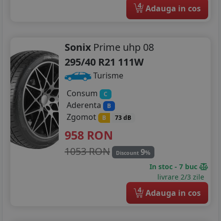
4
Adauga in cos
Sonix
Prime uhp 08
295/40 R21 111W
Turisme
Consum
C
Aderenta
B
Zgomot
B
73 dB
958
RON
1053 RON
9
%
Discount
In stoc - 7 buc
livrare 2/3 zile
4
Adauga in cos