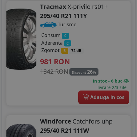
Tracmax
X-privilo rs01+
295/40 R21 111Y
Turisme
Consum
C
Aderenta
C
Zgomot
B
72 dB
981
RON
1342 RON
26
%
Discount
In stoc - 6 buc
livrare 2/3 zile
4
Adauga in cos
Windforce
Catchfors uhp
295/40 R21 111W