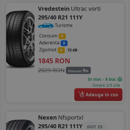
Vredestein
Ultrac vorti
295/40 R21 111Y
Turisme
Consum
D
Aderenta
B
Zgomot
B
72 dB
1845
RON
2029 RON
9
%
Discount
In stoc - 8 buc
livrare 2/3 zile
4
Adauga in cos
Nexen
Nfsportxl
295/40 R21 111Y
DOT 25