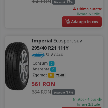
466 RON
17
%
Discount
Ultima bucata!
livrare 2/3 zile
4
Adauga in cos
Imperial
Ecosport suv
295/40 R21 111Y
SUV / 4x4
Consum
C
Aderenta
C
Zgomot
B
72 dB
561
RON
684 RON
17
%
Discount
In stoc - 4 buc
livrare 2/3 zile