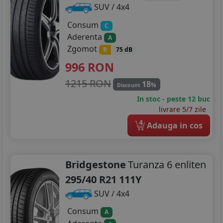
SUV / 4x4
Consum
C
Aderenta
A
Zgomot
B
75 dB
996
RON
1215 RON
18
%
Discount
In stoc - peste 12 buc
livrare 5/7 zile
4
Adauga in cos
Bridgestone
Turanza 6 enliten
295/40 R21 111Y
SUV / 4x4
Consum
A