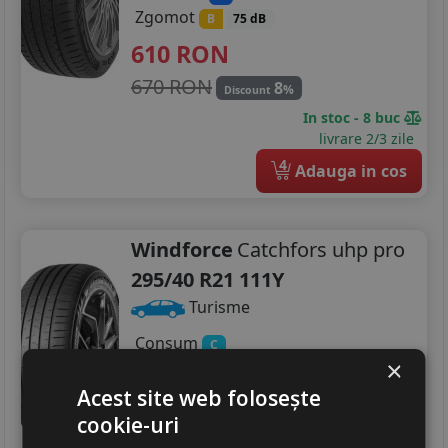
Zgomot
B
75 dB
610
RON
670 RON
8
%
Discount
In stoc - 8 buc
livrare 2/3 zile
4
Adauga in cos
Windforce
Catchfors uhp pro
295/40 R21 111Y
Turisme
Consum
C
×
Aderenta
B
Zgomot
Acest site web folosește
B
73 dB
cookie-uri
965
RON