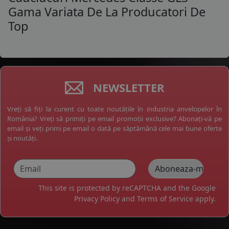
Gama Variata De La Producatori De
Top
NEWSLETTER
Vreți să fiți la curent cu toate noutățile în industria anvelopelor în
România? Vreți să primiți pe email promoții exclusive? Abonați-vă pe
email și veți primi pe email o dată pe săptămână cele mai bune oferte
și noutăți.
This site is protected by reCAPTCHA and the Google
Privacy Policy
and
Terms of Service
apply.