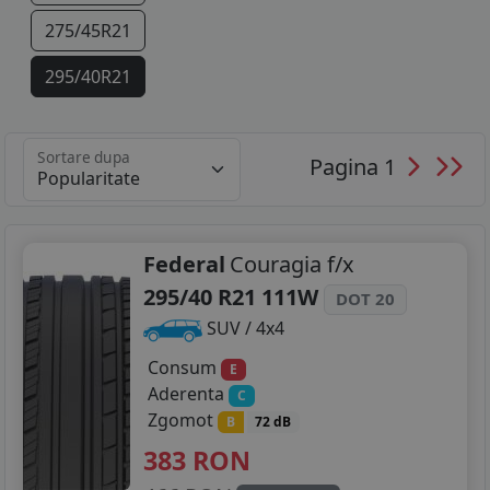
275/45R21
295/40R21
Sortare dupa
Pagina 1
Federal
Couragia f/x
295/40 R21 111W
DOT 20
SUV / 4x4
Consum
E
Aderenta
C
Zgomot
B
72 dB
383
RON