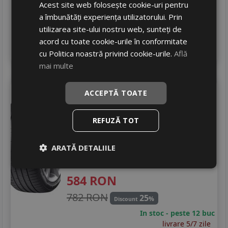
Acest site web folosește cookie-uri pentru
1321 RON
26
%
Discount
a îmbunătăți experiența utilizatorului. Prin
In stoc - 8 buc
utilizarea site-ului nostru web, sunteți de
livrare 2/3 zile
acord cu toate cookie-urile în conformitate
4
Adauga in cos
cu Politica noastră privind cookie-urile.
Află
mai multe
Aplus
Aerix rs01
ACCEPTĂ TOATE
295/40 R21 111Y
DOT 25
Turisme
REFUZĂ TOT
Consum
C
ARATĂ DETALIILE
Aderenta
B
Zgomot
B
73 dB
584
RON
782 RON
25
%
Discount
In stoc - peste 12 buc
livrare 5/7 zile