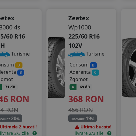
eetex
Zeetex
8000 4s
Wp1000
5/60 R16
225/60 R16
8H
102V
Turisme
Turisme
onsum
Consum
D
B
derenta
Aderenta
B
C
gomot
Zgomot
71 dB
A
69 dB
46
RON
368
RON
34 RON
456 RON
20
19
%
%
scount
Discount
Ultimele 2 bucati!
Ultima bucata!
livrare 2/3 zile
livrare 2/3 zile