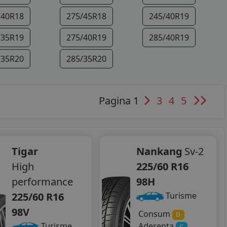
/40R18
275/45R18
245/40R19
/35R19
275/40R19
285/40R19
/35R20
285/35R20
Pagina 1
3
4
5
Tigar
Nankang
Sv-2
High
225/60 R16
performance
98H
225/60 R16
Turisme
98V
Consum
D
Aderenta
Turisme
C