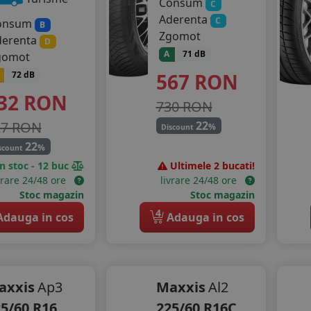
Consum
C
Aderenta
C
onsum
B
Zgomot
derenta
D
A
71 dB
gomot
567
RON
72 dB
32
RON
730 RON
27 RON
22
%
Discount
22
%
scount
In stoc - 12 buc
Ultimele 2 bucati!
vrare 24/48 ore
livrare 24/48 ore
Stoc magazin
Stoc magazin
4
dauga in cos
Adauga in cos
axxis
Ap3
Maxxis
Al2
5/60 R16
225/60 R16C