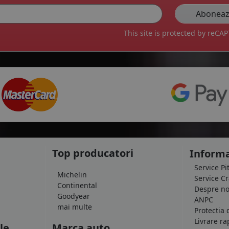
This site is protected by reC
Top producatori
Informa
Service Pi
Michelin
Service C
Continental
Despre no
Goodyear
ANPC
mai multe
Protectia 
Livrare ra
le
Marca auto