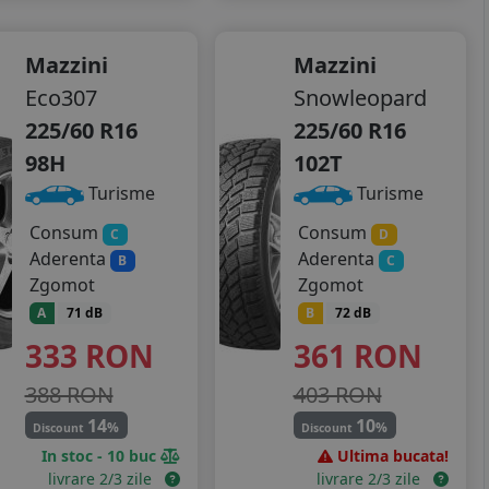
Mazzini
Mazzini
Eco307
Snowleopard
225/60 R16
225/60 R16
98H
102T
Turisme
Turisme
Consum
Consum
C
D
Aderenta
Aderenta
B
C
Zgomot
Zgomot
A
71 dB
B
72 dB
333
RON
361
RON
388 RON
403 RON
14
10
%
%
Discount
Discount
In stoc - 10 buc
Ultima bucata!
livrare 2/3 zile
livrare 2/3 zile