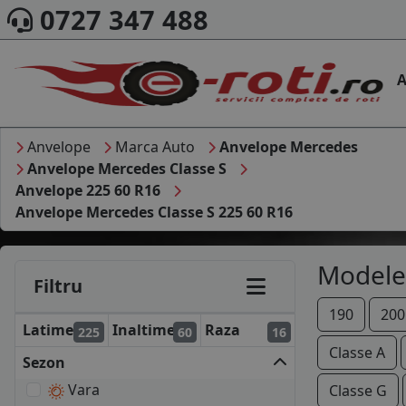
0727 347 488
A
Anvelope
Marca Auto
Anvelope Mercedes
Anvelope Mercedes Classe S
Anvelope 225 60 R16
Anvelope Mercedes Classe S 225 60 R16
Modele
Filtru
190
200
Latime
Inaltime
Raza
225
60
16
Classe A
Sezon
Vara
Classe G