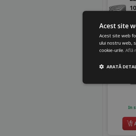
1
Acest site w
C
A
Acest site web fol
Z
ului nostru web, s
A
cookie-urile.
Află 
5
ARATĂ DETAL
6
Di
In 
4
A