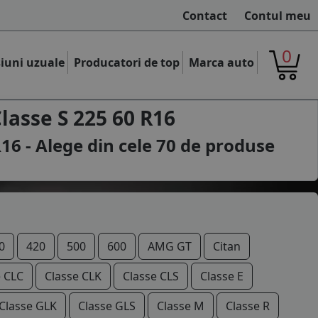
Contact
Contul meu
0
iuni uzuale
Producatori de top
Marca auto
asse S 225 60 R16
16 - Alege din cele
70
de produse
0
420
500
600
AMG GT
Citan
e CLC
Classe CLK
Classe CLS
Classe E
Classe GLK
Classe GLS
Classe M
Classe R