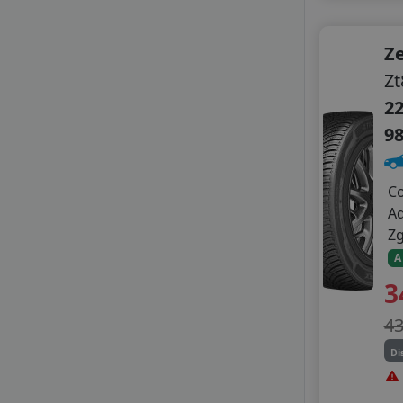
Z
Zt
22
9
C
A
Z
A
3
4
Di