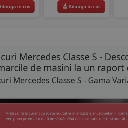
4
dauga in cos
Adauga in cos
curi Mercedes Classe S - Desc
marcile de masini la un raport 
uri Mercedes Classe S - Gama Vari
Vreți să fiți la curent cu toate noutățile în industria anvelopelor în Rom
veți primi pe email o dată pe săptămână cele mai bune oferte și noutăți.