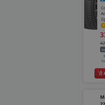
WINDFORCE
C
ZEETEX
A
Z
B
3
4
Di
li
4
A
M
22