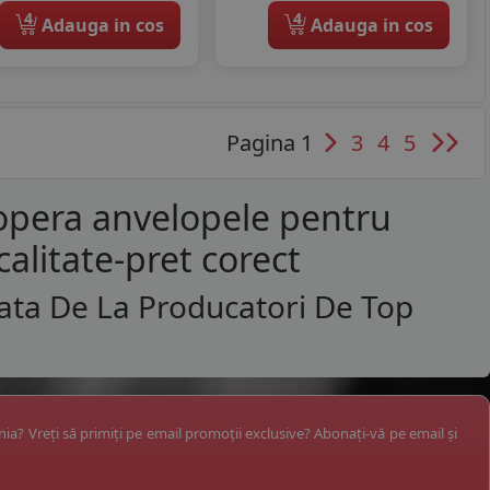
4
4
Adauga in cos
Adauga in cos
Pagina 1
3
4
5
opera anvelopele pentru
calitate-pret corect
ata De La Producatori De Top
ânia? Vreți să primiți pe email promoții exclusive? Abonați-vă pe email și