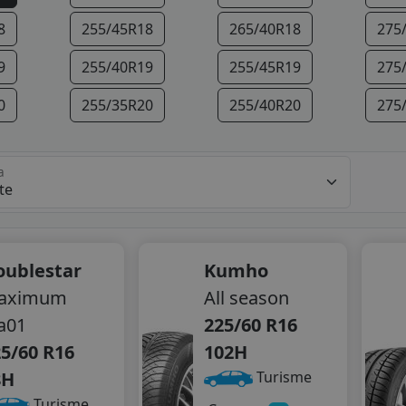
8
255/45R18
265/40R18
275
9
255/40R19
255/45R19
275
0
255/35R20
255/40R20
275
a
oublestar
Kumho
aximum
All season
a01
225/60 R16
5/60 R16
102H
8H
Turisme
Turisme