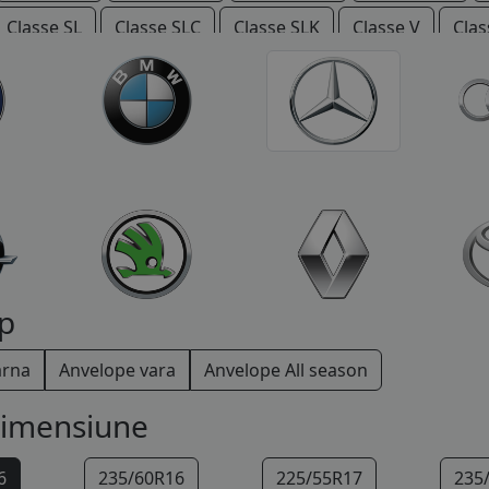
Classe SL
Classe SLC
Classe SLK
Classe V
Clas
Vario
Viano
Vito
p
arna
Anvelope vara
Anvelope All season
dimensiune
6
235/60R16
225/55R17
235