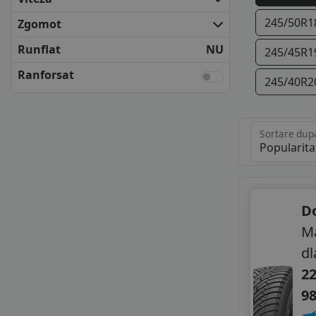
VREDESTEIN
YOKOHAMA
245/50R1
Zgomot
ANVELOPE BUGET
Runflat
NU
245/45R1
AUSTONE
CHENGSHAN
Ranforsat
245/40R2
DOUBLESTAR
IMPERIAL
LAUFENN
Sortare dup
LEAO
LINGLONG
MAXXIS
MAZZINI
MILEVER
D
NANKANG
M
PETLAS
dl
ROYAL BLACK
22
SONIX
TIGAR
9
TOURADOR