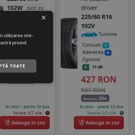
102W
driver
DOT 25
225/60 R16
×
Turisme
102V
Consum
B
Turisme
Aderenta
A
 utilizarea site-
Zgomot
oastră privind
Consum
C
B
72 dB
Aderenta
B
509
RON
Zgomot
PTĂ TOATE
A
71 dB
656 RON
427
RON
22
%
Discount
537 RON
20
%
Discount
In stoc - peste 12 buc
In stoc - peste 12 buc
livrare 5/7 zile
livrare 2/3 zile
4
4
Adauga in cos
Adauga in cos