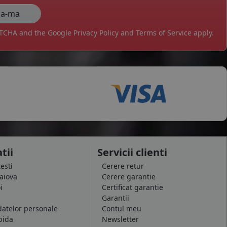
APTCHA and the Google
Privacy Policy
and
Terms of Service
apply.
tii
Servicii clienti
testi
Cerere retur
raiova
Cerere garantie
i
Certificat garantie
Garantii
datelor personale
Contul meu
pida
Newsletter