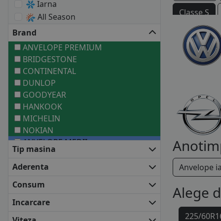
Iarna
Classe S
All Season
Brand
Vaneo
ANVELOPE PREMIUM
BRIDGESTONE
CONTINENTAL
DUNLOP
GOODYEAR
HANKOOK
MICHELIN
NOKIAN
Anotim
ANVELOPE MEDII
Tip masina
BARUM
COOPER
Aderenta
Anvelope i
FIRESTONE
Consum
Alege 
FULDA
KLEBER
Incarcare
KUMHO
225/60R1
Viteza