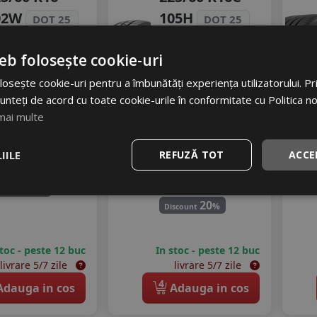
02W
105H
DOT 25
DOT 25
Turisme
Autoutilitare
eb folosește cookie-uri
onsum
C
Consum
derenta
D
B
osește cookie-uri pentru a îmbunătăți experiența utilizatorului. Prin
Aderenta
gomot
B
unteți de acord cu toate cookie-urile în conformitate cu Politica n
Zgomot
70 dB
mai multe
B
73 dB
40
RON
648
RON
IILE
REFUZĂ TOT
ACCE
79 RON
816 RON
20
%
scount
20
%
Discount
stoc - peste 12 buc
In stoc - peste 12 buc
livrare 5/7 zile
livrare 5/7 zile
4
dauga in cos
Adauga in cos