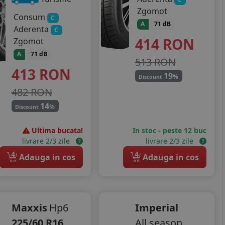
Zgomot
Consum
C
A
71 dB
Aderenta
C
414
RON
Zgomot
A
71 dB
513 RON
413
RON
19
%
Discount
482 RON
14
%
Discount
Ultima bucata!
In stoc - peste 12 buc
livrare 2/3 zile
livrare 2/3 zile
4
4
Adauga in cos
Adauga in cos
Maxxis
Hp6
Imperial
225/60 R16
All season