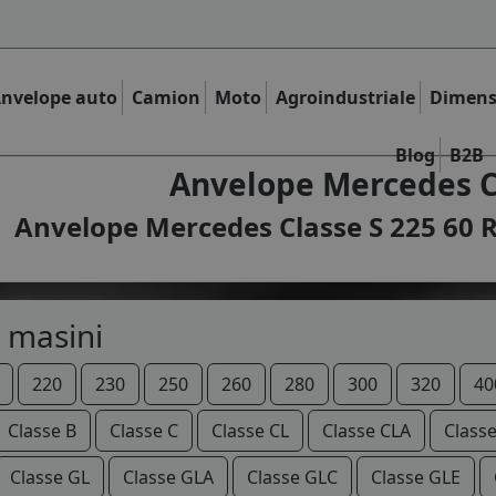
nvelope auto
Camion
Moto
Agroindustriale
Dimens
Blog
B2B
Anvelope Mercedes Cl
Anvelope Mercedes Classe S 225 60 R
 masini
220
230
250
260
280
300
320
40
Classe B
Classe C
Classe CL
Classe CLA
Class
Classe GL
Classe GLA
Classe GLC
Classe GLE