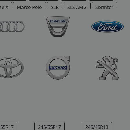
se X
Marco Polo
SLR
SLS AMG
Sprinter
/55R17
245/55R17
245/45R18