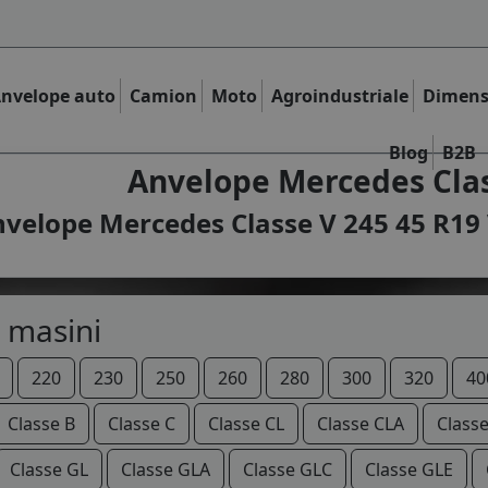
nvelope auto
Camion
Moto
Agroindustriale
Dimens
Blog
B2B
Anvelope Mercedes Clas
velope Mercedes Classe V 245 45 R19 
 masini
220
230
250
260
280
300
320
40
Classe B
Classe C
Classe CL
Classe CLA
Class
Classe GL
Classe GLA
Classe GLC
Classe GLE