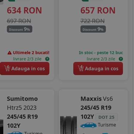
634
RON
657
RON
697 RON
722 RON
9
9
%
%
Discount
Discount
Ultimele 2 bucati!
In stoc - peste 12 buc
livrare 2/3 zile
livrare 2/3 zile
4
4
Adauga in cos
Adauga in cos
Sumitomo
Maxxis
Vs6
Htrz5 2023
245/45 R19
245/45 R19
102Y
DOT 25
102Y
Turisme
Turisme