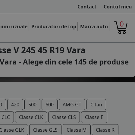
Contact
Contul meu
0
iuni uzuale
Producatori de top
Marca auto
se V 245 45 R19 Vara
Vara - Alege din cele
145
de produse
0
420
500
600
AMG GT
Citan
e CLC
Classe CLK
Classe CLS
Classe E
Classe GLK
Classe GLS
Classe M
Classe R