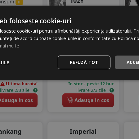
102Y
onsum
D
derenta
Turisme
C
gomot
eb folosește cookie-uri
Consum
C
70 dB
Aderenta
B
osește cookie-uri pentru a îmbunătăți experiența utilizatorului. Prin
21
RON
Zgomot
unteți de acord cu toate cookie-urile în conformitate cu Politica n
B
72 dB
mai multe
72 RON
631
RON
8
%
scount
IILE
REFUZĂ TOT
ACCE
694 RON
9
%
Discount
Ultima bucata!
In stoc - peste 12 buc
livrare 2/3 zile
livrare 2/3 zile
4
dauga in cos
Adauga in cos
ankang
Imperial