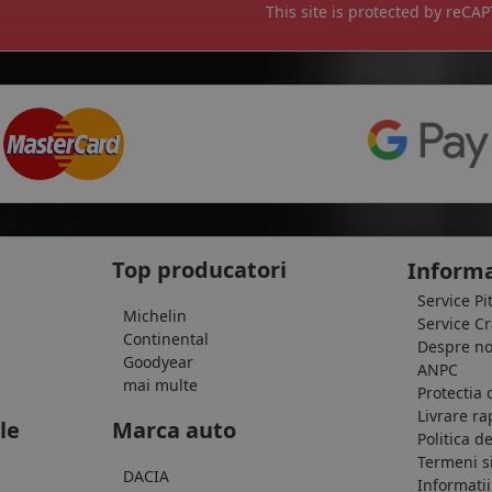
This site is protected by reC
Top producatori
Informa
Service Pi
Michelin
Service C
Continental
Despre no
Goodyear
ANPC
mai multe
Protectia 
Livrare ra
le
Marca auto
Politica d
Termeni si
DACIA
Informatii