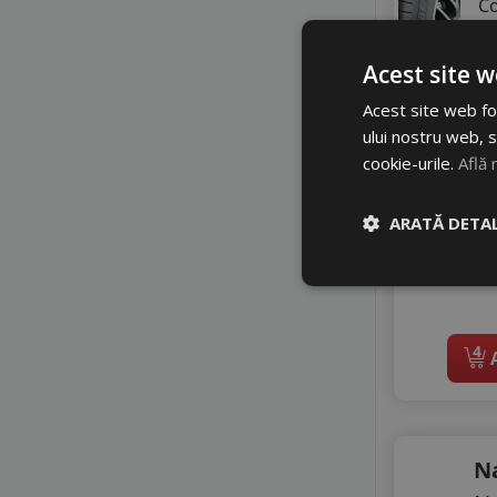
TOURADOR
C
VIKING
A
WESTLAKE
Z
Acest site w
ZEETEX
A
Acest site web fol
5
ului nostru web, s
cookie-urile.
Află 
5
Di
ARATĂ DETAL
4
A
N