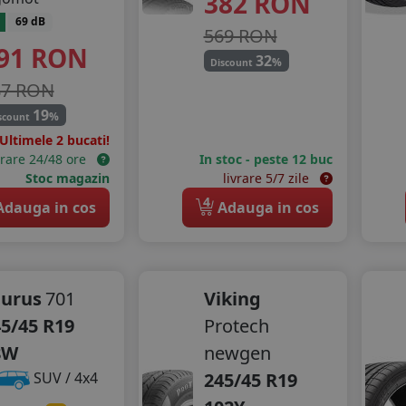
382
RON
69 dB
569 RON
91
RON
32
%
Discount
87 RON
19
%
scount
Ultimele 2 bucati!
vrare 24/48 ore
In stoc - peste 12 buc
Stoc magazin
livrare 5/7 zile
4
dauga in cos
Adauga in cos
aurus
701
Viking
5/45 R19
Protech
8W
newgen
245/45 R19
SUV / 4x4