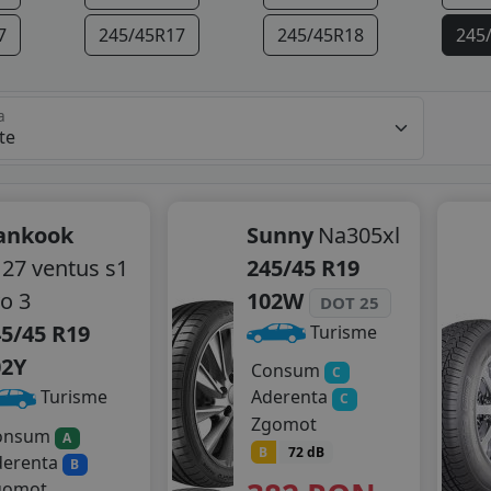
7
245/45R17
245/45R18
245
a
ankook
Sunny
Na305xl
27 ventus s1
245/45 R19
o 3
102W
DOT 25
5/45 R19
Turisme
02Y
Consum
C
Turisme
Aderenta
C
Zgomot
onsum
A
B
72 dB
derenta
B
gomot