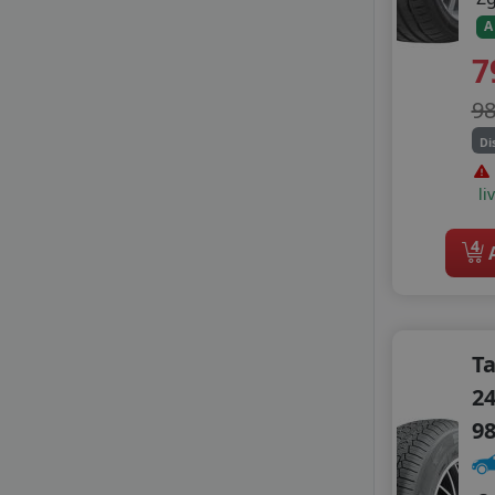
MAXXIS
A
MILESTONE
7
MILEVER
NANKANG
9
NOVEX
Di
PETLAS
PRINX
li
RADAR
ROADHOG
4
A
ROADX
ROYAL BLACK
SEBRING
SONIX
T
STARMAXX
SUMITOMO
24
SUNNY
9
TAURUS
TIGAR