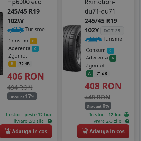
Hp6000 eco
Rxmotion-
245/45 R19
du71-du71
102W
245/45 R19
102Y
Turisme
DOT 25
Turisme
Consum
D
Aderenta
C
Consum
C
Zgomot
Aderenta
A
B
72 dB
Zgomot
406
RON
A
71 dB
408
RON
494 RON
17
448 RON
%
Discount
8
%
Discount
In stoc - peste 12 buc
In stoc - 12 buc
livrare 2/3 zile
livrare 2/3 zile
4
4
Adauga in cos
Adauga in cos