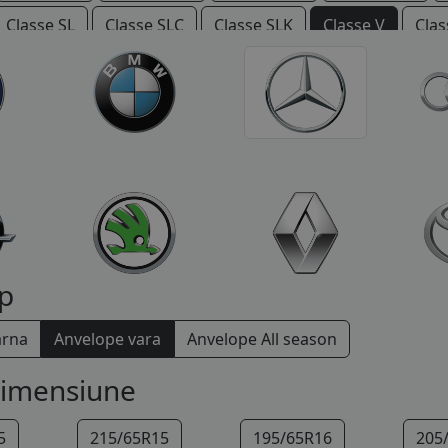
Classe SL
Classe SLC
Classe SLK
Classe V
Clas
Vario
Viano
Vito
p
arna
Anvelope vara
Anvelope All season
dimensiune
5
215/65R15
195/65R16
205