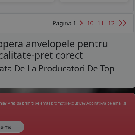
Pagina 1
10
11
12
copera anvelopele pentru
calitate-pret corect
ata De La Producatori De Top
ânia? Vreți să primiți pe email promoții exclusive? Abonați-vă pe email și