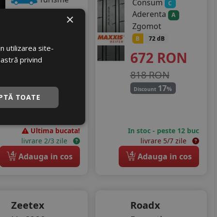
Consum
C
Aderenta
A
Consum
×
D
Zgomot
Aderenta
A
B
72 dB
Zgomot
 utilizarea site-
672
RON
A
70 dB
oastră privind
588
RON
818 RON
645 RON
17
%
Discount
PTĂ TOATE
8
%
Discount
Ultima bucata!
In stoc - peste 12 buc
livrare 2/3 zile
livrare 5/7 zile
4
4
Adauga in cos
Adauga in cos
Zeetex
Roadx