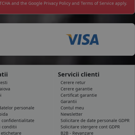
APTCHA and the Google
Privacy Policy
and
Terms of Service
apply.
tii
Servicii clienti
testi
Cerere retur
raiova
Cerere garantie
i
Certificat garantie
Garantii
datelor personale
Contul meu
pida
Newsletter
e confidentialitate
Solicitare de date personale GDPR
 conditii
Solicitare stergere cont GDPR
 etichetare
B2B - Revanzare