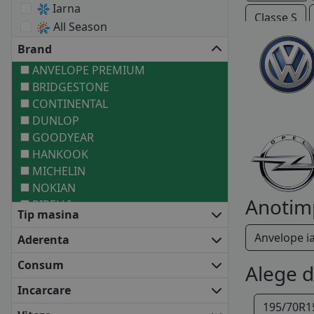
Iarna
Classe S
All Season
Vaneo
Brand
ANVELOPE PREMIUM
BRIDGESTONE
CONTINENTAL
DUNLOP
GOODYEAR
HANKOOK
MICHELIN
NOKIAN
Anotim
PIRELLI
Tip masina
ANVELOPE MEDII
Anvelope i
BARUM
Aderenta
COOPER
Consum
Alege 
DEBICA
FALKEN
Incarcare
FIRESTONE
195/70R1