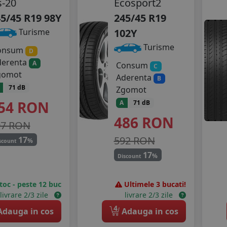
-20
Ecosport2
5/45 R19 98Y
245/45 R19
102Y
Turisme
Turisme
onsum
D
derenta
A
Consum
C
gomot
Aderenta
B
71 dB
Zgomot
54
RON
A
71 dB
486
RON
97 RON
592 RON
17
%
scount
17
%
Discount
stoc - peste 12 buc
Ultimele 3 bucati!
livrare 2/3 zile
livrare 2/3 zile
4
dauga in cos
Adauga in cos