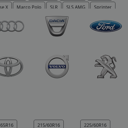
se X
Marco Polo
SLR
SLS AMG
Sprinter
/65R16
215/60R16
225/60R16