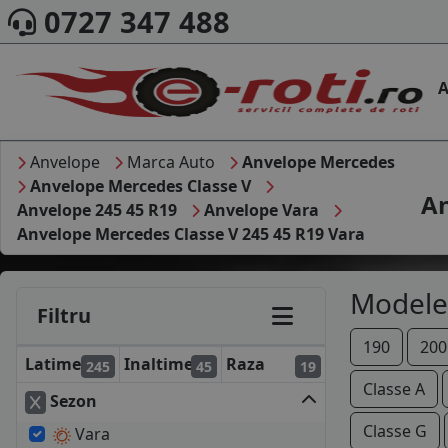
0727 347 488
A
Anvelope
Marca Auto
Anvelope Mercedes
Anvelope Mercedes Classe V
An
Anvelope 245 45 R19
Anvelope Vara
Anvelope Mercedes Classe V 245 45 R19 Vara
Modele
Filtru
190
200
Latime
Inaltime
Raza
245
45
19
Classe A
Sezon
Classe G
Vara