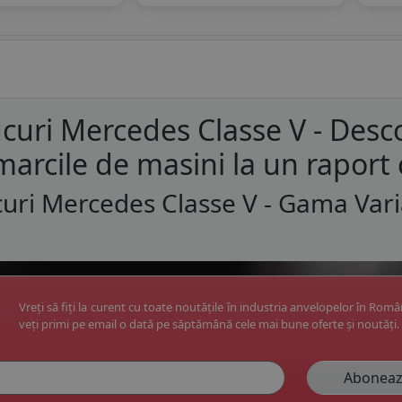
curi Mercedes Classe V - Des
marcile de masini la un raport 
uri Mercedes Classe V - Gama Vari
Vreți să fiți la curent cu toate noutățile în industria anvelopelor în Rom
veți primi pe email o dată pe săptămână cele mai bune oferte și noutăți.