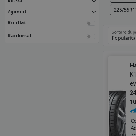
Viteza
KLEBER
225/55R1
KUMHO
Zgomot
MATADOR
Runflat
NEXEN
Sortare dup
SEMPERIT
Ranforsat
UNIROYAL
VREDESTEIN
YOKOHAMA
ANVELOPE BUGET
H
APLUS
K1
APTANY
ev
FORTUNE
GRIPMAX
24
HIFLY
1
IMPERIAL
LASSA
LAUFENN
C
LINGLONG
A
MASTERSTEEL
Z