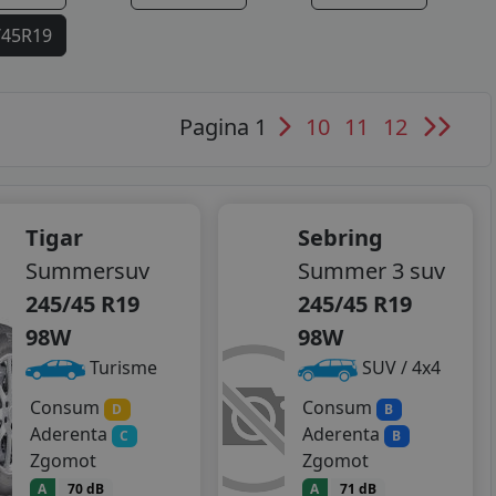
/45R19
Pagina 1
10
11
12
Tigar
Sebring
Summersuv
Summer 3 suv
245/45 R19
245/45 R19
98W
98W
Turisme
SUV / 4x4
Consum
Consum
D
B
Aderenta
Aderenta
C
B
Zgomot
Zgomot
A
70 dB
A
71 dB