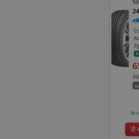
Ns
24
C
A
Z
A
6
7
Di
In 
4
A