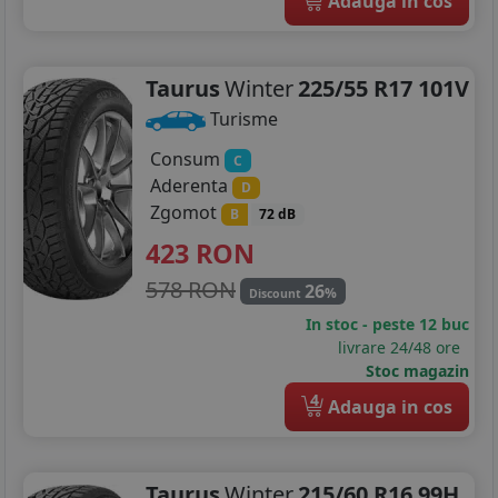
Adauga in cos
Taurus
Winter
225/55 R17 101V
Turisme
Consum
C
Aderenta
D
Zgomot
B
72 dB
423
RON
578 RON
26
%
Discount
In stoc - peste 12 buc
livrare 24/48 ore
Stoc magazin
4
Adauga in cos
Taurus
Winter
215/60 R16 99H