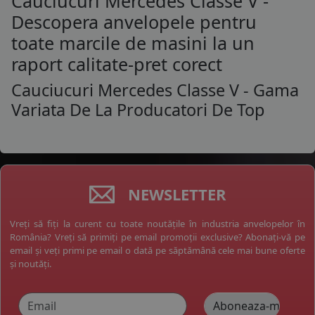
Cauciucuri Mercedes Classe V -
Descopera anvelopele pentru
toate marcile de masini la un
raport calitate-pret corect
Cauciucuri Mercedes Classe V - Gama
Variata De La Producatori De Top
NEWSLETTER
Vreți să fiți la curent cu toate noutățile în industria anvelopelor în
România? Vreți să primiți pe email promoții exclusive? Abonați-vă pe
email și veți primi pe email o dată pe săptămână cele mai bune oferte
și noutăți.