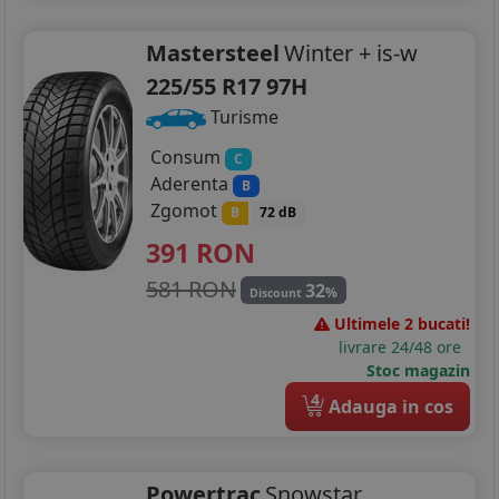
Mastersteel
Winter + is-w
225/55 R17 97H
Turisme
Consum
C
Aderenta
B
Zgomot
B
72 dB
391
RON
581 RON
32
%
Discount
Ultimele 2 bucati!
livrare 24/48 ore
Stoc magazin
4
Adauga in cos
Powertrac
Snowstar