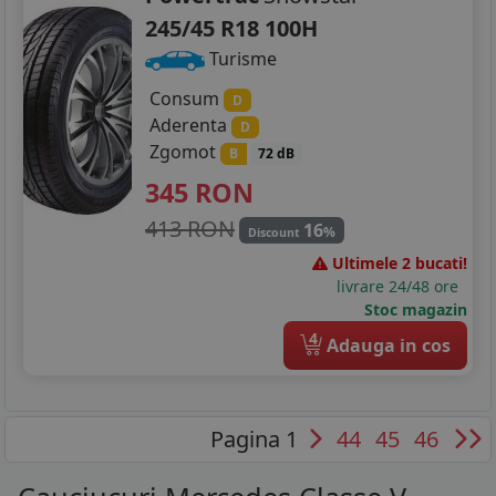
245/45 R18 100H
Turisme
Consum
D
Aderenta
D
Zgomot
B
72 dB
345
RON
413 RON
16
%
Discount
Ultimele 2 bucati!
livrare 24/48 ore
Stoc magazin
4
Adauga in cos
Pagina 1
44
45
46