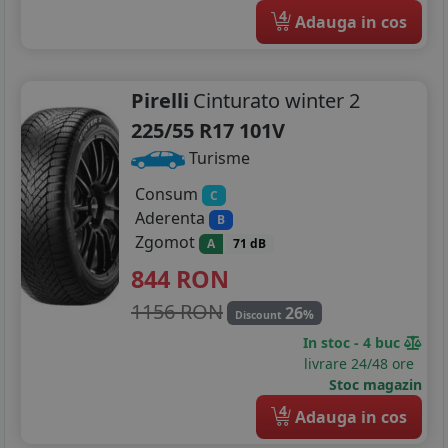
4
Adauga in cos
Pirelli
Cinturato winter 2
225/55 R17 101V
Turisme
Consum
C
Aderenta
B
Zgomot
A
71 dB
844
RON
1156 RON
26
%
Discount
In stoc - 4 buc
livrare 24/48 ore
Stoc magazin
4
Adauga in cos