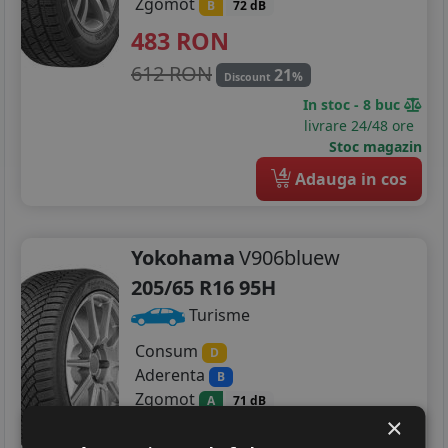
Zgomot
B
72 dB
483
RON
612 RON
21
%
Discount
In stoc - 8 buc
livrare 24/48 ore
Stoc magazin
4
Adauga in cos
Yokohama
V906bluew
205/65 R16 95H
Turisme
Consum
D
Aderenta
B
Zgomot
A
71 dB
×
621
RON