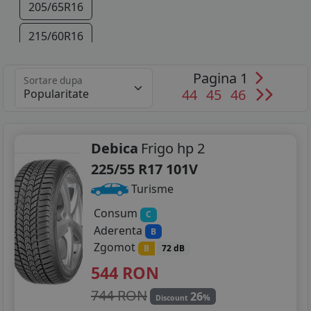
205/65R16
215/60R16
225/60R16
Pagina 1
Sortare dupa
44
45
46
225/55R17
245/45R17
Debica
Frigo hp 2
245/45R18
225/55 R17 101V
245/45R19
Turisme
Consum
C
Aderenta
B
Zgomot
B
72 dB
544
RON
744 RON
26
%
Discount