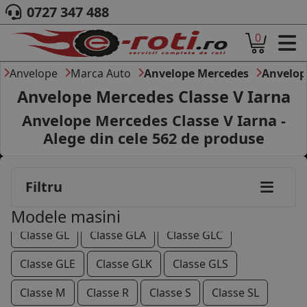
0727 347 488
0
ACASA
DESPRE NOI
Anvelope
Marca Auto
Anvelope Mercedes
Anvelop
ANVELOPE
190
200
220
230
250
260
280
Anvelope Mercedes Classe V Iarna
AUTO
Anvelope Mercedes Classe V Iarna -
300
320
400
420
500
600
CAMION
Alege din cele
562
de produse
MOTO
AMG GT
Citan
Classe A
Classe B
AGROINDUSTRIALE
CAUTARE DUPA
Classe C
Classe CL
Classe CLA
Classe CLC
Filtru
DIMENSIUNI
PRODUCATORI ANVELOPE
Classe CLK
Classe CLS
Classe E
Classe G
Modele masini
MARCA AUTO
Classe GL
Classe GLA
Classe GLC
BLOG
B2B - COLABORARE COMPANII
Classe GLE
Classe GLK
Classe GLS
CONT
Classe M
Classe R
Classe S
Classe SL
CONTACT