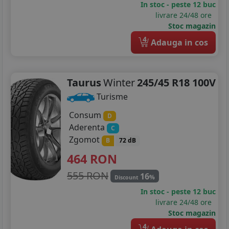
In stoc - peste 12 buc
livrare 24/48 ore
Stoc magazin
4
Adauga in cos
Taurus
Winter
245/45 R18 100V
Turisme
Consum
D
Aderenta
C
Zgomot
B
72 dB
464
RON
555 RON
16
%
Discount
In stoc - peste 12 buc
livrare 24/48 ore
Stoc magazin
4