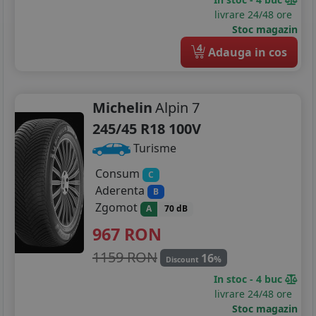
livrare 24/48 ore
Stoc magazin
4
Adauga in cos
Michelin
Alpin 7
245/45 R18 100V
Turisme
Consum
C
Aderenta
B
Zgomot
A
70 dB
967
RON
1159 RON
16
%
Discount
In stoc - 4 buc
livrare 24/48 ore
Stoc magazin