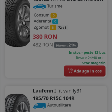
Turisme
Consum
D
Aderenta
C
Zgomot
B
72 dB
380
RON
482 RON
21
%
Discount
In stoc - peste 12 buc
livrare 24/48 ore
Stoc magazin
4
Adauga in cos
Laufenn
I fit van ly31
195/70 R15C 104R
Autoutilitare