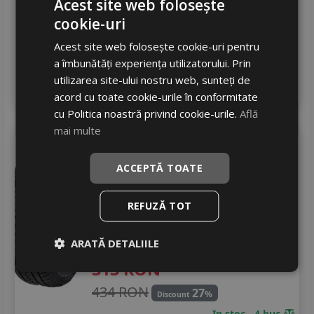
Acest site web folosește
788 RON
21
%
Discount
cookie-uri
In stoc - 8 buc
Acest site web folosește cookie-uri pentru
livrare 24/48 ore
a îmbunătăți experiența utilizatorului. Prin
Stoc magazin
utilizarea site-ului nostru web, sunteți de
4
Adauga in cos
acord cu toate cookie-urile în conformitate
cu Politica noastră privind cookie-urile.
Află
mai multe
Hifly
Win-turi 212
215/60 R16 99H
ACCEPTĂ TOATE
Turisme
REFUZĂ TOT
Consum
E
Aderenta
D
Zgomot
ARATĂ DETALIILE
B
72 dB
313
RON
434 RON
27
%
Discount
In stoc - 4 buc