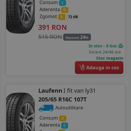
Consum
C
Aderenta
D
Zgomot
B
72 dB
391
RON
515 RON
24
%
Discount
In stoc - 8 buc
livrare 24/48 ore
Stoc magazin
4
Adauga in cos
Laufenn
I fit van ly31
205/65 R16C 107T
Autoutilitare
Consum
D
Aderenta
C