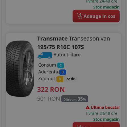
livrare 24/48 ore
Stoc magazin
4
Adauga in cos
Transmate
Transeason van
195/75 R16C 107S
Autoutilitare
Consum
C
Aderenta
B
Zgomot
B
72 dB
322
RON
501 RON
35
%
Discount
Ultima bucata!
livrare 24/48 ore
Stoc magazin
4