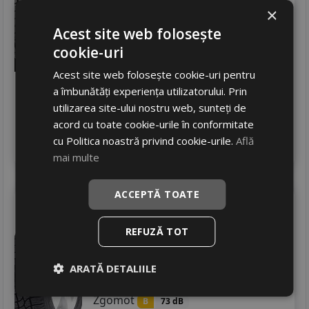
Aderenta
×
C
Zgomot
B
74 dB
Acest site web folosește
475
RON
cookie-uri
612 RON
Acest site web folosește cookie-uri pentru
22
%
Discount
a îmbunătăți experiența utilizatorului. Prin
In stoc - 4 buc
utilizarea site-ului nostru web, sunteți de
livrare 24/48 ore
acord cu toate cookie-urile în conformitate
Stoc magazin
cu Politica noastră privind cookie-urile.
Află
4
Adauga in cos
mai multe
ACCEPTĂ TOATE
Taurus
Winter lt 201
195/75 R16C 107R
REFUZĂ TOT
Autoutilitare
Consum
ARATĂ DETALIILE
D
Aderenta
C
Zgomot
B
73 dB