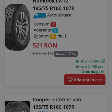
Hankook
Rw12
195/75 R16C 107R
Autoutilitare
Consum
E
Aderenta
C
Zgomot
B
73 dB
521
RON
661 RON
21
%
Discount
In stoc - 5 buc
livrare 24/48 ore
Stoc magazin
4
Adauga in cos
Cooper
Summer van
195/75 R16C 107R