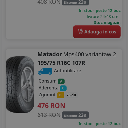
408 RON
22
%
Discount
In stoc - peste 12 buc
livrare 24/48 ore
Stoc magazin
4
Adauga in cos
Matador
Mps400 variantaw 2
195/75 R16C 107R
Autoutilitare
Consum
A
Aderenta
C
Zgomot
B
73 dB
476
RON
613 RON
22
%
Discount
In stoc - peste 12 buc