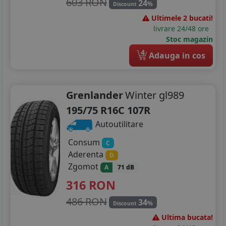
603 RON
24
%
Discount
Ultimele 2 bucati!
livrare 24/48 ore
Stoc magazin
4
Adauga in cos
Grenlander
Winter gl989
195/75 R16C 107R
Autoutilitare
Consum
C
Aderenta
D
Zgomot
A
71 dB
316
RON
486 RON
34
%
Discount
Ultima bucata!