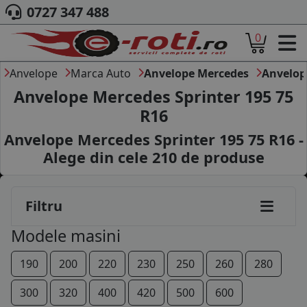
0727 347 488
0
ACASA
DESPRE NOI
Anvelope
Marca Auto
Anvelope Mercedes
Anvelop
ANVELOPE
Anvelope Mercedes Sprinter 195 75
AUTO
R16
CAMION
Anvelope Mercedes Sprinter 195 75 R16 -
MOTO
AGROINDUSTRIALE
Alege din cele
210
de produse
CAUTARE DUPA
DIMENSIUNI
PRODUCATORI ANVELOPE
Filtru
MARCA AUTO
Modele masini
BLOG
B2B - COLABORARE COMPANII
190
200
220
230
250
260
280
CONT
300
320
400
420
500
600
CONTACT