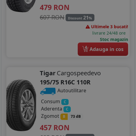
479
RON
607 RON
21
%
Discount
Ultimele 3 bucati!
livrare 24/48 ore
Stoc magazin
4
Adauga in cos
Tigar
Cargospeedevo
195/75 R16C 110R
Autoutilitare
Consum
C
Aderenta
C
Zgomot
B
73 dB
457
RON