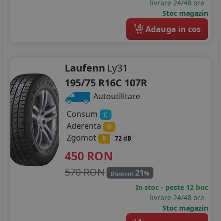
livrare 24/48 ore
Stoc magazin
4
Adauga in cos
Laufenn
Ly31
195/75 R16C 107R
Autoutilitare
Consum
C
Aderenta
D
Zgomot
B
72 dB
450
RON
570 RON
21
%
Discount
In stoc - peste 12 buc
livrare 24/48 ore
Stoc magazin
4