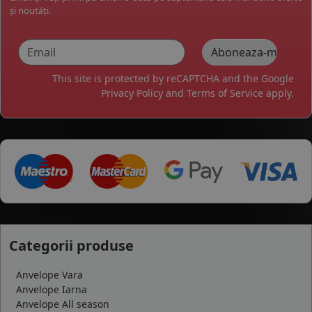
și noutăți.
This site is protected by reCAPTCHA and the Google
Privacy Policy
and
Terms of Service
apply.
Categorii produse
Anvelope Vara
Anvelope Iarna
Anvelope All season