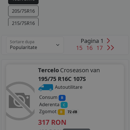
205/75R16
215/75R16
225/75R16
Pagina 1
Sortare dupa
15
16
17
235/65R16
285/65R16
Tercelo
Croseason van
235/60R17
195/75 R16C 107S
Autoutilitare
Consum
B
Aderenta
C
Zgomot
B
72 dB
317
RON