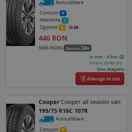
Autoutilitare
Consum
B
Aderenta
C
Zgomot
B
72 dB
446
RON
588 RON
24
%
Discount
In stoc - 4 buc
livrare 24/48 ore
Stoc magazin
4
Adauga in cos
Cooper
Cooper all season van
195/75 R16C 107R
Autoutilitare
Consum
D