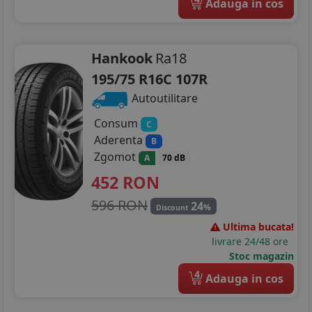
Adauga in cos
Hankook
Ra18
195/75 R16C 107R
Autoutilitare
Consum
C
Aderenta
B
Zgomot
A
70 dB
452
RON
596 RON
24
%
Discount
Ultima bucata!
livrare 24/48 ore
Stoc magazin
4
Adauga in cos