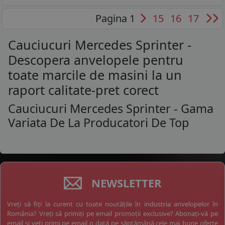
Pagina 1
15
16
17
Cauciucuri Mercedes Sprinter -
Descopera anvelopele pentru
toate marcile de masini la un
raport calitate-pret corect
Cauciucuri Mercedes Sprinter - Gama
Variata De La Producatori De Top
NEWSLETTER
Vreți să fiți la curent cu toate noutățile în industria anvelopelor în
România? Vreți să primiți pe email promoții exclusive? Abonați-vă pe
email și veți primi pe email o dată pe săptămână cele mai bune oferte