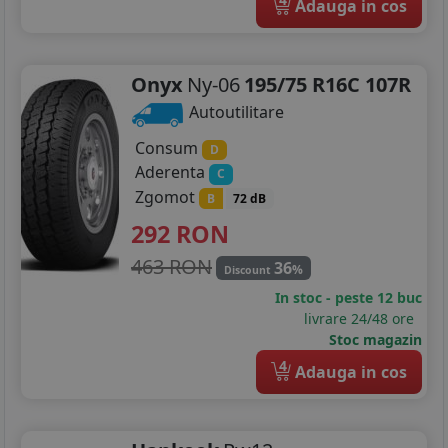
Adauga in cos
Onyx
Ny-06
195/75 R16C 107R
Autoutilitare
Consum
D
Aderenta
C
Zgomot
B
72 dB
292
RON
463 RON
36
%
Discount
In stoc - peste 12 buc
livrare 24/48 ore
Stoc magazin
4
Adauga in cos