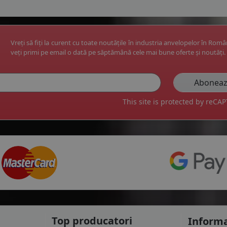
Vreți să fiți la curent cu toate noutățile în industria anvelopelor în Rom
veți primi pe email o dată pe săptămână cele mai bune oferte și noutăți.
This site is protected by reC
Top producatori
Informa