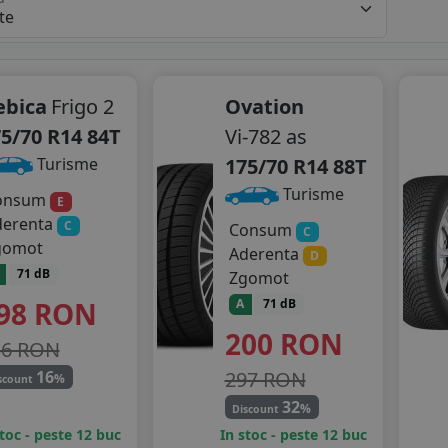
ebica
Frigo 2
Ovation
5/70 R14 84T
Vi-782 as
175/70 R14 88T
Turisme
Turisme
onsum
E
derenta
C
Consum
C
gomot
Aderenta
D
71 dB
Zgomot
98
RON
A
71 dB
200
RON
56 RON
297 RON
16
%
scount
32
%
Discount
stoc - peste 12 buc
In stoc - peste 12 buc