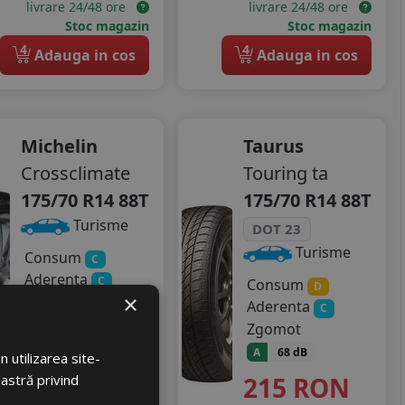
livrare 24/48 ore
livrare 24/48 ore
Stoc magazin
Stoc magazin
4
4
Adauga in cos
Adauga in cos
Michelin
Taurus
Crossclimate
Touring ta
175/70 R14 88T
175/70 R14 88T
Turisme
DOT 23
Turisme
Consum
C
Aderenta
C
Consum
D
×
Zgomot
Aderenta
C
A
68 dB
Zgomot
560
RON
A
68 dB
 utilizarea site-
215
RON
oastră privind
598 RON