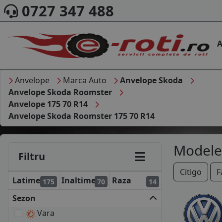
0727 347 488
A
Anvelope
Marca Auto
Anvelope Skoda
Anvelope Skoda Roomster
Anvelope 175 70 R14
Anvelope Skoda Roomster 175 70 R14
Modele
Filtru
Citigo
F
Latime
Inaltime
Raza
175
70
14
Sezon
Vara