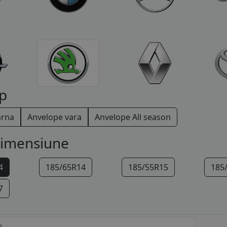
p
arna
Anvelope vara
Anvelope All season
dimensiune
4
185/65R14
185/55R15
185
7
a