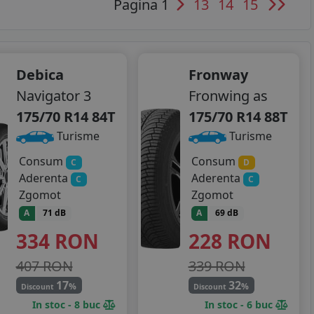
Pagina 1
13
14
15
Debica
Fronway
Navigator 3
Fronwing as
175/70 R14 84T
175/70 R14 88T
Turisme
Turisme
Consum
Consum
C
D
Aderenta
Aderenta
C
C
Zgomot
Zgomot
A
71 dB
A
69 dB
334
RON
228
RON
407 RON
339 RON
17
32
%
%
Discount
Discount
In stoc - 8 buc
In stoc - 6 buc