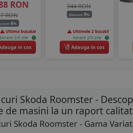
88
RON
344 RON
07 RON
9
%
Discount
6
%
scount
Ultima bucata!
Ultimele 2 bucati!
livrare 2/3 zile
livrare 2/3 zile
4
dauga in cos
Adauga in cos
curi Skoda Roomster - Descop
e de masini la un raport calita
uri Skoda Roomster - Gama Variat