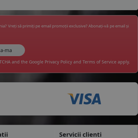
ânia? Vreți să primiți pe email promoții exclusive? Abonați-vă pe email și
APTCHA and the Google
Privacy Policy
and
Terms of Service
apply.
tii
Servicii clienti