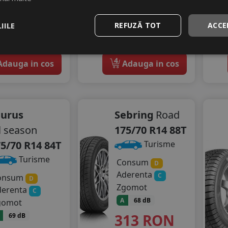
16
19
%
%
scount
Discount
IILE
REFUZĂ TOT
ACCE
Ultimele 2 bucati!
Ultimele 2 bucati!
vrare 24/48 ore
livrare 24/48 ore
Stoc magazin
Stoc magazin
4
dauga in cos
Adauga in cos
aurus
Sebring
Road
l season
175/70 R14 88T
5/70 R14 84T
Turisme
Turisme
Consum
D
Aderenta
C
onsum
D
Zgomot
derenta
C
A
68 dB
gomot
313
RON
69 dB