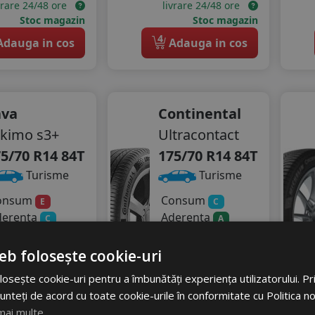
vrare 24/48 ore
livrare 24/48 ore
Stoc magazin
Stoc magazin
4
dauga in cos
Adauga in cos
ava
Continental
kimo s3+
Ultracontact
5/70 R14 84T
175/70 R14 84T
Turisme
Turisme
onsum
Consum
E
C
derenta
Aderenta
C
A
gomot
Zgomot
eb folosește cookie-uri
71 dB
A
69 dB
10
RON
464
RON
osește cookie-uri pentru a îmbunătăți experiența utilizatorului. Prin
unteți de acord cu toate cookie-urile în conformitate cu Politica n
71 RON
579 RON
mai multe