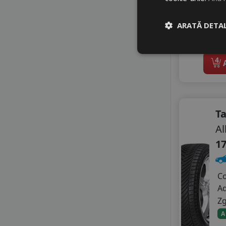
NOVEX
Di
OPTIMO
OVATION
ARATĂ DETAL
PETLAS
li
PRINX
RADAR
4
A
ROADHOG
ROYAL BLACK
SAILUN
SEBRING
T
SONIX
Al
STARMAXX
17
SUMITOMO
SUNNY
TAURUS
C
TIGAR
A
TOURADOR
Z
TRACMAX
A
TRIANGLE