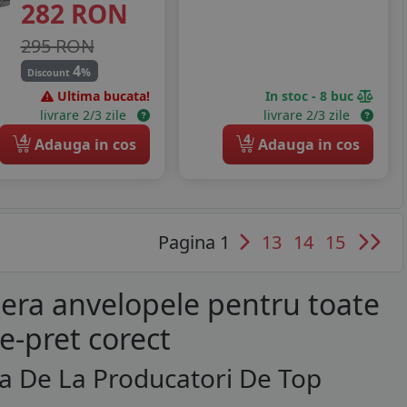
282
RON
295 RON
4
%
Discount
Ultima bucata!
In stoc - 8 buc
livrare 2/3 zile
livrare 2/3 zile
4
4
Adauga in cos
Adauga in cos
Pagina 1
13
14
15
era anvelopele pentru toate
te-pret corect
a De La Producatori De Top