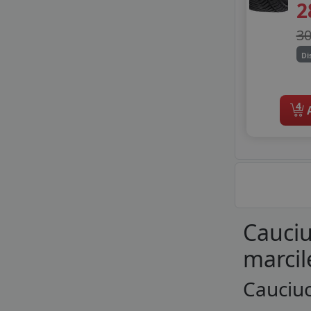
2
TYFOON
VIKING
3
WESTLAKE
WINDFORCE
Di
ZEETEX
4
A
Cauciu
marcil
Cauciuc