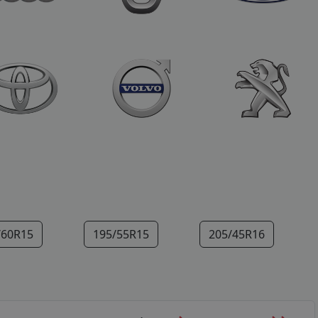
/60R15
195/55R15
205/45R16