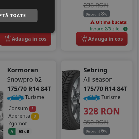
6
236 RON
%
Discount
8
%
Discount
PTĂ TOATE
Ultimele 2 bucati!
Ultima bucata!
livrare 2/3 zile
livrare 2/3 zile
4
4
Adauga in cos
Adauga in cos
Kormoran
Sebring
Snowpro b2
All season
175/70 R14 84T
175/70 R14 84T
Turisme
Turisme
Consum
328
RON
E
Aderenta
D
350 RON
Zgomot
6
%
A
68 dB
Discount