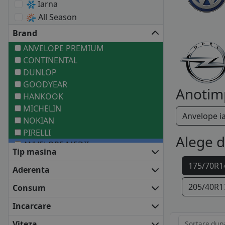
Iarna
All Season
Brand
ANVELOPE PREMIUM
CONTINENTAL
DUNLOP
GOODYEAR
Anotim
HANKOOK
MICHELIN
Anvelope i
NOKIAN
PIRELLI
Alege 
ANVELOPE MEDII
Tip masina
BARUM
175/70R1
BF GOODRICH
Aderenta
COOPER
205/40R1
Consum
DEBICA
FALKEN
Incarcare
FIRESTONE
Viteza
Sortare dup