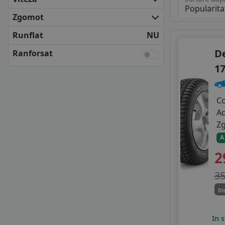
FULDA
KLEBER
Zgomot
KUMHO
Runflat
NU
MATADOR
NEXEN
D
Ranforsat
SAVA
17
SEMPERIT
UNIROYAL
VREDESTEIN
C
YOKOHAMA
A
ANVELOPE BUGET
Z
APLUS
A
APTANY
2
AUSTONE
BERLIN
3
CEAT
Di
DELINTE
DOUBLE COIN
In 
DOUBLESTAR