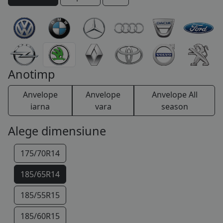
COS (
0 PRODUSE
)
Anotimp
Anvelope
Anvelope
Anvelope All
iarna
vara
season
Alege dimensiune
175/70R14
185/65R14
185/55R15
185/60R15