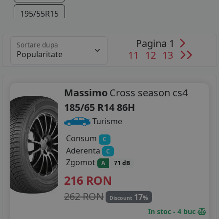
195/55R15
205/45R16
Pagina 1
Sortare dupa
11
12
13
205/40R17
Massimo
Cross season cs4
185/65 R14 86H
Turisme
Consum
C
Aderenta
C
Zgomot
A
71 dB
216
RON
262 RON
17
%
Discount
In stoc - 4 buc