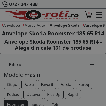
0727 347 488
0
ACASA
DESPRE NOI
Anvelope
Marca Auto
Anvelope Skoda
Anvelope S
ANVELOPE
Anvelope Skoda Roomster 185 65 R14
AUTO
Anvelope Skoda Roomster 185 65 R14 -
CAMION
Alege din cele
161
de produse
MOTO
AGROINDUSTRIALE
CAUTARE DUPA
Filtru
DIMENSIUNI
PRODUCATORI ANVELOPE
Modele masini
MARCA AUTO
BLOG
Citigo
Fabia
Favorit
Felicia
Karoq
B2B - COLABORARE COMPANII
Kodiaq
Octavia
Pick Up
Rapid
CONT
Roomster
Superb
Yeti
CONTACT