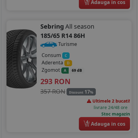
4
Adauga in cos
Sebring
All season
185/65 R14 86H
Turisme
Consum
C
Aderenta
D
Zgomot
A
69 dB
293
RON
357 RON
17
%
Discount
Ultimele 2 bucati!
livrare 24/48 ore
Stoc magazin
4
Adauga in cos