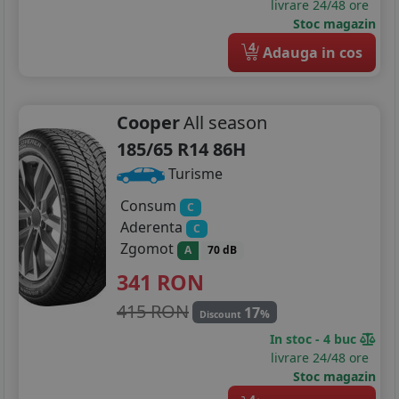
livrare 24/48 ore
Stoc magazin
4
Adauga in cos
Cooper
All season
185/65 R14 86H
Turisme
Consum
C
Aderenta
C
Zgomot
A
70 dB
341
RON
415 RON
17
%
Discount
In stoc - 4 buc
livrare 24/48 ore
Stoc magazin