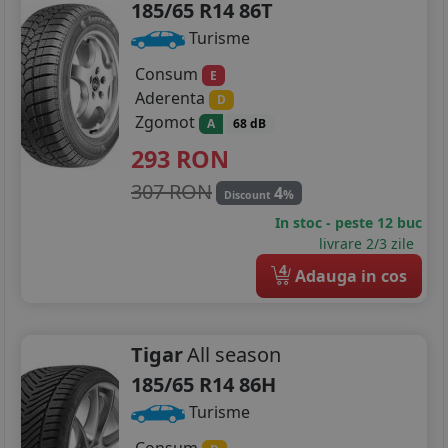
185/65 R14 86T
Turisme
Consum
E
Aderenta
D
Zgomot
A
68 dB
293
RON
307 RON
4
%
Discount
In stoc - peste 12 buc
livrare 2/3 zile
4
Adauga in cos
Tigar
All season
185/65 R14 86H
Turisme