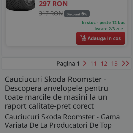
297
RON
317 RON
6
%
Discount
In stoc - peste 12 buc
livrare 2/3 zile
4
Adauga in cos
Pagina 1
11
12
13
Cauciucuri Skoda Roomster -
Descopera anvelopele pentru
toate marcile de masini la un
raport calitate-pret corect
Cauciucuri Skoda Roomster - Gama
Variata De La Producatori De Top