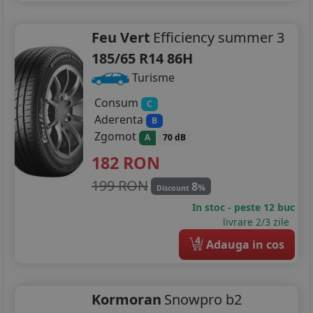
Feu Vert
Efficiency summer 3
185/65 R14 86H
Turisme
Consum
C
Aderenta
B
Zgomot
A
70 dB
182
RON
199 RON
8
%
Discount
In stoc - peste 12 buc
livrare 2/3 zile
4
Adauga in cos
Kormoran
Snowpro b2