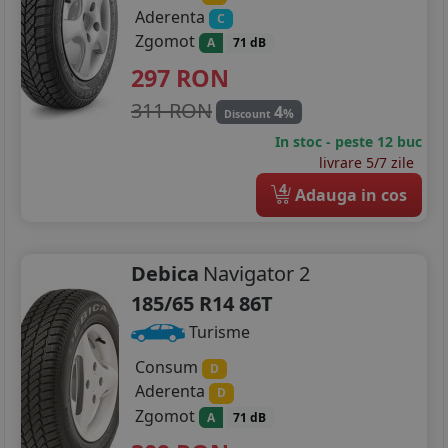
Aderenta
C
Zgomot
A
71 dB
297
RON
311 RON
4
%
Discount
In stoc - peste 12 buc
livrare 5/7 zile
4
Adauga in cos
Debica
Navigator 2
185/65 R14 86T
Turisme
Consum
D
Aderenta
D
Zgomot
A
71 dB