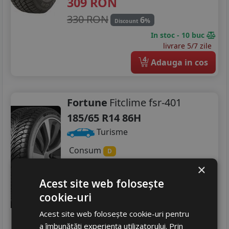
309
RON
330 RON
6
%
Discount
In stoc - 10 buc
livrare 5/7 zile
4
Adauga in cos
Fortune
Fitclime fsr-401
185/65 R14 86H
Turisme
Consum
D
Aderenta
B
×
Zgomot
A
71 dB
Acest site web folosește
267
RON
cookie-uri
317 RON
15
%
Acest site web folosește cookie-uri pentru
Discount
a îmbunătăți experiența utilizatorului. Prin
In stoc - peste 12 buc