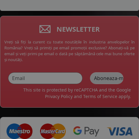
NEWSLETTER
Vreți să fiți la curent cu toate noutățile în industria anvelopelor în
România? Vreți să primiți pe email promoții exclusive? Abonați-vă pe
email și veți primi pe email o dată pe săptămână cele mai bune oferte
și noutăți.
This site is protected by reCAPTCHA and the Google
Privacy Policy
and
Terms of Service
apply.