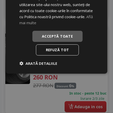
livrare 2/3 zile
utilizarea site-ului nostru web, sunteți de
acord cu toate cookie-urile în conformitate
4
Adauga in cos
cu Politica noastră privind cookie-urile.
Află
mai multe
Prinx
Quattura 4s+
ACCEPTĂ TOATE
185/65 R14 86H
Turisme
REFUZĂ TOT
Consum
D
Aderenta
C
ARATĂ DETALIILE
Zgomot
A
71 dB
260
RON
277 RON
6
%
Discount
In stoc - peste 12 buc
livrare 2/3 zile
4
Adauga in cos