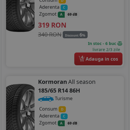
Consum
D
Aderenta
C
Zgomot
A
69 dB
319
RON
340 RON
6
%
Discount
In stoc - 6 buc
livrare 2/3 zile
4
Adauga in cos
Kormoran
All season
185/65 R14 86H
Turisme
Consum
D
Aderenta
C
Zgomot
A
69 dB