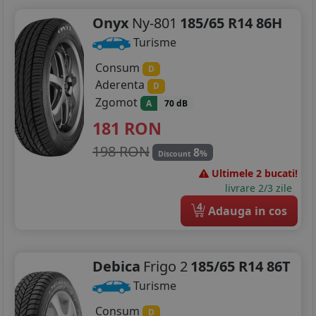
Onyx
Ny-801
185/65 R14 86H
Turisme
Consum
D
Aderenta
D
Zgomot
A
70 dB
181
RON
198 RON
8
%
Discount
Ultimele 2 bucati!
livrare 2/3 zile
4
Adauga in cos
Debica
Frigo 2
185/65 R14 86T
Turisme
Consum
D