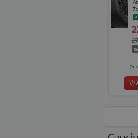
A
Z
A
2
2
Di
In 
4
A
Cauciu