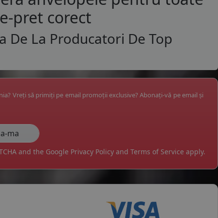
te-pret corect
a De La Producatori De Top
ânia? Vreți să primiți pe email promoții exclusive? Abonați-vă pe email și
APTCHA and the Google
Privacy Policy
and
Terms of Service
apply.