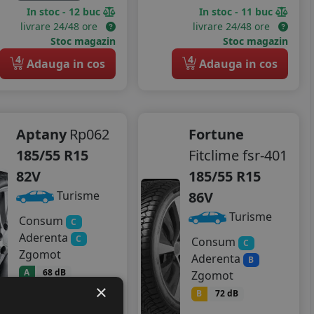
In stoc - 12 buc
In stoc - 11 buc
livrare 24/48 ore
livrare 24/48 ore
Stoc magazin
Stoc magazin
4
4
Adauga in cos
Adauga in cos
Aptany
Rp062
Fortune
185/55 R15
Fitclime fsr-401
82V
185/55 R15
86V
Turisme
Turisme
Consum
C
Aderenta
C
Consum
C
Zgomot
Aderenta
B
A
68 dB
Zgomot
×
226
RON
B
72 dB