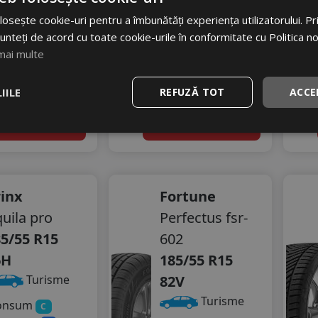
80
RON
253
RON
osește cookie-uri pentru a îmbunătăți experiența utilizatorului. Prin
83 RON
338 RON
unteți de acord cu toate cookie-urile în conformitate cu Politica n
26
25
mai multe
%
%
scount
Discount
In stoc - 8 buc
Ultimele 2 bucati!
vrare 24/48 ore
livrare 24/48 ore
IILE
REFUZĂ TOT
ACCE
Stoc magazin
Stoc magazin
4
dauga in cos
Adauga in cos
inx
Fortune
uila pro
Perfectus fsr-
5/55 R15
602
6H
185/55 R15
82V
Turisme
Turisme
onsum
C