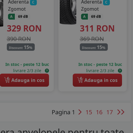
Aderenta
Aderenta
C
C
Zgomot
Zgomot
A
69 dB
A
69 dB
329
RON
311
RON
390 RON
369 RON
15
15
%
%
Discount
Discount
In stoc - peste 12 buc
In stoc - peste 12 buc
livrare 2/3 zile
livrare 2/3 zile
4
4
Adauga in cos
Adauga in cos
Pagina 1
15
16
17
era anvelopele pentru toate