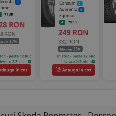
derenta
B
Consum
C
gomot
Aderenta
B
71 dB
Zgomot
28
RON
A
70 dB
249
RON
78 RON
332 RON
17
%
scount
25
%
Discount
stoc - peste 12 buc
In stoc - peste 12 buc
livrare 2/3 zile
livrare 2/3 zile
4
dauga in cos
Adauga in cos
curi Skoda Roomster - Descop