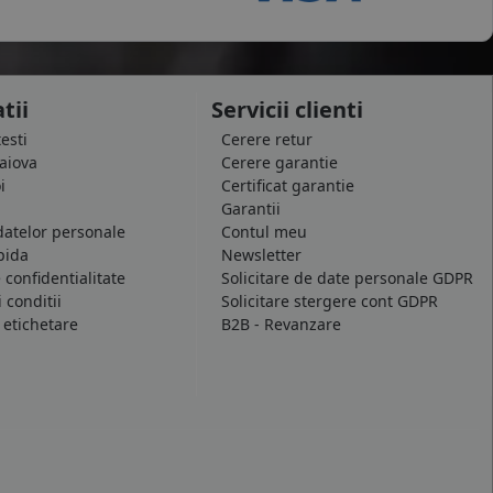
tii
Servicii clienti
testi
Cerere retur
raiova
Cerere garantie
i
Certificat garantie
Garantii
datelor personale
Contul meu
pida
Newsletter
e confidentialitate
Solicitare de date personale GDPR
 conditii
Solicitare stergere cont GDPR
 etichetare
B2B - Revanzare