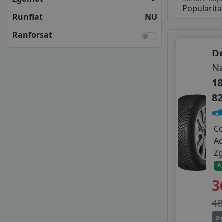
KLEBER
KUMHO
Runflat
NU
MATADOR
Ranforsat
NEXEN
SEMPERIT
D
UNIROYAL
Na
VREDESTEIN
18
YOKOHAMA
8
ANVELOPE BUGET
APLUS
APTANY
C
AUTOGREEN
A
CEAT
Z
DELINTE
A
FORTUNA
3
FORTUNE
GOLDLINE
4
GOODRIDE
GT RADIAL
Di