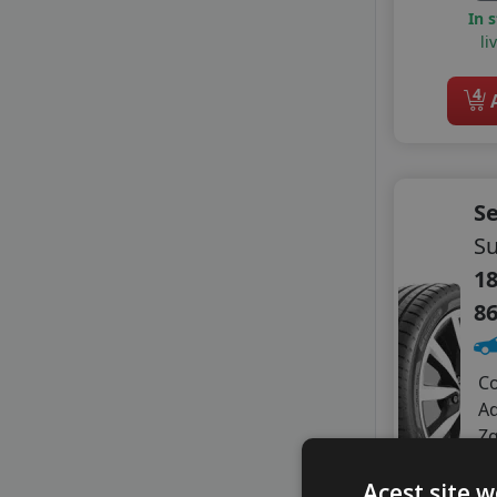
HIFLY
In 
li
IMPERIAL
KORMORAN
4
LASSA
A
LAUFENN
LEAO
LINGLONG
MASSIMO
S
MASTERSTEEL
S
MAXXIS
18
MAZZINI
8
MILESTONE
NANKANG
NOVEX
C
PETLAS
A
PRINX
Z
RADAR
A
ROADHOG
Acest site w