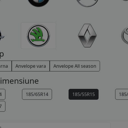
p
arna
Anvelope vara
Anvelope All season
dimensiune
4
185/65R14
185/55R15
185
7
a