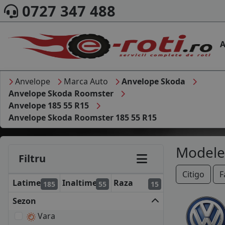
0727 347 488
A
Anvelope
Marca Auto
Anvelope Skoda
Anvelope Skoda Roomster
Anvelope 185 55 R15
Anvelope Skoda Roomster 185 55 R15
Modele
Filtru
Citigo
F
Latime
Inaltime
Raza
185
55
15
Sezon
Vara