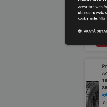
ROADX
2
ROYAL BLACK
Acest site web fol
3
SAILUN
ului nostru web, s
SEBRING
cookie-urile.
Află 
Di
SONIX
SUMITOMO
li
ARATĂ DETAL
SUNNY
TAURUS
4
A
TIGAR
TRIANGLE
TYFOON
VIKING
Pr
WESTLAKE
Aq
ZEETEX
18
8
C