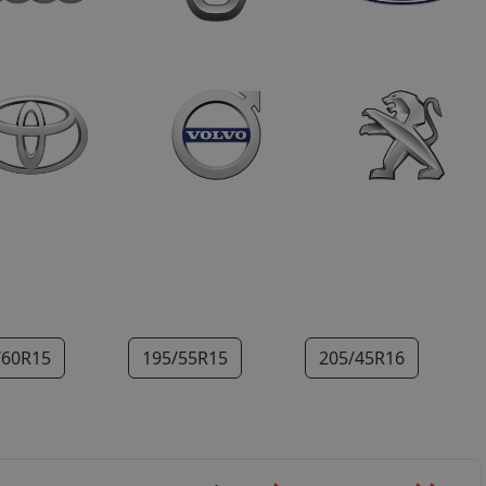
/60R15
195/55R15
205/45R16