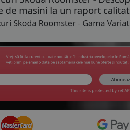
e de masini la un raport calita
uri Skoda Roomster - Gama Variat
Vreți să fiți la curent cu toate noutățile în industria anvelopelor în Rom
veți primi pe email o dată pe săptămână cele mai bune oferte și noutăți.
This site is protected by reC