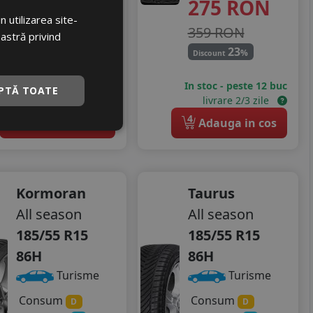
275
RON
308 RON
 utilizarea site-
359 RON
26
%
Discount
oastră privind
23
%
Discount
Ultimele 2 bucati!
livrare 24/48 ore
In stoc - peste 12 buc
PTĂ TOATE
Stoc magazin
livrare 2/3 zile
4
4
Adauga in cos
Adauga in cos
Kormoran
Taurus
All season
All season
185/55 R15
185/55 R15
86H
86H
Turisme
Turisme
Consum
Consum
D
D