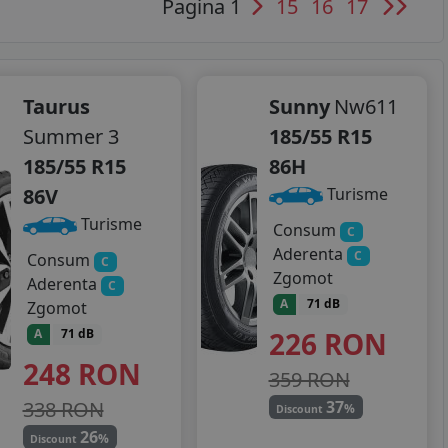
Pagina 1
15
16
17
Taurus
Sunny
Nw611
Summer 3
185/55 R15
185/55 R15
86H
86V
Turisme
Turisme
Consum
C
Aderenta
C
Consum
C
Zgomot
Aderenta
C
A
71 dB
Zgomot
226
RON
A
71 dB
248
RON
359 RON
338 RON
37
%
Discount
26
%
Discount