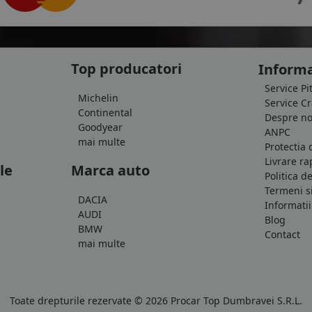
Top producatori
Informa
Service Pi
Michelin
Service C
Continental
Despre no
Goodyear
ANPC
mai multe
Protectia 
Livrare ra
le
Marca auto
Politica d
Termeni si
DACIA
Informatii
AUDI
Blog
BMW
Contact
mai multe
Toate drepturile rezervate © 2026 Procar Top Dumbravei S.R.L.