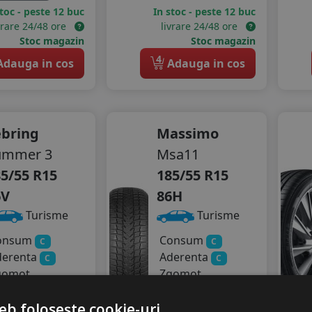
stoc - peste 12 buc
In stoc - peste 12 buc
vrare 24/48 ore
livrare 24/48 ore
Stoc magazin
Stoc magazin
4
dauga in cos
Adauga in cos
ebring
Massimo
ummer 3
Msa11
5/55 R15
185/55 R15
6V
86H
Turisme
Turisme
onsum
Consum
C
C
derenta
Aderenta
C
C
gomot
Zgomot
71 dB
A
67 dB
eb folosește cookie-uri