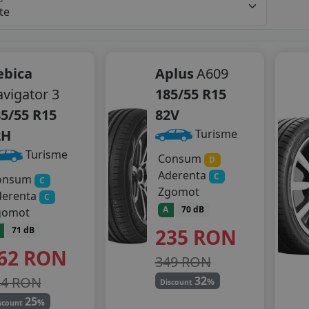
ebica
Aplus
A609
vigator 3
185/55 R15
5/55 R15
82V
2H
Turisme
Turisme
Consum
D
Aderenta
C
onsum
C
Zgomot
derenta
C
A
70 dB
gomot
235
RON
71 dB
62
RON
349 RON
84 RON
32
%
Discount
25
%
scount