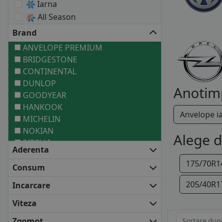
Iarna
All Season
Brand
ANVELOPE PREMIUM
BRIDGESTONE
CONTINENTAL
DUNLOP
Anotim
GOODYEAR
HANKOOK
Anvelope i
MICHELIN
NOKIAN
Alege 
PIRELLI
Aderenta
ANVELOPE MEDII
175/70R1
BARUM
Consum
COOPER
205/40R1
Incarcare
DEBICA
FIRESTONE
Viteza
FULDA
Zgomot
Sortare dup