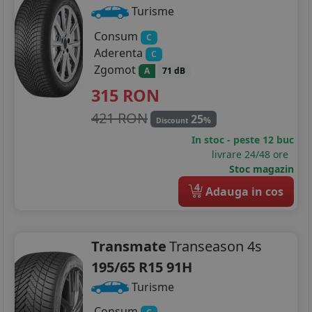
Turisme
Consum
C
Aderenta
C
Zgomot
A
71 dB
315
RON
421 RON
25
%
Discount
In stoc - peste 12 buc
livrare 24/48 ore
Stoc magazin
4
Adauga in cos
Transmate
Transeason 4s
195/65 R15 91H
Turisme
Consum