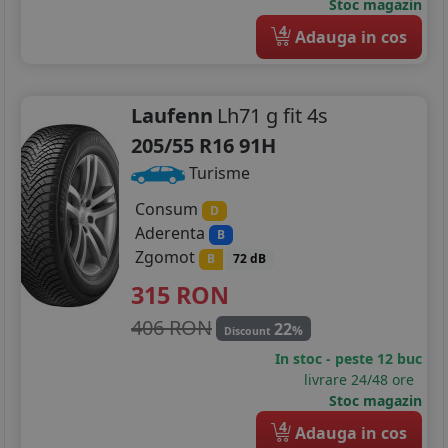
Stoc magazin
4
Adauga in cos
Laufenn
Lh71 g fit 4s
205/55 R16 91H
Turisme
Consum
D
Aderenta
B
Zgomot
B
72 dB
315
RON
406 RON
22
%
Discount
In stoc - peste 12 buc
livrare 24/48 ore
Stoc magazin
4
Adauga in cos