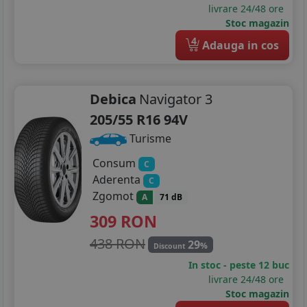
livrare 24/48 ore
Stoc magazin
4
Adauga in cos
Debica
Navigator 3
205/55 R16 94V
Turisme
Consum
C
Aderenta
C
Zgomot
A
71 dB
309
RON
438 RON
29
%
Discount
In stoc - peste 12 buc
livrare 24/48 ore
Stoc magazin