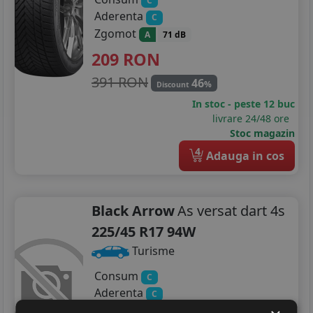
C
Aderenta
C
Zgomot
A
71 dB
209
RON
391 RON
46
%
Discount
In stoc - peste 12 buc
livrare 24/48 ore
Stoc magazin
4
Adauga in cos
Black Arrow
As versat dart 4s
225/45 R17 94W
Turisme
Consum
C
Aderenta
C
Zgomot
A
70 dB