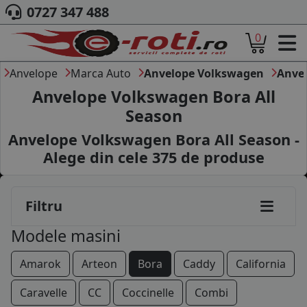
0727 347 488
0
ACASA
DESPRE NOI
Anvelope
Marca Auto
Anvelope Volkswagen
Anve
ANVELOPE
Anvelope Volkswagen Bora All
AUTO
Season
CAMION
Anvelope Volkswagen Bora All Season -
MOTO
AGROINDUSTRIALE
Alege din cele
375
de produse
CAUTARE DUPA
DIMENSIUNI
PRODUCATORI ANVELOPE
Filtru
MARCA AUTO
Modele masini
BLOG
B2B - COLABORARE COMPANII
Amarok
Arteon
Bora
Caddy
California
CONT
Caravelle
CC
Coccinelle
Combi
CONTACT