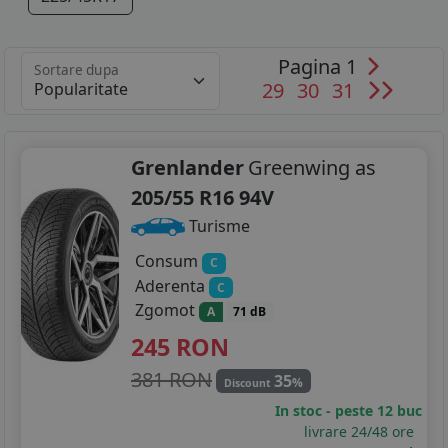
Pagina 1
Sortare dupa
29
30
31
Grenlander
Greenwing as
205/55 R16 94V
Turisme
Consum
C
Aderenta
C
Zgomot
A
71 dB
245
RON
381 RON
35
%
Discount
In stoc - peste 12 buc
livrare 24/48 ore