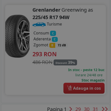
Grenlander
Greenwing as
225/45 R17 94W
Turisme
Consum
C
Aderenta
C
Zgomot
B
72 dB
293
RON
486 RON
39
%
Discount
In stoc - peste 12 buc
livrare 24/48 ore
Stoc magazin
4
Adauga in cos
Pagina 1
29
30
31