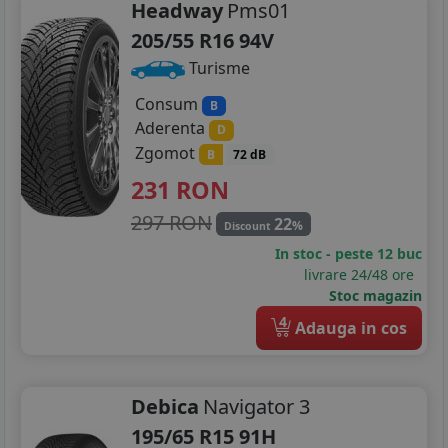
Headway
Pms01
205/55 R16 94V
Turisme
Consum
B
Aderenta
D
Zgomot
B
72 dB
231
RON
297 RON
22
%
Discount
In stoc - peste 12 buc
livrare 24/48 ore
Stoc magazin
4
Adauga in cos
Debica
Navigator 3
195/65 R15 91H