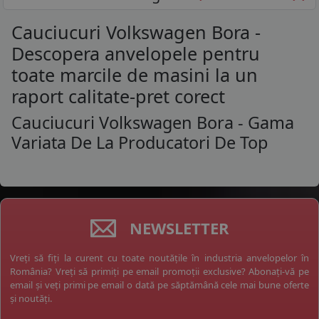
Cauciucuri Volkswagen Bora -
Descopera anvelopele pentru
toate marcile de masini la un
raport calitate-pret corect
Cauciucuri Volkswagen Bora - Gama
Variata De La Producatori De Top
NEWSLETTER
Vreți să fiți la curent cu toate noutățile în industria anvelopelor în
România? Vreți să primiți pe email promoții exclusive? Abonați-vă pe
email și veți primi pe email o dată pe săptămână cele mai bune oferte
și noutăți.