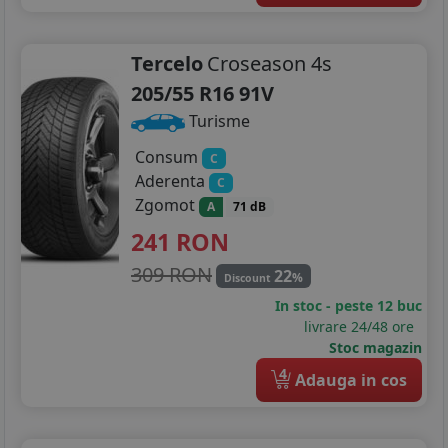
Tercelo
Croseason 4s
205/55 R16 91V
Turisme
Consum
C
Aderenta
C
Zgomot
A
71 dB
241
RON
309 RON
22
%
Discount
In stoc - peste 12 buc
livrare 24/48 ore
Stoc magazin
4
Adauga in cos