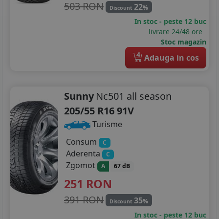
503 RON
22
%
Discount
In stoc - peste 12 buc
livrare 24/48 ore
Stoc magazin
4
Adauga in cos
Sunny
Nc501 all season
205/55 R16 91V
Turisme
Consum
C
Aderenta
C
Zgomot
A
67 dB
251
RON
391 RON
35
%
Discount
In stoc - peste 12 buc