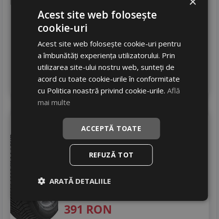
×
Acest site web folosește
294
RON
cookie-uri
408 RON
27
%
Discount
Acest site web folosește cookie-uri pentru
In stoc - peste 12 buc
a îmbunătăți experiența utilizatorului. Prin
livrare 24/48 ore
utilizarea site-ului nostru web, sunteți de
Stoc magazin
acord cu toate cookie-urile în conformitate
4
Adauga in cos
cu Politica noastră privind cookie-urile.
Află
mai multe
Hankook
H750 allseason
ACCEPTĂ TOATE
205/55 R16 94H
Turisme
REFUZĂ TOT
Consum
C
Aderenta
ARATĂ DETALIILE
B
Zgomot
B
72 dB
391
RON