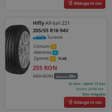
4
Adauga in cos
Hifly
All-turi 221
205/55 R16 94V
Turisme
Consum
D
Aderenta
C
Zgomot
B
72 dB
255
RON
359 RON
28
%
Discount
In stoc - peste 12 buc
livrare 24/48 ore
Stoc magazin
4
Adauga in cos