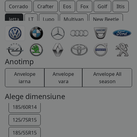
Corrado
Crafter
Eos
Fox
Golf
Iltis
COS (
0 PRODUSE
)
Jetta
LT
Lupo
Multivan
New Beetle
Passat
Passat CC
Phaeton
Polo
Scirocco
Sharan
Taro
Tiguan
Touareg
Touran
Transporter
T-Roc
Up!
Vento
Anotimp
XL1
Anvelope
Anvelope
Anvelope All
iarna
vara
season
105/70R14
Alege dimensiune
185/60R14
125/75R15
185/55R15