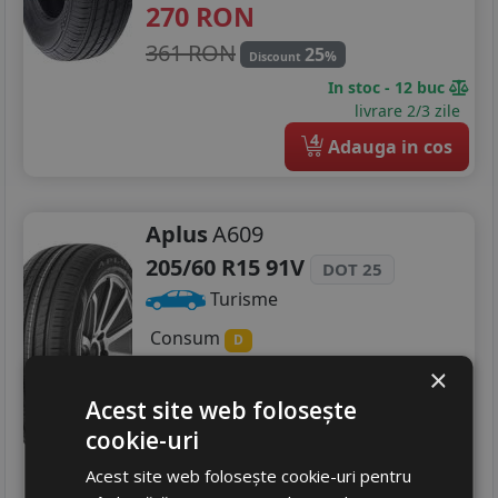
270
RON
361 RON
25
%
Discount
In stoc - 12 buc
livrare 2/3 zile
4
Adauga in cos
Aplus
A609
205/60 R15 91V
DOT 25
Turisme
Consum
D
Aderenta
C
×
Zgomot
A
71 dB
Acest site web folosește
298
RON
cookie-uri
434 RON
31
%
Acest site web folosește cookie-uri pentru
Discount