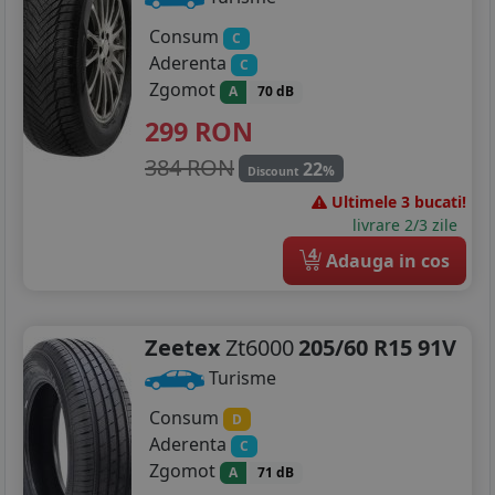
Consum
C
Aderenta
C
Zgomot
A
70 dB
299
RON
384 RON
22
%
Discount
Ultimele 3 bucati!
livrare 2/3 zile
4
Adauga in cos
Zeetex
Zt6000
205/60 R15 91V
Turisme
Consum
D
Aderenta
C
Zgomot
A
71 dB