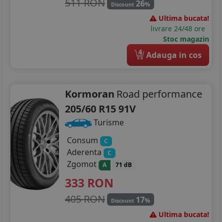
511 RON
26
%
Discount
Ultima bucata!
livrare 24/48 ore
Stoc magazin
4
Adauga in cos
Kormoran
Road performance
205/60 R15 91V
Turisme
Consum
C
Aderenta
C
Zgomot
A
71 dB
333
RON
405 RON
17
%
Discount
Ultima bucata!