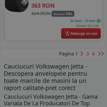
363
RON
424 RON
14
%
Discount
In stoc - 12 buc
livrare 2/3 zile
4
Adauga in cos
Pagina 1
3
4
Cauciucuri Volkswagen Jetta -
Descopera anvelopele pentru
toate marcile de masini la un
raport calitate-pret corect
Cauciucuri Volkswagen Jetta - Gama
Variata De La Producatori De Top