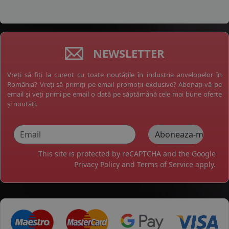
NEWSLETTER
Vreți să fiți la curent cu toate noutățile în industria anvelopelor în
România? Vreți să primiți pe email promoții exclusive? Abonați-vă pe
email și veți primi pe email o dată pe săptămână cele mai bune oferte
și noutăți.
This site is protected by reCAPTCHA and the Google
Privacy Policy
and
Terms of Service
apply.