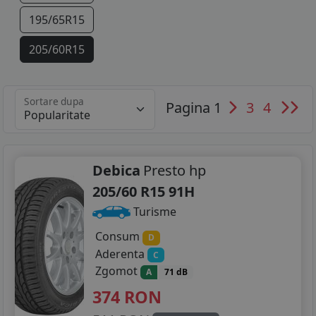
195/65R15
205/60R15
205/55R16
Sortare dupa
Pagina 1
3
4
205/50R17
225/45R17
225/40R18
Debica
Presto hp
205/60 R15 91H
Turisme
Consum
D
Aderenta
C
Zgomot
A
71 dB
374
RON