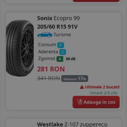
Sonix
Ecopro 99
205/60 R15 91V
Turisme
Consum
C
Aderenta
C
Zgomot
A
68 dB
281
RON
341 RON
17
%
Discount
Ultimele 2 bucati!
livrare 2/3 zile
4
Adauga in cos
Westlake
Z-107 zuppereco