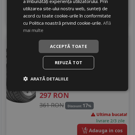
a îmbunătăți experiența utilizatorului. Prin
In stoc - peste 12 buc
livrare 5/7 zile
utilizarea site-ului nostru web, sunteți de
acord cu toate cookie-urile în conformitate
4
Adauga in cos
cu Politica noastră privind cookie-urile.
Află
mai multe
Mazzini
Eco605 plus
ACCEPTĂ TOATE
205/60 R15 91V
Turisme
REFUZĂ TOT
Consum
C
Aderenta
C
ARATĂ DETALIILE
Zgomot
A
70 dB
297
RON
361 RON
17
%
Discount
Ultima bucata!
livrare 2/3 zile
4
Adauga in cos