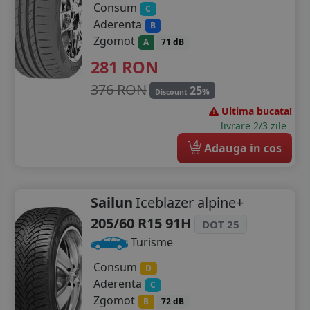
Consum
C
Aderenta
B
Zgomot
A
71 dB
281
RON
376 RON
25
%
Discount
Ultima bucata!
livrare 2/3 zile
4
Adauga in cos
Sailun
Iceblazer alpine+
205/60 R15 91H
DOT 25
Turisme
Consum
D
Aderenta
C
Zgomot
B
72 dB