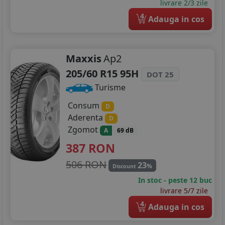
livrare 2/3 zile
4
Adauga in cos
Maxxis
Ap2
205/60 R15 95H
DOT 25
Turisme
Consum
D
Aderenta
D
Zgomot
A
69 dB
387
RON
506 RON
23
%
Discount
In stoc - peste 12 buc
livrare 5/7 zile
4
Adauga in cos