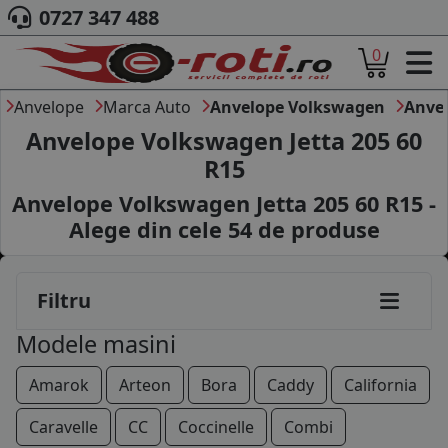
0727 347 488
0
ACASA
DESPRE NOI
Anvelope
Marca Auto
Anvelope Volkswagen
Anvel
ANVELOPE
Anvelope Volkswagen Jetta 205 60
AUTO
R15
CAMION
Anvelope Volkswagen Jetta 205 60 R15 -
MOTO
AGROINDUSTRIALE
Alege din cele
54
de produse
CAUTARE DUPA
DIMENSIUNI
PRODUCATORI ANVELOPE
Filtru
MARCA AUTO
Modele masini
BLOG
B2B - COLABORARE COMPANII
Amarok
Arteon
Bora
Caddy
California
CONT
Caravelle
CC
Coccinelle
Combi
CONTACT