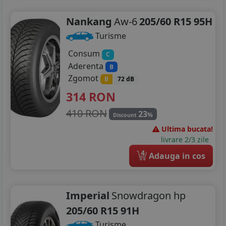
Nankang
Aw-6
205/60 R15 95H
Turisme
Consum
C
Aderenta
B
Zgomot
B
72 dB
314
RON
410 RON
23
%
Discount
Ultima bucata!
livrare 2/3 zile
4
Adauga in cos
Imperial
Snowdragon hp
205/60 R15 91H
Turisme