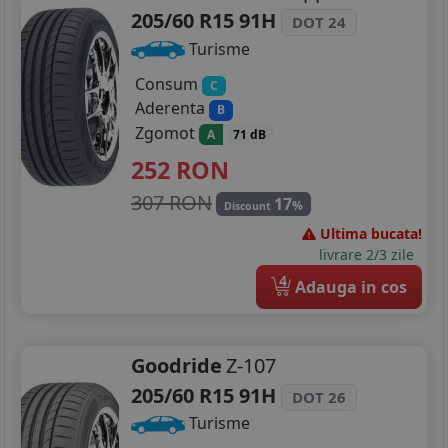
205/60 R15 91H
DOT 24
Turisme
Consum
C
Aderenta
B
Zgomot
A
71 dB
252
RON
307 RON
17
%
Discount
Ultima bucata!
livrare 2/3 zile
4
Adauga in cos
Goodride
Z-107
205/60 R15 91H
DOT 26
Turisme