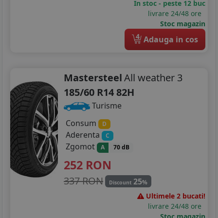
In stoc - peste 12 buc
livrare 24/48 ore
Stoc magazin
4
Adauga in cos
Mastersteel
All weather 3
185/60 R14 82H
Turisme
Consum
D
Aderenta
C
Zgomot
A
70 dB
252
RON
337 RON
25
%
Discount
Ultimele 2 bucati!
livrare 24/48 ore
Stoc magazin