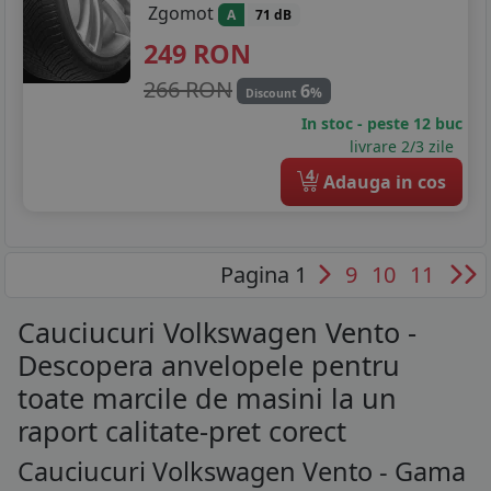
Zgomot
A
71 dB
249
RON
266 RON
6
%
Discount
In stoc - peste 12 buc
livrare 2/3 zile
4
Adauga in cos
Pagina 1
9
10
11
Cauciucuri Volkswagen Vento -
Descopera anvelopele pentru
toate marcile de masini la un
raport calitate-pret corect
Cauciucuri Volkswagen Vento - Gama