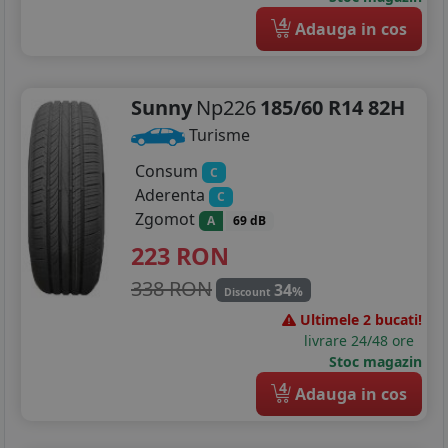
4
Adauga in cos
Sunny
Np226
185/60 R14 82H
Turisme
Consum
C
Aderenta
C
Zgomot
A
69 dB
223
RON
338 RON
34
%
Discount
Ultimele 2 bucati!
livrare 24/48 ore
Stoc magazin
4
Adauga in cos