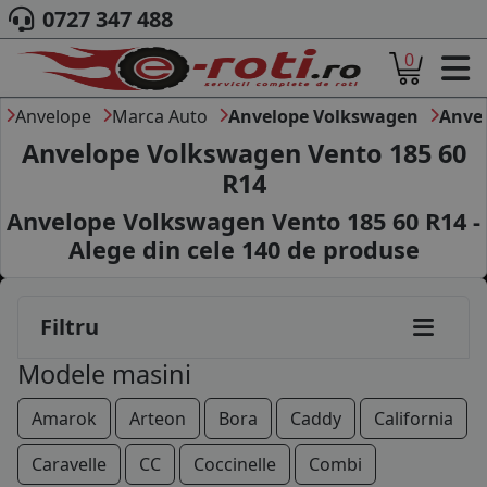
0727 347 488
0
ACASA
DESPRE NOI
Anvelope
Marca Auto
Anvelope Volkswagen
Anve
ANVELOPE
Anvelope Volkswagen Vento 185 60
AUTO
R14
CAMION
Anvelope Volkswagen Vento 185 60 R14 -
MOTO
AGROINDUSTRIALE
Alege din cele
140
de produse
CAUTARE DUPA
DIMENSIUNI
PRODUCATORI ANVELOPE
Filtru
MARCA AUTO
Modele masini
BLOG
B2B - COLABORARE COMPANII
Amarok
Arteon
Bora
Caddy
California
CONT
Caravelle
CC
Coccinelle
Combi
CONTACT