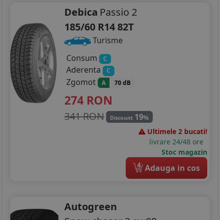
Debica
Passio 2
185/60 R14 82T
Turisme
Consum
C
Aderenta
C
Zgomot
A
70 dB
274
RON
341 RON
19
%
Discount
Ultimele 2 bucati!
livrare 24/48 ore
Stoc magazin
4
Adauga in cos
Autogreen