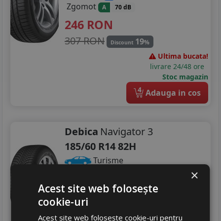
Zgomot
A
70 dB
246
RON
307 RON
19
%
Discount
Ultima bucata!
livrare 24/48 ore
Stoc magazin
4
Adauga in cos
Debica
Navigator 3
185/60 R14 82H
Turisme
×
Consum
C
Acest site web folosește
Aderenta
C
cookie-uri
Zgomot
A
71 dB
304
RON
Acest site web folosește cookie-uri pentru