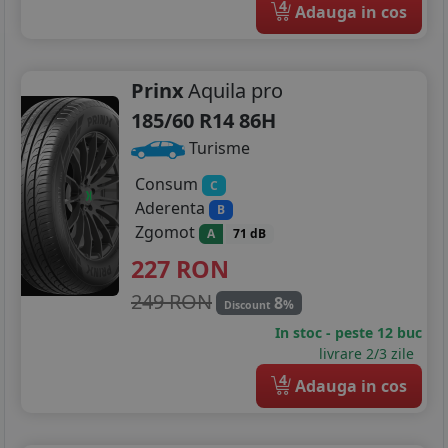
4
Adauga in cos
Prinx
Aquila pro
185/60 R14 86H
Turisme
Consum
C
Aderenta
B
Zgomot
A
71 dB
227
RON
249 RON
8
%
Discount
In stoc - peste 12 buc
livrare 2/3 zile
4
Adauga in cos