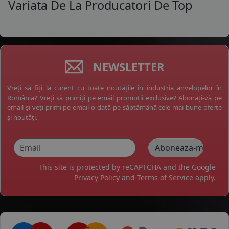
Variata De La Producatori De Top
NEWSLETTER
Vreți să fiți la curent cu toate noutățile în industria anvelopelor în
România? Vreți să primiți pe email promoții exclusive? Abonați-vă pe
email și veți primi pe email o dată pe săptămână cele mai bune oferte
și noutăți.
This site is protected by reCAPTCHA and the Google
Privacy Policy
and
Terms of Service
apply.