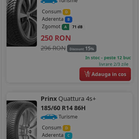
Turisme
Consum
D
Aderenta
B
Zgomot
A
71 dB
250
RON
296 RON
15
%
Discount
In stoc - peste 12 buc
livrare 2/3 zile
4
Adauga in cos
Prinx
Quattura 4s+
185/60 R14 86H
Turisme
Consum
D
Aderenta
C