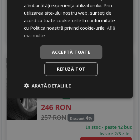
a îmbunătăți experiența utilizatorului. Prin
324 RON
6
%
Discount
utilizarea site-ului nostru web, sunteți de
In stoc - peste 12 buc
acord cu toate cookie-urile în conformitate
livrare 5/7 zile
cu Politica noastră privind cookie-urile.
Află
4
mai multe
Adauga in cos
ACCEPTĂ TOATE
Prinx
Excelia
185/60 R14 86H
Turisme
REFUZĂ TOT
Consum
D
ARATĂ DETALIILE
Aderenta
C
Zgomot
A
71 dB
246
RON
257 RON
4
%
Discount
In stoc - peste 12 buc
livrare 2/3 zile