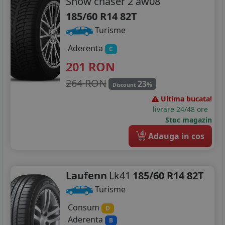
Snow chaser 2 aw08
185/60 R14 82T
Turisme
Aderenta
C
201
RON
264 RON
23
%
Discount
Ultima bucata!
livrare 24/48 ore
Stoc magazin
4
Adauga in cos
Laufenn
Lk41
185/60 R14 82T
Turisme
Consum
D
Aderenta
B