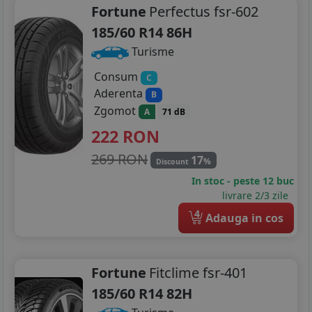
Fortune
Perfectus fsr-602
185/60 R14 86H
Turisme
Consum
C
Aderenta
B
Zgomot
A
71 dB
222
RON
269 RON
17
%
Discount
In stoc - peste 12 buc
livrare 2/3 zile
4
Adauga in cos
Fortune
Fitclime fsr-401
185/60 R14 82H