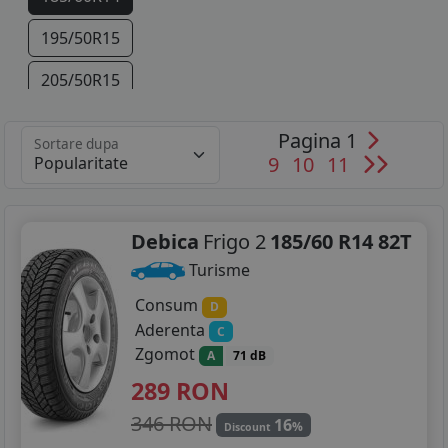
195/50R15
205/50R15
Pagina 1
Sortare dupa
9
10
11
Debica
Frigo 2
185/60 R14 82T
Turisme
Consum
D
Aderenta
C
Zgomot
A
71 dB
289
RON
346 RON
16
%
Discount