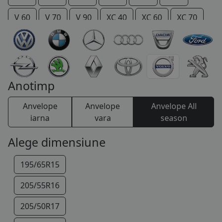
COS (
0 PRODUSE
)
V 60
V 70
V 90
XC 40
XC 60
XC 70
XC 90
Anotimp
Anvelope
Anvelope
Anvelope All
iarna
vara
season
Alege dimensiune
195/65R15
205/55R16
205/50R17