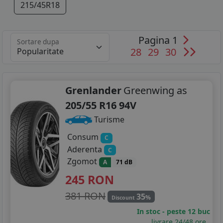
215/45R18
Pagina 1
Sortare dupa
28
29
30
Grenlander
Greenwing as
205/55 R16 94V
Turisme
Consum
C
Aderenta
C
Zgomot
A
71 dB
245
RON
381 RON
35
%
Discount
In stoc - peste 12 buc
livrare 24/48 ore