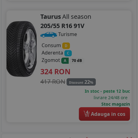
Taurus
All season
205/55 R16 91V
Turisme
Consum
D
Aderenta
C
Zgomot
A
70 dB
324
RON
417 RON
22
%
Discount
In stoc - peste 12 buc
livrare 24/48 ore
Stoc magazin
4
Adauga in cos