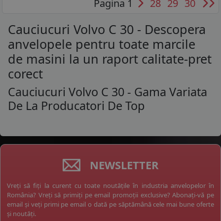
Pagina 1
28
29
30
Cauciucuri Volvo C 30 - Descopera
anvelopele pentru toate marcile
de masini la un raport calitate-pret
corect
Cauciucuri Volvo C 30 - Gama Variata
De La Producatori De Top
NEWSLETTER
Vreți să fiți la curent cu toate noutățile în industria anvelopelor în
România? Vreți să primiți pe email promoții exclusive? Abonați-vă pe
email și veți primi pe email o dată pe săptămână cele mai bune oferte
și noutăți.