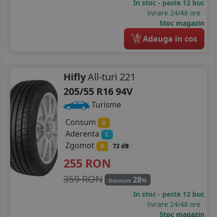
In stoc - peste 12 buc
livrare 24/48 ore
Stoc magazin
4
Adauga in cos
Hifly
All-turi 221
205/55 R16 94V
Turisme
Consum
D
Aderenta
C
Zgomot
B
72 dB
255
RON
359 RON
28
%
Discount
In stoc - peste 12 buc
livrare 24/48 ore
Stoc magazin