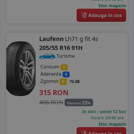
Stoc magazin
4
Adauga in cos
Laufenn
Lh71 g fit 4s
205/55 R16 91H
Turisme
Consum
D
Aderenta
B
Zgomot
B
72 dB
315
RON
406 RON
22
%
Discount
In stoc - peste 12 buc
livrare 24/48 ore
Stoc magazin
4
Adauga in cos