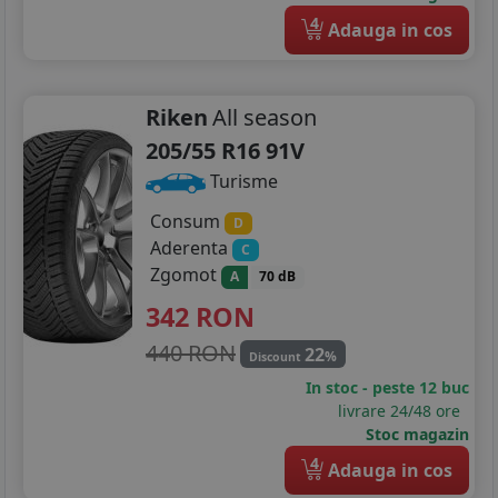
4
Adauga in cos
Riken
All season
205/55 R16 91V
Turisme
Consum
D
Aderenta
C
Zgomot
A
70 dB
342
RON
440 RON
22
%
Discount
In stoc - peste 12 buc
livrare 24/48 ore
Stoc magazin
4
Adauga in cos