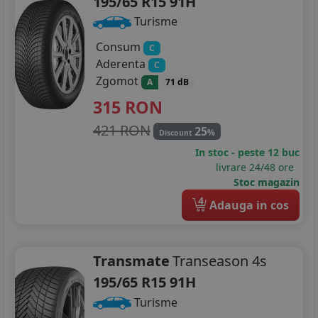
195/65 R15 91H
Turisme
Consum
C
Aderenta
C
Zgomot
A
71 dB
315
RON
421 RON
25
%
Discount
In stoc - peste 12 buc
livrare 24/48 ore
Stoc magazin
4
Adauga in cos
Transmate
Transeason 4s
195/65 R15 91H
Turisme