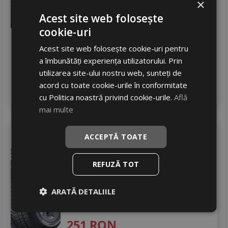
×
Zgomot
B
72 dB
Acest site web folosește
391
RON
cookie-uri
503 RON
22
%
Discount
Acest site web folosește cookie-uri pentru
In stoc - peste 12 buc
a îmbunătăți experiența utilizatorului. Prin
livrare 24/48 ore
utilizarea site-ului nostru web, sunteți de
Stoc magazin
acord cu toate cookie-urile în conformitate
4
Adauga in cos
cu Politica noastră privind cookie-urile.
Află
mai multe
Sunny
Nc501 all season
ACCEPTĂ TOATE
205/55 R16 91V
Turisme
REFUZĂ TOT
Consum
C
ARATĂ DETALIILE
Aderenta
C
Zgomot
A
67 dB
251
RON