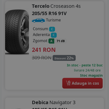
Tercelo
Croseason 4s
205/55 R16 91V
Turisme
Consum
C
Aderenta
C
Zgomot
A
71 dB
241
RON
309 RON
22
%
Discount
In stoc - peste 12 buc
livrare 24/48 ore
Stoc magazin
4
Adauga in cos
Debica
Navigator 3