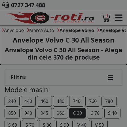
0727 347 488
0
ACASA
DESPRE NOI
Anvelope
Marca Auto
Anvelope Volvo
Anvelope Vo
ANVELOPE
Anvelope Volvo C 30 All Season
AUTO
Anvelope Volvo C 30 All Season - Alege
CAMION
din cele
370
de produse
MOTO
AGROINDUSTRIALE
CAUTARE DUPA
Filtru
DIMENSIUNI
PRODUCATORI ANVELOPE
Modele masini
MARCA AUTO
BLOG
240
440
460
480
740
760
780
B2B - COLABORARE COMPANII
850
940
945
960
C 30
C 70
S 40
CONT
S 60
S 70
S 80
S 90
V 40
V 50
CONTACT