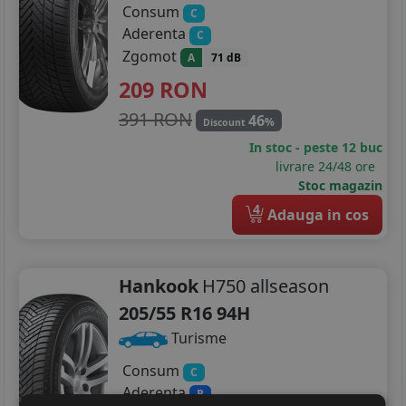
Consum
C
Aderenta
C
Zgomot
A
71 dB
209
RON
391 RON
46
%
Discount
In stoc - peste 12 buc
livrare 24/48 ore
Stoc magazin
4
Adauga in cos
Hankook
H750 allseason
205/55 R16 94H
Turisme
Consum
C
Aderenta
B