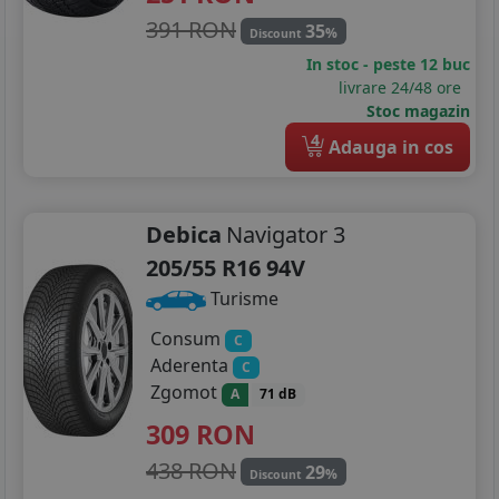
391 RON
35
%
Discount
In stoc - peste 12 buc
livrare 24/48 ore
Stoc magazin
4
Adauga in cos
Debica
Navigator 3
205/55 R16 94V
Turisme
Consum
C
Aderenta
C
Zgomot
A
71 dB
309
RON
438 RON
29
%
Discount