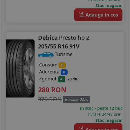
Stoc magazin
4
Adauga in cos
Debica
Presto hp 2
205/55 R16 91V
Turisme
Consum
D
Aderenta
B
Zgomot
A
70 dB
280
RON
370 RON
24
%
Discount
In stoc - peste 12 buc
livrare 24/48 ore
Stoc magazin
4
Adauga in cos