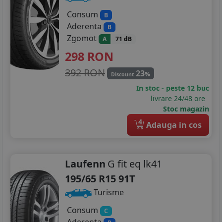
Consum
B
Aderenta
B
Zgomot
A
71 dB
298
RON
392 RON
23
%
Discount
In stoc - peste 12 buc
livrare 24/48 ore
Stoc magazin
4
Adauga in cos
Laufenn
G fit eq lk41
195/65 R15 91T
Turisme
Consum
C