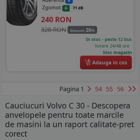
Aderenta
B
Zgomot
A
71 dB
240
RON
328 RON
26
%
Discount
In stoc - peste 12 buc
livrare 24/48 ore
Stoc magazin
4
Adauga in cos
Pagina 1
54
55
56
Cauciucuri Volvo C 30 - Descopera
anvelopele pentru toate marcile
de masini la un raport calitate-pret
corect