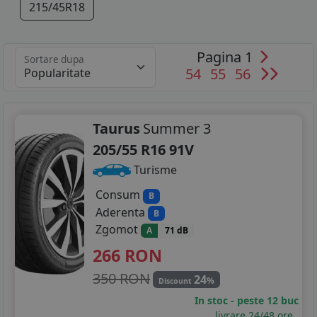
215/45R18
Pagina 1
Sortare dupa
54
55
56
Taurus
Summer 3
205/55 R16 91V
Turisme
Consum
B
Aderenta
B
Zgomot
A
71 dB
266
RON
350 RON
24
%
Discount
In stoc - peste 12 buc
livrare 24/48 ore