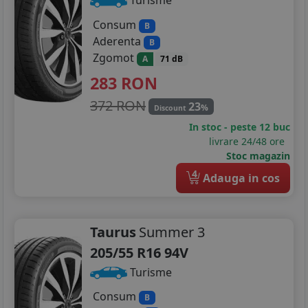
Turisme
Consum
B
Aderenta
B
Zgomot
A
71 dB
283
RON
372 RON
23
%
Discount
In stoc - peste 12 buc
livrare 24/48 ore
Stoc magazin
4
Adauga in cos
Taurus
Summer 3
205/55 R16 94V
Turisme
Consum
B