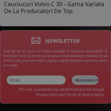
Cauciucuri Volvo C 30 - Gama Variata
De La Producatori De Top
NEWSLETTER
Vreți să fiți la curent cu toate noutățile în industria anvelopelor în
România? Vreți să primiți pe email promoții exclusive? Abonați-vă pe
email și veți primi pe email o dată pe săptămână cele mai bune oferte
și noutăți.
This site is protected by reCAPTCHA and the Google
Privacy Policy
and
Terms of Service
apply.