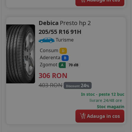
Debica
Presto hp 2
205/55 R16 91H
Turisme
Consum
D
Aderenta
B
Zgomot
A
70 dB
306
RON
403 RON
24
%
Discount
In stoc - peste 12 buc
livrare 24/48 ore
Stoc magazin
4
Adauga in cos