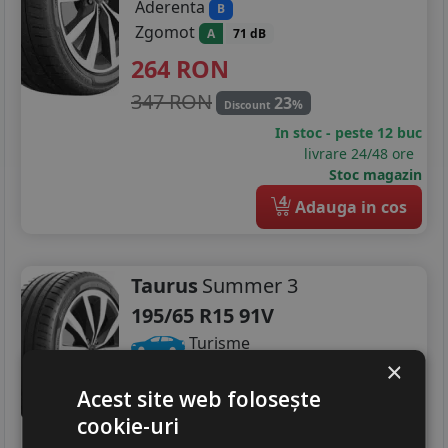
Aderenta
B
Zgomot
A
71 dB
264
RON
347 RON
23
%
Discount
In stoc - peste 12 buc
livrare 24/48 ore
Stoc magazin
4
Adauga in cos
Taurus
Summer 3
195/65 R15 91V
Turisme
×
237
RON
Acest site web folosește
324 RON
26
%
cookie-uri
Discount
In stoc - peste 12 buc