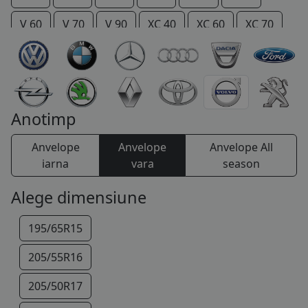
COS (
0 PRODUSE
)
V 60
V 70
V 90
XC 40
XC 60
XC 70
XC 90
Anotimp
Anvelope
Anvelope
Anvelope All
iarna
vara
season
Alege dimensiune
195/65R15
205/55R16
205/50R17