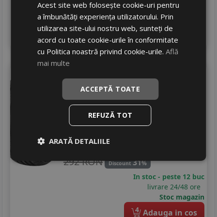
Acest site web folosește cookie-uri pentru
livrare 24/48 ore
a îmbunătăți experiența utilizatorului. Prin
Stoc magazin
utilizarea site-ului nostru web, sunteți de
4
Adauga in cos
acord cu toate cookie-urile în conformitate
cu Politica noastră privind cookie-urile.
Află
mai multe
Aplus
A609
205/55 R16 91V
Turisme
ACCEPTĂ TOATE
Consum
D
REFUZĂ TOT
Aderenta
C
Zgomot
A
71 dB
ARATĂ DETALIILE
199
RON
292 RON
31
%
Discount
In stoc - peste 12 buc
livrare 24/48 ore
Stoc magazin
4
Adauga in cos