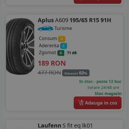
Aplus
A609
195/65 R15 91H
Turisme
Consum
D
Aderenta
C
Zgomot
A
71 dB
189
RON
477 RON
60
%
Discount
In stoc - peste 12 buc
livrare 24/48 ore
Stoc magazin
4
Adauga in cos
Laufenn
S fit eq lk01