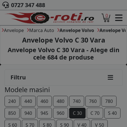
0727 347 488
0
ACASA
DESPRE NOI
Anvelope
Marca Auto
Anvelope Volvo
Anvelope Vo
ANVELOPE
Anvelope Volvo C 30 Vara
AUTO
Anvelope Volvo C 30 Vara - Alege din
CAMION
cele
684
de produse
MOTO
AGROINDUSTRIALE
CAUTARE DUPA
Filtru
DIMENSIUNI
PRODUCATORI ANVELOPE
Modele masini
MARCA AUTO
BLOG
240
440
460
480
740
760
780
B2B - COLABORARE COMPANII
850
940
945
960
C 30
C 70
S 40
CONT
S 60
S 70
S 80
S 90
V 40
V 50
CONTACT