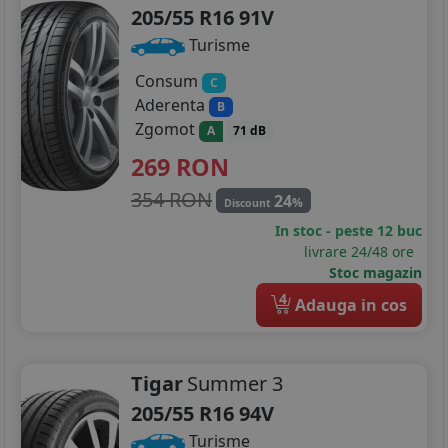
205/55 R16 91V
Turisme
Consum
C
Aderenta
B
Zgomot
A
71 dB
269
RON
354 RON
24
%
Discount
In stoc - peste 12 buc
livrare 24/48 ore
Stoc magazin
4
Adauga in cos
Tigar
Summer 3
205/55 R16 94V
Turisme