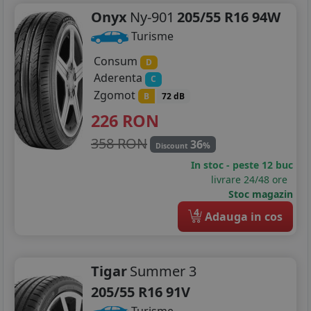
Onyx
Ny-901
205/55 R16 94W
Turisme
Consum
D
Aderenta
C
Zgomot
B
72 dB
226
RON
358 RON
36
%
Discount
In stoc - peste 12 buc
livrare 24/48 ore
Stoc magazin
4
Adauga in cos
Tigar
Summer 3
205/55 R16 91V