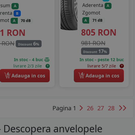
Aderenta
nsum
A
A
Zgomot
renta
B
omot
A
71 dB
A
70 dB
805
RON
41
RON
981 RON
9 RON
6
%
Discount
17
%
Discount
In stoc - 4 buc
In stoc - peste 12 buc
livrare 2/3 zile
livrare 5/7 zile
4
4
Adauga in cos
Adauga in cos
Pagina 1
26
27
28
 - Descopera anvelopele