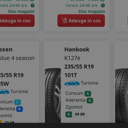
vrare 24/48 ore
livrare 24/48 ore
Stoc magazin
Stoc magazin
4
dauga in cos
Adauga in cos
exen
Hankook
lue 4 season
K127e
235/55 R19
5/55 R19
101T
05W
Turisme
Turisme
Consum
A
Aderenta
A
onsum
C
Zgomot
derenta
B
A
69 dB
gomot
550
RON
72 dB