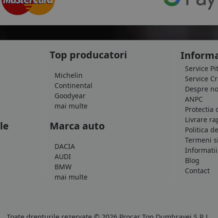
Top producatori
Informa
Service Pi
Michelin
Service C
Continental
Despre no
Goodyear
ANPC
mai multe
Protectia 
Livrare ra
le
Marca auto
Politica d
Termeni si
DACIA
Informatii
AUDI
Blog
BMW
Contact
mai multe
Toate drepturile rezervate © 2026 Procar Top Dumbravei S.R.L.