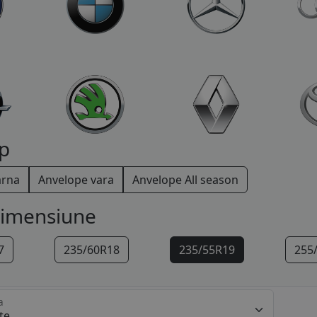
p
arna
Anvelope vara
Anvelope All season
dimensiune
7
235/60R18
235/55R19
255
a