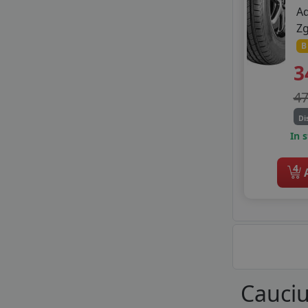
A
Z
B
3
4
Di
In 
4
A
Cauciu