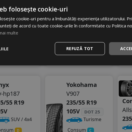
62
RON
687 RON
eb folosește cookie-uri
07 RON
19
%
Discount
osește cookie-uri pentru a îmbunătăți experiența utilizatorului. Prin
17
unteți de acord cu toate cookie-urile în conformitate cu Politica n
%
scount
mai multe
Ultimele 2 bucati!
Ultimele 2 bucati!
vrare 24/48 ore
livrare 24/48 ore
Stoc magazin
Stoc magazin
IILE
REFUZĂ TOT
ACCE
4
dauga in cos
Adauga in cos
nyx
Yokohama
y-hp187
V907
Con
5/55 R19
235/55 R19
All
05V
105V
DOT 25
235
SUV / 4x4
Turisme
onsum
Consum
D
C