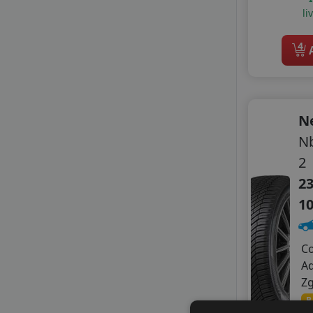
li
KORMORAN
LANDSAIL SENTURY
4
LASSA
A
LAUFENN
LEAO
LINGLONG
MAXXIS
N
MILESTONE
Nb
MILEVER
2
NANKANG
23
NOVEX
ONYX
1
OPTIMO BY HANKOOK
PETLAS
C
PRINX
A
RADAR
Z
ROADHOG
ROYAL BLACK
B