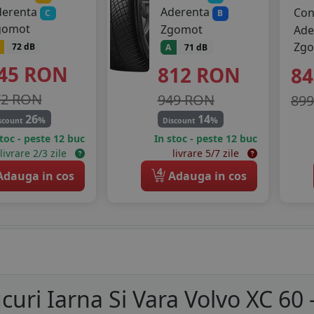
derenta
Aderenta
Co
C
B
gomot
Zgomot
Ade
Zg
72 dB
A
71 dB
45
RON
812
RON
8
72 RON
949 RON
89
26
14
%
%
scount
Discount
stoc - peste 12 buc
In stoc - peste 12 buc
livrare 2/3 zile
livrare 5/7 zile
4
dauga in cos
Adauga in cos
curi Iarna Si Vara Volvo XC 60