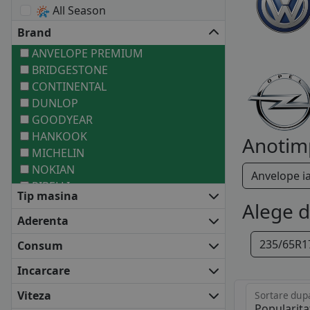
All Season
Brand
ANVELOPE PREMIUM
BRIDGESTONE
CONTINENTAL
DUNLOP
GOODYEAR
HANKOOK
Anotim
MICHELIN
NOKIAN
Anvelope i
PIRELLI
Tip masina
ANVELOPE MEDII
Alege 
BARUM
Aderenta
COOPER
235/65R1
Consum
DEBICA
FALKEN
Incarcare
FIRESTONE
Viteza
Sortare dup
FULDA