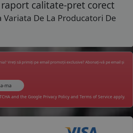
raport calitate-pret corect
a Variata De La Producatori De
ânia? Vreți să primiți pe email promoții exclusive? Abonați-vă pe email și
APTCHA and the Google
Privacy Policy
and
Terms of Service
apply.