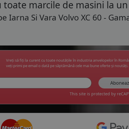
 toate marcile de masini la un 
e Iarna Si Vara Volvo XC 60 - Gam
Vreți să fiți la curent cu toate noutățile în industria anvelopelor în Rom
veți primi pe email o dată pe săptămână cele mai bune oferte și noutăți.
This site is protected by reC