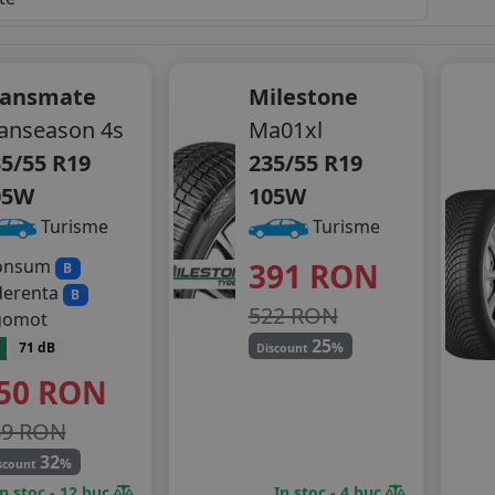
ransmate
Milestone
anseason 4s
Ma01xl
5/55 R19
235/55 R19
05W
105W
Turisme
Turisme
onsum
391
RON
B
derenta
B
522 RON
gomot
25
%
71 dB
Discount
50
RON
69 RON
32
%
scount
In stoc - 12 buc
In stoc - 4 buc