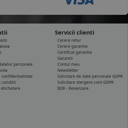
tii
Servicii clienti
testi
Cerere retur
raiova
Cerere garantie
i
Certificat garantie
Garantii
datelor personale
Contul meu
pida
Newsletter
e confidentialitate
Solicitare de date personale GDPR
 conditii
Solicitare stergere cont GDPR
 etichetare
B2B - Revanzare