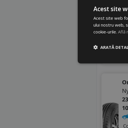
SAILUN
6
Acest site w
SEBRING
SUMITOMO
8
Acest site web fol
SUNNY
ului nostru web, s
Di
SUPERIA
cookie-urile.
Află 
TAURUS
li
TIGAR
ARATĂ DETAL
TOMKET
4
A
TOURADOR
TRACMAX
TRANSMATE
TRIANGLE
O
TRISTAR
N
VIKING
WESTLAKE
23
WINDFORCE
1
C