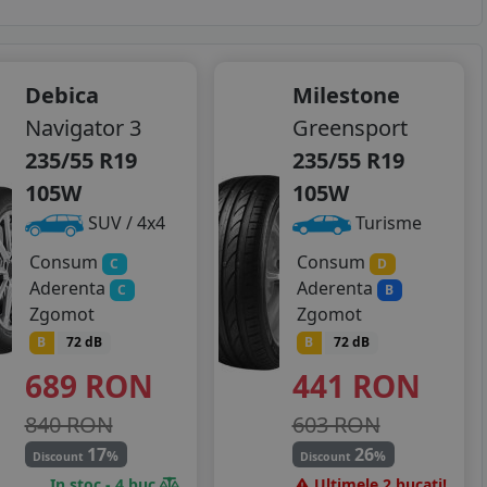
Debica
Milestone
Navigator 3
Greensport
235/55 R19
235/55 R19
105W
105W
SUV / 4x4
Turisme
Consum
Consum
C
D
Aderenta
Aderenta
C
B
Zgomot
Zgomot
B
72 dB
B
72 dB
689
RON
441
RON
840 RON
603 RON
17
26
%
%
Discount
Discount
In stoc - 4 buc
Ultimele 2 bucati!