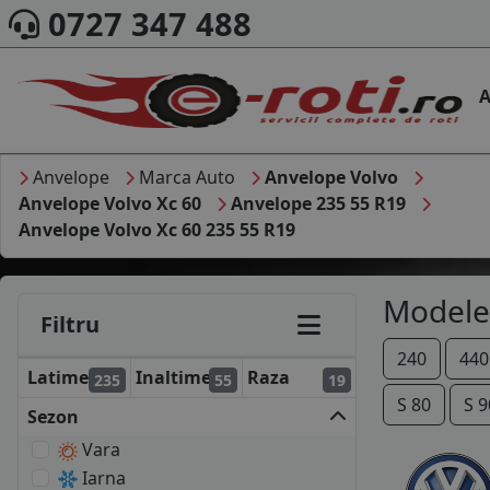
0727 347 488
A
Anvelope
Marca Auto
Anvelope Volvo
Anvelope Volvo Xc 60
Anvelope 235 55 R19
Anvelope Volvo Xc 60 235 55 R19
Modele
Filtru
240
440
Latime
Inaltime
Raza
235
55
19
S 80
S 9
Sezon
Vara
Iarna