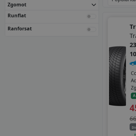
KLEBER
Zgomot
KUMHO
Runflat
MATADOR
NEXEN
T
Ranforsat
SEMPERIT
Tr
UNIROYAL
23
VREDESTEIN
1
YOKOHAMA
ANVELOPE BUGET
APLUS
C
APTANY
A
AUSTONE
Z
CHENGSHAN
A
FORTUNE
4
GOODRIDE
GRIPMAX
6
GT RADIAL
HIFLY
Di
IMPERIAL