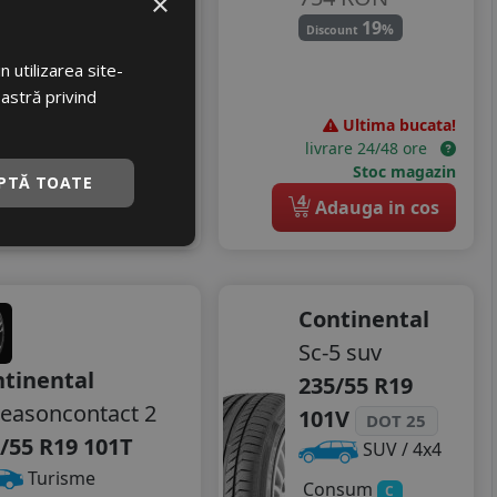
×
535 RON
19
%
Discount
26
%
Discount
 utilizarea site-
oastră privind
Ultima bucata!
Ultima bucata!
livrare 24/48 ore
livrare 24/48 ore
Stoc magazin
Stoc magazin
PTĂ TOATE
4
4
Adauga in cos
Adauga in cos
Continental
Sc-5 suv
tinental
235/55 R19
seasoncontact 2
101V
DOT 25
/55 R19 101T
SUV / 4x4
Turisme
Consum
C