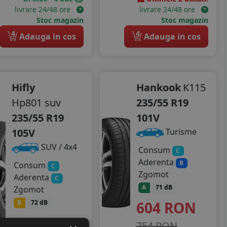
livrare 24/48 ore
livrare 24/48 ore
Stoc magazin
Stoc magazin
4
4
Adauga in cos
Adauga in cos
Hifly
Hankook
K115
Hp801 suv
235/55 R19
235/55 R19
101V
105V
Turisme
SUV / 4x4
Consum
C
Aderenta
B
Consum
C
Zgomot
Aderenta
C
A
71 dB
Zgomot
604
RON
B
72 dB
391
RON
754 RON