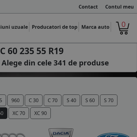
Contact
Contul meu
0
iuni uzuale
Producatori de top
Marca auto
C 60 235 55 R19
 Alege din cele
341
de produse
5
960
C 30
C 70
S 40
S 60
S 70
60
XC 70
XC 90