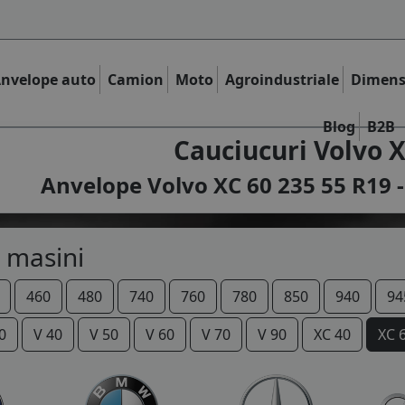
nvelope auto
Camion
Moto
Agroindustriale
Dimens
Blog
B2B
Cauciucuri Volvo X
Anvelope Volvo XC 60 235 55 R19 -
 masini
460
480
740
760
780
850
940
94
0
V 40
V 50
V 60
V 70
V 90
XC 40
XC 