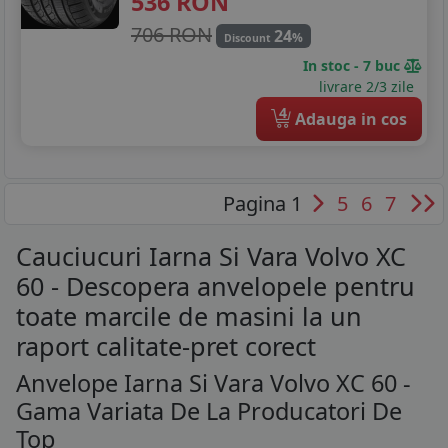
536
RON
706 RON
24
%
Discount
In stoc - 7 buc
livrare 2/3 zile
4
Adauga in cos
Pagina 1
5
6
7
Cauciucuri Iarna Si Vara Volvo XC
60 - Descopera anvelopele pentru
toate marcile de masini la un
raport calitate-pret corect
Anvelope Iarna Si Vara Volvo XC 60 -
Gama Variata De La Producatori De
Top