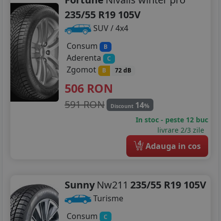
235/55 R19 105V
SUV / 4x4
Consum
B
Aderenta
C
Zgomot
B
72 dB
506
RON
591 RON
14
%
Discount
In stoc - peste 12 buc
livrare 2/3 zile
4
Adauga in cos
Sunny
Nw211
235/55 R19 105V
Turisme
Consum
C