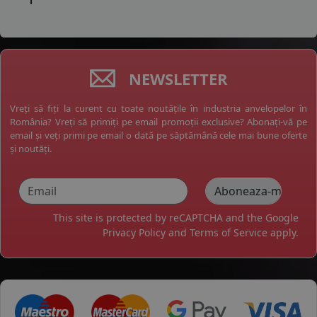
NEWSLETTER
Vreți să fiți la curent cu toate noutățile în industria anvelopelor în
România? Vreți să primiți pe email promoții exclusive? Abonați-vă pe
email și veți primi pe email o dată pe săptămână cele mai bune oferte
și noutăți.
This site is protected by reCAPTCHA and the Google
Privacy Policy
and
Terms of Service
apply.