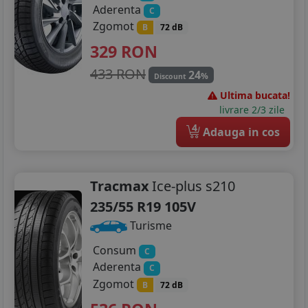
Aderenta
C
Zgomot
B
72 dB
329
RON
433 RON
24
%
Discount
Ultima bucata!
livrare 2/3 zile
4
Adauga in cos
Tracmax
Ice-plus s210
235/55 R19 105V
Turisme
Consum
C
Aderenta
C
Zgomot
B
72 dB