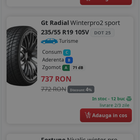
Gt Radial
Winterpro2 sport
235/55 R19 105V
DOT 25
Turisme
Consum
C
Aderenta
B
Zgomot
A
71 dB
737
RON
772 RON
4
%
Discount
In stoc - 12 buc
livrare 2/3 zile
4
Adauga in cos
Fortune
Nivalis winter pro