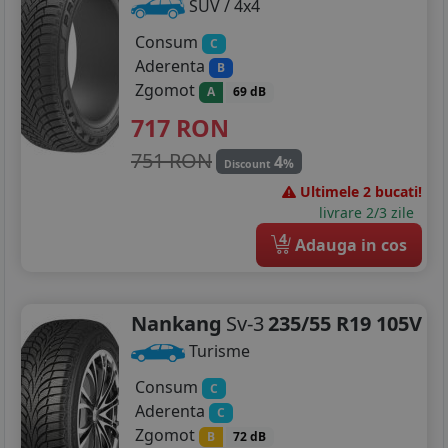
SUV / 4x4
Consum
C
Aderenta
B
Zgomot
A
69 dB
717
RON
751 RON
4
%
Discount
Ultimele 2 bucati!
livrare 2/3 zile
4
Adauga in cos
Nankang
Sv-3
235/55 R19 105V
Turisme
Consum
C
Aderenta
C
Zgomot
B
72 dB