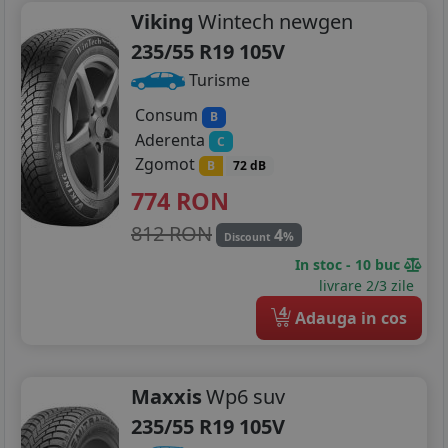
Viking
Wintech newgen
235/55 R19 105V
Turisme
Consum
B
Aderenta
C
Zgomot
B
72 dB
774
RON
812 RON
4
%
Discount
In stoc - 10 buc
livrare 2/3 zile
4
Adauga in cos
Maxxis
Wp6 suv
235/55 R19 105V