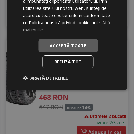
a îmbunătăți experiența utilizatorului. Prin
Ultima bucata!
utilizarea site-ului nostru web, sunteți de
livrare 2/3 zile
acord cu toate cookie-urile în conformitate
4
Adauga in cos
cu Politica noastră privind cookie-urile.
Află
mai multe
Royal Black
Royal winter uhp
ACCEPTĂ TOATE
235/55 R19 105V
SUV / 4x4
REFUZĂ TOT
Consum
C
ARATĂ DETALIILE
Aderenta
B
Zgomot
B
72 dB
468
RON
547 RON
14
%
Discount
Ultimele 2 bucati!
livrare 2/3 zile
4
Adauga in cos