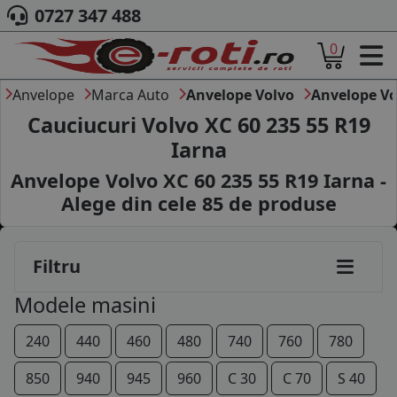
0727 347 488
0
ACASA
DESPRE NOI
Anvelope
Marca Auto
Anvelope Volvo
Anvelope Vo
ANVELOPE
Cauciucuri Volvo XC 60 235 55 R19
AUTO
Iarna
CAMION
Anvelope Volvo XC 60 235 55 R19 Iarna -
MOTO
AGROINDUSTRIALE
Alege din cele
85
de produse
CAUTARE DUPA
DIMENSIUNI
PRODUCATORI ANVELOPE
Filtru
MARCA AUTO
Modele masini
BLOG
B2B - COLABORARE COMPANII
240
440
460
480
740
760
780
CONT
850
940
945
960
C 30
C 70
S 40
CONTACT