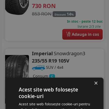
730
RON
853 RON
14
%
Discount
In stoc - peste 12 buc
livrare 2/3 zile
4
Adauga in cos
Imperial
Snowdragon3
235/55 R19 105V
SUV / 4x4
Consum
C
×
Aderenta
C
Zgomot
Acest site web folosește
B
72 dB
cookie-uri
404
RON
Acest site web folosește cookie-uri pentru
472 RON
14
%
Discount