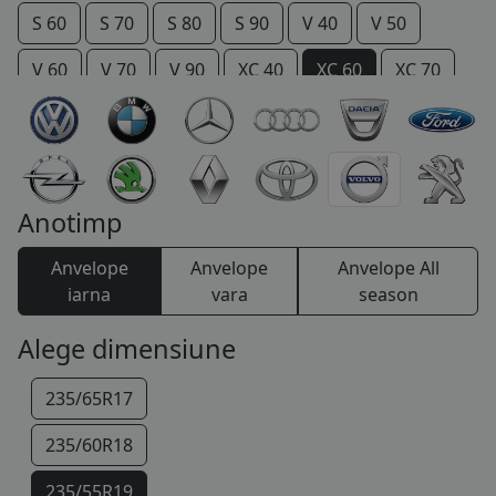
S 60
S 70
S 80
S 90
V 40
V 50
COS (
0 PRODUSE
)
V 60
V 70
V 90
XC 40
XC 60
XC 70
XC 90
Anotimp
Anvelope
Anvelope
Anvelope All
iarna
vara
season
Alege dimensiune
235/65R17
235/60R18
235/55R19