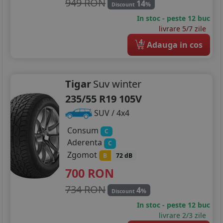
949 RON
14
%
Discount
In stoc - peste 12 buc
livrare 5/7 zile
4
Adauga in cos
Tigar
Suv winter
235/55 R19 105V
SUV / 4x4
Consum
C
Aderenta
C
Zgomot
B
72 dB
700
RON
734 RON
4
%
Discount
In stoc - peste 12 buc
livrare 2/3 zile