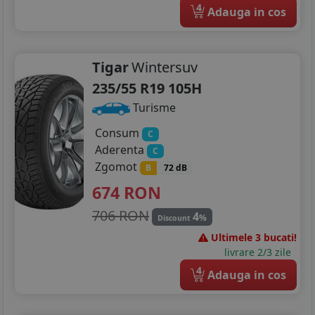
4
Adauga in cos
Tigar
Wintersuv
235/55 R19 105H
Turisme
Consum
C
Aderenta
C
Zgomot
B
72 dB
674
RON
706 RON
4
%
Discount
Ultimele 3 bucati!
livrare 2/3 zile
4
Adauga in cos