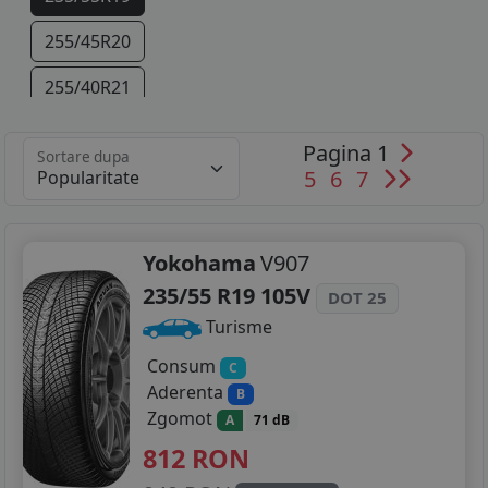
255/45R20
255/40R21
265/35R22
Pagina 1
Sortare dupa
5
6
7
Yokohama
V907
235/55 R19 105V
DOT 25
Turisme
Consum
C
Aderenta
B
Zgomot
A
71 dB
812
RON