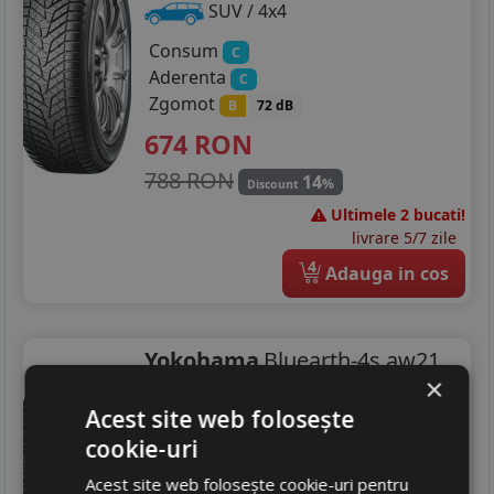
SUV / 4x4
Consum
C
Aderenta
C
Zgomot
B
72 dB
674
RON
788 RON
14
%
Discount
Ultimele 2 bucati!
livrare 5/7 zile
4
Adauga in cos
Yokohama
Bluearth-4s aw21
×
235/60 R18 107W
DOT 25
Acest site web folosește
Turisme
cookie-uri
Consum
C
Acest site web folosește cookie-uri pentru
Aderenta
B