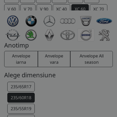
COS (
0 PRODUSE
)
V 60
V 70
V 90
XC 40
XC 60
XC 70
XC 90
Anotimp
Anvelope
Anvelope
Anvelope All
iarna
vara
season
Alege dimensiune
235/65R17
235/60R18
235/55R19