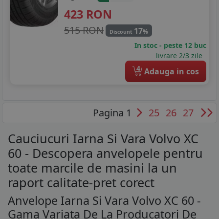
423
RON
515 RON
17
%
Discount
In stoc - peste 12 buc
livrare 2/3 zile
4
Adauga in cos
Pagina 1
25
26
27
Cauciucuri Iarna Si Vara Volvo XC
60 - Descopera anvelopele pentru
toate marcile de masini la un
raport calitate-pret corect
Anvelope Iarna Si Vara Volvo XC 60 -
Gama Variata De La Producatori De