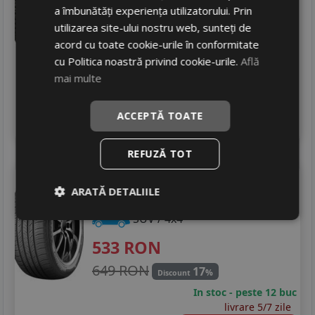
a îmbunătăți experiența utilizatorului. Prin
Zgomot
B
72 dB
utilizarea site-ului nostru web, sunteți de
601
RON
acord cu toate cookie-urile în conformitate
cu Politica noastră privind cookie-urile.
Află
714 RON
15
%
Discount
mai multe
In stoc - peste 12 buc
livrare 5/7 zile
ACCEPTĂ TOATE
4
Adauga in cos
REFUZĂ TOT
Kumho
Hp71xl.
ARATĂ DETALIILE
235/60 R18 107V
DOT 25
SUV / 4x4
533
RON
649 RON
17
%
Discount
In stoc - peste 12 buc
livrare 5/7 zile