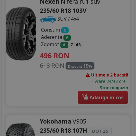
Nexen
N fera ru1 suv
235/60 R18 103V
SUV / 4x4
Consum
C
Aderenta
A
Zgomot
A
71 dB
496
RON
618 RON
19
%
Discount
Ultimele 2 bucati!
livrare 24/48 ore
Stoc magazin
4
Adauga in cos
Yokohama
V905
235/60 R18 107H
DOT 25