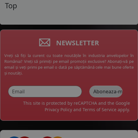
Top
NEWSLETTER
Vreți să fiți la curent cu toate noutățile în industria anvelopelor în
România? Vreți să primiți pe email promoții exclusive? Abonați-vă pe
email și veți primi pe email o dată pe săptămână cele mai bune oferte
și noutăți.
This site is protected by reCAPTCHA and the Google
Privacy Policy
and
Terms of Service
apply.