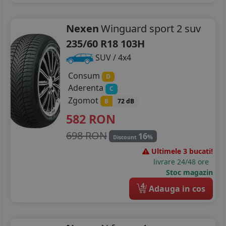
Nexen
Winguard sport 2 suv
235/60 R18 103H
SUV / 4x4
Consum
D
Aderenta
C
Zgomot
B
72 dB
582
RON
698 RON
16
%
Discount
Ultimele 3 bucati!
livrare 24/48 ore
Stoc magazin
4
Adauga in cos