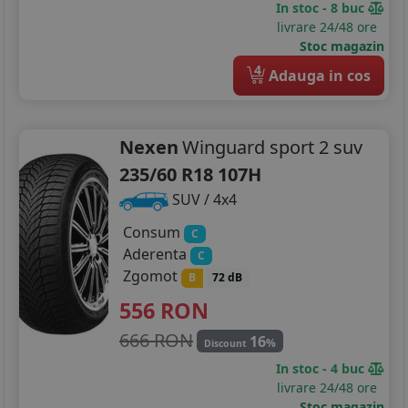
In stoc - 8 buc
livrare 24/48 ore
Stoc magazin
4
Adauga in cos
Nexen
Winguard sport 2 suv
235/60 R18 107H
SUV / 4x4
Consum
C
Aderenta
C
Zgomot
B
72 dB
556
RON
666 RON
16
%
Discount
In stoc - 4 buc
livrare 24/48 ore
Stoc magazin