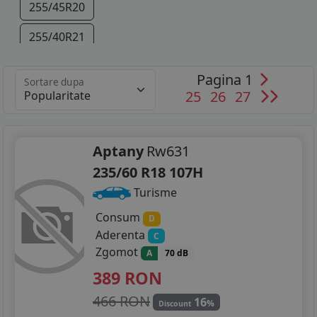
255/45R20
255/40R21
265/35R22
Pagina 1
Sortare dupa
25
26
27
Aptany
Rw631
235/60 R18 107H
Turisme
Consum
D
Aderenta
C
Zgomot
A
70 dB
389
RON
466 RON
16
%
Discount