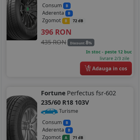
Consum
B
Aderenta
B
Zgomot
B
72 dB
396
RON
435 RON
8
%
Discount
In stoc - peste 12 buc
livrare 2/3 zile
4
Adauga in cos
Fortune
Perfectus fsr-602
235/60 R18 103V
Turisme
Consum
B
Aderenta
B
Zgomot
A
71 dB