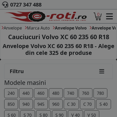
0727 347 488
0
ACASA
DESPRE NOI
Anvelope
Marca Auto
Anvelope Volvo
Anvelope Vo
ANVELOPE
Cauciucuri Volvo XC 60 235 60 R18
AUTO
Anvelope Volvo XC 60 235 60 R18 - Alege
CAMION
din cele
325
de produse
MOTO
AGROINDUSTRIALE
CAUTARE DUPA
Filtru
DIMENSIUNI
PRODUCATORI ANVELOPE
Modele masini
MARCA AUTO
BLOG
240
440
460
480
740
760
780
B2B - COLABORARE COMPANII
850
940
945
960
C 30
C 70
S 40
CONT
S 60
S 70
S 80
S 90
V 40
V 50
CONTACT