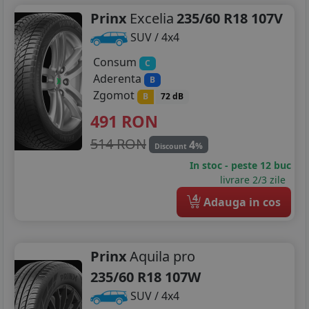
Prinx
Excelia
235/60 R18 107V
SUV / 4x4
Consum
C
Aderenta
B
Zgomot
B
72 dB
491
RON
514 RON
4
%
Discount
In stoc - peste 12 buc
livrare 2/3 zile
4
Adauga in cos
Prinx
Aquila pro
235/60 R18 107W
SUV / 4x4