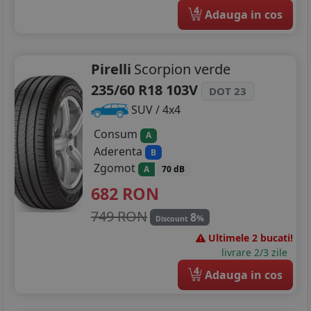
4
Adauga in cos
Pirelli
Scorpion verde
235/60 R18 103V
DOT 23
SUV / 4x4
Consum
A
Aderenta
B
Zgomot
A
70 dB
682
RON
749 RON
8
%
Discount
Ultimele 2 bucati!
livrare 2/3 zile
4
Adauga in cos