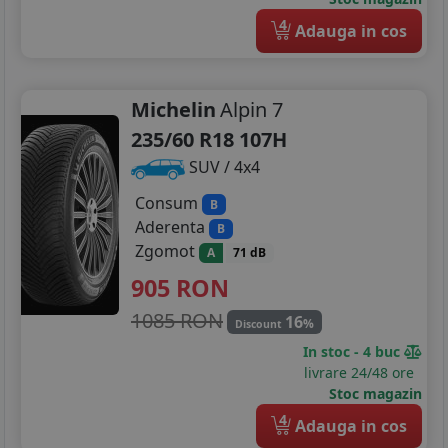
4
Adauga in cos
Michelin
Alpin 7
235/60 R18 107H
SUV / 4x4
Consum
B
Aderenta
B
Zgomot
A
71 dB
905
RON
1085 RON
16
%
Discount
In stoc - 4 buc
livrare 24/48 ore
Stoc magazin
4
Adauga in cos