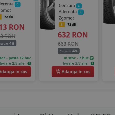
derenta
C
Consum
C
gomot
Aderenta
C
72 dB
Zgomot
13
RON
B
72 dB
632
RON
43 RON
663 RON
4
%
scount
4
%
Discount
stoc - peste 12 buc
In stoc - 7 buc
livrare 2/3 zile
livrare 2/3 zile
4
dauga in cos
Adauga in cos