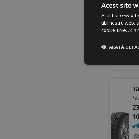
B
Acest site w
6
Acest site web fol
ului nostru web, s
7
cookie-urile.
Află 
Di
ARATĂ DETAL
4
A
T
Su
23
1
C