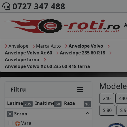
0727 347 488
A
Anvelope
Marca Auto
Anvelope Volvo
Anvelope Volvo Xc 60
Anvelope 235 60 R18
Anvelope Iarna
Anvelope Volvo Xc 60 235 60 R18 Iarna
Modele
Filtru
240
440
Latime
Inaltime
Raza
235
60
18
S 80
S 9
Sezon
Vara