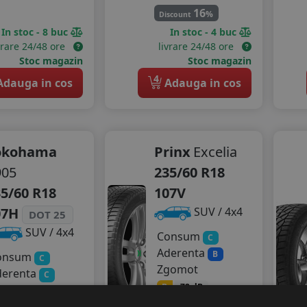
16
%
Discount
In stoc - 8 buc
In stoc - 4 buc
vrare 24/48 ore
livrare 24/48 ore
Stoc magazin
Stoc magazin
4
dauga in cos
Adauga in cos
okohama
Prinx
Excelia
905
235/60 R18
5/60 R18
107V
07H
SUV / 4x4
DOT 25
SUV / 4x4
Consum
C
Aderenta
B
onsum
C
Zgomot
derenta
C
B
72 dB
gomot