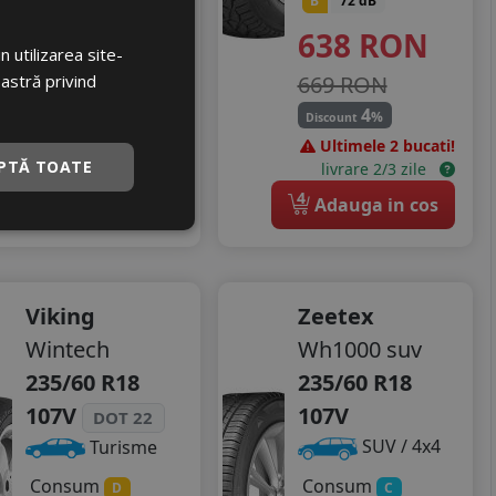
B
72 dB
B
72 dB
682
RON
638
RON
 utilizarea site-
oastră privind
715 RON
669 RON
4
4
%
%
Discount
Discount
In stoc - 12 buc
Ultimele 2 bucati!
PTĂ TOATE
livrare 2/3 zile
livrare 2/3 zile
4
4
Adauga in cos
Adauga in cos
Viking
Zeetex
Wintech
Wh1000 suv
235/60 R18
235/60 R18
107V
107V
DOT 22
SUV / 4x4
Turisme
Consum
Consum
C
D