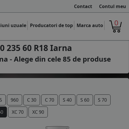
Contact
Contul meu
0
iuni uzuale
Producatori de top
Marca auto
0 235 60 R18 Iarna
na - Alege din cele
85
de produse
5
960
C 30
C 70
S 40
S 60
S 70
60
XC 70
XC 90