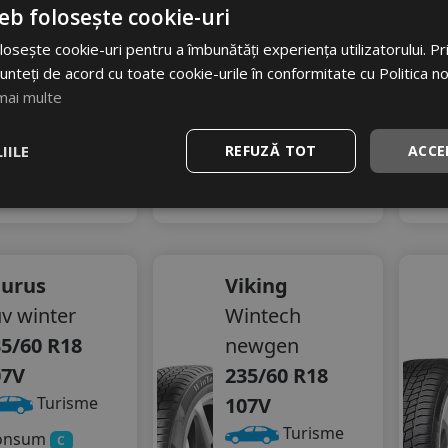
491
RON
72 dB
eb folosește cookie-uri
74
RON
514 RON
osește cookie-uri pentru a îmbunătăți experiența utilizatorului. Prin
unteți de acord cu toate cookie-urile în conformitate cu Politica n
4
88 RON
%
Discount
mai multe
14
%
scount
Ultimele 2 bucati!
In stoc - peste 12 buc
IILE
REFUZĂ TOT
ACCE
livrare 5/7 zile
livrare 2/3 zile
4
dauga in cos
Adauga in cos
aurus
Viking
v winter
Wintech
5/60 R18
newgen
07V
235/60 R18
107V
Turisme
Turisme
onsum
C