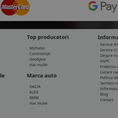
Top producatori
Informa
Service Pi
Michelin
Service C
Continental
Despre no
Goodyear
ANPC
mai multe
Protectia 
Livrare ra
le
Marca auto
Politica d
Termeni si
DACIA
Informatii
AUDI
Blog
BMW
Contact
mai multe