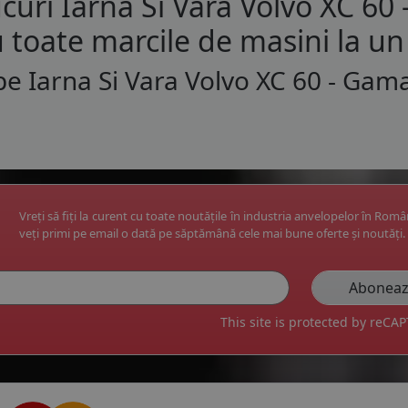
curi Iarna Si Vara Volvo XC 60
 toate marcile de masini la un 
e Iarna Si Vara Volvo XC 60 - Gam
Vreți să fiți la curent cu toate noutățile în industria anvelopelor în Rom
veți primi pe email o dată pe săptămână cele mai bune oferte și noutăți.
This site is protected by reC