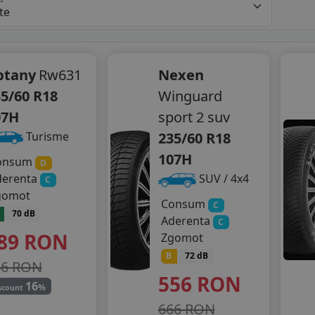
ptany
Rw631
Nexen
5/60 R18
Winguard
07H
sport 2 suv
235/60 R18
Turisme
107H
onsum
D
derenta
SUV / 4x4
C
gomot
Consum
C
70 dB
Aderenta
C
89
RON
Zgomot
B
72 dB
66 RON
556
RON
16
%
scount
666 RON