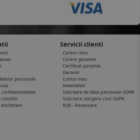
tii
Servicii clienti
testi
Cerere retur
raiova
Cerere garantie
i
Certificat garantie
Garantii
datelor personale
Contul meu
pida
Newsletter
e confidentialitate
Solicitare de date personale GDPR
 conditii
Solicitare stergere cont GDPR
 etichetare
B2B - Revanzare