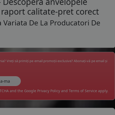
 - Descopera anvelopele
raport calitate-pret corect
a Variata De La Producatori De
ânia? Vreți să primiți pe email promoții exclusive? Abonați-vă pe email și
APTCHA and the Google
Privacy Policy
and
Terms of Service
apply.