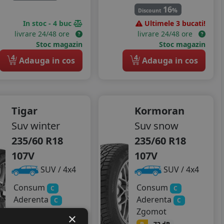
16
%
Discount
In stoc - 4 buc
Ultimele 3 bucati!
livrare 24/48 ore
livrare 24/48 ore
Stoc magazin
Stoc magazin
4
4
Adauga in cos
Adauga in cos
Tigar
Kormoran
Suv winter
Suv snow
235/60 R18
235/60 R18
107V
107V
SUV / 4x4
SUV / 4x4
Consum
Consum
C
C
Aderenta
Aderenta
C
C
Zgomot
Zgomot
×