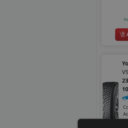
PETLAS
PRINX
RADAR
li
SAILUN
4
SONIX
A
SUNNY
TAURUS
TIGAR
TRACMAX
Y
TRIANGLE
V
VIKING
23
WINDFORCE
ZEETEX
1
C
A
Z