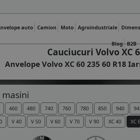
nvelope auto
Camion
Moto
Agroindustriale
Dimens
Blog
B2B
Cauciucuri Volvo XC 6
Anvelope Volvo XC 60 235 60 R18 Iar
 masini
460
480
740
760
780
850
940
94
0
V 40
V 50
V 60
V 70
V 90
XC 40
XC 