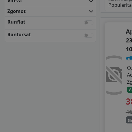
Viteza
FULDA
KUMHO
Zgomot
MATADOR
Runflat
NEXEN
A
SEMPERIT
Ranforsat
UNIROYAL
23
YOKOHAMA
1
ANVELOPE BUGET
APTANY
AUSTONE
C
FORTUNE
A
GRIPMAX
Z
GT RADIAL
A
HIFLY
3
KORMORAN
LASSA
4
LAUFENN
Di
LINGLONG
MAZZINI