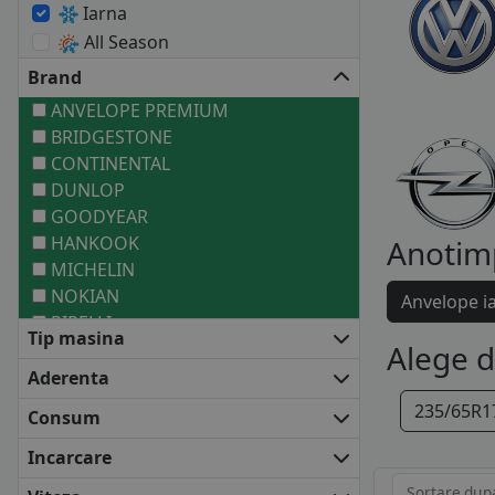
Iarna
All Season
Brand
ANVELOPE PREMIUM
BRIDGESTONE
CONTINENTAL
DUNLOP
GOODYEAR
HANKOOK
Anotim
MICHELIN
NOKIAN
Anvelope i
PIRELLI
Tip masina
ANVELOPE MEDII
Alege 
BARUM
Aderenta
COOPER
235/65R1
Consum
DEBICA
FALKEN
Incarcare
FIRESTONE
Sortare dup