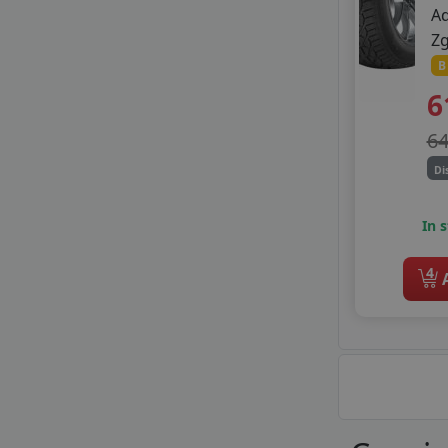
A
Z
B
6
6
Di
In 
4
A