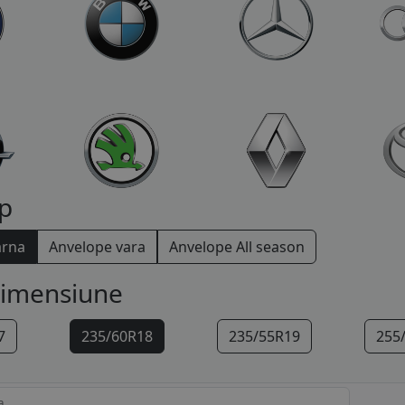
p
arna
Anvelope vara
Anvelope All season
dimensiune
7
235/60R18
235/55R19
255
a