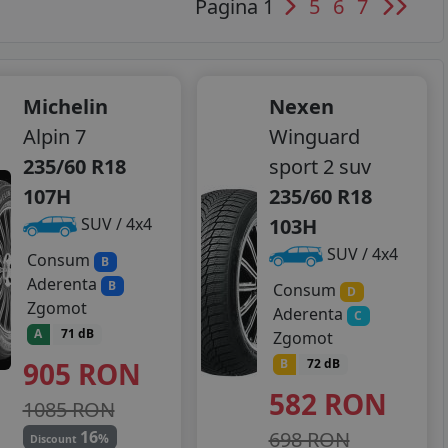
Pagina 1
5
6
7
Michelin
Nexen
Alpin 7
Winguard
235/60 R18
sport 2 suv
107H
235/60 R18
103H
SUV / 4x4
SUV / 4x4
Consum
B
Aderenta
B
Consum
D
Zgomot
Aderenta
C
A
71 dB
Zgomot
905
RON
B
72 dB
582
RON
1085 RON
698 RON
16
%
Discount