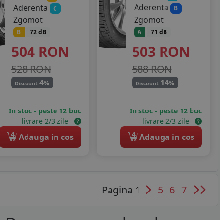
Aderenta
Aderenta
B
C
Zgomot
Zgomot
A
71 dB
B
72 dB
503
RON
504
RON
588 RON
528 RON
14
4
%
%
Discount
Discount
In stoc - peste 12 buc
In stoc - peste 12 buc
livrare 2/3 zile
livrare 2/3 zile
4
4
Adauga in cos
Adauga in cos
Pagina 1
5
6
7