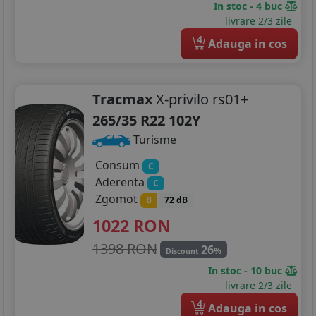
In stoc - 4 buc
livrare 2/3 zile
4
Adauga in cos
Tracmax
X-privilo rs01+
265/35 R22 102Y
Turisme
Consum
C
Aderenta
C
Zgomot
B
72 dB
1022
RON
1398 RON
26
%
Discount
In stoc - 10 buc
livrare 2/3 zile
4
Adauga in cos