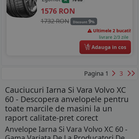
1576
RON
1732 RON
9
%
Discount
Ultimele 2 bucati!
livrare 2/3 zile
4
Adauga in cos
Pagina 1
3
Cauciucuri Iarna Si Vara Volvo XC
60 - Descopera anvelopele pentru
toate marcile de masini la un
raport calitate-pret corect
Anvelope Iarna Si Vara Volvo XC 60 -
Gama Variata De La Producatori De