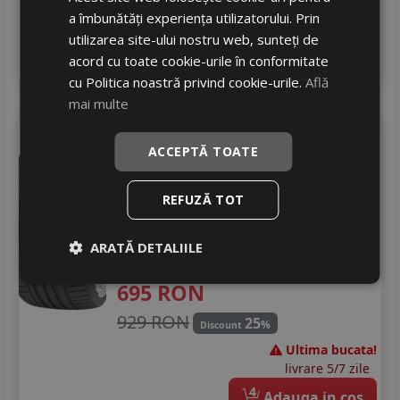
In stoc - 12 buc
a îmbunătăți experiența utilizatorului. Prin
livrare 2/3 zile
utilizarea site-ului nostru web, sunteți de
4
acord cu toate cookie-urile în conformitate
Adauga in cos
cu Politica noastră privind cookie-urile.
Află
mai multe
Gripmax
Suregrip pro sport
ACCEPTĂ TOATE
265/35 R22 102Y
DOT 25
Turisme
REFUZĂ TOT
Consum
C
Aderenta
A
ARATĂ DETALIILE
Zgomot
B
73 dB
695
RON
929 RON
25
%
Discount
Ultima bucata!
livrare 5/7 zile
4
Adauga in cos