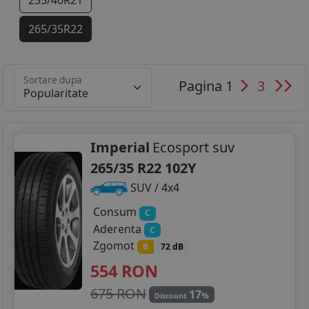
255/40R21
265/35R22
Sortare dupa
Pagina 1
3
Imperial
Ecosport suv
265/35 R22 102Y
SUV / 4x4
Consum
C
Aderenta
C
Zgomot
B
72 dB
554
RON
675 RON
17
%
Discount