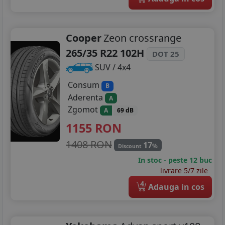
Cooper
Zeon crossrange
265/35 R22 102H
DOT 25
SUV / 4x4
Consum
B
Aderenta
A
Zgomot
A
69 dB
1155
RON
1408 RON
17
%
Discount
In stoc - peste 12 buc
livrare 5/7 zile
4
Adauga in cos