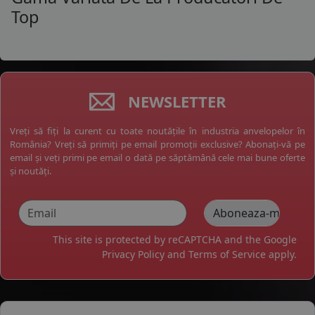
Top
NEWSLETTER
Vreți să fiți la curent cu toate noutățile în industria anvelopelor în
România? Vreți să primiți pe email promoții exclusive? Abonați-vă pe
email și veți primi pe email o dată pe săptămână cele mai bune oferte
și noutăți.
This site is protected by reCAPTCHA and the Google
Privacy Policy
and
Terms of Service
apply.