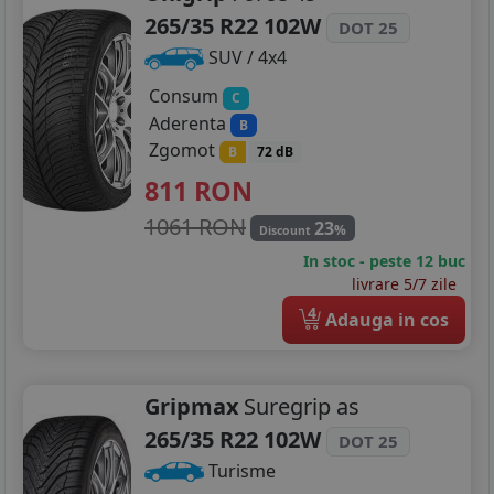
265/35 R22 102W
DOT 25
SUV / 4x4
Consum
C
Aderenta
B
Zgomot
B
72 dB
811
RON
1061 RON
23
%
Discount
In stoc - peste 12 buc
livrare 5/7 zile
4
Adauga in cos
Gripmax
Suregrip as
265/35 R22 102W
DOT 25
Turisme