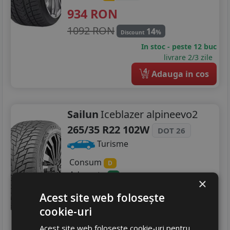
934
RON
1092 RON
14
%
Discount
In stoc - peste 12 buc
livrare 2/3 zile
4
Adauga in cos
Sailun
Iceblazer alpineevo2
265/35 R22 102W
DOT 26
Turisme
Consum
D
Aderenta
A
×
Zgomot
B
77 dB
Acest site web folosește
913
RON
cookie-uri
958 RON
4
%
Discount
Acest site web folosește cookie-uri pentru