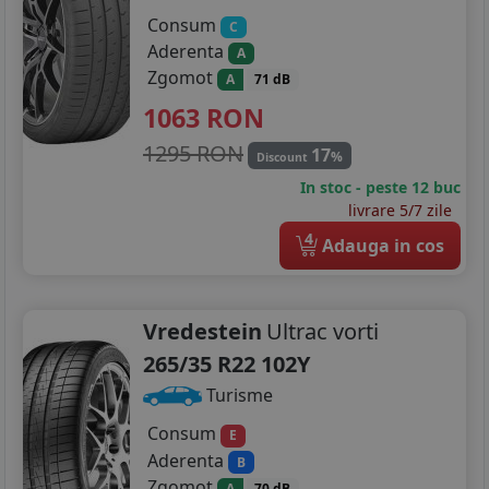
Consum
C
Aderenta
A
Zgomot
A
71 dB
1063
RON
1295 RON
17
%
Discount
In stoc - peste 12 buc
livrare 5/7 zile
4
Adauga in cos
Vredestein
Ultrac vorti
265/35 R22 102Y
Turisme
Consum
E
Aderenta
B
Zgomot
A
70 dB