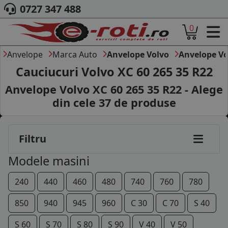
0727 347 488
0
ACASA
DESPRE NOI
Anvelope
Marca Auto
Anvelope Volvo
Anvelope Vo
ANVELOPE
Cauciucuri Volvo XC 60 265 35 R22
AUTO
Anvelope Volvo XC 60 265 35 R22 - Alege
CAMION
din cele
37
de produse
MOTO
AGROINDUSTRIALE
CAUTARE DUPA
Filtru
DIMENSIUNI
PRODUCATORI ANVELOPE
Modele masini
MARCA AUTO
BLOG
240
440
460
480
740
760
780
B2B - COLABORARE COMPANII
850
940
945
960
C 30
C 70
S 40
CONT
S 60
S 70
S 80
S 90
V 40
V 50
CONTACT