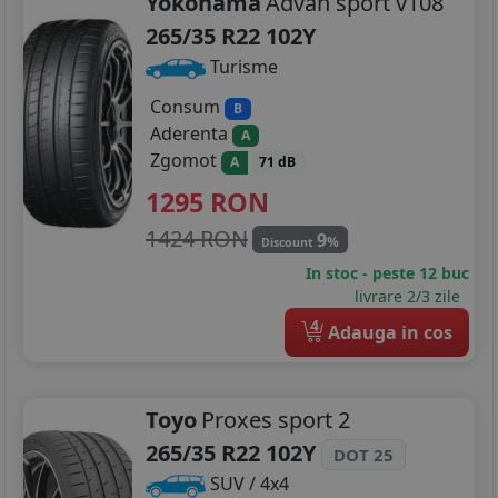
Yokohama
Advan sport v108
265/35 R22 102Y
Turisme
Consum
B
Aderenta
A
Zgomot
A
71 dB
1295
RON
1424 RON
9
%
Discount
In stoc - peste 12 buc
livrare 2/3 zile
4
Adauga in cos
Toyo
Proxes sport 2
265/35 R22 102Y
DOT 25
SUV / 4x4