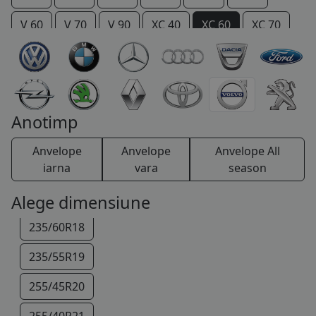
COS (
0 PRODUSE
)
V 60
V 70
V 90
XC 40
XC 60
XC 70
XC 90
Anotimp
Anvelope
Anvelope
Anvelope All
iarna
vara
season
235/65R17
Alege dimensiune
235/60R18
235/55R19
255/45R20