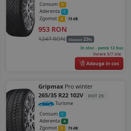
Consum
D
Aderenta
C
Zgomot
B
73 dB
953
RON
1247 RON
23
%
Discount
In stoc - peste 12 buc
livrare 5/7 zile
4
Adauga in cos
Gripmax
Pro winter
265/35 R22 102V
DOT 25
Turisme
Consum
C
Aderenta
A
Zgomot
B
73 dB