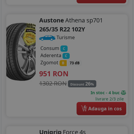
Austone
Athena sp701
265/35 R22 102Y
Turisme
Consum
C
Aderenta
C
Zgomot
B
73 dB
951
RON
1302 RON
26
%
Discount
In stoc - 4 buc
livrare 2/3 zile
4
Adauga in cos
Unigrip
Force 4s