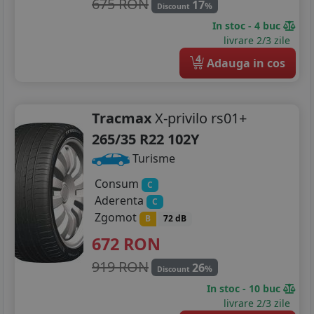
675 RON
17
%
Discount
In stoc - 4 buc
livrare 2/3 zile
4
Adauga in cos
Tracmax
X-privilo rs01+
265/35 R22 102Y
Turisme
Consum
C
Aderenta
C
Zgomot
B
72 dB
672
RON
919 RON
26
%
Discount
In stoc - 10 buc
livrare 2/3 zile