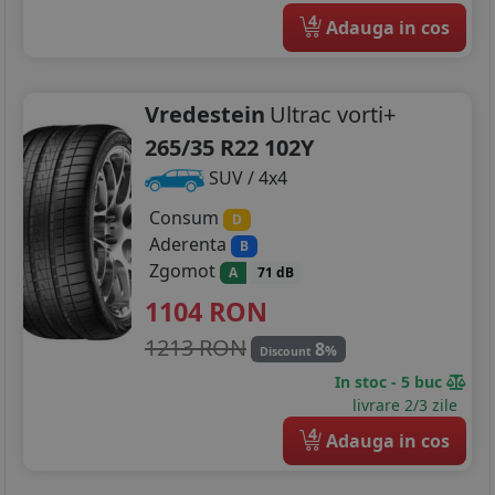
4
Adauga in cos
Vredestein
Ultrac vorti+
265/35 R22 102Y
SUV / 4x4
Consum
D
Aderenta
B
Zgomot
A
71 dB
1104
RON
1213 RON
8
%
Discount
In stoc - 5 buc
livrare 2/3 zile
4
Adauga in cos