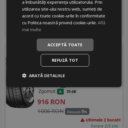
a îmbunătăți experiența utilizatorului. Prin
1295 RON
17
%
Discount
utilizarea site-ului nostru web, sunteți de
In stoc - peste 12 buc
acord cu toate cookie-urile în conformitate
livrare 5/7 zile
cu Politica noastră privind cookie-urile.
Află
4
Adauga in cos
mai multe
ACCEPTĂ TOATE
Vredestein
Ultrac vorti
265/35 R22 102Y
REFUZĂ TOT
Turisme
ARATĂ DETALIILE
Consum
E
Aderenta
B
Zgomot
A
70 dB
916
RON
1006 RON
8
%
Discount
Ultimele 2 bucati!
livrare 2/3 zile