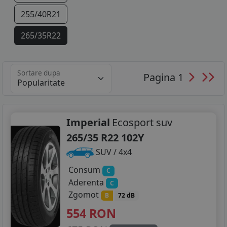
255/40R21
265/35R22
Sortare dupa
Pagina 1
Imperial
Ecosport suv
265/35 R22 102Y
SUV / 4x4
Consum
C
Aderenta
C
Zgomot
B
72 dB
554
RON