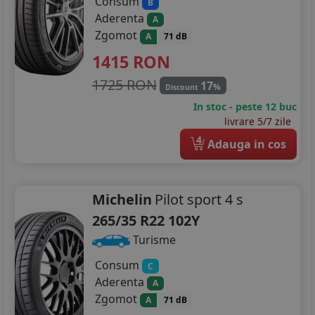
Consum
B
Aderenta
A
Zgomot
A
71 dB
1415
RON
1725 RON
17
%
Discount
In stoc - peste 12 buc
livrare 5/7 zile
4
Adauga in cos
Michelin
Pilot sport 4 s
265/35 R22 102Y
Turisme
Consum
C
Aderenta
A
Zgomot
A
71 dB