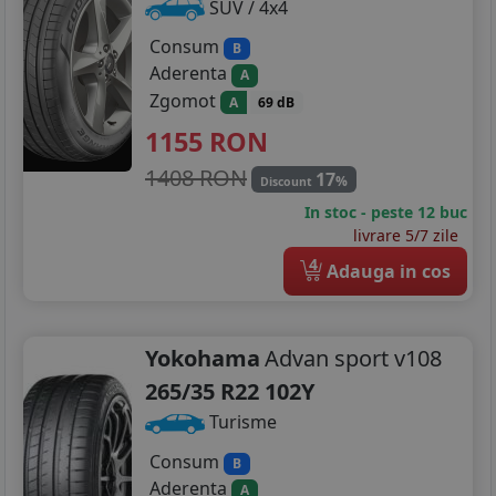
SUV / 4x4
Consum
B
Aderenta
A
Zgomot
A
69 dB
1155
RON
1408 RON
17
%
Discount
In stoc - peste 12 buc
livrare 5/7 zile
4
Adauga in cos
Yokohama
Advan sport v108
265/35 R22 102Y
Turisme
Consum
B
Aderenta
A