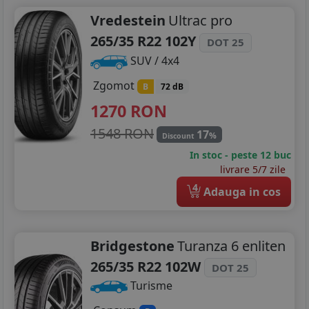
Vredestein
Ultrac pro
265/35 R22 102Y
DOT 25
SUV / 4x4
Zgomot
B
72 dB
1270
RON
1548 RON
17
%
Discount
In stoc - peste 12 buc
livrare 5/7 zile
4
Adauga in cos
Bridgestone
Turanza 6 enliten
265/35 R22 102W
DOT 25
Turisme