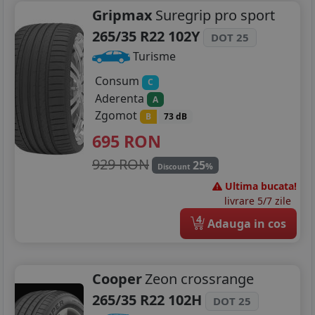
Gripmax
Suregrip pro sport
265/35 R22 102Y
DOT 25
Turisme
Consum
C
Aderenta
A
Zgomot
B
73 dB
695
RON
929 RON
25
%
Discount
Ultima bucata!
livrare 5/7 zile
4
Adauga in cos
Cooper
Zeon crossrange
265/35 R22 102H
DOT 25