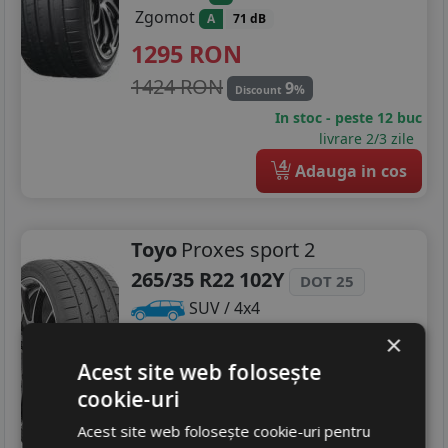
Zgomot
A
71 dB
1295
RON
1424 RON
9
%
Discount
In stoc - peste 12 buc
livrare 2/3 zile
4
Adauga in cos
Toyo
Proxes sport 2
265/35 R22 102Y
DOT 25
SUV / 4x4
×
Consum
C
Aderenta
Acest site web folosește
A
Zgomot
A
71 dB
cookie-uri
1063
RON
Acest site web folosește cookie-uri pentru