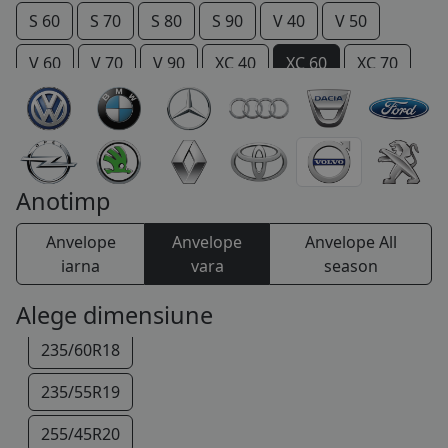
S 60
S 70
S 80
S 90
V 40
V 50
COS (
0 PRODUSE
)
V 60
V 70
V 90
XC 40
XC 60
XC 70
XC 90
Anotimp
Anvelope
Anvelope
Anvelope All
iarna
vara
season
235/65R17
Alege dimensiune
235/60R18
235/55R19
255/45R20