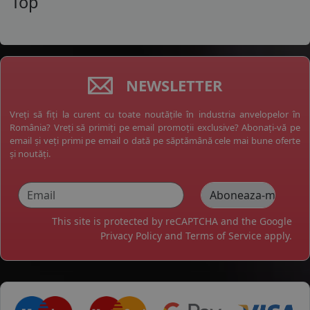
Top
NEWSLETTER
Vreți să fiți la curent cu toate noutățile în industria anvelopelor în
România? Vreți să primiți pe email promoții exclusive? Abonați-vă pe
email și veți primi pe email o dată pe săptămână cele mai bune oferte
și noutăți.
This site is protected by reCAPTCHA and the Google
Privacy Policy
and
Terms of Service
apply.