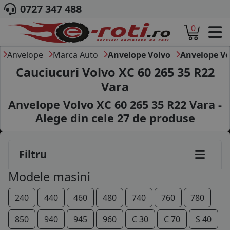
0727 347 488
0
ACASA
DESPRE NOI
Anvelope
Marca Auto
Anvelope Volvo
Anvelope Vo
ANVELOPE
Cauciucuri Volvo XC 60 265 35 R22
AUTO
Vara
CAMION
Anvelope Volvo XC 60 265 35 R22 Vara -
MOTO
AGROINDUSTRIALE
Alege din cele
27
de produse
CAUTARE DUPA
DIMENSIUNI
PRODUCATORI ANVELOPE
Filtru
MARCA AUTO
Modele masini
BLOG
B2B - COLABORARE COMPANII
240
440
460
480
740
760
780
CONT
850
940
945
960
C 30
C 70
S 40
CONTACT