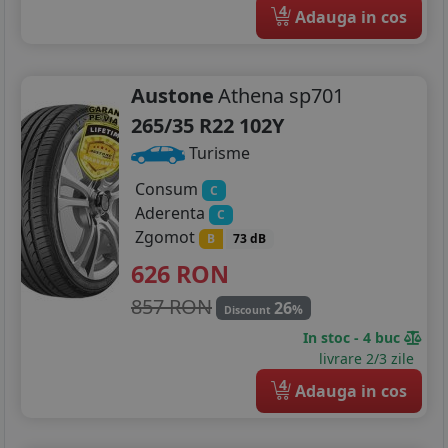
4
Adauga in cos
Austone
Athena sp701
265/35 R22 102Y
Turisme
Consum
C
Aderenta
C
Zgomot
B
73 dB
626
RON
857 RON
26
%
Discount
In stoc - 4 buc
livrare 2/3 zile
4
Adauga in cos