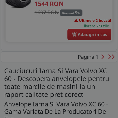
1544
RON
1697 RON
9
%
Discount
Ultimele 2 bucati!
livrare 2/3 zile
4
Adauga in cos
Pagina 1
Cauciucuri Iarna Si Vara Volvo XC
60 - Descopera anvelopele pentru
toate marcile de masini la un
raport calitate-pret corect
Anvelope Iarna Si Vara Volvo XC 60 -
Gama Variata De La Producatori De