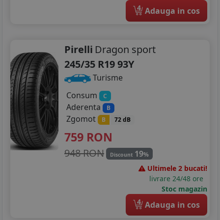
4
Adauga in cos
Pirelli
Dragon sport
245/35 R19 93Y
Turisme
Consum
C
Aderenta
B
Zgomot
B
72 dB
759
RON
948 RON
19
%
Discount
Ultimele 2 bucati!
livrare 24/48 ore
Stoc magazin
4
Adauga in cos