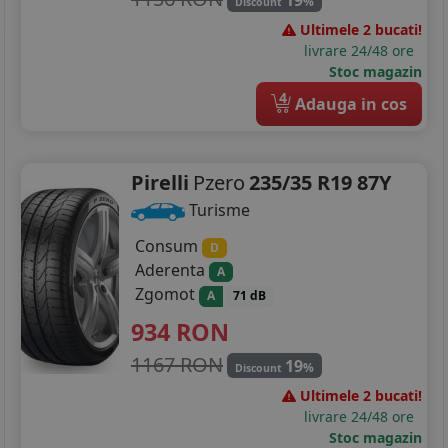
%
Discount
Ultimele 2 bucati!
livrare 24/48 ore
Stoc magazin
4
Adauga in cos
Pirelli
Pzero
235/35 R19 87Y
Turisme
Consum
D
Aderenta
A
Zgomot
A
71 dB
934
RON
1167 RON
19
%
Discount
Ultimele 2 bucati!
livrare 24/48 ore
Stoc magazin