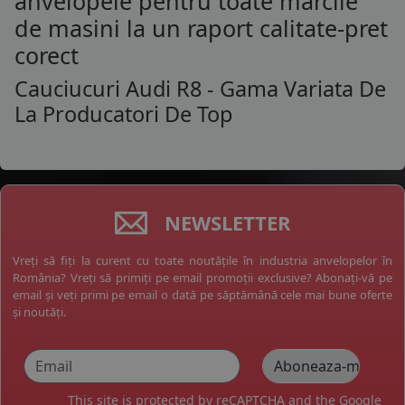
anvelopele pentru toate marcile
de masini la un raport calitate-pret
corect
Cauciucuri Audi R8 - Gama Variata De
La Producatori De Top
NEWSLETTER
Vreți să fiți la curent cu toate noutățile în industria anvelopelor în
România? Vreți să primiți pe email promoții exclusive? Abonați-vă pe
email și veți primi pe email o dată pe săptămână cele mai bune oferte
și noutăți.
This site is protected by reCAPTCHA and the Google