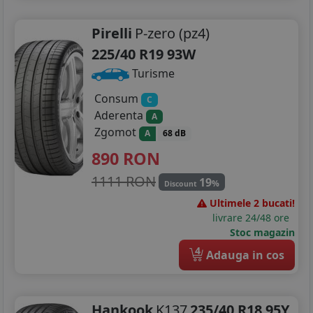
Pirelli
P-zero (pz4)
225/40 R19 93W
Turisme
Consum
C
Aderenta
A
Zgomot
A
68 dB
890
RON
1111 RON
19
%
Discount
Ultimele 2 bucati!
livrare 24/48 ore
Stoc magazin
4
Adauga in cos
Hankook
K137
235/40 R18 95Y