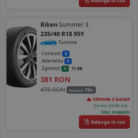
Adauga in cos
Riken
Summer 3
235/40 R18 95Y
Turisme
Consum
B
Aderenta
B
Zgomot
A
71 dB
381
RON
475 RON
19
%
Discount
Ultimele 2 bucati!
livrare 24/48 ore
Stoc magazin
4
Adauga in cos