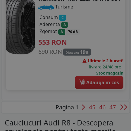
Turisme
Consum
C
Aderenta
A
Zgomot
A
70 dB
553
RON
690 RON
19
%
Discount
Ultimele 2 bucati!
livrare 24/48 ore
Stoc magazin
4
Adauga in cos
Pagina 1
45
46
47
Cauciucuri Audi R8 - Descopera