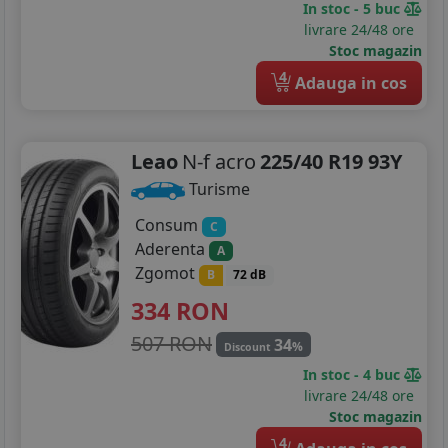
In stoc - 5 buc
livrare 24/48 ore
Stoc magazin
4
Adauga in cos
Leao
N-f acro
225/40 R19 93Y
Turisme
Consum
C
Aderenta
A
Zgomot
B
72 dB
334
RON
507 RON
34
%
Discount
In stoc - 4 buc
livrare 24/48 ore
Stoc magazin
4