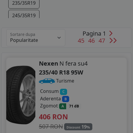
235/35R19
245/35R19
275/40R19
Pagina 1
Sortare dupa
45
46
47
295/30R19
295/35R19
Nexen
N fera su4
305/30R19
235/40 R18 95W
245/30R20
Turisme
295/30R20
Consum
C
Aderenta
B
305/30R20
Zgomot
A
71 dB
406
RON
507 RON
19
%
Discount