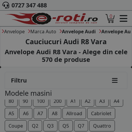
0727 347 488
0
ACASA
DESPRE NOI
Anvelope
Marca Auto
Anvelope Audi
Anvelope Au
ANVELOPE
Cauciucuri Audi R8 Vara
AUTO
Anvelope Audi R8 Vara - Alege din cele
CAMION
570
de produse
MOTO
AGROINDUSTRIALE
CAUTARE DUPA
Filtru
DIMENSIUNI
PRODUCATORI ANVELOPE
Modele masini
MARCA AUTO
80
90
100
200
A1
A2
A3
A4
BLOG
B2B - COLABORARE COMPANII
A5
A6
A7
A8
Allroad
Cabriolet
CONT
Coupe
Q2
Q3
Q5
Q7
Quattro
CONTACT