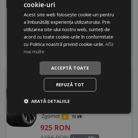
cookie-uri
665
RON
Acest site web folosește cookie-uri pentru
830 RON
19
%
Discount
a îmbunătăți experiența utilizatorului. Prin
Ultimele 2 bucati!
utilizarea site-ului nostru web, sunteți de
livrare 24/48 ore
acord cu toate cookie-urile în conformitate
Stoc magazin
cu Politica noastră privind cookie-urile.
Află
4
Adauga in cos
mai multe
ACCEPTĂ TOATE
Continental
Sc-6
245/35 R19 93Y
REFUZĂ TOT
Turisme
Consum
ARATĂ DETALIILE
D
Aderenta
A
Zgomot
B
72 dB
925
RON
1156 RON
19