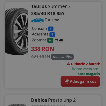
Taurus
Summer 3
235/40 R18 95Y
Turisme
Consum
B
Aderenta
B
Zgomot
A
71 dB
338
RON
421 RON
19
%
Discount
Ultimele 2 bucati!
livrare 24/48 ore
Stoc magazin
4
Adauga in cos
Debica
Presto uhp 2