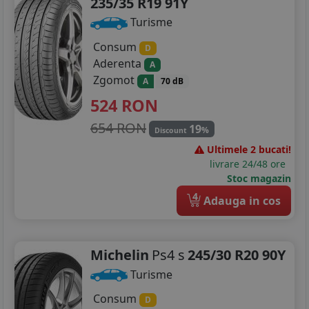
235/35 R19 91Y
Turisme
Consum
D
Aderenta
A
Zgomot
A
70 dB
524
RON
654 RON
19
%
Discount
Ultimele 2 bucati!
livrare 24/48 ore
Stoc magazin
4
Adauga in cos
Michelin
Ps4 s
245/30 R20 90Y
Turisme
Consum
D