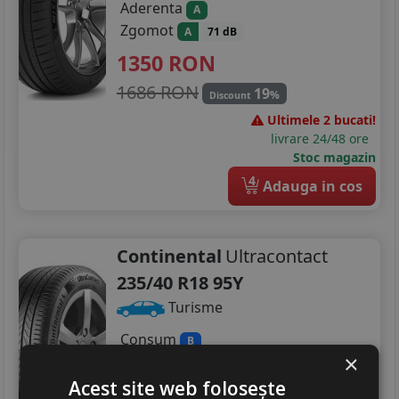
Aderenta
A
Zgomot
A
71 dB
1350
RON
1686 RON
19
%
Discount
Ultimele 2 bucati!
livrare 24/48 ore
Stoc magazin
4
Adauga in cos
Continental
Ultracontact
235/40 R18 95Y
Turisme
Consum
B
×
Aderenta
A
Zgomot
Acest site web folosește
A
70 dB