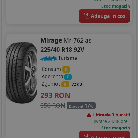
Stoc magazin
4
Adauga in cos
Mirage
Mr-762 as
225/40 R18 92V
Turisme
Consum
D
Aderenta
C
Zgomot
B
72 dB
293
RON
356 RON
17
%
Discount
Ultimele 3 bucati!
livrare 24/48 ore
Stoc magazin
4
Adauga in cos