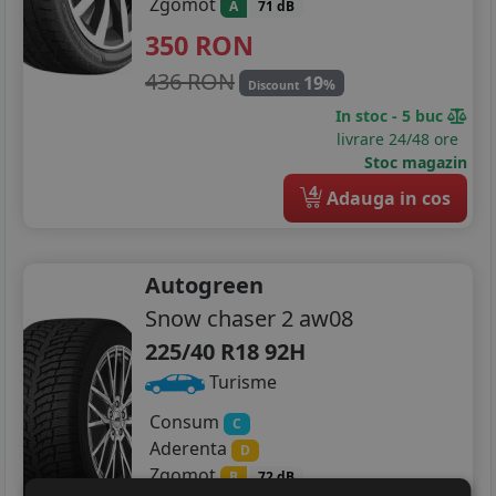
Zgomot
A
71 dB
350
RON
436 RON
19
%
Discount
In stoc - 5 buc
livrare 24/48 ore
Stoc magazin
4
Adauga in cos
Autogreen
Snow chaser 2 aw08
225/40 R18 92H
Turisme
Consum
C
Aderenta
D
Zgomot
B
72 dB