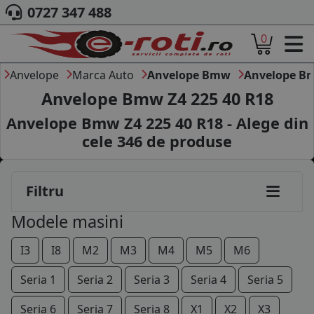
0727 347 488
0
ACASA
DESPRE NOI
Anvelope
Marca Auto
Anvelope Bmw
Anvelope B
ANVELOPE
Anvelope Bmw Z4 225 40 R18
AUTO
Anvelope Bmw Z4 225 40 R18 - Alege din
CAMION
cele
346
de produse
MOTO
AGROINDUSTRIALE
CAUTARE DUPA
Filtru
DIMENSIUNI
PRODUCATORI ANVELOPE
Modele masini
MARCA AUTO
BLOG
I3
I8
M2
M3
M4
M5
M6
B2B - COLABORARE COMPANII
Seria 1
Seria 2
Seria 3
Seria 4
Seria 5
CONT
Seria 6
Seria 7
Seria 8
X1
X2
X3
CONTACT