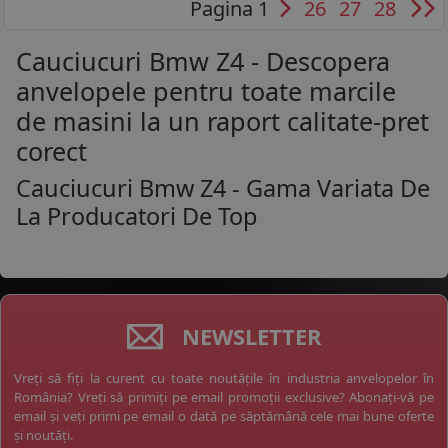
Pagina 1
26
27
28
Cauciucuri Bmw Z4 - Descopera
anvelopele pentru toate marcile
de masini la un raport calitate-pret
corect
Cauciucuri Bmw Z4 - Gama Variata De
La Producatori De Top
NEWSLETTER
Vreți să fiți la curent cu toate noutățile în industria anvelopelor în
România? Vreți să primiți pe email promoții exclusive? Abonați-vă pe
email și veți primi pe email o dată pe săptămână cele mai bune oferte
și noutăți.