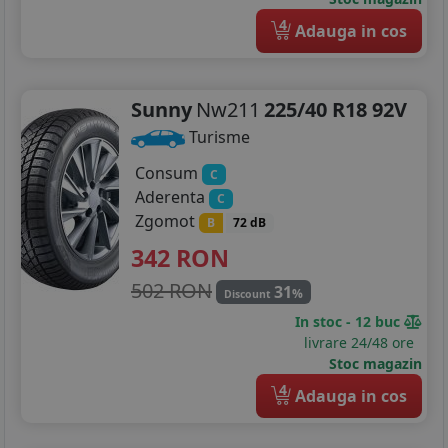
4
Adauga in cos
Sunny
Nw211
225/40 R18 92V
Turisme
Consum
C
Aderenta
C
Zgomot
B
72 dB
342
RON
502 RON
31
%
Discount
In stoc - 12 buc
livrare 24/48 ore
Stoc magazin
4
Adauga in cos