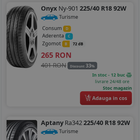
Onyx
Ny-901
225/40 R18 92W
Turisme
Consum
D
Aderenta
C
Zgomot
B
72 dB
265
RON
401 RON
33
%
Discount
In stoc - 12 buc
livrare 24/48 ore
Stoc magazin
4
Adauga in cos
Aptany
Ra342
225/40 R18 92W
Turisme