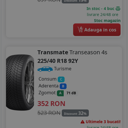
%
Discount
In stoc - 4 buc
livrare 24/48 ore
Stoc magazin
4
Adauga in cos
Transmate
Transeason 4s
225/40 R18 92Y
Turisme
Consum
C
Aderenta
B
Zgomot
A
71 dB
352
RON
523 RON
32
%
Discount
Ultimele 3 bucati!
livrare 24/48 ore