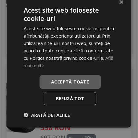
×
305
RON
Acest site web folosește
402 RON
24
%
cookie-uri
Discount
In stoc - 4 buc
Acest site web folosește cookie-uri pentru
livrare 24/48 ore
a îmbunătăți experiența utilizatorului. Prin
Stoc magazin
utilizarea site-ului nostru web, sunteți de
4
Adauga in cos
acord cu toate cookie-urile în conformitate
cu Politica noastră privind cookie-urile.
Află
mai multe
Bridgestone
T005
225/40 R18 92Y
ACCEPTĂ TOATE
Turisme
REFUZĂ TOT
Consum
A
Aderenta
B
ARATĂ DETALIILE
Zgomot
A
70 dB
558
RON
697 RON
19