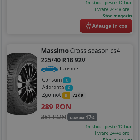
In stoc - peste 12 buc
livrare 24/48 ore
Stoc magazin
4
Adauga in cos
Massimo
Cross season cs4
225/40 R18 92V
Turisme
Consum
C
Aderenta
C
Zgomot
B
72 dB
289
RON
351 RON
17
%
Discount
In stoc - peste 12 buc
livrare 24/48 ore
Stoc magazin