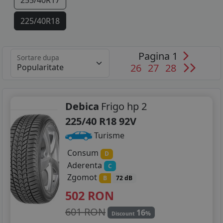
255/40R17
225/40R18
225/45R18
Pagina 1
Sortare dupa
255/35R18
26
27
28
255/40R18
225/35R19
Debica
Frigo hp 2
225/40 R18 92V
255/30R19
Turisme
Consum
D
Aderenta
C
Zgomot
B
72 dB
502
RON
601 RON
16
%
Discount