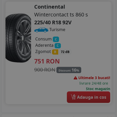
Continental
Wintercontact ts 860 s
225/40 R18 92V
Turisme
Consum
C
Aderenta
C
Zgomot
B
72 dB
751
RON
900 RON
16
%
Discount
Ultimele 3 bucati!
livrare 24/48 ore
Stoc magazin
4
Adauga in cos