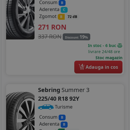
Consum
B
Aderenta
C
Zgomot
B
72 dB
271
RON
337 RON
19
%
Discount
In stoc - 6 buc
livrare 24/48 ore
Stoc magazin
4
Adauga in cos
Sebring
Summer 3
225/40 R18 92Y
Turisme
Consum
B
Aderenta
B