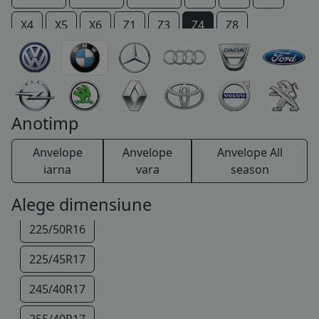
COS (
0 PRODUSE
)
X4
X5
X6
Z1
Z3
Z4
Z8
Anotimp
Anvelope
Anvelope
Anvelope All
iarna
vara
season
205/55R16
Alege dimensiune
225/50R16
225/45R17
245/40R17