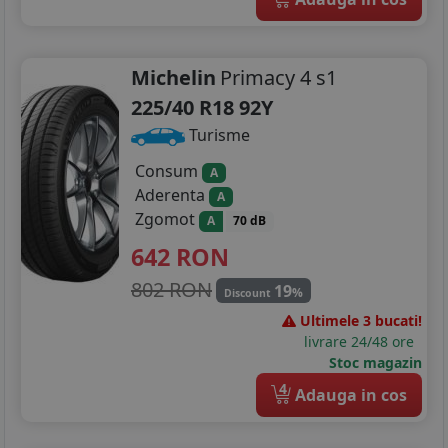
Michelin
Primacy 4 s1
225/40 R18 92Y
Turisme
Consum
A
Aderenta
A
Zgomot
A
70 dB
642
RON
802 RON
19
%
Discount
Ultimele 3 bucati!
livrare 24/48 ore
Stoc magazin
4
Adauga in cos