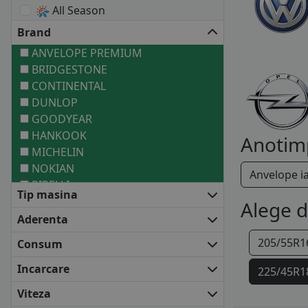
All Season
Brand
ANVELOPE PREMIUM
BRIDGESTONE
CONTINENTAL
DUNLOP
GOODYEAR
HANKOOK
Anotim
MICHELIN
NOKIAN
Anvelope i
PIRELLI
Tip masina
ANVELOPE MEDII
Alege 
BARUM
Aderenta
BF GOODRICH
205/55R1
Consum
COOPER
FALKEN
Incarcare
225/45R1
FIRESTONE
Viteza
FULDA