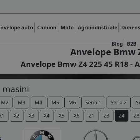
nvelope auto
Camion
Moto
Agroindustriale
Dimens
Blog
B2B
Anvelope Bmw Z
Anvelope Bmw Z4 225 45 R18 - A
 masini
M2
M3
M4
M5
M6
Seria 1
Seria 2
S
X1
X2
X3
X4
X5
X6
Z1
Z3
Z4
Z8