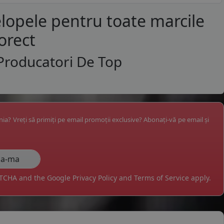
lopele pentru toate marcile
orect
Producatori De Top
ânia? Vreți să primiți pe email promoții exclusive? Abonați-vă pe email și
APTCHA and the Google
Privacy Policy
and
Terms of Service
apply.