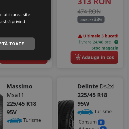
313
RON
417 RON
474 RON
26
%
Discount
 utilizarea site-
33
%
Discount
oastră privind
Ultimele 3 bucati!
Ultimele 3 bucati!
livrare 24/48 ore
livrare 24/48 ore
PTĂ TOATE
Stoc magazin
Stoc magazin
4
4
Adauga in cos
Adauga in cos
Massimo
Delinte
Ds2xl
Msa11
225/45 R18
225/45 R18
95W
95V
Turisme
Turisme
Consum
B
Aderenta