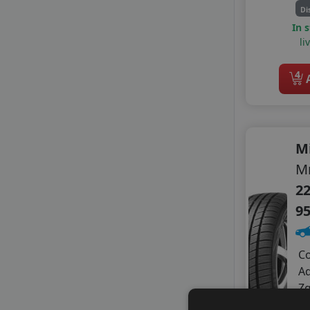
Di
GOODRIDE
In 
GRIPMAX
li
GT RADIAL
HIFLY
4
A
IMPERIAL
LANDSAIL
LASSA
LAUFENN
M
LEAO
LINGLONG
Mr
MASSIMO
22
MASTERSTEEL
9
MAXXIS
MAZZINI
MILESTONE
C
MIRAGE
A
NANKANG
Z
NOVEX
B