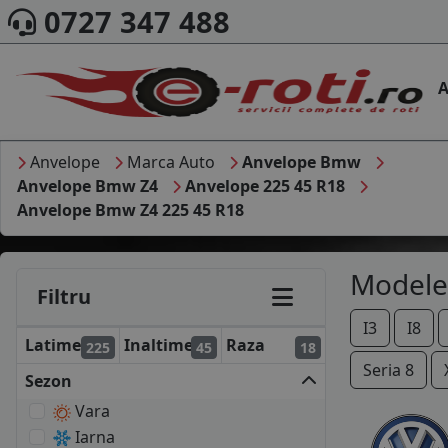
0727 347 488
A
Anvelope
Marca Auto
Anvelope Bmw
Anvelope Bmw Z4
Anvelope 225 45 R18
Anvelope Bmw Z4 225 45 R18
Modele
Filtru
I3
I8
Latime
Inaltime
Raza
225
45
18
Seria 8
Sezon
Vara
Iarna