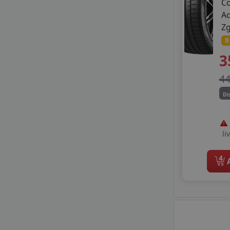
C
TRISTAR
A
TYFOON
Z
VIKING
B
WANLI
WESTLAKE
3
WINDFORCE
4
ZEETEX
Di
li
4
A