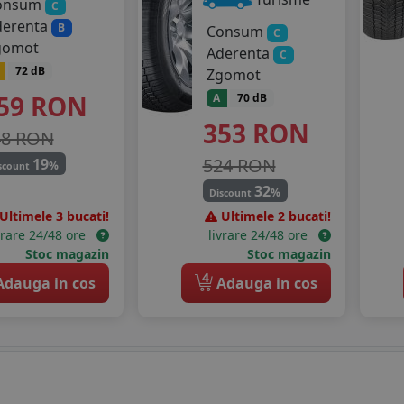
onsum
C
derenta
B
Consum
C
gomot
Aderenta
C
72 dB
Zgomot
59
RON
A
70 dB
353
RON
48 RON
524 RON
19
%
scount
32
%
Discount
Ultimele 3 bucati!
Ultimele 2 bucati!
vrare 24/48 ore
livrare 24/48 ore
Stoc magazin
Stoc magazin
4
dauga in cos
Adauga in cos