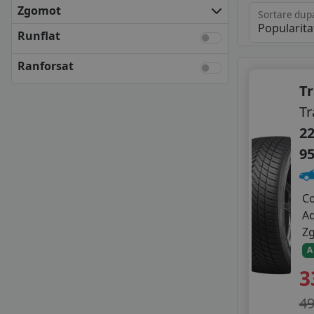
KLEBER
Zgomot
Sortare dup
KUMHO
Runflat
MATADOR
NEXEN
Ranforsat
SEMPERIT
T
UNIROYAL
VREDESTEIN
Tr
YOKOHAMA
22
ANVELOPE BUGET
9
APLUS
APTANY
AUSTONE
C
AUTOGREEN
A
CEAT
Z
CHENGSHAN
A
DELINTE
3
FORTUNE
GITI
4
GOLDLINE