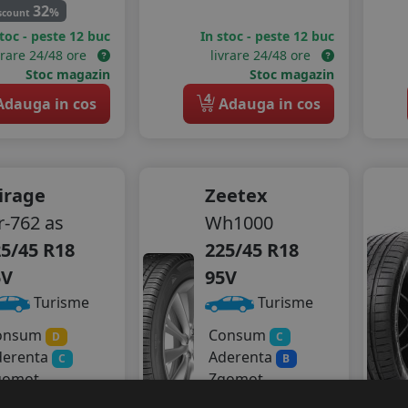
32
%
scount
stoc - peste 12 buc
In stoc - peste 12 buc
vrare 24/48 ore
livrare 24/48 ore
Stoc magazin
Stoc magazin
4
dauga in cos
Adauga in cos
irage
Zeetex
-762 as
Wh1000
5/45 R18
225/45 R18
5V
95V
Turisme
Turisme
onsum
Consum
D
C
derenta
Aderenta
C
B
gomot
Zgomot
72 dB
A
71 dB