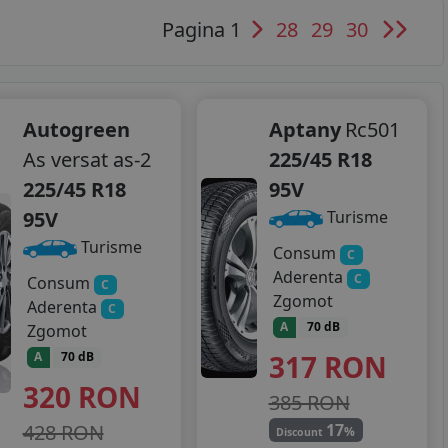
Pagina 1
28
29
30
Autogreen
Aptany
Rc501
As versat as-2
225/45 R18
225/45 R18
95V
95V
Turisme
Turisme
Consum
C
Aderenta
C
Consum
C
Zgomot
Aderenta
C
A
70 dB
Zgomot
317
RON
A
70 dB
320
RON
385 RON
428 RON
17
%
Discount