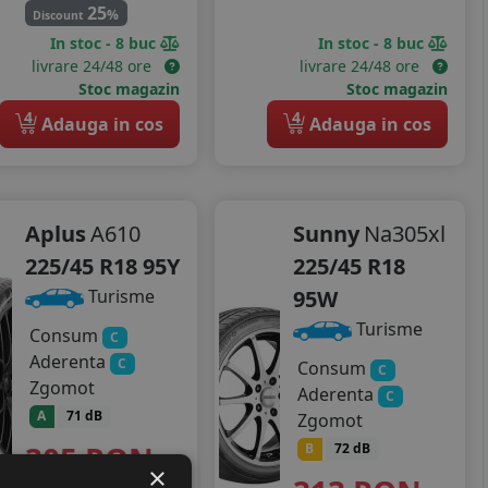
25
%
Discount
In stoc - 8 buc
In stoc - 8 buc
livrare 24/48 ore
livrare 24/48 ore
Stoc magazin
Stoc magazin
4
4
Adauga in cos
Adauga in cos
Aplus
A610
Sunny
Na305xl
225/45 R18 95Y
225/45 R18
95W
Turisme
Turisme
Consum
C
Aderenta
C
Consum
C
Zgomot
Aderenta
C
A
71 dB
Zgomot
305
RON
B
72 dB
×