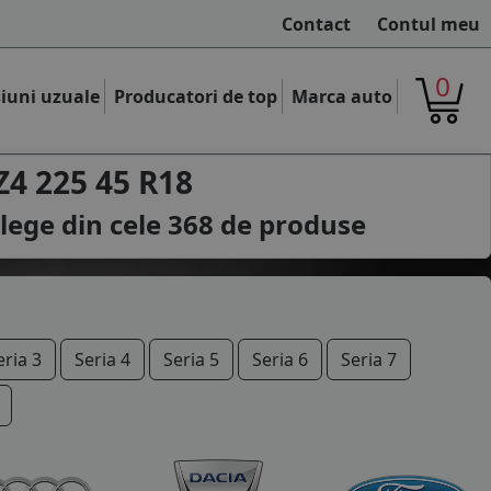
Contact
Contul meu
0
iuni uzuale
Producatori de top
Marca auto
4 225 45 R18
lege din cele
368
de produse
eria 3
Seria 4
Seria 5
Seria 6
Seria 7