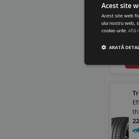
ONYX
Acest site w
3
PETLAS
Acest site web fol
PRINX
3
ului nostru web, s
RADAR
cookie-urile.
Află 
RIKEN
Di
ROADHOG
li
ROADX
ARATĂ DETAL
ROYAL BLACK
4
SAILUN
A
SEBRING
SONIX
STARMAXX
SUMITOMO
Tr
SUNNY
Ef
TAURUS
th
TIGAR
22
TRACMAX
TRANSMATE
TRIANGLE