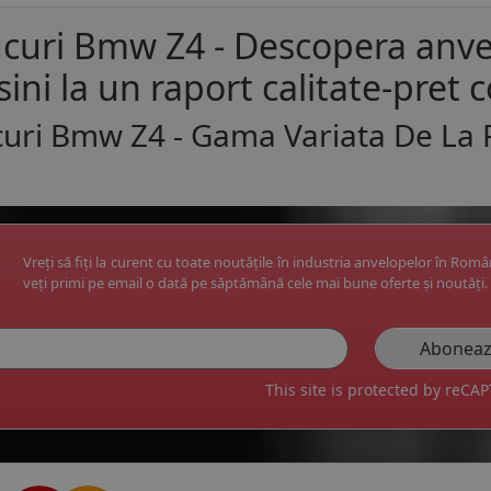
curi Bmw Z4 - Descopera anve
ini la un raport calitate-pret c
uri Bmw Z4 - Gama Variata De La 
Vreți să fiți la curent cu toate noutățile în industria anvelopelor în Rom
veți primi pe email o dată pe săptămână cele mai bune oferte și noutăți.
This site is protected by reC