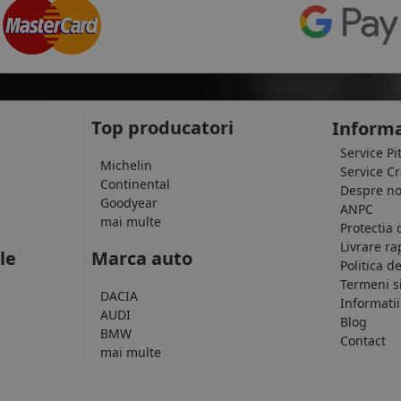
Top producatori
Informa
Service Pi
Michelin
Service C
Continental
Despre no
Goodyear
ANPC
mai multe
Protectia 
Livrare ra
le
Marca auto
Politica d
Termeni si
DACIA
Informatii
AUDI
Blog
BMW
Contact
mai multe