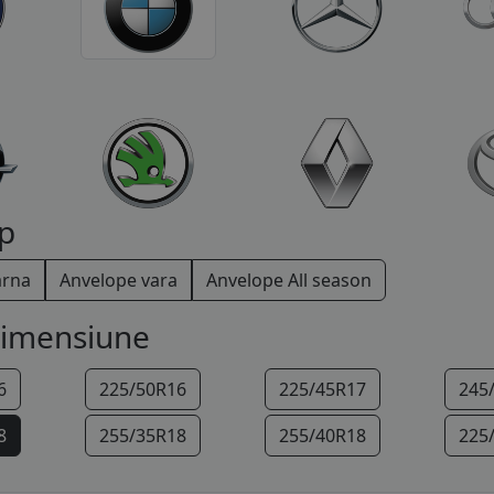
p
arna
Anvelope vara
Anvelope All season
dimensiune
6
225/50R16
225/45R17
245
8
255/35R18
255/40R18
225