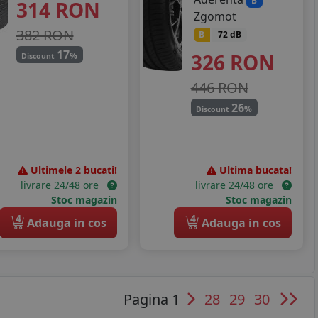
B
314
RON
Zgomot
382 RON
B
72 dB
17
326
RON
%
Discount
446 RON
26
%
Discount
Ultimele 2 bucati!
Ultima bucata!
livrare 24/48 ore
livrare 24/48 ore
Stoc magazin
Stoc magazin
4
4
Adauga in cos
Adauga in cos
Pagina 1
28
29
30