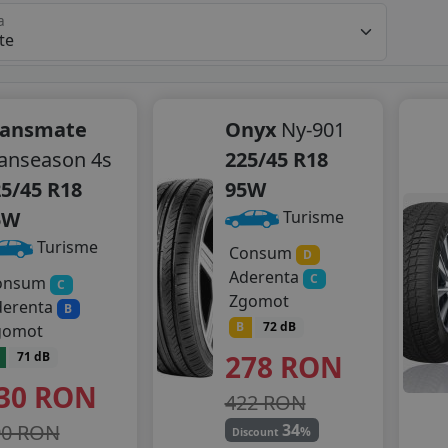
a
ransmate
Onyx
Ny-901
anseason 4s
225/45 R18
5/45 R18
95W
5W
Turisme
Turisme
Consum
D
Aderenta
C
onsum
C
Zgomot
derenta
B
B
72 dB
gomot
278
RON
71 dB
30
RON
422 RON
90 RON
34
%
Discount