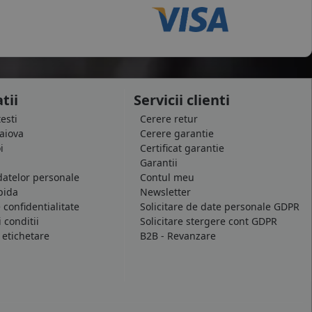
tii
Servicii clienti
testi
Cerere retur
raiova
Cerere garantie
i
Certificat garantie
Garantii
datelor personale
Contul meu
pida
Newsletter
e confidentialitate
Solicitare de date personale GDPR
 conditii
Solicitare stergere cont GDPR
 etichetare
B2B - Revanzare