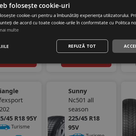
eb folosește cookie-uri
17
RON
394
RON
osește cookie-uri pentru a îmbunătăți experiența utilizatorului. Prin
85 RON
519 RON
unteți de acord cu toate cookie-urile în conformitate cu Politica n
17
24
mai multe
%
%
scount
Discount
In stoc - 8 buc
In stoc - 4 buc
vrare 24/48 ore
livrare 24/48 ore
IILE
REFUZĂ TOT
ACCE
Stoc magazin
Stoc magazin
4
dauga in cos
Adauga in cos
iangle
Sunny
fexsport
Nc501 all
202
season
5/45 R18 95Y
225/45 R18
95V
Turisme
Turisme