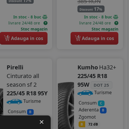
385 RON
17
%
Discount
17
%
Discount
In stoc - 8 buc
In stoc - 8 buc
livrare 24/48 ore
livrare 24/48 ore
Stoc magazin
Stoc magazin
4
4
Adauga in cos
Adauga in cos
Pirelli
Kumho
Ha32+
Cinturato all
225/45 R18
season sf 2
95W
DOT 25
225/45 R18 95Y
Turisme
Turisme
Consum
C
Aderenta
B
Consum
B
Zgomot
Aderenta
B
×
B
72 dB
Zgomot