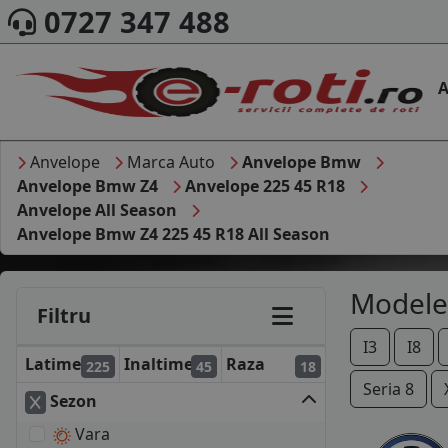
0727 347 488
A
Anvelope
Marca Auto
Anvelope Bmw
Anvelope Bmw Z4
Anvelope 225 45 R18
Anvelope All Season
Anvelope Bmw Z4 225 45 R18 All Season
Modele
Filtru
I3
I8
Latime
Inaltime
Raza
225
45
18
Seria 8
Sezon
Vara