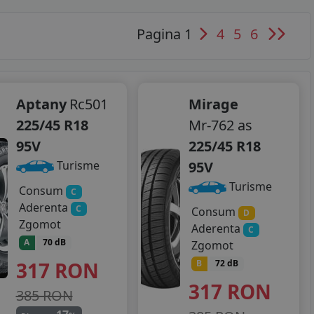
Pagina 1
4
5
6
Aptany
Rc501
Mirage
225/45 R18
Mr-762 as
95V
225/45 R18
95V
Turisme
Turisme
Consum
C
Aderenta
C
Consum
D
Zgomot
Aderenta
C
A
70 dB
Zgomot
317
RON
B
72 dB
317
RON
385 RON