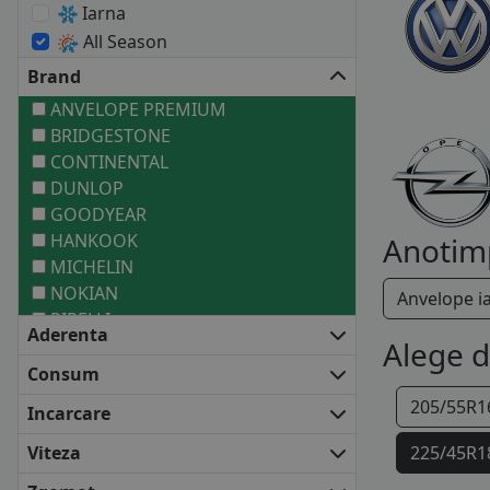
Iarna
All Season
Brand
ANVELOPE PREMIUM
BRIDGESTONE
CONTINENTAL
DUNLOP
GOODYEAR
HANKOOK
Anotim
MICHELIN
NOKIAN
Anvelope i
PIRELLI
Aderenta
ANVELOPE MEDII
Alege 
BARUM
Consum
BF GOODRICH
205/55R1
Incarcare
COOPER
FALKEN
Viteza
225/45R1
FIRESTONE