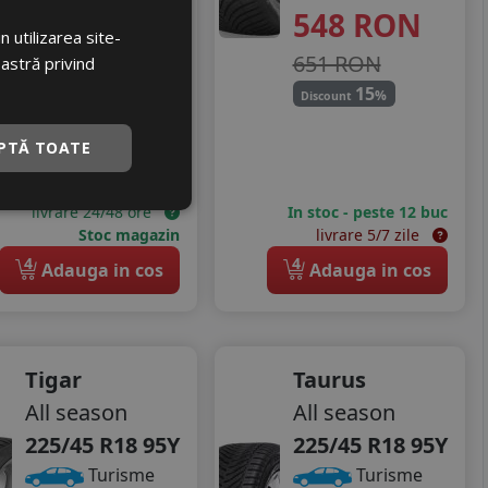
548
RON
A
70 dB
 utilizarea site-
907
RON
651 RON
oastră privind
1105 RON
15
%
Discount
17
%
Discount
PTĂ TOATE
Ultima bucata!
livrare 24/48 ore
In stoc - peste 12 buc
Stoc magazin
livrare 5/7 zile
4
4
Adauga in cos
Adauga in cos
Tigar
Taurus
All season
All season
225/45 R18 95Y
225/45 R18 95Y
Turisme
Turisme