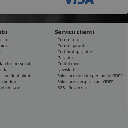
tii
Servicii clienti
testi
Cerere retur
raiova
Cerere garantie
i
Certificat garantie
Garantii
datelor personale
Contul meu
pida
Newsletter
e confidentialitate
Solicitare de date personale GDPR
 conditii
Solicitare stergere cont GDPR
 etichetare
B2B - Revanzare