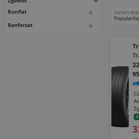
Zgomot
FULDA
KLEBER
Runflat
Sortare dup
KUMHO
Ranforsat
NEXEN
SEMPERIT
UNIROYAL
T
VREDESTEIN
Tr
YOKOHAMA
ANVELOPE BUGET
22
APLUS
9
APTANY
AUTOGREEN
DELINTE
C
FORTUNE
A
GITI
Z
GOLDLINE
A
GOODRIDE
3
GRIPMAX
GT RADIAL