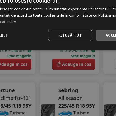
eb folosește cookie-uri
17
%
Discount
gomot
osește cookie-uri pentru a îmbunătăți experiența utilizatorului. Prin
70 dB
unteți de acord cu toate cookie-urile în conformitate cu Politica n
53
RON
mai multe
24 RON
IILE
REFUZĂ TOT
ACCE
32
%
scount
Ultimele 2 bucati!
Ultimele 2 bucati!
vrare 24/48 ore
livrare 24/48 ore
Stoc magazin
Stoc magazin
4
dauga in cos
Adauga in cos
ortune
Sebring
tclime fsr-401
All season
5/45 R18 95Y
225/45 R18 95Y
Turisme
Turisme