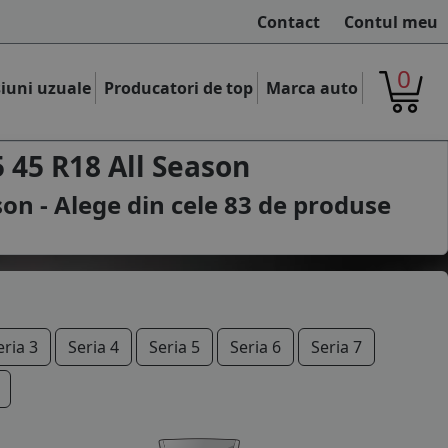
Contact
Contul meu
0
iuni uzuale
Producatori de top
Marca auto
45 R18 All Season
on - Alege din cele
83
de produse
eria 3
Seria 4
Seria 5
Seria 6
Seria 7