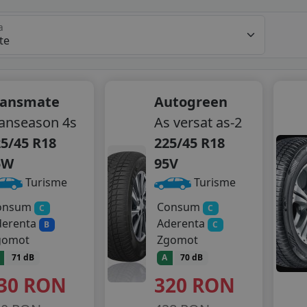
a
ransmate
Autogreen
anseason 4s
As versat as-2
5/45 R18
225/45 R18
5W
95V
Turisme
Turisme
onsum
Consum
C
C
derenta
Aderenta
B
C
gomot
Zgomot
71 dB
A
70 dB
30
RON
320
RON