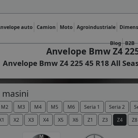
nvelope auto
Camion
Moto
Agroindustriale
Dimens
Blog
B2B
Anvelope Bmw Z4 225 
Anvelope Bmw Z4 225 45 R18 All Seas
 masini
M2
M3
M4
M5
M6
Seria 1
Seria 2
S
X1
X2
X3
X4
X5
X6
Z1
Z3
Z4
Z8