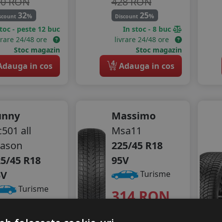
90 RON
428 RON
32
25
%
%
scount
Discount
stoc - peste 12 buc
In stoc - 8 buc
vrare 24/48 ore
livrare 24/48 ore
Stoc magazin
Stoc magazin
4
dauga in cos
Adauga in cos
unny
Massimo
501 all
Msa11
eason
225/45 R18
5/45 R18
95V
5V
Turisme
Turisme
314
RON
onsum
C
382 RON
derenta
C