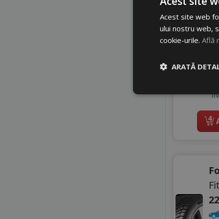
Acest site w
WESTLAKE
Z
WINDFORCE
Acest site web fol
A
ului nostru web, s
3
cookie-urile.
Află 
5
ARATĂ DETAL
Di
li
4
A
F
Fi
22