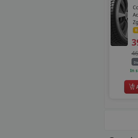
C
A
Z
B
3
4
Di
In 
4
A