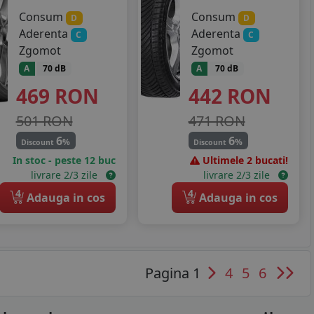
Consum
Consum
D
D
Aderenta
Aderenta
C
C
Zgomot
Zgomot
A
70 dB
A
70 dB
469
RON
442
RON
501 RON
471 RON
6
6
%
%
Discount
Discount
In stoc - peste 12 buc
Ultimele 2 bucati!
livrare 2/3 zile
livrare 2/3 zile
4
4
Adauga in cos
Adauga in cos
Pagina 1
4
5
6