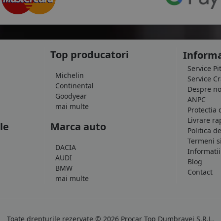
Top producatori
Informa
Service Pi
Michelin
Service C
Continental
Despre no
Goodyear
ANPC
mai multe
Protectia 
Livrare ra
le
Marca auto
Politica d
Termeni si
DACIA
Informatii
AUDI
Blog
BMW
Contact
mai multe
Toate drepturile rezervate © 2026 Procar Top Dumbravei S.R.L.