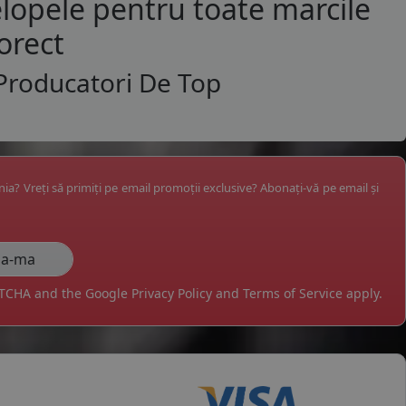
lopele pentru toate marcile
orect
Producatori De Top
ânia? Vreți să primiți pe email promoții exclusive? Abonați-vă pe email și
APTCHA and the Google
Privacy Policy
and
Terms of Service
apply.