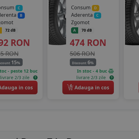
onsum
Consum
C
D
derenta
Aderenta
B
C
gomot
Zgomot
72 dB
A
70 dB
92
RON
474
RON
65 RON
506 RON
15
6
%
%
scount
Discount
stoc - peste 12 buc
In stoc - 4 buc
livrare 2/3 zile
livrare 2/3 zile
4
dauga in cos
Adauga in cos