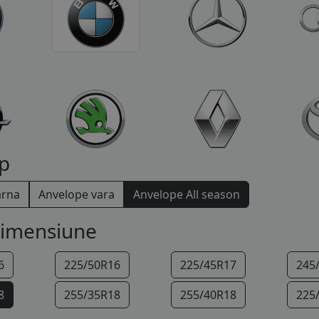
p
arna
Anvelope vara
Anvelope All season
dimensiune
6
225/50R16
225/45R17
245
8
255/35R18
255/40R18
225