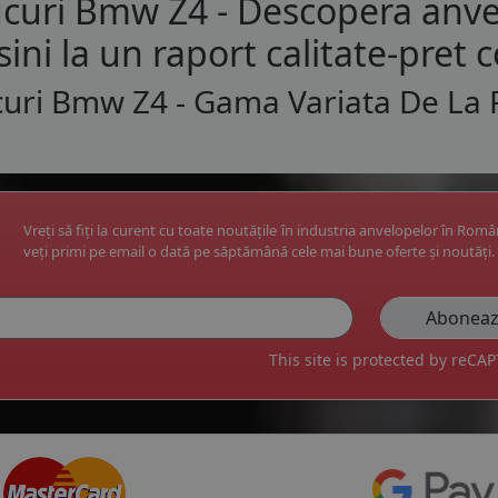
curi Bmw Z4 - Descopera anve
ini la un raport calitate-pret c
uri Bmw Z4 - Gama Variata De La 
Vreți să fiți la curent cu toate noutățile în industria anvelopelor în Rom
veți primi pe email o dată pe săptămână cele mai bune oferte și noutăți.
This site is protected by reC