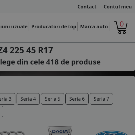
Contact
Contul meu
0
iuni uzuale
Producatori de top
Marca auto
4 225 45 R17
lege din cele
418
de produse
eria 3
Seria 4
Seria 5
Seria 6
Seria 7