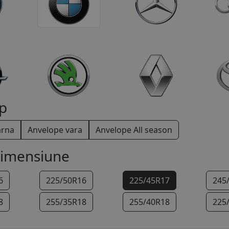
p
arna
Anvelope vara
Anvelope All season
dimensiune
6
225/50R16
225/45R17
245
8
255/35R18
255/40R18
225