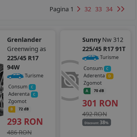
Pagina 1
32
33
34
Grenlander
Sunny
Nw 312
Greenwing as
225/45 R17 91T
225/45 R17
Turisme
94W
Consum
C
Aderenta
Turisme
D
Zgomot
Consum
C
A
70 dB
Aderenta
C
301
RON
Zgomot
B
72 dB
492 RON
293
RON
38
%
Discount
486 RON