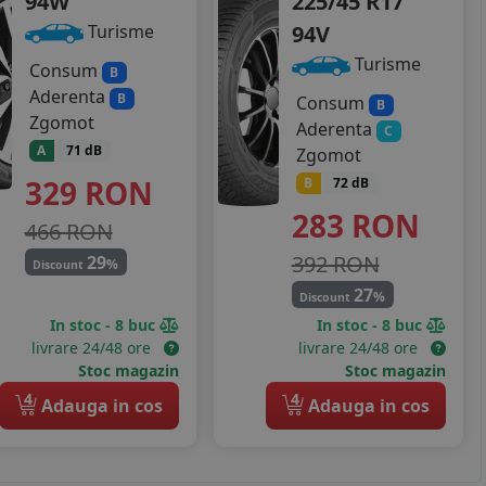
94W
225/45 R17
94V
Turisme
Turisme
Consum
B
Aderenta
B
Consum
B
Zgomot
Aderenta
C
A
71 dB
Zgomot
329
RON
B
72 dB
283
RON
466 RON
392 RON
29
%
Discount
27
%
Discount
In stoc - 8 buc
In stoc - 8 buc
livrare 24/48 ore
livrare 24/48 ore
Stoc magazin
Stoc magazin
4
4
Adauga in cos
Adauga in cos