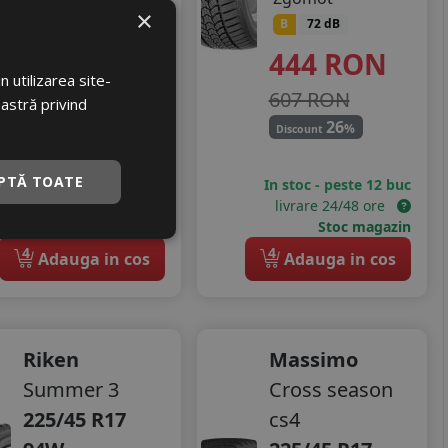
Aderenta
B
×
B
72 dB
Zgomot
444
RON
B
72 dB
 utilizarea site-
551
RON
607 RON
oastră privind
753 RON
26
%
Discount
26
%
Discount
PTĂ TOATE
In stoc - peste 12 buc
In stoc - peste 12 buc
livrare 24/48 ore
livrare 24/48 ore
Stoc magazin
Stoc magazin
4
4
Adauga in cos
Adauga in cos
Riken
Massimo
Summer 3
Cross season
225/45 R17
cs4