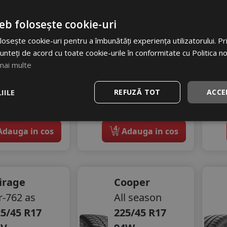
A
70 dB
eb folosește cookie-uri
311
RON
osește cookie-uri pentru a îmbunătăți experiența utilizatorului. Prin
515 RON
unteți de acord cu toate cookie-urile în conformitate cu Politica n
39
mai multe
%
Discount
IILE
REFUZĂ TOT
ACCE
stoc - peste 12 buc
In stoc - peste 12 buc
vrare 24/48 ore
livrare 24/48 ore
Stoc magazin
Stoc magazin
4
dauga in cos
Adauga in cos
irage
Cooper
-762 as
All season
5/45 R17
225/45 R17