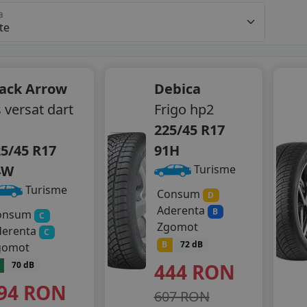
a
lack Arrow
Debica
 versat dart
Frigo hp2
225/45 R17
5/45 R17
91H
4W
Turisme
Turisme
Consum
D
Aderenta
B
onsum
C
Zgomot
derenta
C
B
72 dB
gomot
444
RON
70 dB
94
RON
607 RON