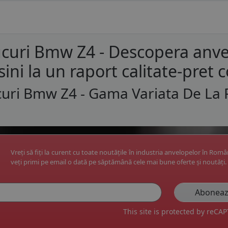
curi Bmw Z4 - Descopera anve
ini la un raport calitate-pret c
uri Bmw Z4 - Gama Variata De La 
Vreți să fiți la curent cu toate noutățile în industria anvelopelor în Rom
veți primi pe email o dată pe săptămână cele mai bune oferte și noutăți.
This site is protected by reC