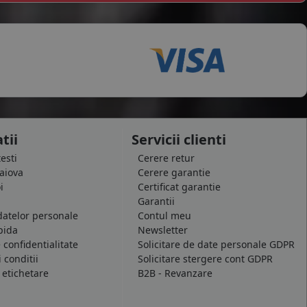
tii
Servicii clienti
testi
Cerere retur
raiova
Cerere garantie
i
Certificat garantie
Garantii
datelor personale
Contul meu
pida
Newsletter
e confidentialitate
Solicitare de date personale GDPR
 conditii
Solicitare stergere cont GDPR
 etichetare
B2B - Revanzare