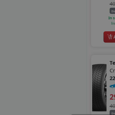
4
FIREMAX
FORTUNE
Di
GITI
In 
li
GOLDLINE
GOODRIDE
4
GRENLANDER
A
GT RADIAL
HIFLY
LANDSAIL
LANDSAIL SENTURY
Te
LASSA
Cr
LAUFENN
22
LEAO
LINGLONG
MASSIMO
2
MASTERSTEEL
MAXXIS
4
MAZZINI
Di