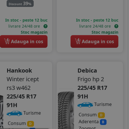
39
%
Discount
In stoc - peste 12 buc
In stoc - peste 12 buc
livrare 24/48 ore
livrare 24/48 ore
Stoc magazin
Stoc magazin
4
4
Adauga in cos
Adauga in cos
Hankook
Debica
Winter icept
Frigo hp 2
rs3 w462
225/45 R17
225/45 R17
91H
91H
Turisme
Turisme
Consum
D
Aderenta
B
Consum
D
Zgomot