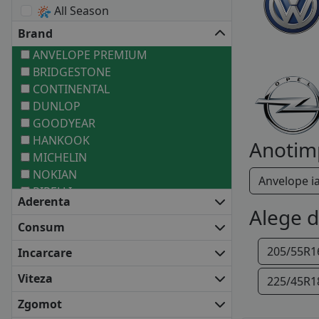
All Season
Brand
ANVELOPE PREMIUM
BRIDGESTONE
CONTINENTAL
DUNLOP
GOODYEAR
HANKOOK
Anotim
MICHELIN
NOKIAN
Anvelope i
PIRELLI
Aderenta
ANVELOPE MEDII
Alege 
BARUM
Consum
COOPER
205/55R1
Incarcare
DEBICA
FALKEN
Viteza
225/45R1
FIRESTONE
Zgomot
FULDA