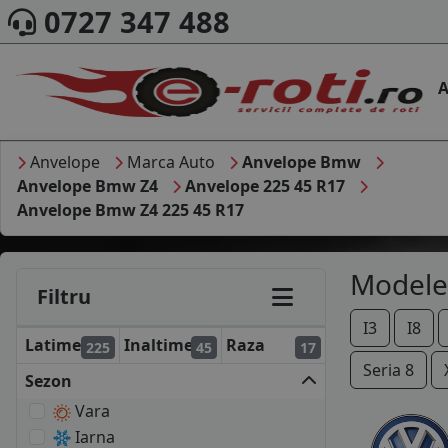
0727 347 488
A
Anvelope
Marca Auto
Anvelope Bmw
Anvelope Bmw Z4
Anvelope 225 45 R17
Anvelope Bmw Z4 225 45 R17
Modele
Filtru
I3
I8
Latime
Inaltime
Raza
225
45
17
Seria 8
Sezon
Vara
Iarna