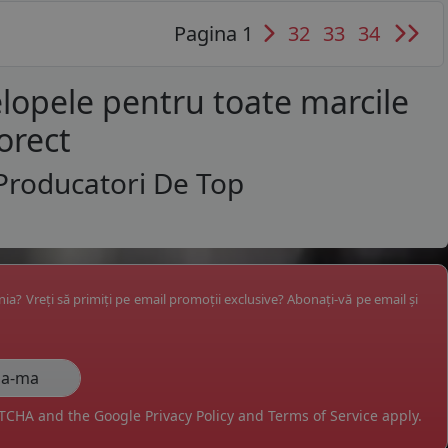
Pagina 1
32
33
34
lopele pentru toate marcile
orect
Producatori De Top
ânia? Vreți să primiți pe email promoții exclusive? Abonați-vă pe email și
APTCHA and the Google
Privacy Policy
and
Terms of Service
apply.