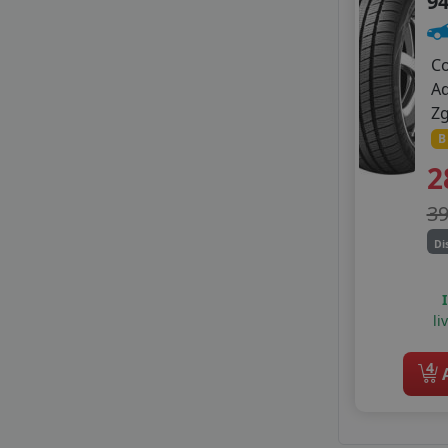
9
SUNNY
TAURUS
TERCELO
C
TIGAR
A
TRANSMATE
Z
TRISTAR
B
TYFOON
2
VIKING
WANLI
3
WESTLAKE
Di
WINDFORCE
ZEETEX
li
4
A