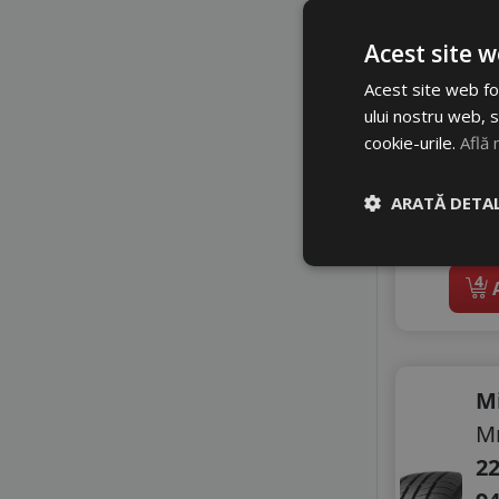
MILESTONE
MILEVER
Acest site w
MIRAGE
NANKANG
Acest site web fol
NORDEXX
ului nostru web, s
NOVEX
cookie-urile.
Află 
OPTIMO
PETLAS
ARATĂ DETAL
In 
PRINX
li
RADAR
RIKEN
4
A
ROADHOG
ROADX
ROYAL BLACK
SAILUN
M
SEBRING
Mr
SONIX
STARMAXX
22
SUMITOMO