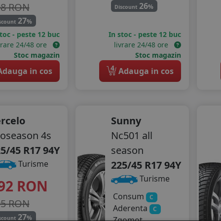
08 RON
26
%
Discount
27
%
scount
stoc - peste 12 buc
In stoc - peste 12 buc
vrare 24/48 ore
livrare 24/48 ore
Stoc magazin
Stoc magazin
4
dauga in cos
Adauga in cos
rcelo
Sunny
oseason 4s
Nc501 all
5/45 R17 94Y
season
225/45 R17 94Y
Turisme
Turisme
92
RON
Consum
C
05 RON
Aderenta
C
27
%
scount
Zgomot