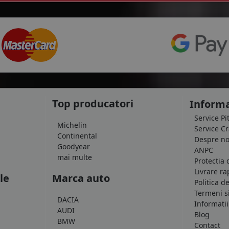
Top producatori
Informa
Service Pi
Michelin
Service C
Continental
Despre no
Goodyear
ANPC
mai multe
Protectia 
Livrare ra
le
Marca auto
Politica d
Termeni si
DACIA
Informatii
AUDI
Blog
BMW
Contact