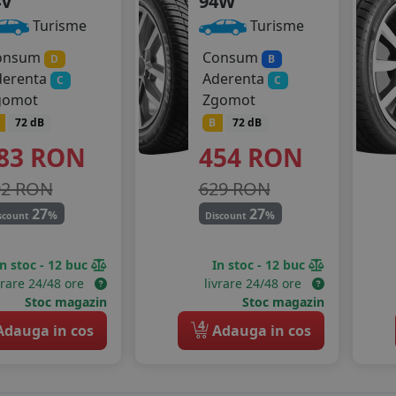
4V
94W
Turisme
Turisme
onsum
Consum
D
B
derenta
Aderenta
C
C
gomot
Zgomot
72 dB
B
72 dB
83
RON
454
RON
92 RON
629 RON
27
27
%
%
scount
Discount
In stoc - 12 buc
In stoc - 12 buc
vrare 24/48 ore
livrare 24/48 ore
Stoc magazin
Stoc magazin
4
dauga in cos
Adauga in cos