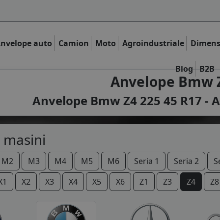
nvelope auto
Camion
Moto
Agroindustriale
Dimens
Blog
B2B
Anvelope Bmw Z
Anvelope Bmw Z4 225 45 R17 - A
 masini
M2
M3
M4
M5
M6
Seria 1
Seria 2
S
X1
X2
X3
X4
X5
X6
Z1
Z3
Z4
Z8