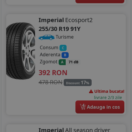
Imperial
Ecosport2
255/30 R19 91Y
Turisme
Consum
C
Aderenta
B
Zgomot
A
71 dB
392
RON
478 RON
17
%
Discount
Ultima bucata!
livrare 2/3 zile
4
Adauga in cos
Imperial
All season driver