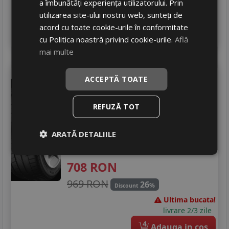
a îmbunătăți experiența utilizatorului. Prin
Ultimele 3 bucati!
utilizarea site-ului nostru web, sunteți de
livrare 2/3 zile
acord cu toate cookie-urile în conformitate
4
Adauga in cos
cu Politica noastră privind cookie-urile.
Află
mai multe
Petlas
Velox sport pt741
ACCEPTĂ TOATE
255/30 R19 91W
Turisme
REFUZĂ TOT
Consum
D
ARATĂ DETALIILE
Aderenta
B
Zgomot
B
72 dB
708
RON
969 RON
26
%
Discount
Ultima bucata!
livrare 2/3 zile
4
Adauga in cos