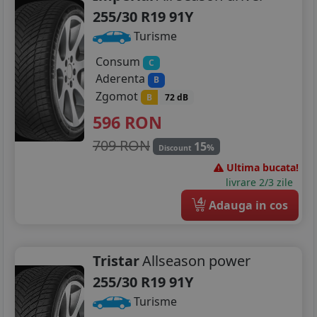
255/30 R19 91Y
Turisme
Consum
C
Aderenta
B
Zgomot
B
72 dB
596
RON
709 RON
15
%
Discount
Ultima bucata!
livrare 2/3 zile
4
Adauga in cos
Tristar
Allseason power
255/30 R19 91Y
Turisme