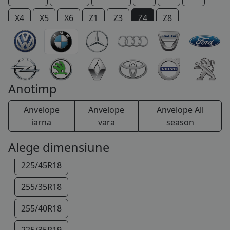
COS (
0 PRODUSE
)
X4
X5
X6
Z1
Z3
Z4
Z8
205/55R16
225/50R16
225/45R17
Anotimp
245/40R17
Anvelope
Anvelope
Anvelope All
255/40R17
iarna
vara
season
225/40R18
Alege dimensiune
225/45R18
255/35R18
255/40R18