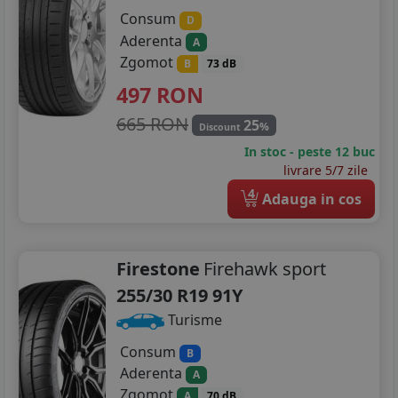
Consum
D
Aderenta
A
Zgomot
B
73 dB
497
RON
665 RON
25
%
Discount
In stoc - peste 12 buc
livrare 5/7 zile
4
Adauga in cos
Firestone
Firehawk sport
255/30 R19 91Y
Turisme
Consum
B
Aderenta
A
Zgomot
A
70 dB