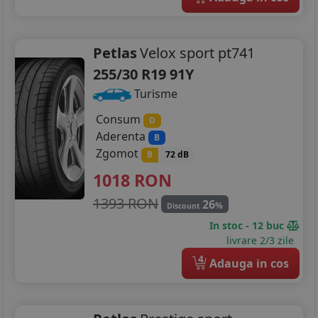
Petlas
Velox sport pt741
255/30 R19 91Y
Turisme
Consum
D
Aderenta
B
Zgomot
B
72 dB
1018
RON
1393 RON
26
%
Discount
In stoc - 12 buc
livrare 2/3 zile
4
Adauga in cos