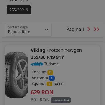
225/35R19
255/30R19
Sortare dupa
Pagina 1
Viking
Protech newgen
255/30 R19 91Y
Turisme
Consum
D
Aderenta
B
Zgomot
B
73 dB
629
RON
691 RON
8
%
Discount