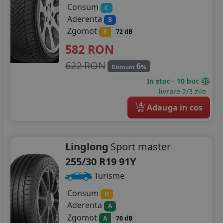
Consum
C
Aderenta
B
Zgomot
B
72 dB
582
RON
622 RON
6
%
Discount
In stoc - 10 buc
livrare 2/3 zile
4
Adauga in cos
Linglong
Sport master
255/30 R19 91Y
Turisme
Consum
D
Aderenta
A
Zgomot
A
70 dB