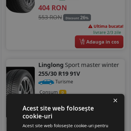
404
RON
553 RON
26
%
Discount
Ultima bucata!
livrare 2/3 zile
4
Adauga in cos
Linglong
Sport master winter
255/30 R19 91V
Turisme
Consum
D
×
Aderenta
A
Zgomot
Acest site web folosește
B
73 dB
cookie-uri
468
RON
Acest site web folosește cookie-uri pentru
616 RON
24
%
Discount