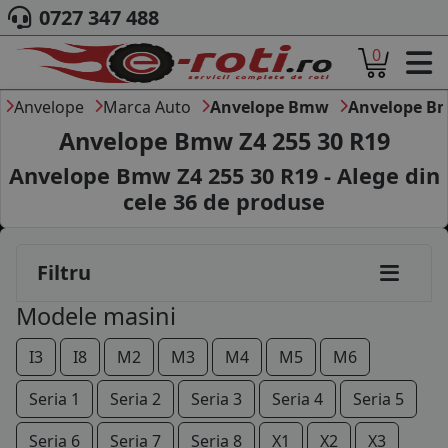
0727 347 488
0
ACASA
DESPRE NOI
Anvelope
Marca Auto
Anvelope Bmw
Anvelope B
ANVELOPE
Anvelope Bmw Z4 255 30 R19
AUTO
Anvelope Bmw Z4 255 30 R19 - Alege din
CAMION
cele
36
de produse
MOTO
AGROINDUSTRIALE
CAUTARE DUPA
Filtru
DIMENSIUNI
PRODUCATORI ANVELOPE
Modele masini
MARCA AUTO
BLOG
I3
I8
M2
M3
M4
M5
M6
B2B - COLABORARE COMPANII
Seria 1
Seria 2
Seria 3
Seria 4
Seria 5
CONT
Seria 6
Seria 7
Seria 8
X1
X2
X3
CONTACT