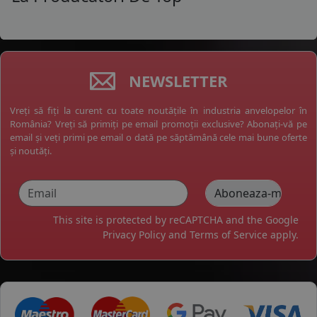
NEWSLETTER
Vreți să fiți la curent cu toate noutățile în industria anvelopelor în
România? Vreți să primiți pe email promoții exclusive? Abonați-vă pe
email și veți primi pe email o dată pe săptămână cele mai bune oferte
și noutăți.
This site is protected by reCAPTCHA and the Google
Privacy Policy
and
Terms of Service
apply.