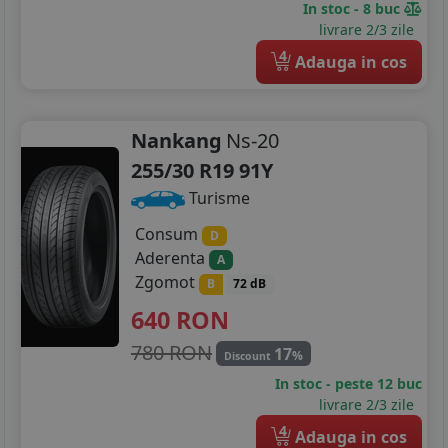
In stoc - 8 buc
livrare 2/3 zile
4
Adauga in cos
Nankang
Ns-20
255/30 R19 91Y
Turisme
Consum
D
Aderenta
A
Zgomot
B
72 dB
640
RON
780 RON
17
%
Discount
In stoc - peste 12 buc
livrare 2/3 zile
4
Adauga in cos