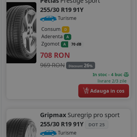
Petlas
Prestige sport
255/30 R19 91Y
Turisme
Consum
D
Aderenta
A
Zgomot
A
70 dB
708
RON
969 RON
26
%
Discount
In stoc - 4 buc
livrare 2/3 zile
4
Adauga in cos
Gripmax
Suregrip pro sport
255/30 R19 91Y
DOT 25
Turisme