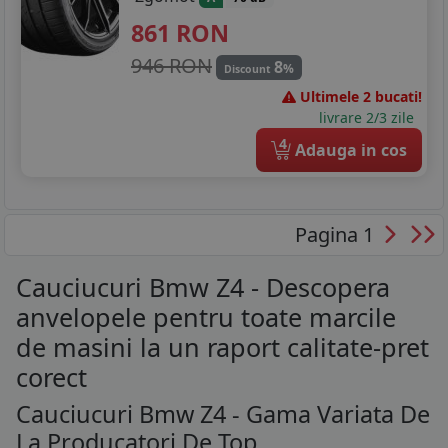
861
RON
946 RON
8
%
Discount
Ultimele 2 bucati!
livrare 2/3 zile
4
Adauga in cos
Pagina 1
Cauciucuri Bmw Z4 - Descopera
anvelopele pentru toate marcile
de masini la un raport calitate-pret
corect
Cauciucuri Bmw Z4 - Gama Variata De
La Producatori De Top