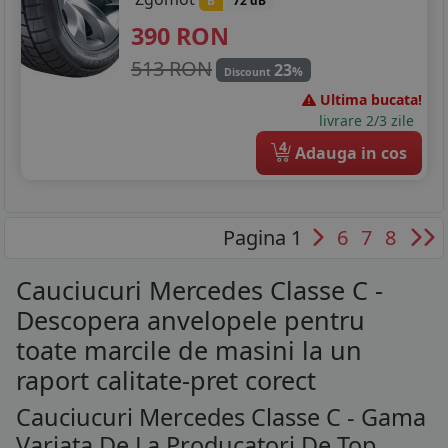
B
72 dB
390
RON
513 RON
23
%
Discount
Ultima bucata!
livrare 2/3 zile
4
Adauga in cos
Pagina 1
6
7
8
Cauciucuri Mercedes Classe C -
Descopera anvelopele pentru
toate marcile de masini la un
raport calitate-pret corect
Cauciucuri Mercedes Classe C - Gama
Variata De La Producatori De Top