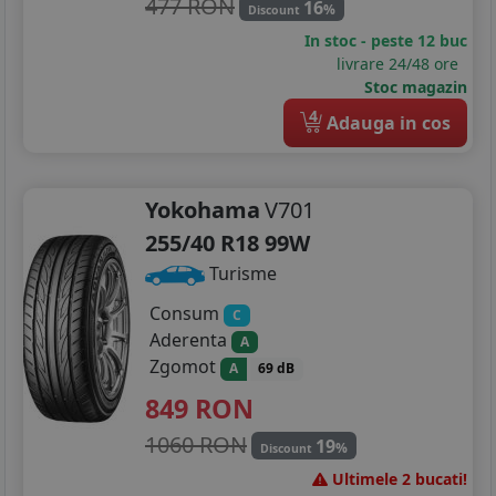
285/30R19
477 RON
16
%
Discount
In stoc - peste 12 buc
285/30R20
livrare 24/48 ore
Stoc magazin
4
Adauga in cos
Yokohama
V701
255/40 R18 99W
Turisme
Consum
C
Aderenta
A
Zgomot
A
69 dB
849
RON
1060 RON
19
%
Discount
Ultimele 2 bucati!