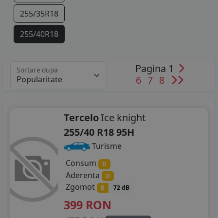
255/35R18
255/40R18
265/40R18
Pagina 1
Sortare dupa
285/35R18
6
7
8
225/40R19
235/35R19
Tercelo
Ice knight
255/40 R18 95H
245/35R19
Turisme
255/30R19
Consum
D
Aderenta
D
255/35R19
Zgomot
B
72 dB
265/35R19
399
RON