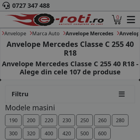
0727 347 488
0
ACASA
185/65R15
DESPRE NOI
Anvelope
Marca Auto
Anvelope Mercedes
Anvelop
195/65R15
ANVELOPE
Anvelope Mercedes Classe C 255 40
AUTO
R18
205/60R15
CAMION
Anvelope Mercedes Classe C 255 40 R18 -
MOTO
195/60R16
AGROINDUSTRIALE
Alege din cele
107
de produse
CAUTARE DUPA
195/65R16
DIMENSIUNI
205/55R16
PRODUCATORI ANVELOPE
Filtru
MARCA AUTO
205/60R16
Modele masini
BLOG
225/50R16
B2B - COLABORARE COMPANII
190
200
220
230
250
260
280
CONT
225/55R16
300
320
400
420
500
600
CONTACT