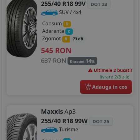
255/40 R18 99V
DOT 23
SUV / 4x4
Consum
D
Aderenta
C
Zgomot
B
73 dB
545
RON
637 RON
14
%
Discount
Ultimele 2 bucati!
livrare 2/3 zile
4
Adauga in cos
Maxxis
Ap3
255/40 R18 99W
DOT 25
Turisme