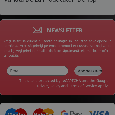
NEWSLETTER
Vreți să fiți la curent cu toate noutățile în industria anvelopelor în
România? Vreți să primiți pe email promoții exclusive? Abonați-vă pe
email și veți primi pe email o dată pe săptămână cele mai bune oferte
și noutăți.
This site is protected by reCAPTCHA and the Google
Privacy Policy
and
Terms of Service
apply.