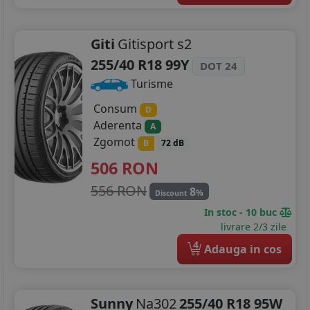
Giti
Gitisport s2
255/40 R18 99Y
DOT 24
Turisme
Consum
D
Aderenta
A
Zgomot
B
72 dB
506
RON
556 RON
8
%
Discount
In stoc - 10 buc
livrare 2/3 zile
4
Adauga in cos
Sunny
Na302
255/40 R18 95W