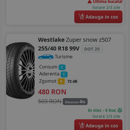
Ultima bucata!
livrare 2/3 zile
4
Adauga in cos
Westlake
Zuper snow z507
255/40 R18 99V
DOT 25
Turisme
Consum
C
Aderenta
C
Zgomot
B
72 dB
480
RON
503 RON
4
%
Discount
In stoc - 6 buc
livrare 2/3 zile
4
Adauga in cos