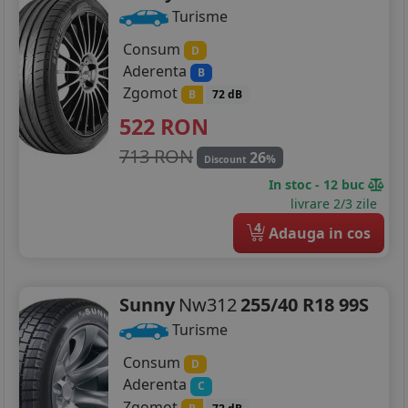
Turisme
Consum
D
Aderenta
B
Zgomot
B
72 dB
522
RON
713 RON
26
%
Discount
In stoc - 12 buc
livrare 2/3 zile
4
Adauga in cos
Sunny
Nw312
255/40 R18 99S
Turisme
Consum
D
Aderenta
C
Zgomot