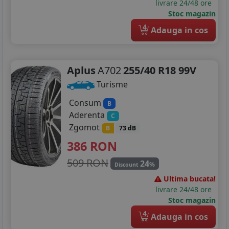
livrare 24/48 ore
Stoc magazin
4
Adauga in cos
Aplus
A702
255/40 R18 99V
Turisme
Consum
B
Aderenta
C
Zgomot
B
73 dB
386
RON
509 RON
24
%
Discount
Ultima bucata!
livrare 24/48 ore
Stoc magazin
4
Adauga in cos