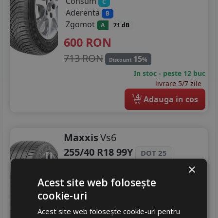
Consum
C
Aderenta
B
Zgomot
A
71 dB
600
RON
713 RON
15
%
Discount
In stoc - peste 12 buc
livrare 5/7 zile
4
Adauga in cos
Maxxis
Vs6
255/40 R18 99Y
DOT 25
Turisme
×
Acest site web folosește
Consum
C
cookie-uri
Aderenta
A
Zgomot
B
72 dB
Acest site web folosește cookie-uri pentru