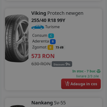
Viking
Protech newgen
255/40 R18 99Y
Turisme
Consum
C
Aderenta
B
Zgomot
B
73 dB
573
RON
630 RON
9
%
Discount
In stoc - 7 buc
livrare 2/3 zile
4
Adauga in cos
Nankang
Sv-55