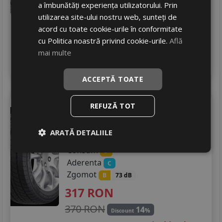
602
RON
a îmbunătăți experiența utilizatorului. Prin
utilizarea site-ului nostru web, sunteți de
733 RON
17
%
Discount
acord cu toate cookie-urile în conformitate
Ultima bucata!
cu Politica noastră privind cookie-urile.
Află
livrare 5/7 zile
mai multe
4
Adauga in cos
ACCEPTĂ TOATE
Fortune
Snowfun fsr-901
REFUZĂ TOT
255/40 R18 99H
DOT 23
Turisme
ARATĂ DETALIILE
Consum
D
Aderenta
C
Zgomot
B
73 dB
317
RON
370 RON
14
%
Discount