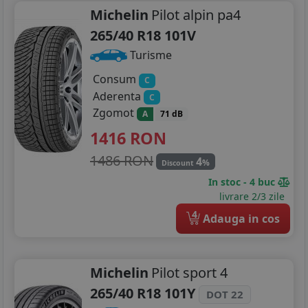
Michelin
Pilot alpin pa4
265/40 R18 101V
Turisme
Consum
C
Aderenta
C
Zgomot
A
71 dB
1416
RON
1486 RON
4
%
Discount
In stoc - 4 buc
livrare 2/3 zile
4
Adauga in cos
Michelin
Pilot sport 4
265/40 R18 101Y
DOT 22