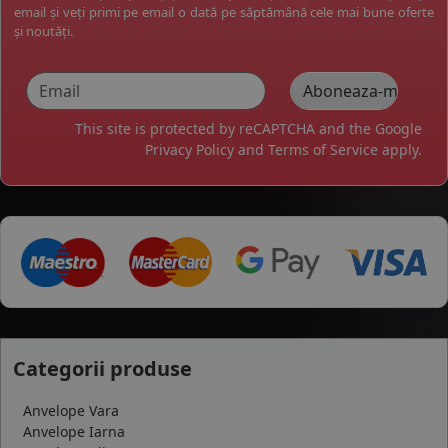
email și veți primi pe email o dată pe săptămână cele mai bune oferte
și noutăți.
This site is protected by reCAPTCHA and the Google
Privacy Policy
and
Terms of Service
apply.
Categorii produse
Anvelope Vara
Anvelope Iarna