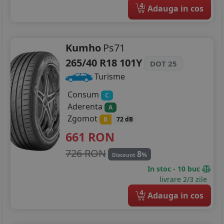
4
Adauga in cos
Kumho
Ps71
265/40 R18 101Y
DOT 25
Turisme
Consum
C
Aderenta
A
Zgomot
B
72 dB
661
RON
726 RON
8
%
Discount
In stoc - 10 buc
livrare 2/3 zile
4
Adauga in cos