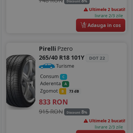
748 RON
8
%
Discount
Ultimele 2 bucati!
livrare 2/3 zile
4
Adauga in cos
Pirelli
Pzero
265/40 R18 101Y
DOT 22
Turisme
Consum
C
Aderenta
A
Zgomot
B
73 dB
833
RON
915 RON
8
%
Discount
Ultimele 2 bucati!
livrare 2/3 zile