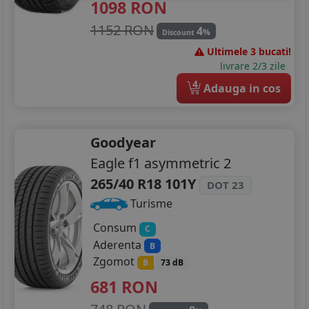
1098
RON
1152 RON
4
%
Discount
Ultimele 3 bucati!
livrare 2/3 zile
4
Adauga in cos
Goodyear
Eagle f1 asymmetric 2
265/40 R18 101Y
DOT 23
Turisme
Consum
C
Aderenta
B
Zgomot
B
73 dB
681
RON