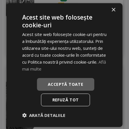
Zgomot
B
72 dB
×
1073
RON
Acest site web folosește
cookie-uri
1179 RON
8
%
Discount
In stoc - 12 buc
Acest site web folosește cookie-uri pentru
livrare 2/3 zile
a îmbunătăți experiența utilizatorului. Prin
4
utilizarea site-ului nostru web, sunteți de
Adauga in cos
acord cu toate cookie-urile în conformitate
cu Politica noastră privind cookie-urile.
Află
mai multe
Continental
Contiwintercontact ts 810 s
ACCEPTĂ TOATE
265/40 R18 101V
DOT 23
Turisme
REFUZĂ TOT
Consum
E
Aderenta
ARATĂ DETALIILE
C
Zgomot
B
73 dB