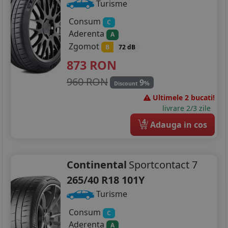
Turisme
Consum
C
Aderenta
A
Zgomot
B
72 dB
873
RON
960 RON
9
%
Discount
Ultimele 2 bucati!
livrare 2/3 zile
4
Adauga in cos
Continental
Sportcontact 7
265/40 R18 101Y
Turisme
Consum
C
Aderenta
A