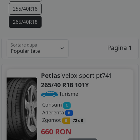
255/40R18
265/40R18
285/35R18
Sortare dupa
Pagina 1
225/40R19
235/35R19
245/35R19
Petlas
Velox sport pt741
265/40 R18 101Y
255/30R19
Turisme
255/35R19
Consum
C
Aderenta
B
265/35R19
Zgomot
B
72 dB
285/30R19
660
RON