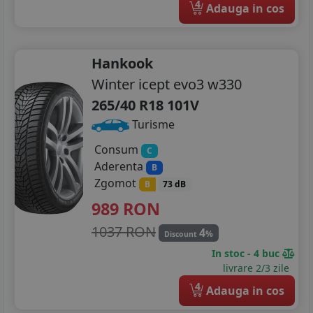
4
Adauga in cos
Hankook
Winter icept evo3 w330
265/40 R18 101V
Turisme
Consum
C
Aderenta
B
Zgomot
B
73 dB
989
RON
1037 RON
4
%
Discount
In stoc - 4 buc
livrare 2/3 zile
4
Adauga in cos