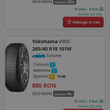
285/30R20
903 RON
26
%
Discount
In stoc - 8 buc
livrare 2/3 zile
4
Adauga in cos
Yokohama
V905
265/40 R18 101W
Turisme
Consum
C
Aderenta
C
Zgomot
B
73 dB
880
RON
923 RON
4
%
Discount
In stoc - 8 buc
livrare 2/3 zile