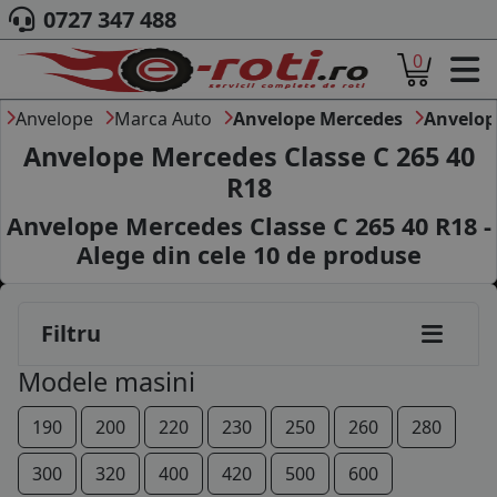
0727 347 488
185/65R15
0
ACASA
195/65R15
DESPRE NOI
Anvelope
Marca Auto
Anvelope Mercedes
Anvelop
205/60R15
ANVELOPE
Anvelope Mercedes Classe C 265 40
AUTO
R18
195/60R16
CAMION
Anvelope Mercedes Classe C 265 40 R18 -
MOTO
195/65R16
AGROINDUSTRIALE
Alege din cele
10
de produse
CAUTARE DUPA
205/55R16
DIMENSIUNI
205/60R16
PRODUCATORI ANVELOPE
Filtru
MARCA AUTO
225/50R16
Modele masini
BLOG
225/55R16
B2B - COLABORARE COMPANII
190
200
220
230
250
260
280
CONT
205/50R17
300
320
400
420
500
600
CONTACT