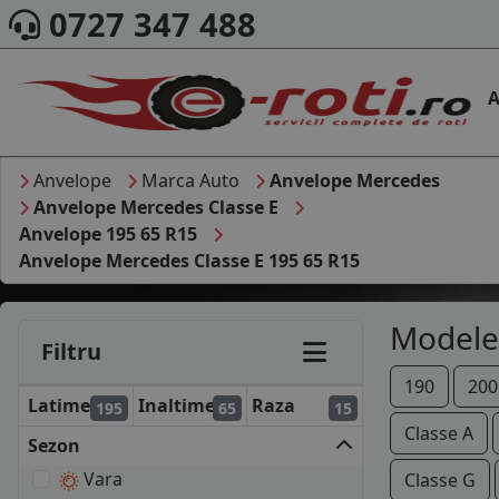
0727 347 488
A
Anvelope
Marca Auto
Anvelope Mercedes
Anvelope Mercedes Classe E
Anvelope 195 65 R15
Anvelope Mercedes Classe E 195 65 R15
Modele
Filtru
190
200
Latime
Inaltime
Raza
195
65
15
Classe A
Sezon
Vara
Classe G