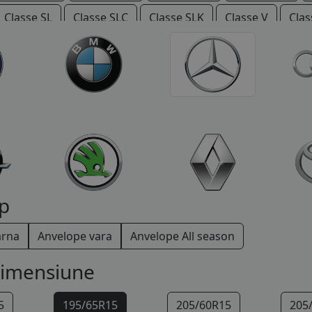
Classe SL
Classe SLC
Classe SLK
Classe V
Clas
Vario
Viano
Vito
p
arna
Anvelope vara
Anvelope All season
dimensiune
5
195/65R15
205/60R15
205