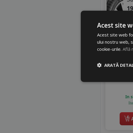
LINGLONG
MASSIMO
19
MASTERSTEEL
9
MAXXIS
Acest site w
MAZZINI
Acest site web fol
MILESTONE
2
ului nostru web, s
MILEVER
3
cookie-urile.
Află 
MOTRIO
NANKANG
Di
NORDEXX
ARATĂ DETAL
NOVEX
OPTIMO
PETLAS
PRINX
In 
RADAR
li
RIKEN
ROADHOG
4
A
ROADMARCH
ROADX