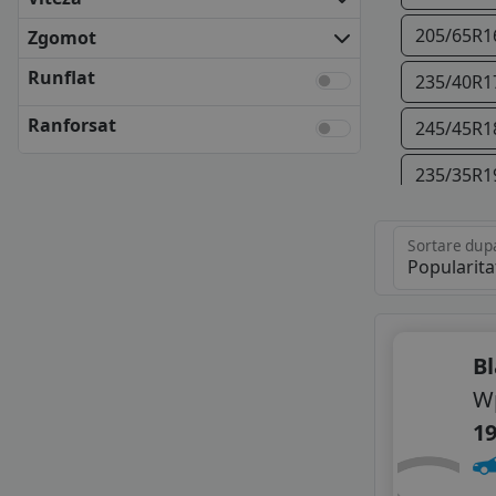
FULDA
KLEBER
205/65R1
Zgomot
KUMHO
Runflat
235/40R1
MATADOR
NEXEN
Ranforsat
245/45R1
SAVA
SEMPERIT
235/35R1
UNIROYAL
VREDESTEIN
265/40R1
Sortare dup
YOKOHAMA
245/40R2
ANVELOPE BUGET
APLUS
APTANY
AUSTONE
B
AUTOGREEN
W
BLACK ARROW
19
CEAT
DELINTE
DELMAX