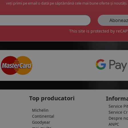
veți primi pe email o dată pe săptămână cele mai bune oferte și noutăți.
This site is protected by reC
Top producatori
Informa
Service Pi
Michelin
Service C
Continental
Despre no
Goodyear
ANPC