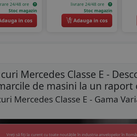
vrare 24/48 ore
livrare 24/48 ore
Stoc magazin
Stoc magazin
4
dauga in cos
Adauga in cos
curi Mercedes Classe E - Desc
marcile de masini la un raport 
uri Mercedes Classe E - Gama Vari
Vreți să fiți la curent cu toate noutățile în industria anvelopelor în Rom