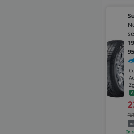
ROYAL BLACK
SAILUN
S
SEBRING
Nc
SONIX
STARMAXX
s
SUMITOMO
19
SUNNY
9
TAURUS
TIGAR
TOMKET
C
TOURADOR
A
TRACMAX
Z
TRANSMATE
A
TRIANGLE
2
TRISTAR
TYFOON
3
VIKING
WANLI
Di
WARRIOR
In 