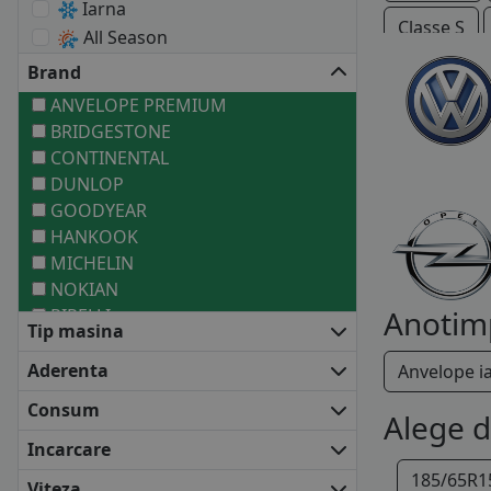
Iarna
Classe S
All Season
Brand
Vaneo
ANVELOPE PREMIUM
BRIDGESTONE
CONTINENTAL
DUNLOP
GOODYEAR
HANKOOK
MICHELIN
NOKIAN
Anotim
PIRELLI
Tip masina
ANVELOPE MEDII
BARUM
Aderenta
Anvelope i
COOPER
Consum
Alege 
DEBICA
FALKEN
Incarcare
FIRESTONE
185/65R1
Viteza