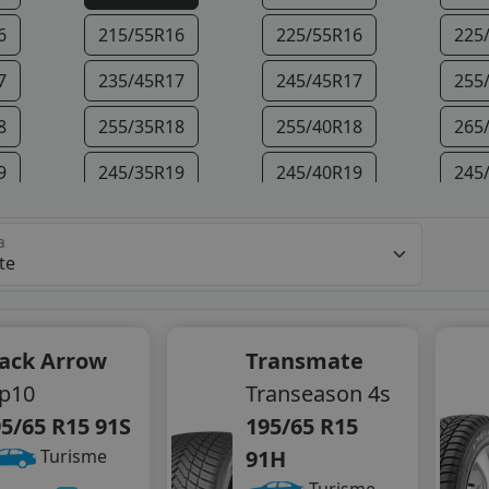
6
215/55R16
225/55R16
225
7
235/45R17
245/45R17
255
8
255/35R18
255/40R18
265
9
245/35R19
245/40R19
245
9
275/30R19
275/35R19
285
a
0
265/35R20
275/30R20
275
lack Arrow
Transmate
p10
Transeason 4s
5/65 R15 91S
195/65 R15
91H
Turisme