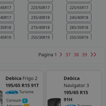
/45R17
225/50R17
225/55R17
/40R17
235/40R18
245/40R18
/35R18
275/40R18
285/35R18
/45R19
255/30R19
255/35R19
/30R19
295/35R19
245/35R20
Pagina 1
37
38
39
/35R20
295/30R20
Debica
Frigo 2
Debica
195/65 R15 91T
Navigator 3
195/65 R15
Turisme
91H
Consum
C