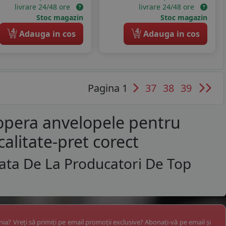
livrare 24/48 ore
livrare 24/48 ore
Stoc magazin
Stoc magazin
4
4
Adauga in cos
Adauga in cos
Pagina 1
37
38
39
opera anvelopele pentru
calitate-pret corect
ata De La Producatori De Top
ânia? Vreți să primiți pe email promoții exclusive? Abonați-vă pe email și