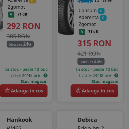
Aderenta
Turisme
D
Zgomot
Consum
C
A
71 dB
Aderenta
C
292
RON
Zgomot
A
71 dB
385 RON
315
RON
24
%
Discount
421 RON
25
%
Discount
In stoc - peste 12 buc
In stoc - peste 12 buc
livrare 24/48 ore
livrare 24/48 ore
Stoc magazin
Stoc magazin
4
4
Adauga in cos
Adauga in cos
Hankook
Debica
W462
Frigo hp 2