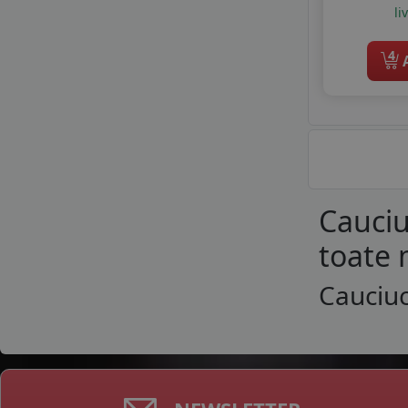
li
WESTLAKE
WINDFORCE
4
ZEETEX
A
Cauciu
toate 
Cauciuc