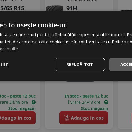
5/65 R15
91H
1V
Turisme
eb folosește cookie-uri
Turisme
Consum
D
Aderenta
osește cookie-uri pentru a îmbunătăți experiența utilizatorului. Prin
C
37
RON
Zgomot
unteți de acord cu toate cookie-urile în conformitate cu Politica n
24 RON
mai multe
A
71 dB
26
189
RON
%
scount
IILE
REFUZĂ TOT
ACCE
477 RON
60
%
Discount
stoc - peste 12 buc
In stoc - peste 12 buc
vrare 24/48 ore
livrare 24/48 ore
Stoc magazin
Stoc magazin
4
dauga in cos
Adauga in cos