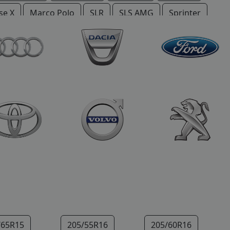
se X
Marco Polo
SLR
SLS AMG
Sprinter
/65R15
205/55R16
205/60R16