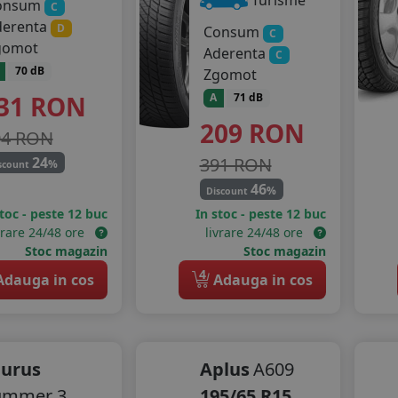
Turisme
onsum
C
derenta
D
Consum
C
gomot
Aderenta
C
70 dB
Zgomot
31
RON
A
71 dB
209
RON
04 RON
391 RON
24
%
scount
46
%
Discount
stoc - peste 12 buc
In stoc - peste 12 buc
vrare 24/48 ore
livrare 24/48 ore
Stoc magazin
Stoc magazin
4
dauga in cos
Adauga in cos
aurus
Aplus
A609
ummer 3
195/65 R15