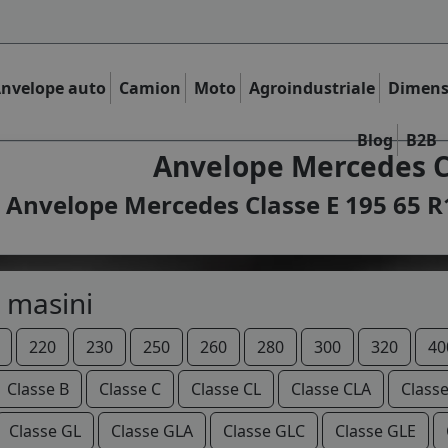
nvelope auto
Camion
Moto
Agroindustriale
Dimens
Blog
B2B
Anvelope Mercedes Cl
Anvelope Mercedes Classe E 195 65 R1
 masini
220
230
250
260
280
300
320
40
Classe B
Classe C
Classe CL
Classe CLA
Class
Classe GL
Classe GLA
Classe GLC
Classe GLE