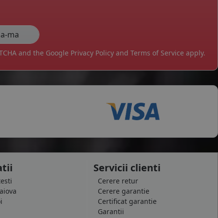
APTCHA and the Google
Privacy Policy
and
Terms of Service
apply.
tii
Servicii clienti
testi
Cerere retur
raiova
Cerere garantie
i
Certificat garantie
Garantii