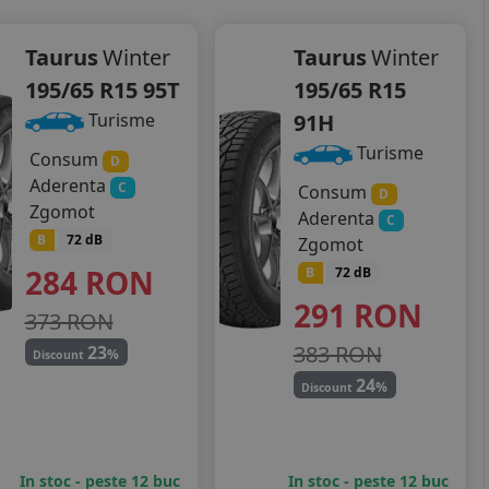
Taurus
Winter
Taurus
Winter
195/65 R15 95T
195/65 R15
91H
Turisme
Turisme
Consum
D
Aderenta
C
Consum
D
Zgomot
Aderenta
C
B
72 dB
Zgomot
284
RON
B
72 dB
291
RON
373 RON
383 RON
23
%
Discount
24
%
Discount
In stoc - peste 12 buc
In stoc - peste 12 buc