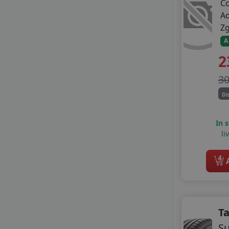
C
DIPLOMAT
A
DOUBLE COIN
Z
FIREMAX
A
FORTUNE
2
GITI
GOLDLINE
3
GOODRIDE
GRENLANDER
Di
GT RADIAL
HIFLY
In 
IMPERIAL
li
KELLY
KORMORAN
4
A
LANDSAIL
LANDSAIL SENTURY
LASSA
LAUFENN
T
LEAO
S