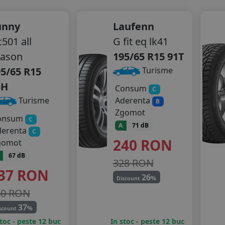
unny
Laufenn
501 all
G fit eq lk41
eason
195/65 R15 91T
5/65 R15
Turisme
5H
Consum
C
Aderenta
Turisme
B
Zgomot
onsum
C
A
71 dB
derenta
C
240
RON
gomot
67 dB
328 RON
37
RON
26
%
Discount
80 RON
37
%
scount
stoc - peste 12 buc
In stoc - peste 12 buc