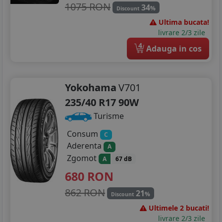
1075 RON
34
%
Discount
Ultima bucata!
livrare 2/3 zile
4
Adauga in cos
Yokohama
V701
235/40 R17 90W
Turisme
Consum
C
Aderenta
A
Zgomot
A
67 dB
680
RON
862 RON
21
%
Discount
Ultimele 2 bucati!
livrare 2/3 zile