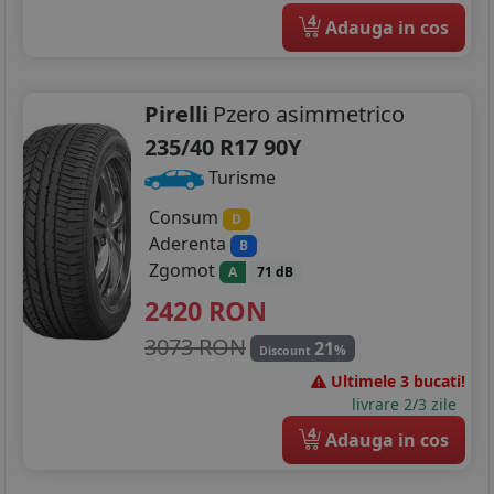
4
Adauga in cos
Pirelli
Pzero asimmetrico
235/40 R17 90Y
Turisme
Consum
D
Aderenta
B
Zgomot
A
71 dB
2420
RON
3073 RON
21
%
Discount
Ultimele 3 bucati!
livrare 2/3 zile
4
Adauga in cos