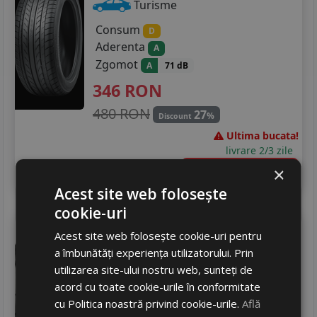
Turisme
Consum
D
Aderenta
A
Zgomot
A
71 dB
346
RON
480 RON
27
%
Discount
Ultima bucata!
livrare 2/3 zile
4
×
Adauga in cos
Acest site web folosește
cookie-uri
Nankang
Cr-s semi-slick
Acest site web folosește cookie-uri pentru
235/40 R17 94Y
DOT 25
a îmbunătăți experiența utilizatorului. Prin
Turisme
utilizarea site-ului nostru web, sunteți de
acord cu toate cookie-urile în conformitate
Consum
D
cu Politica noastră privind cookie-urile.
Află
Aderenta
C