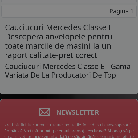
Pagina 1
Cauciucuri Mercedes Classe E -
Descopera anvelopele pentru
toate marcile de masini la un
raport calitate-pret corect
Cauciucuri Mercedes Classe E - Gama
Variata De La Producatori De Top
NEWSLETTER
Vreți să fiți la curent cu toate noutățile în industria anvelopelor în
România? Vreți să primiți pe email promoții exclusive? Abonați-vă pe
email și veți primi pe email o dată pe săptămână cele mai bune oferte