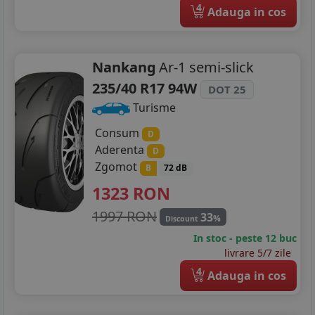
4
275/35R19
Adauga in cos
285/30R19
Nankang
Ar-1 semi-slick
295/35R19
235/40 R17 94W
DOT 25
245/35R20
Turisme
245/40R20
Consum
D
Aderenta
D
265/35R20
Zgomot
B
72 dB
275/30R20
1323
RON
1997 RON
275/35R20
33
%
Discount
In stoc - peste 12 buc
295/30R20
livrare 5/7 zile
4
Adauga in cos