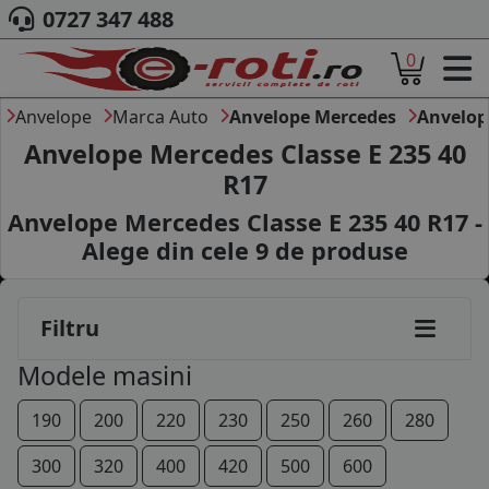
0727 347 488
0
ACASA
DESPRE NOI
Anvelope
Marca Auto
Anvelope Mercedes
Anvelop
ANVELOPE
Anvelope Mercedes Classe E 235 40
AUTO
R17
CAMION
Anvelope Mercedes Classe E 235 40 R17 -
MOTO
AGROINDUSTRIALE
Alege din cele
9
de produse
CAUTARE DUPA
DIMENSIUNI
PRODUCATORI ANVELOPE
Filtru
MARCA AUTO
Modele masini
BLOG
B2B - COLABORARE COMPANII
190
200
220
230
250
260
280
CONT
300
320
400
420
500
600
CONTACT