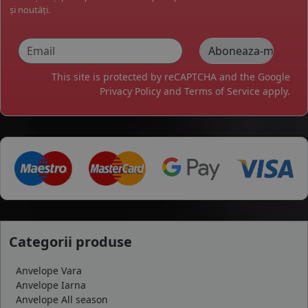
și noutăți.
This site is protected by reCAPTCHA and the Google
Privacy Policy
and
Terms of Service
apply.
Categorii produse
Anvelope Vara
Anvelope Iarna
Anvelope All season