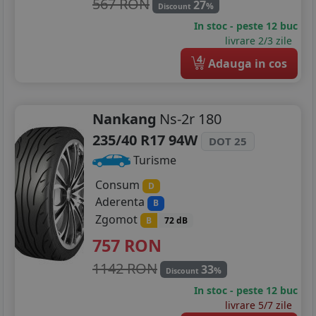
265/35R18
567 RON
27
%
Discount
In stoc - peste 12 buc
275/40R18
livrare 2/3 zile
285/35R18
4
Adauga in cos
235/35R19
Nankang
Ns-2r 180
245/35R19
235/40 R17 94W
DOT 25
245/40R19
Turisme
245/45R19
Consum
D
Aderenta
B
255/30R19
Zgomot
B
72 dB
255/35R19
757
RON
1142 RON
265/40R19
33
%
Discount
In stoc - peste 12 buc
275/30R19
livrare 5/7 zile