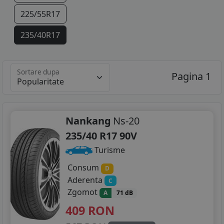
225/55R17
235/40R17
235/45R17
Sortare dupa
Pagina 1
245/45R17
255/40R17
235/40R18
Nankang
Ns-20
235/40 R17 90V
245/40R18
Turisme
245/45R18
Consum
D
Aderenta
C
255/35R18
Zgomot
A
71 dB
255/40R18
409
RON