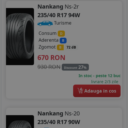
Nankang
Ns-2r
235/40 R17 94W
Turisme
Consum
D
Aderenta
B
Zgomot
B
72 dB
670
RON
930 RON
27
%
Discount
In stoc - peste 12 buc
livrare 2/3 zile
4
Adauga in cos
Nankang
Ns-20
235/40 R17 90W