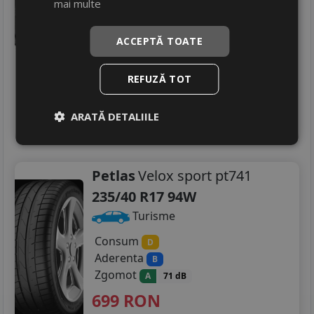
mai multe
Zgomot
B
72 dB
1710
RON
ACCEPTĂ TOATE
2581 RON
33
%
Discount
REFUZĂ TOT
In stoc - peste 12 buc
livrare 5/7 zile
4
ARATĂ DETALIILE
Adauga in cos
Petlas
Velox sport pt741
235/40 R17 94W
Turisme
Consum
D
Aderenta
B
Zgomot
A
71 dB
699
RON