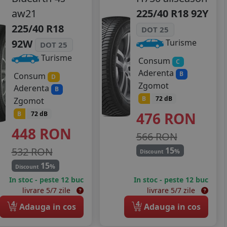
aw21
225/40 R18 92Y
225/40 R18
DOT 25
92W
Turisme
DOT 25
Turisme
Consum
C
Aderenta
B
Consum
D
Zgomot
Aderenta
B
B
72 dB
Zgomot
476
RON
B
72 dB
448
RON
566 RON
532 RON
15
%
Discount
15
%
Discount
In stoc - peste 12 buc
In stoc - peste 12 buc
livrare 5/7 zile
livrare 5/7 zile
4
4
Adauga in cos
Adauga in cos