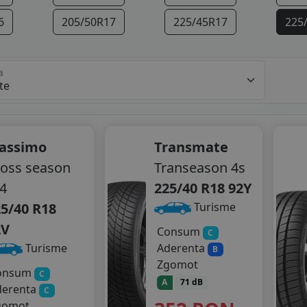
6
205/50R17
225/45R17
225
a
assimo
Transmate
oss season
Transeason 4s
4
225/40 R18 92Y
5/40 R18
Turisme
2V
Consum
C
Aderenta
Turisme
B
Zgomot
onsum
C
A
71 dB
derenta
C
gomot