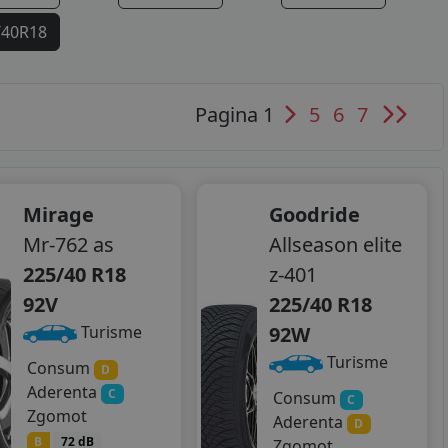
/40R18
Pagina 1
5
6
7
Mirage
Goodride
Mr-762 as
Allseason elite
225/40 R18
z-401
92V
225/40 R18
92W
Turisme
Turisme
Consum
D
Aderenta
C
Consum
C
Zgomot
Aderenta
D
B
72 dB
Zgomot