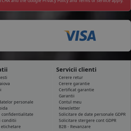
APTCHA and the Google
Privacy Policy
and
Terms of Service
apply.
tii
Servicii clienti
testi
Cerere retur
raiova
Cerere garantie
i
Certificat garantie
Garantii
datelor personale
Contul meu
pida
Newsletter
e confidentialitate
Solicitare de date personale GDPR
 conditii
Solicitare stergere cont GDPR
 etichetare
B2B - Revanzare