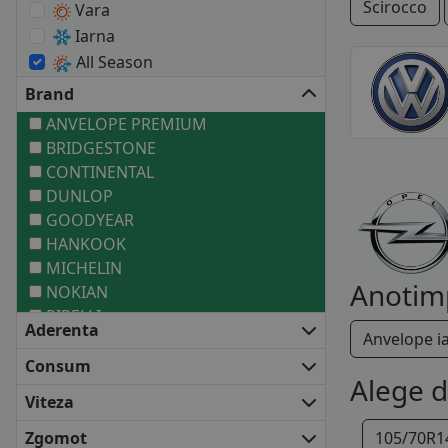
Scirocco
Vara
Iarna
All Season
Brand
ANVELOPE PREMIUM
BRIDGESTONE
CONTINENTAL
DUNLOP
GOODYEAR
HANKOOK
MICHELIN
Anotim
NOKIAN
PIRELLI
Aderenta
Anvelope i
ANVELOPE MEDII
BARUM
Consum
Alege 
BF GOODRICH
Viteza
COOPER
DEBICA
Zgomot
105/70R1