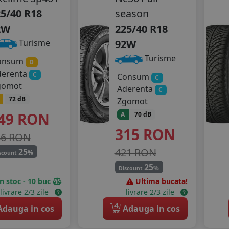
5/40 R18
season
2W
225/40 R18
92W
Turisme
Turisme
onsum
D
derenta
C
Consum
C
gomot
Aderenta
C
72 dB
Zgomot
49
RON
A
70 dB
315
RON
66 RON
421 RON
25
%
scount
25
%
Discount
In stoc - 10 buc
Ultima bucata!
livrare 2/3 zile
livrare 2/3 zile
4
dauga in cos
Adauga in cos