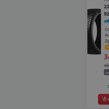
22
9
C
A
Z
B
3
4
Di
4
A