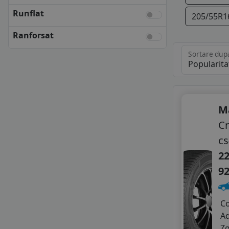
FIRESTONE
Runflat
205/55R1
FULDA
KLEBER
Ranforsat
KUMHO
Sortare dup
NEXEN
SAVA
UNIROYAL
VREDESTEIN
YOKOHAMA
M
ANVELOPE BUGET
Cr
APLUS
cs
APTANY
AUSTONE
22
DELINTE
9
GOLDLINE
GOODRIDE
GRENLANDER
C
GRIPMAX
A
GT RADIAL
Z