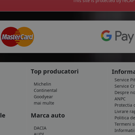
This site is protected by reC
Top producatori
Informa
Service Pi
Michelin
Service C
Continental
Despre no
Goodyear
ANPC
mai multe
Protectia 
Livrare ra
le
Marca auto
Politica d
Termeni si
DACIA
Informatii
AUDI