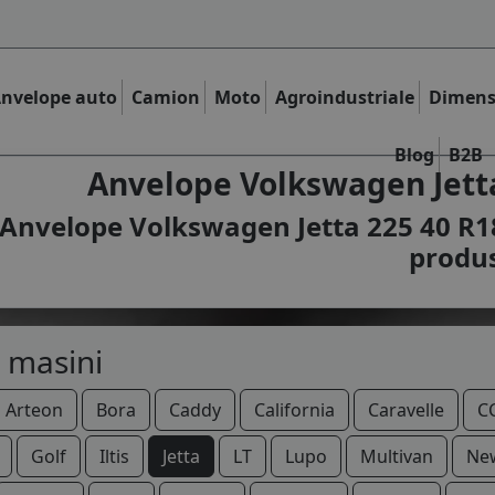
nvelope auto
Camion
Moto
Agroindustriale
Dimens
Blog
B2B
Anvelope Volkswagen Jetta
Anvelope Volkswagen Jetta 225 40 R18
produ
 masini
Arteon
Bora
Caddy
California
Caravelle
C
Golf
Iltis
Jetta
LT
Lupo
Multivan
New