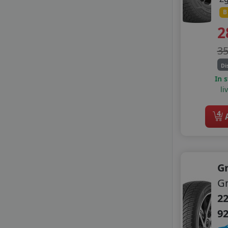
HIFLY
B
KORMORAN
2
LAUFENN
LEAO
3
LINGLONG
Di
MASSIMO
In 
MASTERSTEEL
li
MAXXIS
MILESTONE
4
A
MILEVER
MIRAGE
NANKANG
NOVEX
G
PETLAS
RADAR
Gr
ROADHOG
22
SAILUN
9
SEBRING