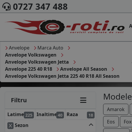
0727 347 488
A
Anvelope
Marca Auto
Anvelope Volkswagen
Anvelope Volkswagen Jetta
Anvelope 225 40 R18
Anvelope All Season
Anvelope Volkswagen Jetta 225 40 R18 All Season
Modele
Filtru
Amarok
Latime
Inaltime
Raza
225
40
18
Eos
Fox
Sezon