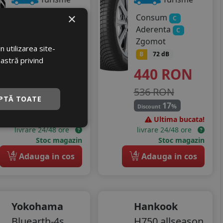
×
Consum
Consum
C
C
Aderenta
Aderenta
B
C
Zgomot
Zgomot
 utilizarea site-
B
72 dB
B
72 dB
oastră privind
320
RON
440
RON
389 RON
536 RON
PTĂ TOATE
17
17
%
%
Discount
Discount
Ultima bucata!
Ultima bucata!
livrare 24/48 ore
livrare 24/48 ore
Stoc magazin
Stoc magazin
4
4
Adauga in cos
Adauga in cos
Yokohama
Hankook
Bluearth-4s
H750 allseason