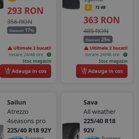
293
RON
B
72 dB
363
RON
356 RON
485 RON
17
%
Discount
25
%
Discount
Ultimele 3 bucati!
Ultimele 2 bucati!
livrare 24/48 ore
livrare 24/48 ore
Stoc magazin
Stoc magazin
4
4
Adauga in cos
Adauga in cos
Sailun
Sava
Atrezzo
All weather
4seasons pro
225/40 R18
225/40 R18 92Y
92V
Turisme
Turisme