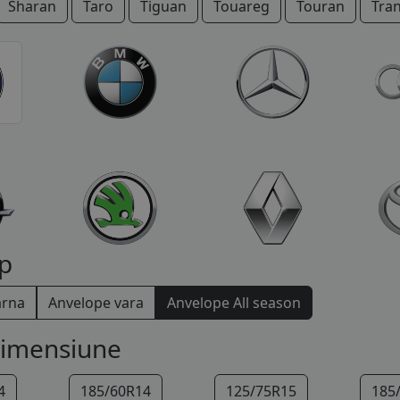
Sharan
Taro
Tiguan
Touareg
Touran
Tra
p
arna
Anvelope vara
Anvelope All season
dimensiune
4
185/60R14
125/75R15
185