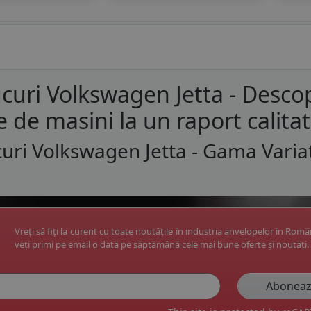
curi Volkswagen Jetta - Desco
e de masini la un raport calita
uri Volkswagen Jetta - Gama Varia
Vreți să fiți la curent cu toate noutățile în industria anvelopelor în Rom
veți primi pe email o dată pe săptămână cele mai bune oferte și noutăți.