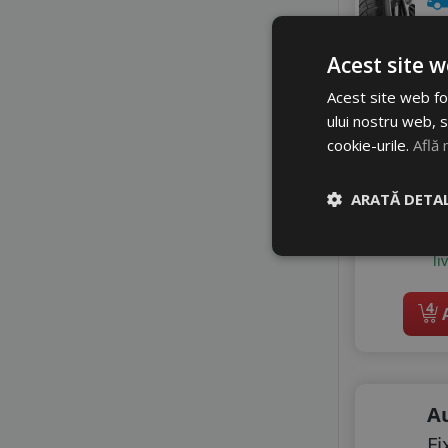
SONIX
SUNNY
3
TAURUS
Acest site w
TIGAR
4
Acest site web fol
TRANSMATE
Di
ului nostru web, s
VIKING
cookie-urile.
Află 
WARRIOR
WESTLAKE
WINDFORCE
ARATĂ DETAL
li
4
A
A
Fi