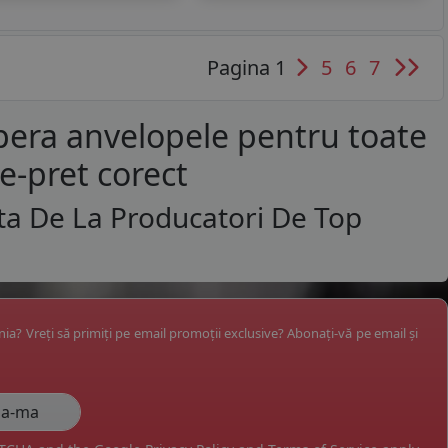
Pagina 1
5
6
7
pera anvelopele pentru toate
te-pret corect
ta De La Producatori De Top
ânia? Vreți să primiți pe email promoții exclusive? Abonați-vă pe email și