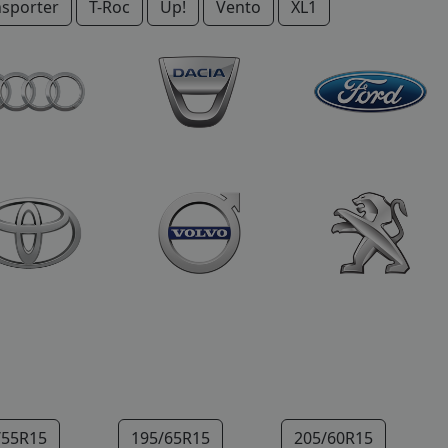
nsporter
T-Roc
Up!
Vento
XL1
/55R15
195/65R15
205/60R15