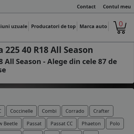
Contact
Contul meu
0
iuni uzuale
Producatori de top
Marca auto
 225 40 R18 All Season
 All Season - Alege din cele
87
de
se
C
Coccinelle
Combi
Corrado
Crafter
 Beetle
Passat
Passat CC
Phaeton
Polo