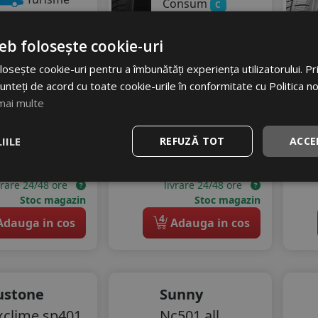
Consum
C
Aderenta
C
10
RON
Zgomot
eb folosește cookie-uri
61 RON
A
71 dB
osește cookie-uri pentru a îmbunătăți experiența utilizatorului. Prin
32
298
RON
%
scount
unteți de acord cu toate cookie-urile în conformitate cu Politica n
mai multe
443 RON
32
%
Discount
IILE
REFUZĂ TOT
ACCE
Ultimele 2 bucati!
Ultimele 2 bucati!
vrare 24/48 ore
livrare 24/48 ore
Stoc magazin
Stoc magazin
4
dauga in cos
Adauga in cos
ustone
Sunny
xclime sp401
Nc501 all