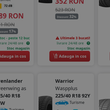
352
RON
72 dB
523 RON
89
RON
32
%
Discount
51 RON
17
%
scount
stoc - peste 12 buc
Ultimele 3 bucati!
vrare 24/48 ore
livrare 24/48 ore
Stoc magazin
Stoc magazin
4
dauga in cos
Adauga in cos
renlander
Warrior
eenwing as
Waspplus
5/40 R18
225/40 R18 92Y
2W
Turisme
Turisme