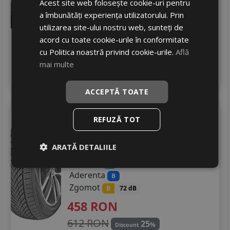
Acest site web folosește cookie-uri pentru
430
RON
a îmbunătăți experiența utilizatorului. Prin
utilizarea site-ului nostru web, sunteți de
459 RON
6
%
Discount
acord cu toate cookie-urile în conformitate
Ultima bucata!
cu Politica noastră privind cookie-urile.
Află
livrare 2/3 zile
mai multe
4
Adauga in cos
ACCEPTĂ TOATE
Tracmax
A/s trac saver
REFUZĂ TOT
245/40 R19 98Y
Turisme
ARATĂ DETALIILE
Consum
C
Aderenta
B
Zgomot
B
72 dB
458
RON
612 RON
25
%
Discount