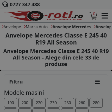
0727 347 488
205/65R15
0
205/55R16
ACASA
DESPRE NOI
Anvelope
Marca Auto
Anvelope Mercedes
Anvelop
205/60R16
ANVELOPE
Anvelope Mercedes Classe E 245 40
205/65R16
AUTO
R19 All Season
CAMION
215/55R16
Anvelope Mercedes Classe E 245 40 R19
MOTO
AGROINDUSTRIALE
All Season - Alege din cele
33
de
225/55R16
CAUTARE DUPA
produse
DIMENSIUNI
225/45R17
PRODUCATORI ANVELOPE
225/50R17
MARCA AUTO
Filtru
BLOG
225/55R17
Modele masini
B2B - COLABORARE COMPANII
235/40R17
190
200
220
230
250
260
280
CONT
CONTACT
235/45R17