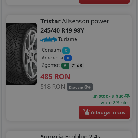
Tristar
Allseason power
245/40 R19 98Y
Turisme
Consum
C
Aderenta
B
Zgomot
A
71 dB
485
RON
518 RON
6
%
Discount
In stoc - 9 buc
livrare 2/3 zile
4
Adauga in cos
Superia
Ecoblue 2 4s