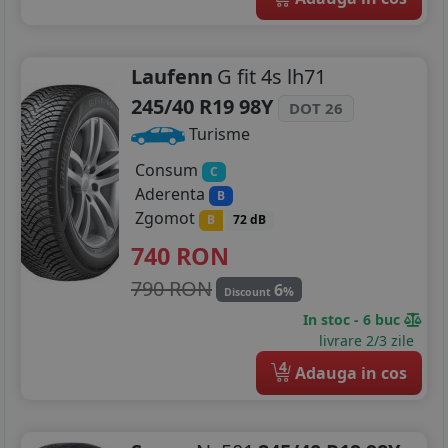
Laufenn
G fit 4s lh71
245/40 R19 98Y
DOT 26
Turisme
Consum
C
Aderenta
B
Zgomot
B
72 dB
740
RON
790 RON
6
%
Discount
In stoc - 6 buc
livrare 2/3 zile
4
Adauga in cos