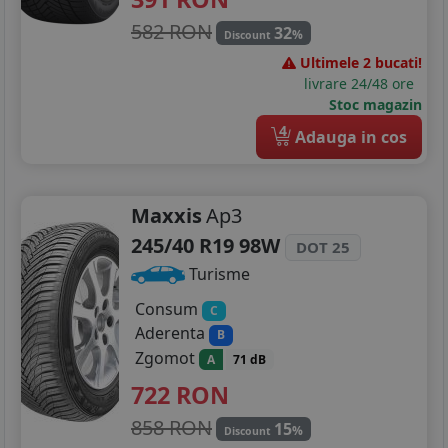
245/35R20
582 RON
32
%
Discount
Ultimele 2 bucati!
245/40R20
livrare 24/48 ore
Stoc magazin
265/35R20
4
Adauga in cos
275/30R20
275/35R20
Maxxis
Ap3
295/30R20
245/40 R19 98W
DOT 25
Turisme
Consum
C
Aderenta
B
Zgomot
A
71 dB
722
RON
858 RON
15
%
Discount