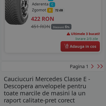
Aderenta
C
Zgomot
B
72 dB
422
RON
451 RON
6
%
Discount
Ultimele 3 bucati!
livrare 2/3 zile
4
Adauga in cos
Pagina 1
Cauciucuri Mercedes Classe E -
Descopera anvelopele pentru
toate marcile de masini la un
raport calitate-pret corect