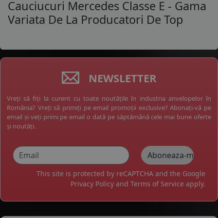
Cauciucuri Mercedes Classe E - Gama
Variata De La Producatori De Top
NEWSLETTER
Vreți să fiți la curent cu toate noutățile în industria anvelopelor în
România? Vreți să primiți pe email promoții exclusive? Abonați-vă pe
email și veți primi pe email o dată pe săptămână cele mai bune oferte
și noutăți.
This site is protected by reCAPTCHA and the Google
Privacy Policy
and
Terms of Service
apply.