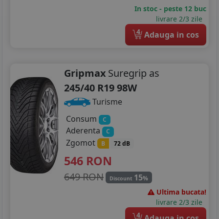
In stoc - peste 12 buc
livrare 2/3 zile
4
Adauga in cos
Gripmax
Suregrip as
245/40 R19 98W
Turisme
Consum
C
Aderenta
C
Zgomot
B
72 dB
546
RON
649 RON
15
%
Discount
Ultima bucata!
livrare 2/3 zile
4
Adauga in cos