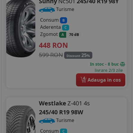
Sunny
Nc501
245/40 R19 98Y
Turisme
Consum
B
Aderenta
C
Zgomot
A
70 dB
448
RON
599 RON
25
%
Discount
In stoc - 8 buc
livrare 2/3 zile
4
Adauga in cos
Westlake
Z-401 4s
245/40 R19 98W
Turisme
Consum
C