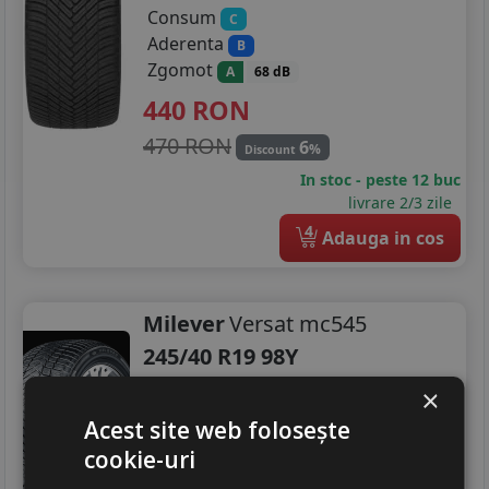
Consum
C
Aderenta
B
Zgomot
A
68 dB
440
RON
470 RON
6
%
Discount
In stoc - peste 12 buc
livrare 2/3 zile
4
Adauga in cos
Milever
Versat mc545
245/40 R19 98Y
Turisme
×
Consum
Acest site web folosește
C
Aderenta
cookie-uri
C
Zgomot
A
70 dB