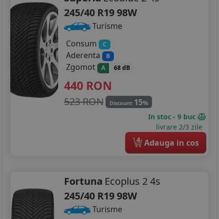
245/40 R19 98W
Turisme
Consum
C
Aderenta
B
Zgomot
A
68 dB
440
RON
523 RON
15
%
Discount
In stoc - 9 buc
livrare 2/3 zile
4
Adauga in cos
Fortuna
Ecoplus 2 4s
245/40 R19 98W
Turisme