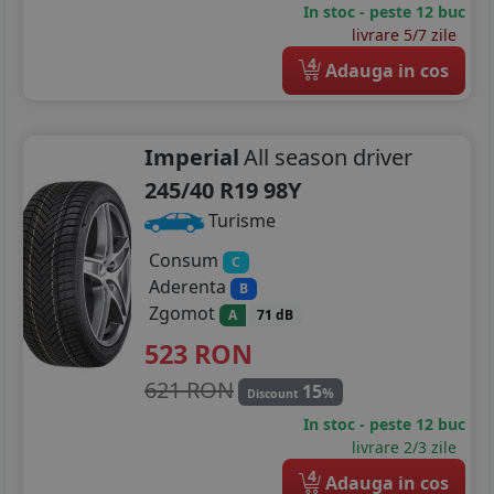
In stoc - peste 12 buc
livrare 5/7 zile
4
Adauga in cos
Imperial
All season driver
245/40 R19 98Y
Turisme
Consum
C
Aderenta
B
Zgomot
A
71 dB
523
RON
621 RON
15
%
Discount
In stoc - peste 12 buc
livrare 2/3 zile
4
Adauga in cos