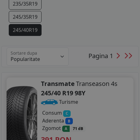
235/35R19
245/35R19
245/40R19
245/45R19
Sortare dupa
Pagina 1
255/30R19
255/35R19
265/40R19
Transmate
Transeason 4s
245/40 R19 98Y
275/30R19
Turisme
275/35R19
Consum
C
Aderenta
B
285/30R19
Zgomot
A
71 dB
295/35R19
391
RON