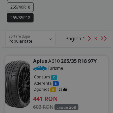
255/40R18
265/35R18
275/40R18
Sortare dupa
Pagina 1
3
285/35R18
235/35R19
245/35R19
Aplus
A610
265/35 R18 97Y
Turisme
245/40R19
Consum
C
245/45R19
Aderenta
B
Zgomot
B
72 dB
255/30R19
441
RON
255/35R19
603 RON
26
%
Discount