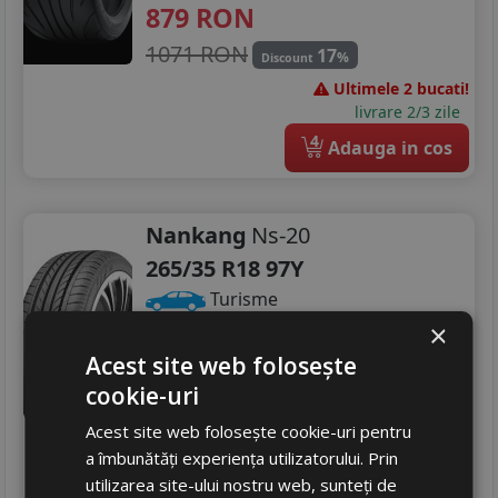
879
RON
1071 RON
17
%
Discount
Ultimele 2 bucati!
livrare 2/3 zile
4
Adauga in cos
Nankang
Ns-20
265/35 R18 97Y
Turisme
×
Consum
D
Acest site web folosește
Aderenta
A
cookie-uri
Zgomot
B
72 dB
480
RON
Acest site web folosește cookie-uri pentru
a îmbunătăți experiența utilizatorului. Prin
584 RON
17
%
Discount
utilizarea site-ului nostru web, sunteți de