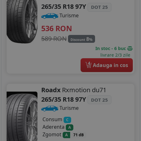
265/35 R18 97Y
DOT 25
Turisme
536
RON
589 RON
8
%
Discount
In stoc - 6 buc
livrare 2/3 zile
4
Adauga in cos
Roadx
Rxmotion du71
265/35 R18 97Y
DOT 25
Turisme
Consum
C
Aderenta
A
Zgomot
A
71 dB