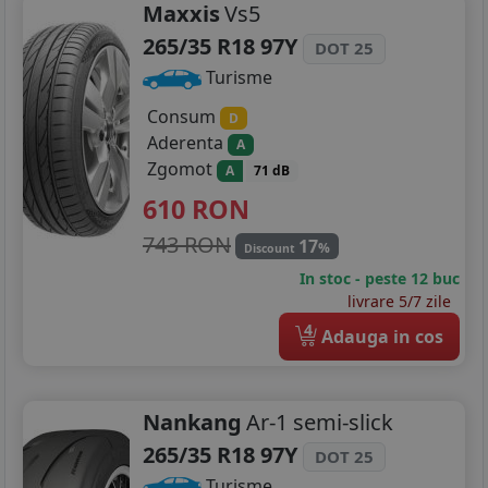
Maxxis
Vs5
265/35 R18 97Y
DOT 25
Turisme
Consum
D
Aderenta
A
Zgomot
A
71 dB
610
RON
743 RON
17
%
Discount
In stoc - peste 12 buc
livrare 5/7 zile
4
Adauga in cos
Nankang
Ar-1 semi-slick
265/35 R18 97Y
DOT 25
Turisme