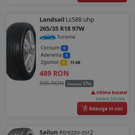
Landsail
Ls588 uhp
265/35 R18 97W
Turisme
Consum
B
Aderenta
B
Zgomot
B
73 dB
489
RON
595 RON
17
%
Discount
Ultima bucata!
livrare 2/3 zile
4
Adauga in cos
Sailun
Atrezzo-zsr2