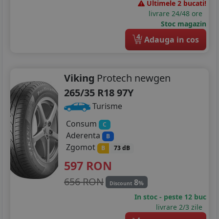
265/40R19
Ultimele 2 bucati!
livrare 24/48 ore
275/30R19
Stoc magazin
4
Adauga in cos
275/35R19
285/30R19
Viking
Protech newgen
295/35R19
265/35 R18 97Y
245/35R20
Turisme
245/40R20
Consum
C
Aderenta
B
265/35R20
Zgomot
B
73 dB
597
RON
275/30R20
656 RON
8
%
275/35R20
Discount
In stoc - peste 12 buc
295/30R20
livrare 2/3 zile