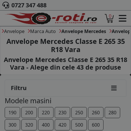
0727 347 488
0
ACASA
185/65R15
DESPRE NOI
Anvelope
Marca Auto
Anvelope Mercedes
Anvelop
195/65R15
ANVELOPE
Anvelope Mercedes Classe E 265 35
AUTO
R18 Vara
205/60R15
CAMION
Anvelope Mercedes Classe E 265 35 R18
MOTO
205/65R15
AGROINDUSTRIALE
Vara - Alege din cele
43
de produse
CAUTARE DUPA
205/55R16
DIMENSIUNI
205/60R16
PRODUCATORI ANVELOPE
Filtru
MARCA AUTO
205/65R16
Modele masini
BLOG
215/55R16
B2B - COLABORARE COMPANII
190
200
220
230
250
260
280
CONT
225/55R16
300
320
400
420
500
600
CONTACT