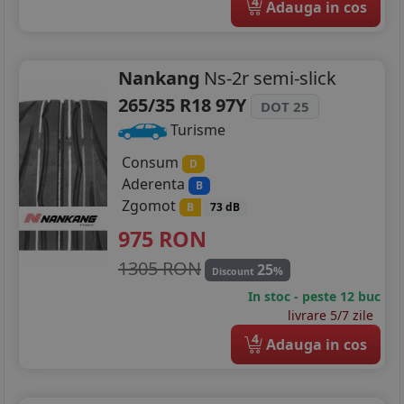
4
Adauga in cos
Nankang
Ns-2r semi-slick
265/35 R18 97Y
DOT 25
Turisme
Consum
D
Aderenta
B
Zgomot
B
73 dB
975
RON
1305 RON
25
%
Discount
In stoc - peste 12 buc
livrare 5/7 zile
4
Adauga in cos