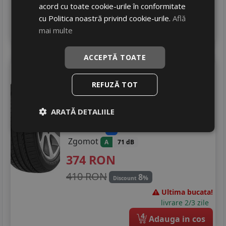
In stoc - 6 buc
acord cu toate cookie-urile în conformitate
livrare 2/3 zile
cu Politica noastră privind cookie-urile.
Află
4
Adauga in cos
mai multe
ACCEPTĂ TOATE
Tristar
Sportpower2
265/35 R18 97Y
REFUZĂ TOT
Turisme
ARATĂ DETALIILE
Consum
C
Aderenta
B
Zgomot
A
71 dB
374
RON
410 RON
8
%
Discount
Ultima bucata!
livrare 2/3 zile
4
Adauga in cos