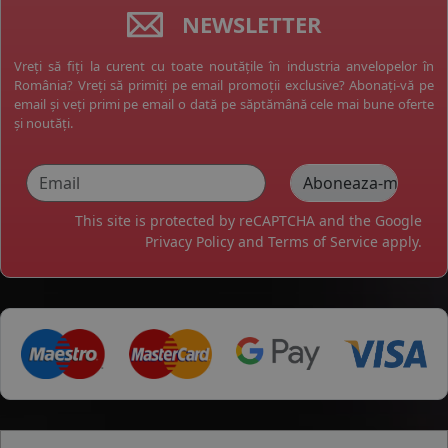
NEWSLETTER
Vreți să fiți la curent cu toate noutățile în industria anvelopelor în
România? Vreți să primiți pe email promoții exclusive? Abonați-vă pe
email și veți primi pe email o dată pe săptămână cele mai bune oferte
și noutăți.
This site is protected by reCAPTCHA and the Google
Privacy Policy
and
Terms of Service
apply.