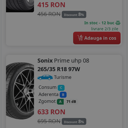
415
RON
456 RON
8
%
Discount
In stoc - 12 buc
livrare 2/3 zile
4
Adauga in cos
Sonix
Prime uhp 08
265/35 R18 97W
Turisme
Consum
C
Aderenta
B
Zgomot
A
71 dB
633
RON
695 RON
8
%
Discount