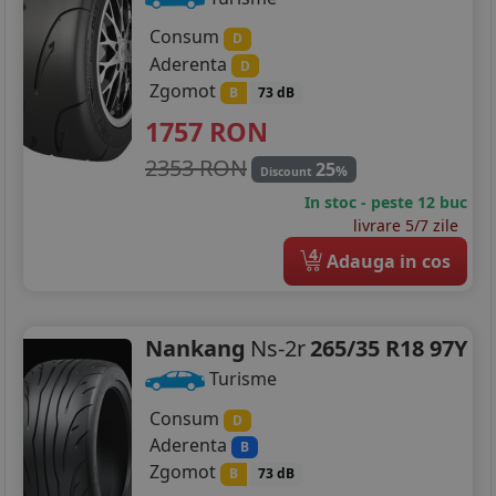
Consum
D
Aderenta
D
Zgomot
B
73 dB
1757
RON
2353 RON
25
%
Discount
In stoc - peste 12 buc
livrare 5/7 zile
4
Adauga in cos
Nankang
Ns-2r
265/35 R18 97Y
Turisme
Consum
D
Aderenta
B
Zgomot
B
73 dB