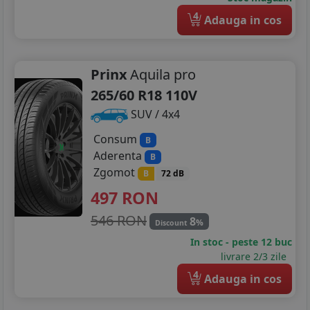
4
Adauga in cos
Prinx
Aquila pro
265/60 R18 110V
SUV / 4x4
Consum
B
Aderenta
B
Zgomot
B
72 dB
497
RON
546 RON
8
%
Discount
In stoc - peste 12 buc
livrare 2/3 zile
4
Adauga in cos