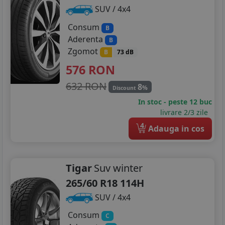
SUV / 4x4
Consum
B
Aderenta
B
Zgomot
B
73 dB
576
RON
632 RON
8
%
Discount
In stoc - peste 12 buc
livrare 2/3 zile
4
Adauga in cos
Tigar
Suv winter
265/60 R18 114H
SUV / 4x4
Consum
C