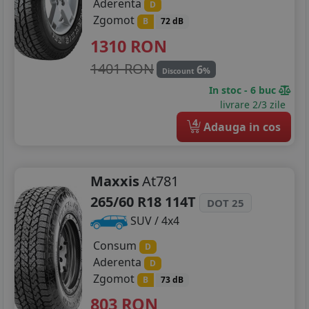
Aderenta
D
Zgomot
B
72 dB
1310
RON
1401 RON
6
%
Discount
In stoc - 6 buc
livrare 2/3 zile
4
Adauga in cos
Maxxis
At781
265/60 R18 114T
DOT 25
SUV / 4x4
Consum
D
Aderenta
D
Zgomot
B
73 dB
803
RON