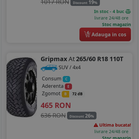
1017 RON
19
%
Discount
In stoc - 4 buc
livrare 24/48 ore
Stoc magazin
4
Adauga in cos
Gripmax
At
265/60 R18 110T
SUV / 4x4
Consum
C
Aderenta
E
Zgomot
B
72 dB
465
RON
636 RON
26
%
Discount
Ultima bucata!
livrare 24/48 ore
Stoc magazin