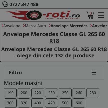
0727 347 488
0
ACASA
DESPRE NOI
Anvelope
Marca Auto
Anvelope Mercedes
Anvelop
ANVELOPE
Anvelope Mercedes Classe GL 265 60
AUTO
R18
CAMION
Anvelope Mercedes Classe GL 265 60 R18
MOTO
AGROINDUSTRIALE
- Alege din cele
132
de produse
CAUTARE DUPA
DIMENSIUNI
PRODUCATORI ANVELOPE
Filtru
MARCA AUTO
Modele masini
BLOG
B2B - COLABORARE COMPANII
190
200
220
230
250
260
280
CONT
300
320
400
420
500
600
CONTACT