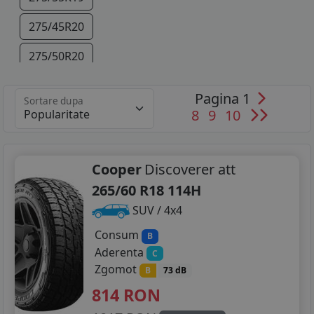
275/45R20
275/50R20
295/40R21
Pagina 1
Sortare dupa
8
9
10
Cooper
Discoverer att
265/60 R18 114H
SUV / 4x4
Consum
B
Aderenta
C
Zgomot
B
73 dB
814
RON