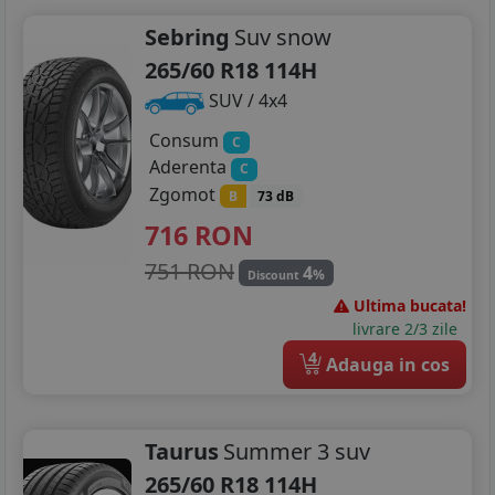
Sebring
Suv snow
265/60 R18 114H
SUV / 4x4
Consum
C
Aderenta
C
Zgomot
B
73 dB
716
RON
751 RON
4
%
Discount
Ultima bucata!
livrare 2/3 zile
4
Adauga in cos
Taurus
Summer 3 suv
265/60 R18 114H