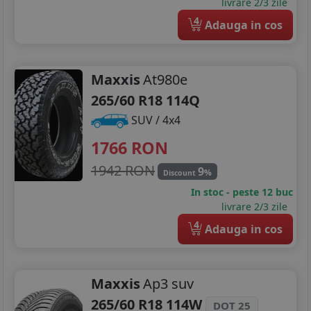
livrare 2/3 zile
4
Adauga in cos
Maxxis
At980e
265/60 R18 114Q
SUV / 4x4
1766
RON
1942 RON
9
%
Discount
In stoc - peste 12 buc
livrare 2/3 zile
4
Adauga in cos
Maxxis
Ap3 suv
265/60 R18 114W
DOT 25