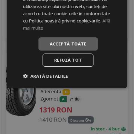
utilizarea site-ului nostru web, sunteți de
241 RON
17
%
Discount
acord cu toate cookie-urile în conformitate
Ultima bucata!
cu Politica noastră privind cookie-urile.
Află
livrare 2/3 zile
mai multe
4
Adauga in cos
ACCEPTĂ TOATE
Maxxis
At-771
REFUZĂ TOT
265/60 R18 114H
SUV / 4x4
ARATĂ DETALIILE
Consum
D
Aderenta
D
Zgomot
A
71 dB
1319
RON
1410 RON
6
%
Discount
In stoc - 4 buc