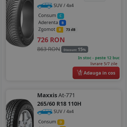
SUV / 4x4
Consum
C
Aderenta
B
Zgomot
B
73 dB
726
RON
863 RON
15
%
Discount
In stoc - peste 12 buc
livrare 5/7 zile
4
Adauga in cos
Maxxis
At-771
265/60 R18 110H
SUV / 4x4
Consum
D