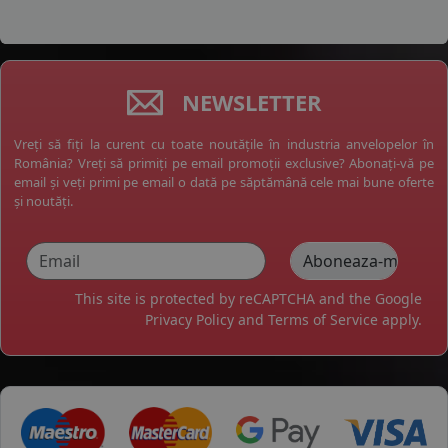
NEWSLETTER
Vreți să fiți la curent cu toate noutățile în industria anvelopelor în
România? Vreți să primiți pe email promoții exclusive? Abonați-vă pe
email și veți primi pe email o dată pe săptămână cele mai bune oferte
și noutăți.
This site is protected by reCAPTCHA and the Google
Privacy Policy
and
Terms of Service
apply.