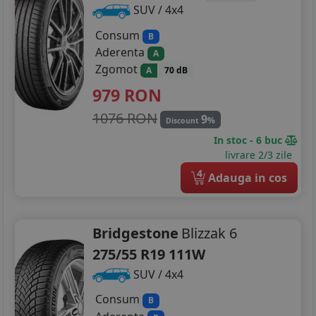
SUV / 4x4
Consum
B
Aderenta
A
Zgomot
A
70 dB
979
RON
1076 RON
9
%
Discount
In stoc - 6 buc
livrare 2/3 zile
4
Adauga in cos
Bridgestone
Blizzak 6
275/55 R19 111W
SUV / 4x4
Consum
B