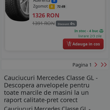
Aderenta
B
Zgomot
B
72 dB
1326
RON
1391 RON
4
%
Discount
In stoc - 4 buc
livrare 2/3 zile
4
Adauga in cos
Pagina 1
Cauciucuri Mercedes Classe GL -
Descopera anvelopele pentru
toate marcile de masini la un
raport calitate-pret corect
Cauciucuri Mercedes Classe GL -