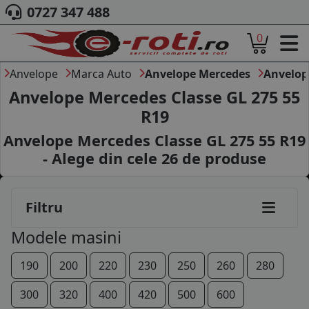
0727 347 488
0
ACASA
DESPRE NOI
Anvelope
Marca Auto
Anvelope Mercedes
Anvelop
ANVELOPE
Anvelope Mercedes Classe GL 275 55
AUTO
R19
CAMION
Anvelope Mercedes Classe GL 275 55 R19
MOTO
AGROINDUSTRIALE
- Alege din cele
26
de produse
CAUTARE DUPA
DIMENSIUNI
PRODUCATORI ANVELOPE
Filtru
MARCA AUTO
Modele masini
BLOG
B2B - COLABORARE COMPANII
190
200
220
230
250
260
280
CONT
300
320
400
420
500
600
CONTACT