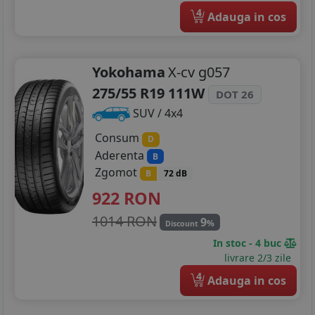
4
Adauga in cos
Yokohama
X-cv g057
275/55 R19 111W
DOT 26
SUV / 4x4
Consum
D
Aderenta
B
Zgomot
B
72 dB
922
RON
1014 RON
9
%
Discount
In stoc - 4 buc
livrare 2/3 zile
4
Adauga in cos