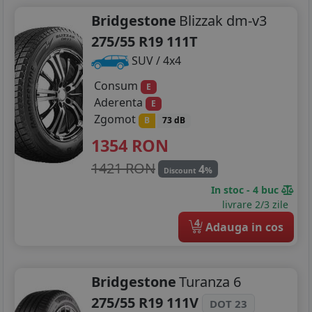
Bridgestone
Blizzak dm-v3
275/55 R19 111T
SUV / 4x4
Consum
E
Aderenta
E
Zgomot
B
73 dB
1354
RON
1421 RON
4
%
Discount
In stoc - 4 buc
livrare 2/3 zile
4
Adauga in cos
Bridgestone
Turanza 6
275/55 R19 111V
DOT 23