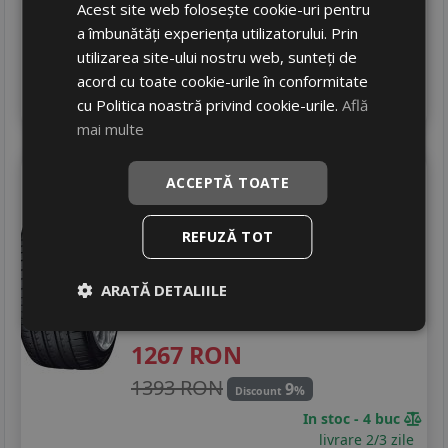
Acest site web folosește cookie-uri pentru
1178 RON
17
%
Discount
a îmbunătăți experiența utilizatorului. Prin
In stoc - peste 12 buc
utilizarea site-ului nostru web, sunteți de
livrare 5/7 zile
acord cu toate cookie-urile în conformitate
4
Adauga in cos
cu Politica noastră privind cookie-urile.
Află
mai multe
Yokohama
Advan sport v105t
ACCEPTĂ TOATE
275/55 R19 111W
Turisme
REFUZĂ TOT
Consum
D
ARATĂ DETALIILE
Aderenta
A
Zgomot
B
72 dB
1267
RON
1393 RON
9
%
Discount
In stoc - 4 buc
livrare 2/3 zile