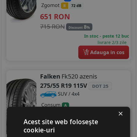
Zgomot
B
72 dB
651
RON
715 RON
8
%
Discount
In stoc - peste 12 buc
livrare 2/3 zile
4
Adauga in cos
Falken
Fk520 azenis
275/55 R19 115V
DOT 25
SUV / 4x4
Consum
A
×
Aderenta
A
Zgomot
Acest site web folosește
A
71 dB
cookie-uri
966
RON