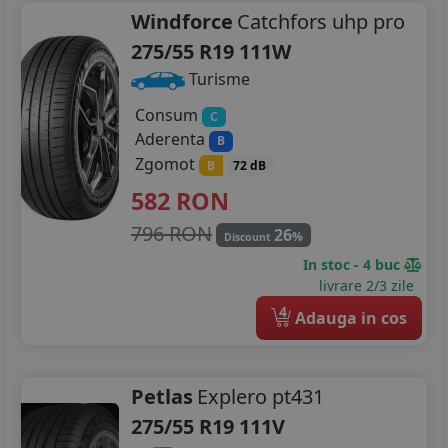
Windforce
Catchfors uhp pro
275/55 R19 111W
Turisme
Consum
C
Aderenta
B
Zgomot
B
72 dB
582
RON
796 RON
26
%
Discount
In stoc - 4 buc
livrare 2/3 zile
4
Adauga in cos
Petlas
Explero pt431
275/55 R19 111V