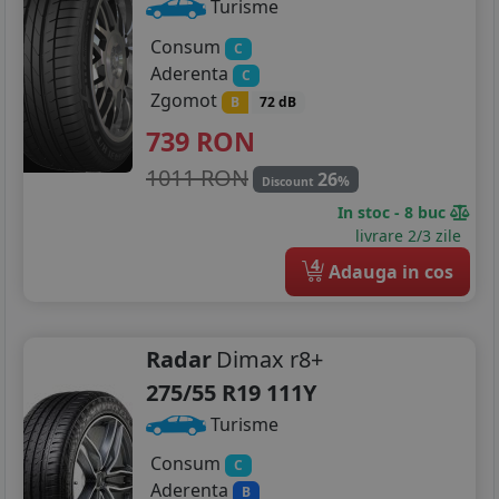
Turisme
Consum
C
Aderenta
C
Zgomot
B
72 dB
739
RON
1011 RON
26
%
Discount
In stoc - 8 buc
livrare 2/3 zile
4
Adauga in cos
Radar
Dimax r8+
275/55 R19 111Y
Turisme
Consum
C
Aderenta
B