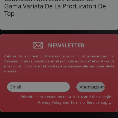
Gama Variata De La Producatori De
Top
NEWSLETTER
Vreți să fiți la curent cu toate noutățile în industria anvelopelor în
România? Vreți să primiți pe email promoții exclusive? Abonați-vă pe
email și veți primi pe email o dată pe săptămână cele mai bune oferte
și noutăți.
This site is protected by reCAPTCHA and the Google
Privacy Policy
and
Terms of Service
apply.