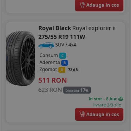
4
Adauga in cos
Royal Black
Royal explorer ii
275/55 R19 111W
SUV / 4x4
Consum
C
Aderenta
B
Zgomot
B
72 dB
511
RON
623 RON
17
%
Discount
In stoc - 8 buc
livrare 2/3 zile
4
Adauga in cos