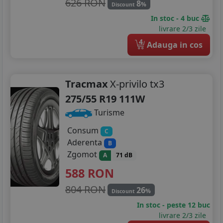
626 RON
8
%
Discount
In stoc - 4 buc
livrare 2/3 zile
4
Adauga in cos
Tracmax
X-privilo tx3
275/55 R19 111W
Turisme
Consum
C
Aderenta
B
Zgomot
A
71 dB
588
RON
804 RON
26
%
Discount
In stoc - peste 12 buc
livrare 2/3 zile