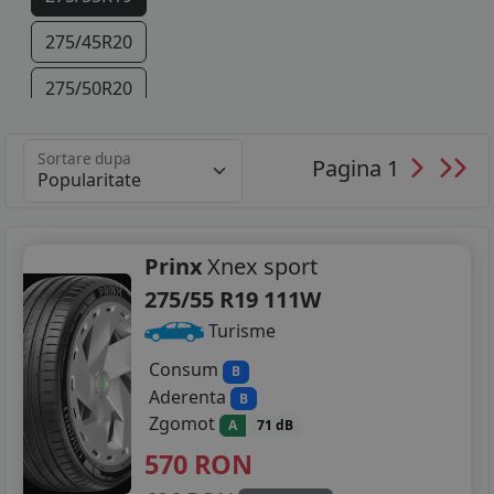
275/45R20
275/50R20
295/40R21
Sortare dupa
Pagina 1
Prinx
Xnex sport
275/55 R19 111W
Turisme
Consum
B
Aderenta
B
Zgomot
A
71 dB
570
RON