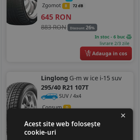
Zgomot
B
72 dB
645
RON
883 RON
26
%
Discount
In stoc - 6 buc
livrare 2/3 zile
4
Adauga in cos
Linglong
G-m w ice i-15 suv
295/40 R21 107T
SUV / 4x4
Consum
D
×
Aderenta
D
Zgomot
Acest site web folosește
B
75 dB
cookie-uri
567
RON