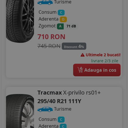
Turisme
Consum
C
Aderenta
D
Zgomot
A
71 dB
710
RON
745 RON
4
%
Discount
Ultimele 2 bucati!
livrare 2/3 zile
4
Adauga in cos
Tracmax
X-privilo rs01+
295/40 R21 111Y
Turisme
Consum
C
Aderenta
C