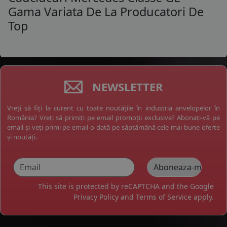
Gama Variata De La Producatori De
Top
NEWSLETTER
Vreți să fiți la curent cu toate noutățile în industria anvelopelor în
România? Vreți să primiți pe email promoții exclusive? Abonați-vă pe
email și veți primi pe email o dată pe săptămână cele mai bune oferte
și noutăți.
This site is protected by reCAPTCHA and the Google
Privacy Policy
and
Terms of Service
apply.