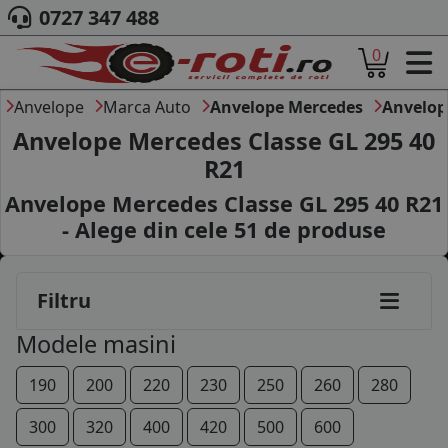
0727 347 488
0
ACASA
DESPRE NOI
Anvelope
Marca Auto
Anvelope Mercedes
Anvelop
ANVELOPE
Anvelope Mercedes Classe GL 295 40
AUTO
R21
CAMION
Anvelope Mercedes Classe GL 295 40 R21
MOTO
AGROINDUSTRIALE
- Alege din cele
51
de produse
CAUTARE DUPA
DIMENSIUNI
PRODUCATORI ANVELOPE
Filtru
MARCA AUTO
Modele masini
BLOG
B2B - COLABORARE COMPANII
190
200
220
230
250
260
280
CONT
300
320
400
420
500
600
CONTACT