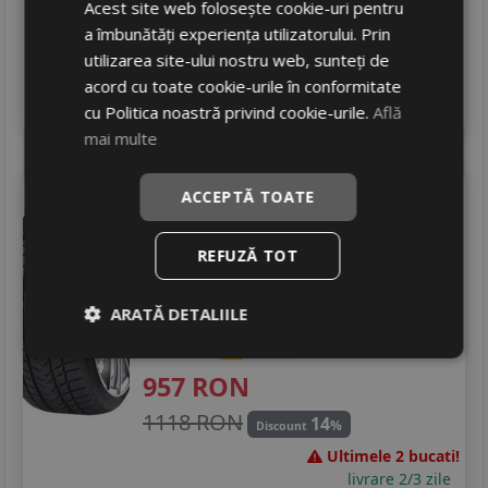
Acest site web folosește cookie-uri pentru
747 RON
24
%
Discount
a îmbunătăți experiența utilizatorului. Prin
Ultima bucata!
utilizarea site-ului nostru web, sunteți de
livrare 2/3 zile
acord cu toate cookie-urile în conformitate
4
Adauga in cos
cu Politica noastră privind cookie-urile.
Află
mai multe
Gripmax
Pro winter
ACCEPTĂ TOATE
295/40 R21 111V
DOT 24
Turisme
REFUZĂ TOT
Consum
C
ARATĂ DETALIILE
Aderenta
C
Zgomot
B
74 dB
957
RON
1118 RON
14
%
Discount
Ultimele 2 bucati!
livrare 2/3 zile