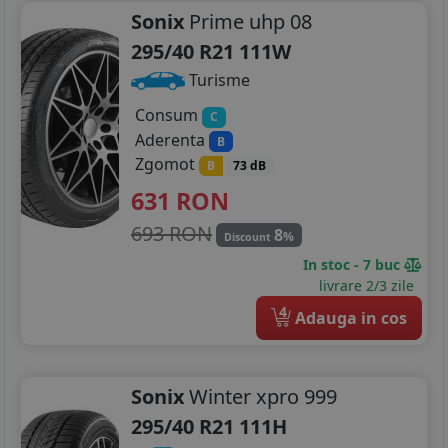
Sonix
Prime uhp 08
295/40 R21 111W
Turisme
Consum
C
Aderenta
B
Zgomot
B
73 dB
631
RON
693 RON
8
%
Discount
In stoc - 7 buc
livrare 2/3 zile
4
Adauga in cos
Sonix
Winter xpro 999
295/40 R21 111H