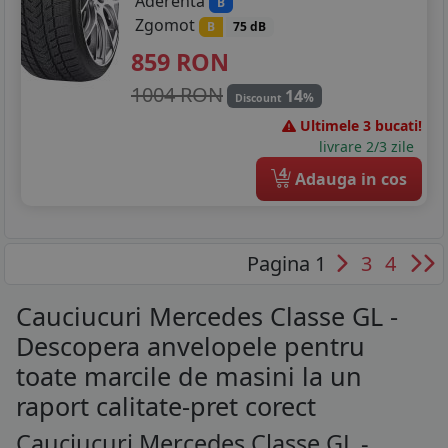
Aderenta
B
Zgomot
B
75 dB
859
RON
1004 RON
14
%
Discount
Ultimele 3 bucati!
livrare 2/3 zile
4
Adauga in cos
Pagina 1
3
4
Cauciucuri Mercedes Classe GL -
Descopera anvelopele pentru
toate marcile de masini la un
raport calitate-pret corect
Cauciucuri Mercedes Classe GL -