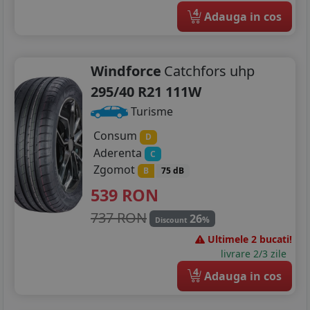
4
Adauga in cos
Windforce
Catchfors uhp
295/40 R21 111W
Turisme
Consum
D
Aderenta
C
Zgomot
B
75 dB
539
RON
737 RON
26
%
Discount
Ultimele 2 bucati!
livrare 2/3 zile
4
Adauga in cos