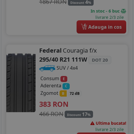
1867 RON
4
%
Discount
In stoc - 6 buc
livrare 2/3 zile
4
Adauga in cos
Federal
Couragia f/x
295/40 R21 111W
DOT 20
SUV / 4x4
Consum
E
Aderenta
C
Zgomot
B
72 dB
383
RON
466 RON
17
%
Discount
Ultima bucata!
livrare 2/3 zile