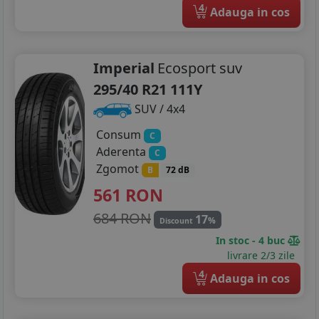
4
Adauga in cos
Imperial
Ecosport suv
295/40 R21 111Y
SUV / 4x4
Consum
C
Aderenta
C
Zgomot
B
72 dB
561
RON
684 RON
17
%
Discount
In stoc - 4 buc
livrare 2/3 zile
4
Adauga in cos