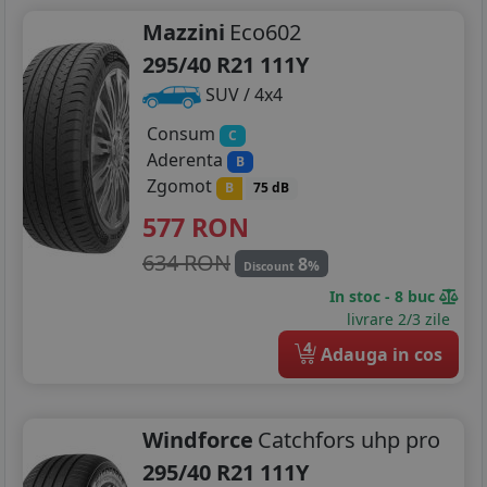
Mazzini
Eco602
295/40 R21 111Y
SUV / 4x4
Consum
C
Aderenta
B
Zgomot
B
75 dB
577
RON
634 RON
8
%
Discount
In stoc - 8 buc
livrare 2/3 zile
4
Adauga in cos
Windforce
Catchfors uhp pro
295/40 R21 111Y