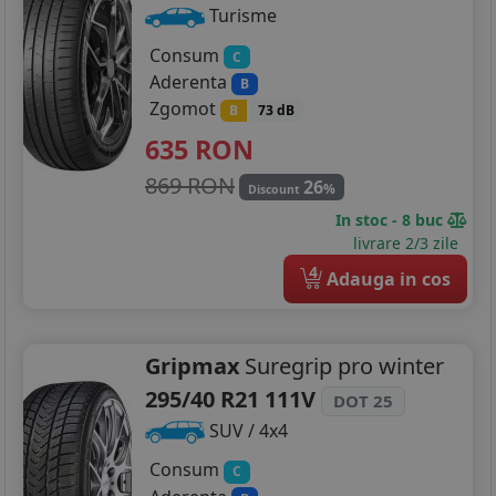
Turisme
Consum
C
Aderenta
B
Zgomot
B
73 dB
635
RON
869 RON
26
%
Discount
In stoc - 8 buc
livrare 2/3 zile
4
Adauga in cos
Gripmax
Suregrip pro winter
295/40 R21 111V
DOT 25
SUV / 4x4
Consum
C