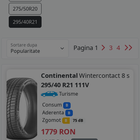
275/50R20
295/40R21
Sortare dupa
Pagina 1
3
4
Continental
Wintercontact 8 s
295/40 R21 111V
Turisme
Consum
B
Aderenta
B
Zgomot
B
75 dB
1779
RON