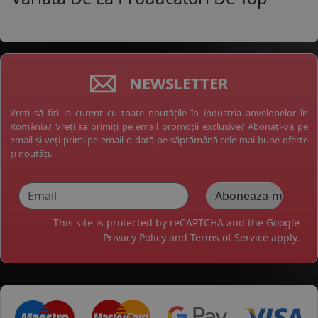
NEWSLETTER
Vreți să fiți la curent cu toate noutățile în industria anvelopelor în
România? Vreți să primiți pe email promoții exclusive? Abonați-vă pe
email și veți primi pe email o dată pe săptămână cele mai bune oferte
și noutăți.
This site is protected by reCAPTCHA and the Google
Privacy Policy
and
Terms of Service
apply.