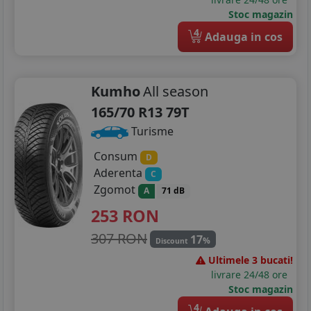
Stoc magazin
4
Adauga in cos
Kumho
All season
165/70 R13 79T
Turisme
Consum
D
Aderenta
C
Zgomot
A
71 dB
253
RON
307 RON
17
%
Discount
Ultimele 3 bucati!
livrare 24/48 ore
Stoc magazin
4