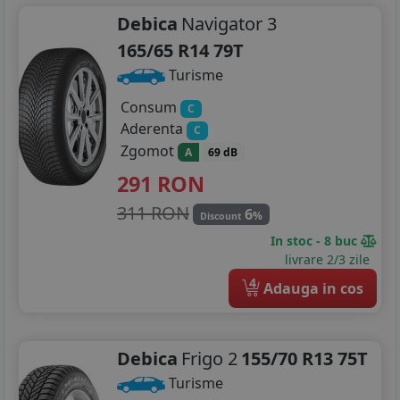
Debica
Navigator 3
165/65 R14 79T
Turisme
Consum
C
Aderenta
C
Zgomot
A
69 dB
291
RON
311 RON
6
%
Discount
In stoc - 8 buc
livrare 2/3 zile
4
Adauga in cos
Debica
Frigo 2
155/70 R13 75T
Turisme