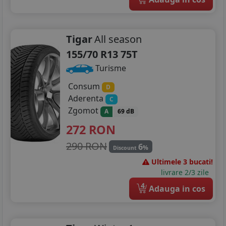
Tigar
All season
155/70 R13 75T
Turisme
Consum
D
Aderenta
C
Zgomot
A
69 dB
272
RON
290 RON
6
%
Discount
Ultimele 3 bucati!
livrare 2/3 zile
4
Adauga in cos