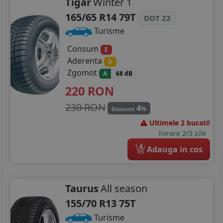
Tigar
Winter 1
165/65 R14 79T
DOT 22
Turisme
Consum
E
Aderenta
D
Zgomot
A
68 dB
220
RON
230 RON
4
%
Discount
Ultimele 2 bucati!
livrare 2/3 zile
4
Adauga in cos
Taurus
All season
155/70 R13 75T
Turisme