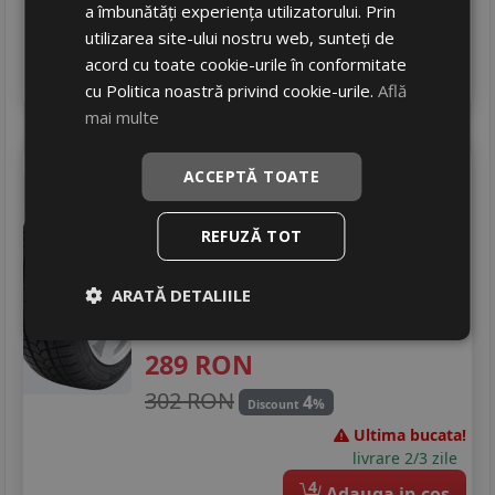
a îmbunătăți experiența utilizatorului. Prin
In stoc - 5 buc
utilizarea site-ului nostru web, sunteți de
livrare 2/3 zile
acord cu toate cookie-urile în conformitate
4
Adauga in cos
cu Politica noastră privind cookie-urile.
Află
mai multe
Sebring
Formulasnow+ 601
ACCEPTĂ TOATE
165/70 R13 79T
Turisme
REFUZĂ TOT
Consum
E
ARATĂ DETALIILE
Aderenta
D
Zgomot
A
68 dB
289
RON
302 RON
4
%
Discount
Ultima bucata!
livrare 2/3 zile
4
Adauga in cos