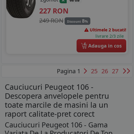
A
68 dB
227
RON
249 RON
8
%
Discount
Ultimele 2 bucati!
livrare 2/3 zile
4
Adauga in cos
Pagina 1
25
26
27
Cauciucuri Peugeot 106 -
Descopera anvelopele pentru
toate marcile de masini la un
raport calitate-pret corect
Cauciucuri Peugeot 106 - Gama
Variata De La Producatori De Top