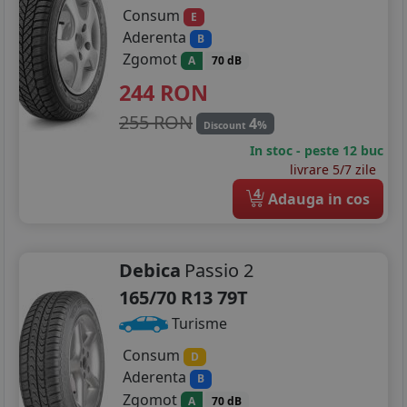
Consum
E
Aderenta
B
Zgomot
A
70 dB
244
RON
255 RON
4
%
Discount
In stoc - peste 12 buc
livrare 5/7 zile
4
Adauga in cos
Debica
Passio 2
165/70 R13 79T
Turisme
Consum
D
Aderenta
B
Zgomot
A
70 dB