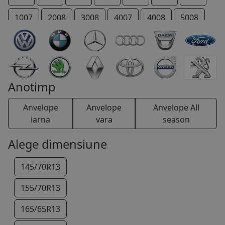
COS (
0 PRODUSE
)
1007
2008
3008
4007
4008
5008
206 +
207 +
Bipper
Boxer
Expert
IOn
P 4
Partner
RCZ
Rifter
TRAVELLER
Anotimp
Anvelope
Anvelope
Anvelope All
iarna
vara
season
Alege dimensiune
145/70R13
155/70R13
165/65R13