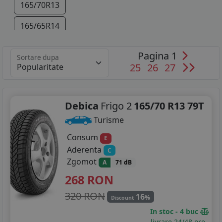
165/70R13
165/65R14
175/60R14
Pagina 1
Sortare dupa
25
26
27
185/55R14
Debica
Frigo 2
165/70 R13 79T
Turisme
Consum
E
Aderenta
C
Zgomot
A
71 dB
268
RON
320 RON
16
%
Discount
In stoc - 4 buc
livrare 24/48 ore