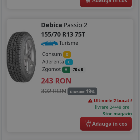
Adauga in cos
Debica
Passio 2
155/70 R13 75T
Turisme
Consum
D
Aderenta
C
Zgomot
A
70 dB
243
RON
302 RON
19
%
Discount
Ultimele 2 bucati!
livrare 24/48 ore
Stoc magazin
4
Adauga in cos