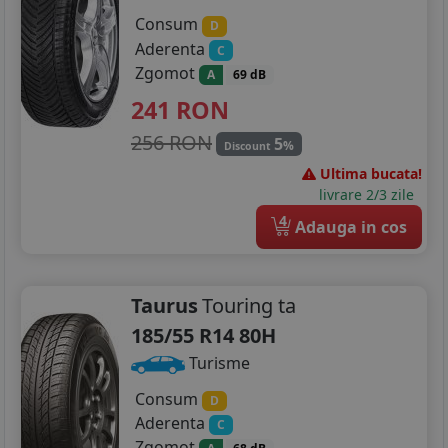
Consum
D
Aderenta
C
Zgomot
A
69 dB
241
RON
256 RON
5
%
Discount
Ultima bucata!
livrare 2/3 zile
4
Adauga in cos
Taurus
Touring ta
185/55 R14 80H
Turisme
Consum
D
Aderenta
C
Zgomot