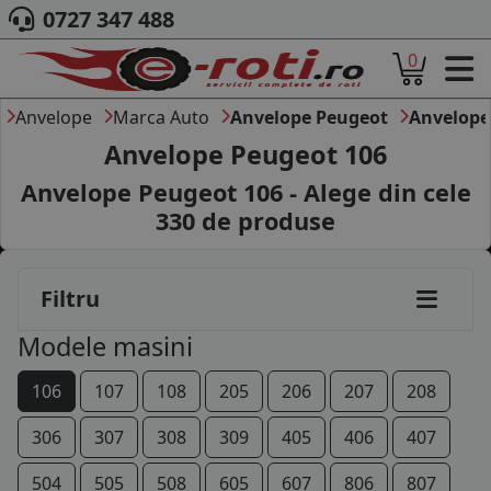
0727 347 488
0
ACASA
DESPRE NOI
Anvelope
Marca Auto
Anvelope Peugeot
Anvelope
ANVELOPE
Anvelope Peugeot 106
AUTO
Anvelope Peugeot 106 - Alege din cele
CAMION
330
de produse
MOTO
AGROINDUSTRIALE
CAUTARE DUPA
Filtru
DIMENSIUNI
PRODUCATORI ANVELOPE
Modele masini
MARCA AUTO
BLOG
106
107
108
205
206
207
208
B2B - COLABORARE COMPANII
306
307
308
309
405
406
407
CONT
504
505
508
605
607
806
807
CONTACT