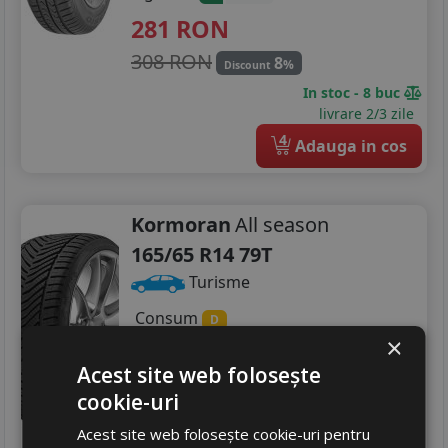
281
RON
308 RON
8
%
Discount
In stoc - 8 buc
livrare 2/3 zile
4
Adauga in cos
Kormoran
All season
165/65 R14 79T
Turisme
Consum
D
Aderenta
×
C
Zgomot
A
69 dB
Acest site web folosește
274
RON
cookie-uri
292 RON
Acest site web folosește cookie-uri pentru
6
%
Discount