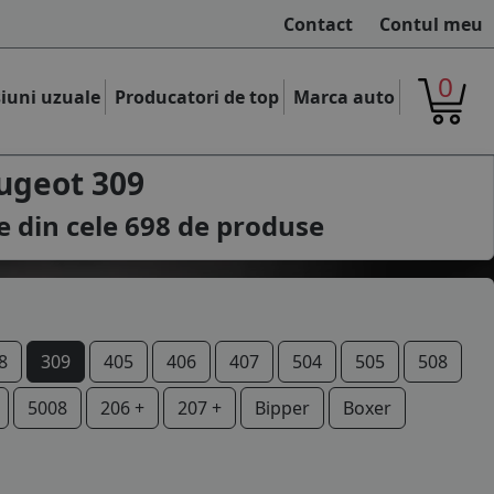
Contact
Contul meu
0
iuni uzuale
Producatori de top
Marca auto
ugeot 309
e din cele
698
de produse
8
309
405
406
407
504
505
508
5008
206 +
207 +
Bipper
Boxer