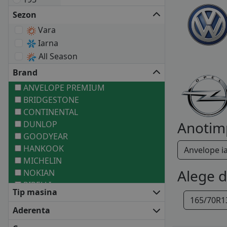
Sezon
Vara
Iarna
All Season
Brand
ANVELOPE PREMIUM
BRIDGESTONE
CONTINENTAL
Anotim
DUNLOP
GOODYEAR
HANKOOK
Anvelope i
MICHELIN
Alege 
NOKIAN
PIRELLI
Tip masina
ANVELOPE MEDII
165/70R1
BARUM
Aderenta
BF GOODRICH