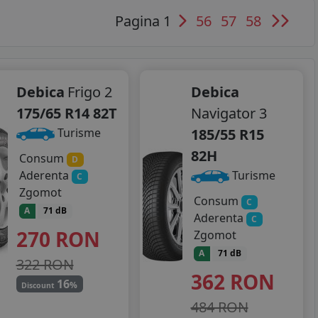
Pagina 1
56
57
58
Debica
Frigo 2
Debica
175/65 R14 82T
Navigator 3
185/55 R15
Turisme
82H
Consum
D
Aderenta
Turisme
C
Zgomot
Consum
C
A
71 dB
Aderenta
C
270
RON
Zgomot
A
71 dB
322 RON
362
RON
16
%
Discount
484 RON