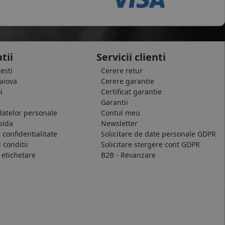
tii
Servicii clienti
testi
Cerere retur
raiova
Cerere garantie
i
Certificat garantie
Garantii
datelor personale
Contul meu
pida
Newsletter
e confidentialitate
Solicitare de date personale GDPR
 conditii
Solicitare stergere cont GDPR
 etichetare
B2B - Revanzare