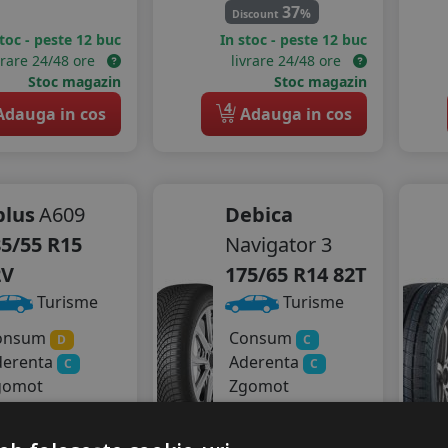
37
%
Discount
stoc - peste 12 buc
In stoc - peste 12 buc
vrare 24/48 ore
livrare 24/48 ore
Stoc magazin
Stoc magazin
4
dauga in cos
Adauga in cos
plus
A609
Debica
5/55 R15
Navigator 3
2V
175/65 R14 82T
Turisme
Turisme
onsum
Consum
D
C
derenta
Aderenta
C
C
gomot
Zgomot
70 dB
A
69 dB