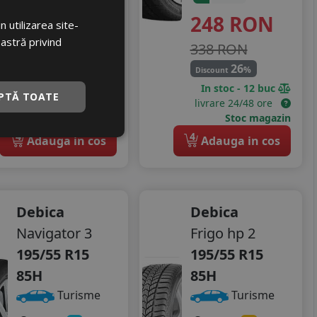
229
RON
248
RON
 utilizarea site-
oastră privind
363 RON
338 RON
36
26
%
%
Discount
Discount
In stoc - peste 12 buc
In stoc - 12 buc
PTĂ TOATE
livrare 24/48 ore
livrare 24/48 ore
Stoc magazin
Stoc magazin
4
4
Adauga in cos
Adauga in cos
Debica
Debica
Navigator 3
Frigo hp 2
195/55 R15
195/55 R15
85H
85H
Turisme
Turisme