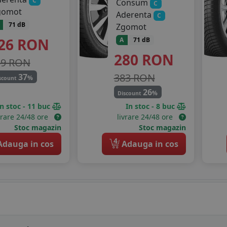
C
Consum
C
gomot
Aderenta
C
71 dB
Zgomot
26
RON
A
71 dB
280
RON
59 RON
383 RON
37
%
scount
26
%
Discount
In stoc - 11 buc
In stoc - 8 buc
vrare 24/48 ore
livrare 24/48 ore
Stoc magazin
Stoc magazin
4
dauga in cos
Adauga in cos