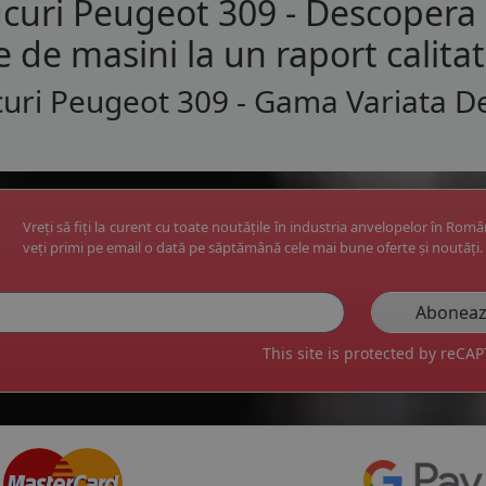
curi Peugeot 309 - Descopera
e de masini la un raport calita
uri Peugeot 309 - Gama Variata D
Vreți să fiți la curent cu toate noutățile în industria anvelopelor în Rom
veți primi pe email o dată pe săptămână cele mai bune oferte și noutăți.
This site is protected by reC