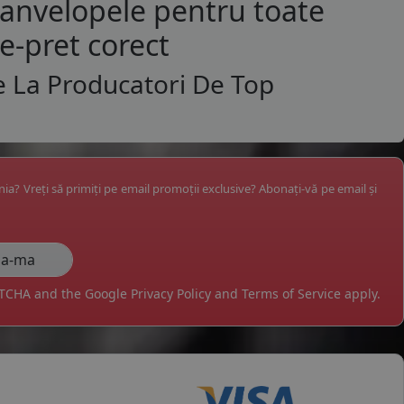
 anvelopele pentru toate
te-pret corect
e La Producatori De Top
ânia? Vreți să primiți pe email promoții exclusive? Abonați-vă pe email și
APTCHA and the Google
Privacy Policy
and
Terms of Service
apply.