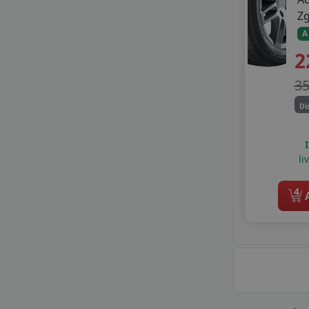
ROYAL BLACK
Z
SAILUN
A
SEBRING
2
SONIX
STARMAXX
3
SUMITOMO
SUNNY
Di
TAURUS
TIGAR
TOURADOR
li
TRACMAX
TRANSMATE
4
A
TRIANGLE
TYFOON
VIKING
WESTLAKE
WINDFORCE
ZEETEX