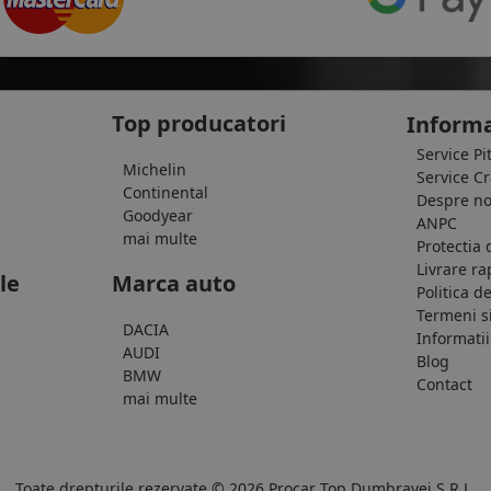
Top producatori
Informa
Service Pi
Michelin
Service C
Continental
Despre no
Goodyear
ANPC
mai multe
Protectia 
Livrare ra
le
Marca auto
Politica d
Termeni si
DACIA
Informatii
AUDI
Blog
BMW
Contact
mai multe
Toate drepturile rezervate © 2026 Procar Top Dumbravei S.R.L.