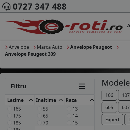
0727 347 488
A
Anvelope
Marca Auto
Anvelope Peugeot
Anvelope Peugeot 309
Modele
Filtru
106
107
Latime
Inaltime
Raza
605
607
165
55
13
175
65
14
Expert
185
70
15
195