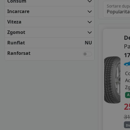
Consum
COOPER
Sortare dup
DEBICA
Incarcare
FIRESTONE
Viteza
FULDA
KLEBER
Zgomot
D
KUMHO
Runflat
NU
MATADOR
Pa
NEXEN
Ranforsat
17
SAVA
SEMPERIT
UNIROYAL
C
VREDESTEIN
A
YOKOHAMA
Z
ANVELOPE BUGET
A
APLUS
2
APTANY
AUSTONE
3
AUTOGREEN
Di
CEAT