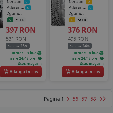
Consum
Consum
C
D
Aderenta
Aderenta
C
C
Zgomot
Zgomot
A
71 dB
B
72 dB
397
RON
376
RON
531 RON
495 RON
25
24
%
%
Discount
Discount
In stoc - 8 buc
In stoc - 8 buc
livrare 24/48 ore
livrare 24/48 ore
Stoc magazin
Stoc magazin
4
4
Adauga in cos
Adauga in cos
Pagina 1
56
57
58