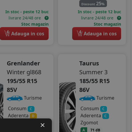
25
%
Discount
In stoc - peste 12 buc
In stoc - peste 12 buc
livrare 24/48 ore
livrare 24/48 ore
Stoc magazin
Stoc magazin
4
4
Adauga in cos
Adauga in cos
Grenlander
Taurus
Winter gl868
Summer 3
195/55 R15
185/55 R15
85V
86V
Turisme
Turisme
Consum
Consum
C
C
Aderenta
Aderenta
D
C
Zgomot
Zgomot
×
A
69 dB
A
71 dB