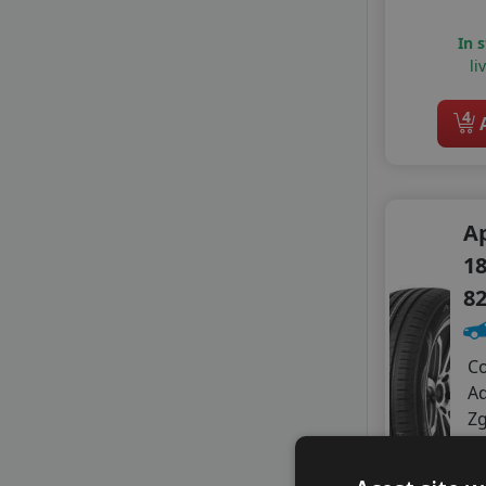
DELINTE
In 
DIPLOMAT
li
DOUBLE COIN
DOUBLESTAR
4
A
FORTUNA
FORTUNE
GAJAH TUNGGAL
GITI
A
GOLDLINE
GOODRIDE
18
GRENLANDER
8
GT RADIAL
HIFLY
IMPERIAL
C
KELLY
A
KORMORAN
Z
LANDSAIL
A
LASSA