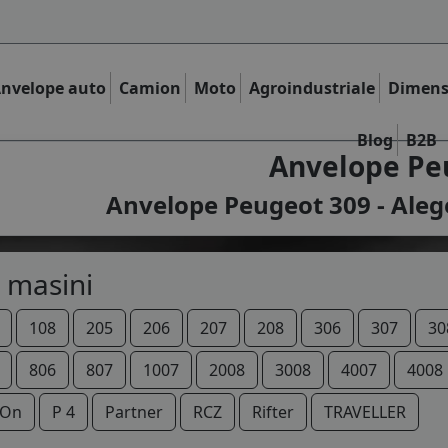
nvelope auto
Camion
Moto
Agroindustriale
Dimens
Blog
B2B
Anvelope Pe
Anvelope Peugeot 309 - Aleg
 masini
108
205
206
207
208
306
307
30
806
807
1007
2008
3008
4007
4008
IOn
P 4
Partner
RCZ
Rifter
TRAVELLER