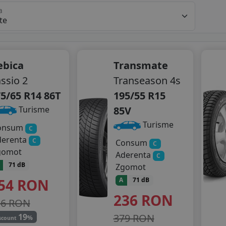
a
ebica
Transmate
ssio 2
Transeason 4s
5/65 R14 86T
195/55 R15
85V
Turisme
Turisme
onsum
C
derenta
C
Consum
C
gomot
Aderenta
C
71 dB
Zgomot
54
RON
A
71 dB
236
RON
16 RON
379 RON
19
%
scount