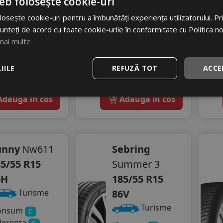
35
RON
283
RON
eb folosește cookie-uri
osește cookie-uri pentru a îmbunătăți experiența utilizatorului. Prin
49 RON
344 RON
unteți de acord cu toate cookie-urile în conformitate cu Politica n
32
17
%
%
scount
Discount
mai multe
stoc - peste 12 buc
In stoc - peste 12 buc
IILE
REFUZĂ TOT
ACCE
vrare 24/48 ore
livrare 24/48 ore
Stoc magazin
Stoc magazin
4
dauga in cos
Adauga in cos
unny
Nw611
Sebring
5/55 R15
Summer 3
6H
185/55 R15
86V
Turisme
Turisme
onsum
C
derenta