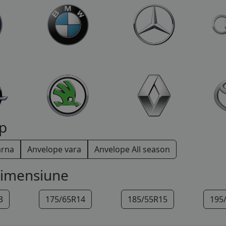
p
arna
Anvelope vara
Anvelope All season
dimensiune
3
175/65R14
185/55R15
195