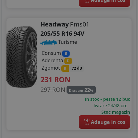
Headway
Pms01
205/55 R16 94V
Turisme
Consum
B
Aderenta
D
Zgomot
B
72 dB
231
RON
297 RON
22
%
Discount
In stoc - peste 12 buc
livrare 24/48 ore
Stoc magazin
4
Adauga in cos