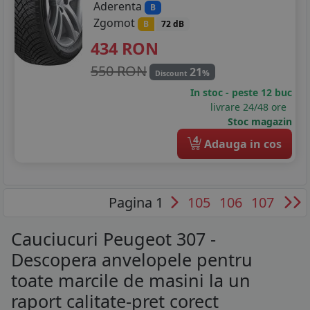
Aderenta
B
Zgomot
B
72 dB
434
RON
550 RON
21
%
Discount
In stoc - peste 12 buc
livrare 24/48 ore
Stoc magazin
4
Adauga in cos
Pagina 1
105
106
107
Cauciucuri Peugeot 307 -
Descopera anvelopele pentru
toate marcile de masini la un
raport calitate-pret corect