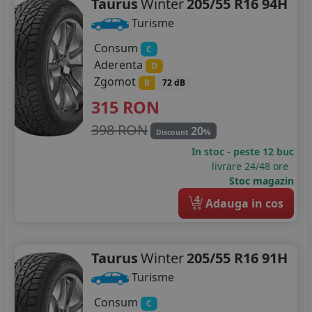
Taurus
Winter
205/55 R16 94H
Turisme
Consum
C
Aderenta
D
Zgomot
B
72 dB
315
RON
398 RON
20
%
Discount
In stoc - peste 12 buc
livrare 24/48 ore
Stoc magazin
4
Adauga in cos
Taurus
Winter
205/55 R16 91H
Turisme
Consum
C