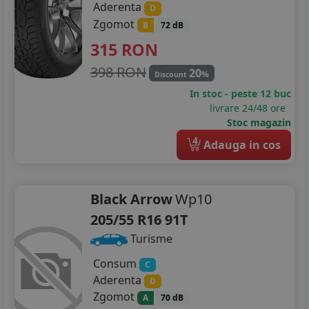
Aderenta
D
Zgomot
B
72 dB
315
RON
398 RON
20
%
Discount
In stoc - peste 12 buc
livrare 24/48 ore
Stoc magazin
4
Adauga in cos
Black Arrow
Wp10
205/55 R16 91T
Turisme
Consum
C
Aderenta
D
Zgomot
A
70 dB