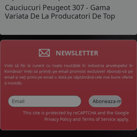
Cauciucuri Peugeot 307 - Gama
Variata De La Producatori De Top
NEWSLETTER
Vreți să fiți la curent cu toate noutățile în industria anvelopelor în
România? Vreți să primiți pe email promoții exclusive? Abonați-vă pe
email și veți primi pe email o dată pe săptămână cele mai bune oferte
și noutăți.
This site is protected by reCAPTCHA and the Google
Privacy Policy
and
Terms of Service
apply.