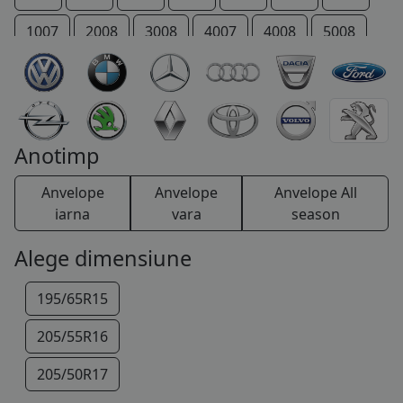
COS (
0 PRODUSE
)
1007
2008
3008
4007
4008
5008
206 +
207 +
Bipper
Boxer
Expert
IOn
P 4
Partner
RCZ
Rifter
TRAVELLER
Anotimp
Anvelope
Anvelope
Anvelope All
iarna
vara
season
Alege dimensiune
195/65R15
205/55R16
205/50R17