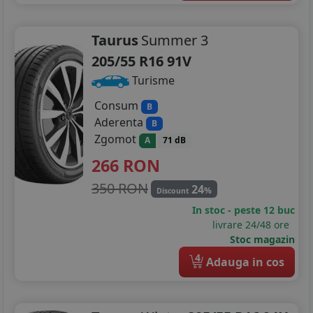
Taurus
Summer 3
205/55 R16 91V
Turisme
Consum
B
Aderenta
B
Zgomot
A
71 dB
266
RON
350 RON
24
%
Discount
In stoc - peste 12 buc
livrare 24/48 ore
Stoc magazin
4
Adauga in cos