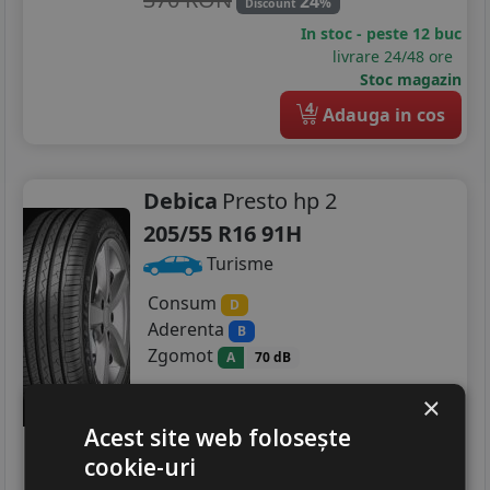
24
%
Discount
In stoc - peste 12 buc
livrare 24/48 ore
Stoc magazin
4
Adauga in cos
Debica
Presto hp 2
205/55 R16 91H
Turisme
Consum
D
Aderenta
B
Zgomot
A
70 dB
306
RON
×
403 RON
24
Acest site web folosește
%
Discount
cookie-uri
In stoc - peste 12 buc
livrare 24/48 ore