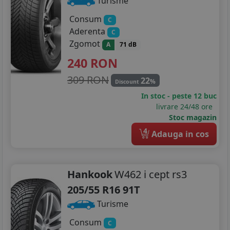
Turisme
Consum
C
Aderenta
C
Zgomot
A
71 dB
240
RON
309 RON
22
%
Discount
In stoc - peste 12 buc
livrare 24/48 ore
Stoc magazin
4
Adauga in cos
Hankook
W462 i cept rs3
205/55 R16 91T
Turisme
Consum
C