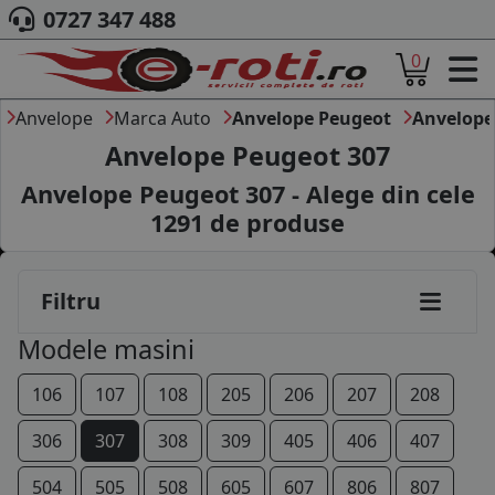
0727 347 488
0
ACASA
DESPRE NOI
Anvelope
Marca Auto
Anvelope Peugeot
Anvelope
ANVELOPE
Anvelope Peugeot 307
AUTO
Anvelope Peugeot 307 - Alege din cele
CAMION
1291
de produse
MOTO
AGROINDUSTRIALE
CAUTARE DUPA
Filtru
DIMENSIUNI
PRODUCATORI ANVELOPE
Modele masini
MARCA AUTO
BLOG
106
107
108
205
206
207
208
B2B - COLABORARE COMPANII
306
307
308
309
405
406
407
CONT
504
505
508
605
607
806
807
CONTACT