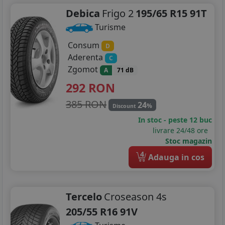
Debica
Frigo 2
195/65 R15 91T
Turisme
Consum
D
Aderenta
C
Zgomot
A
71 dB
292
RON
385 RON
24
%
Discount
In stoc - peste 12 buc
livrare 24/48 ore
Stoc magazin
4
Adauga in cos
Tercelo
Croseason 4s
205/55 R16 91V