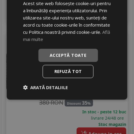
Acest site web folosește cookie-uri pentru
Stoc magazin
a îmbunătăți experiența utilizatorului. Prin
4
Adauga in cos
utilizarea site-ului nostru web, sunteți de
acord cu toate cookie-urile în conformitate
cu Politica noastră privind cookie-urile.
Află
Grenlander
Greenwing as
mai multe
205/55 R16 94V
ACCEPTĂ TOATE
Turisme
Consum
C
REFUZĂ TOT
Aderenta
C
Zgomot
A
71 dB
ARATĂ DETALIILE
245
RON
380 RON
35
%
Discount
In stoc - peste 12 buc
livrare 24/48 ore
Stoc magazin
4
Adauga in cos