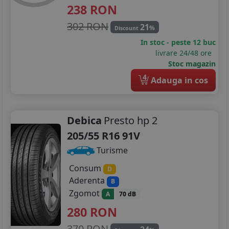
238
RON
302 RON
21
%
Discount
In stoc - peste 12 buc
livrare 24/48 ore
Stoc magazin
4
Adauga in cos
Debica
Presto hp 2
205/55 R16 91V
Turisme
Consum
D
Aderenta
B
Zgomot
A
70 dB
280
RON
370 RON