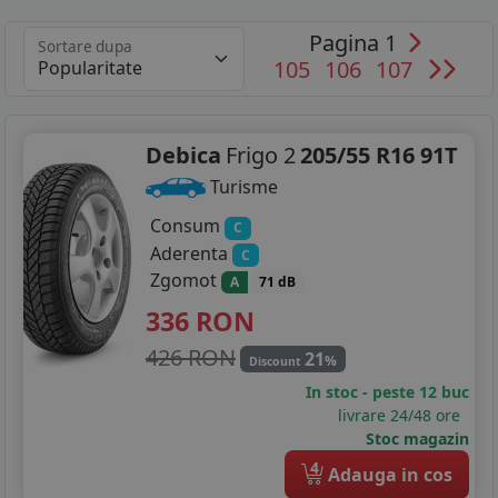
Pagina 1
Sortare dupa
105
106
107
Debica
Frigo 2
205/55 R16 91T
Turisme
Consum
C
Aderenta
C
Zgomot
A
71 dB
336
RON
426 RON
21
%
Discount
In stoc - peste 12 buc
livrare 24/48 ore
Stoc magazin
4
Adauga in cos