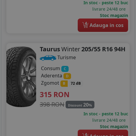
In stoc - peste 12 buc
livrare 24/48 ore
Stoc magazin
4
Adauga in cos
Taurus
Winter
205/55 R16 94H
Turisme
Consum
C
Aderenta
D
Zgomot
B
72 dB
315
RON
398 RON
20
%
Discount
In stoc - peste 12 buc
livrare 24/48 ore
Stoc magazin
4