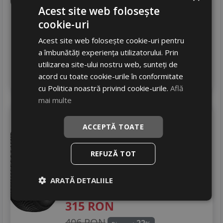
245
RON
Acest site web folosește
cookie-uri
381 RON
35
%
Discount
Acest site web folosește cookie-uri pentru
In stoc - peste 12 buc
livrare 24/48 ore
a îmbunătăți experiența utilizatorului. Prin
Stoc magazin
utilizarea site-ului nostru web, sunteți de
4
acord cu toate cookie-urile în conformitate
Adauga in cos
cu Politica noastră privind cookie-urile.
Află
mai multe
Laufenn
Lh71 g fit 4s
ACCEPTĂ TOATE
205/55 R16 91H
Turisme
REFUZĂ TOT
Consum
D
Aderenta
B
ARATĂ DETALIILE
Zgomot
B
72 dB
315
RON
406 RON
22