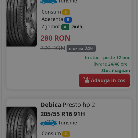
Turisme
Consum
D
Aderenta
B
Zgomot
A
70 dB
280
RON
370 RON
24
%
Discount
In stoc - peste 12 buc
livrare 24/48 ore
Stoc magazin
4
Adauga in cos
Debica
Presto hp 2
205/55 R16 91H
Turisme
Consum
D