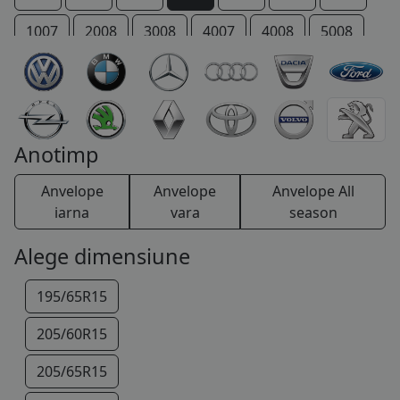
COS (
0 PRODUSE
)
1007
2008
3008
4007
4008
5008
206 +
207 +
Bipper
Boxer
Expert
IOn
P 4
Partner
RCZ
Rifter
TRAVELLER
Anotimp
Anvelope
Anvelope
Anvelope All
iarna
vara
season
Alege dimensiune
195/65R15
205/60R15
205/65R15