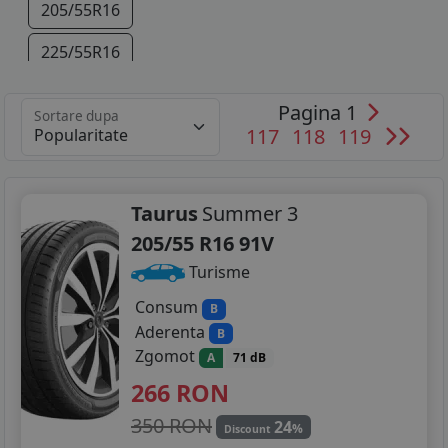
205/55R16
225/55R16
Pagina 1
Sortare dupa
117
118
119
Taurus
Summer 3
205/55 R16 91V
Turisme
Consum
B
Aderenta
B
Zgomot
A
71 dB
266
RON
350 RON
24
%
Discount