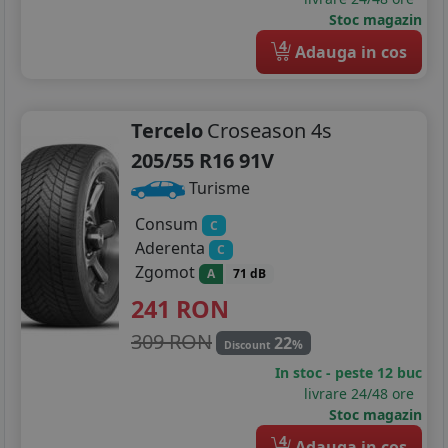
Stoc magazin
4
Adauga in cos
Tercelo
Croseason 4s
205/55 R16 91V
Turisme
Consum
C
Aderenta
C
Zgomot
A
71 dB
241
RON
309 RON
22
%
Discount
In stoc - peste 12 buc
livrare 24/48 ore
Stoc magazin
4
Adauga in cos