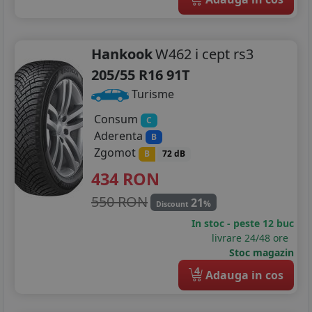
Hankook
W462 i cept rs3
205/55 R16 91T
Turisme
Consum
C
Aderenta
B
Zgomot
B
72 dB
434
RON
550 RON
21
%
Discount
In stoc - peste 12 buc
livrare 24/48 ore
Stoc magazin
4
Adauga in cos