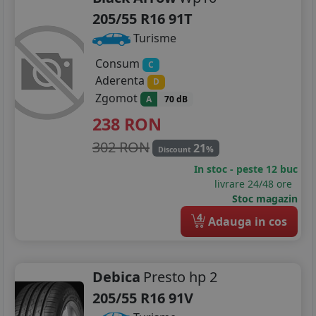
205/55 R16 91T
Turisme
Consum
C
Aderenta
D
Zgomot
A
70 dB
238
RON
302 RON
21
%
Discount
In stoc - peste 12 buc
livrare 24/48 ore
Stoc magazin
4
Adauga in cos
Debica
Presto hp 2
205/55 R16 91V