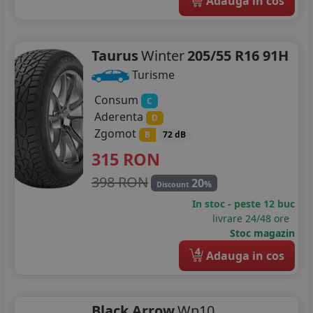
Adauga in cos
Taurus
Winter
205/55 R16 91H
Turisme
Consum
C
Aderenta
D
Zgomot
B
72 dB
315
RON
398 RON
20
%
Discount
In stoc - peste 12 buc
livrare 24/48 ore
Stoc magazin
4
Adauga in cos
Black Arrow
Wp10