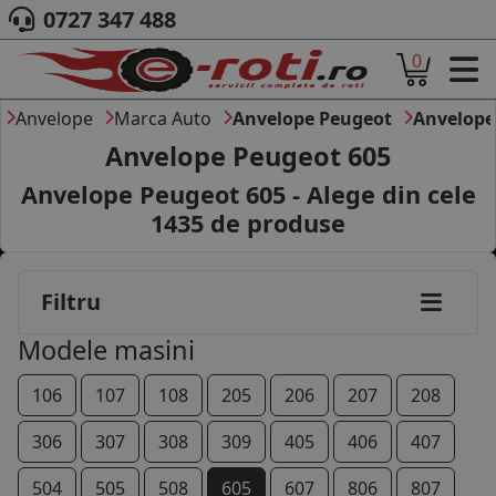
0727 347 488
0
ACASA
DESPRE NOI
Anvelope
Marca Auto
Anvelope Peugeot
Anvelope
ANVELOPE
Anvelope Peugeot 605
AUTO
Anvelope Peugeot 605 - Alege din cele
CAMION
1435
de produse
MOTO
AGROINDUSTRIALE
CAUTARE DUPA
Filtru
DIMENSIUNI
PRODUCATORI ANVELOPE
Modele masini
MARCA AUTO
BLOG
106
107
108
205
206
207
208
B2B - COLABORARE COMPANII
306
307
308
309
405
406
407
CONT
504
505
508
605
607
806
807
CONTACT