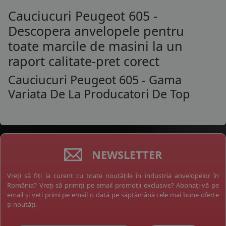
Cauciucuri Peugeot 605 -
Descopera anvelopele pentru
toate marcile de masini la un
raport calitate-pret corect
Cauciucuri Peugeot 605 - Gama
Variata De La Producatori De Top
NEWSLETTER
Vreți să fiți la curent cu toate noutățile în industria anvelopelor în
România? Vreți să primiți pe email promoții exclusive? Abonați-vă pe
email și veți primi pe email o dată pe săptămână cele mai bune oferte
și noutăți.