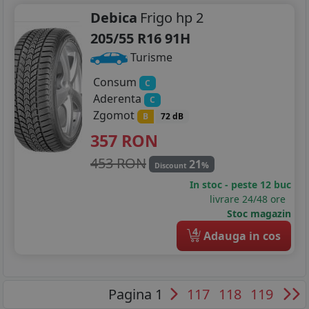
Debica
Frigo hp 2
205/55 R16 91H
Turisme
Consum
C
Aderenta
C
Zgomot
B
72 dB
357
RON
453 RON
21
%
Discount
In stoc - peste 12 buc
livrare 24/48 ore
Stoc magazin
4
Adauga in cos
Pagina 1
117
118
119