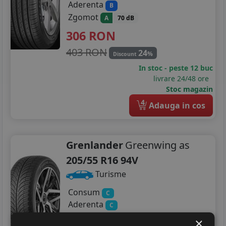
Aderenta
B
Zgomot
A
70 dB
306
RON
403 RON
24
%
Discount
In stoc - peste 12 buc
livrare 24/48 ore
Stoc magazin
4
Adauga in cos
Grenlander
Greenwing as
205/55 R16 94V
Turisme
Consum
C
Aderenta
C
Zgomot
A
71 dB
×