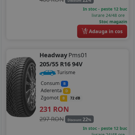
%
Discount
In stoc - peste 12 buc
livrare 24/48 ore
Stoc magazin
4
Adauga in cos
Headway
Pms01
205/55 R16 94V
Turisme
Consum
B
Aderenta
D
Zgomot
B
72 dB
231
RON
297 RON
22
%
Discount
In stoc - peste 12 buc
livrare 24/48 ore