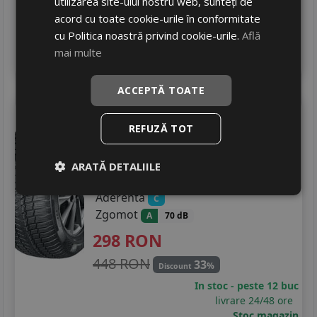
utilizarea site-ului nostru web, sunteți de
In stoc - peste 12 buc
acord cu toate cookie-urile în conformitate
livrare 24/48 ore
cu Politica noastră privind cookie-urile.
Află
Stoc magazin
mai multe
4
Adauga in cos
ACCEPTĂ TOATE
Autogreen
Versat as2
REFUZĂ TOT
225/50 R17 98W
Turisme
ARATĂ DETALIILE
Consum
C
Aderenta
C
Zgomot
A
70 dB
298
RON
448 RON
33
%
Discount
In stoc - peste 12 buc
livrare 24/48 ore
Stoc magazin