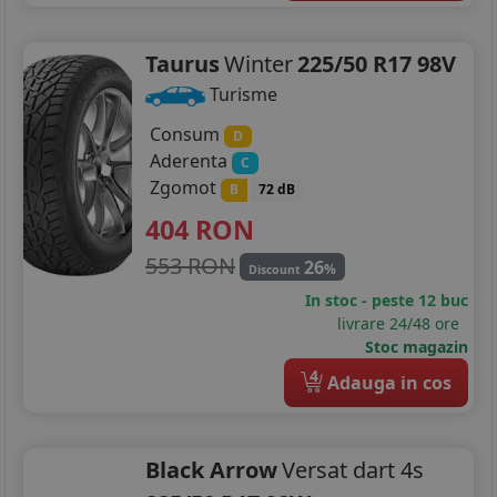
Taurus
Winter
225/50 R17 98V
Turisme
Consum
D
Aderenta
C
Zgomot
B
72 dB
404
RON
553 RON
26
%
Discount
In stoc - peste 12 buc
livrare 24/48 ore
Stoc magazin
4
Adauga in cos
Black Arrow
Versat dart 4s