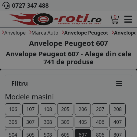
0727 347 488
0
ACASA
DESPRE NOI
Anvelope
Marca Auto
Anvelope Peugeot
Anvelope
ANVELOPE
Anvelope Peugeot 607
AUTO
Anvelope Peugeot 607 - Alege din cele
CAMION
741
de produse
MOTO
AGROINDUSTRIALE
CAUTARE DUPA
Filtru
DIMENSIUNI
PRODUCATORI ANVELOPE
Modele masini
MARCA AUTO
BLOG
106
107
108
205
206
207
208
B2B - COLABORARE COMPANII
306
307
308
309
405
406
407
CONT
504
505
508
605
607
806
807
CONTACT