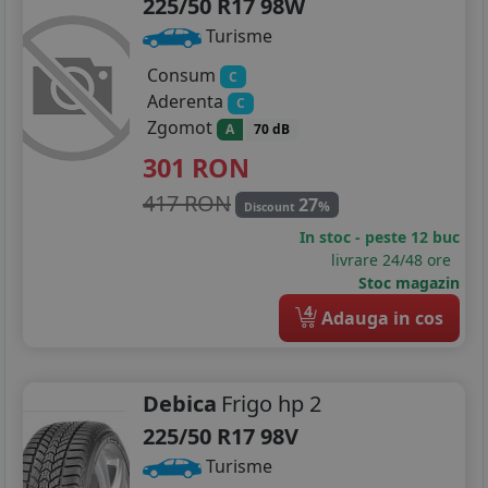
225/50 R17 98W
Turisme
Consum
C
Aderenta
C
Zgomot
A
70 dB
301
RON
417 RON
27
%
Discount
In stoc - peste 12 buc
livrare 24/48 ore
Stoc magazin
4
Adauga in cos
Debica
Frigo hp 2
225/50 R17 98V
Turisme