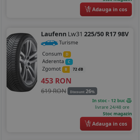
4
Adauga in cos
Laufenn
Lw31
225/50 R17 98V
Turisme
Consum
D
Aderenta
C
Zgomot
B
72 dB
453
RON
619 RON
26
%
Discount
In stoc - 12 buc
livrare 24/48 ore
Stoc magazin
4
Adauga in cos