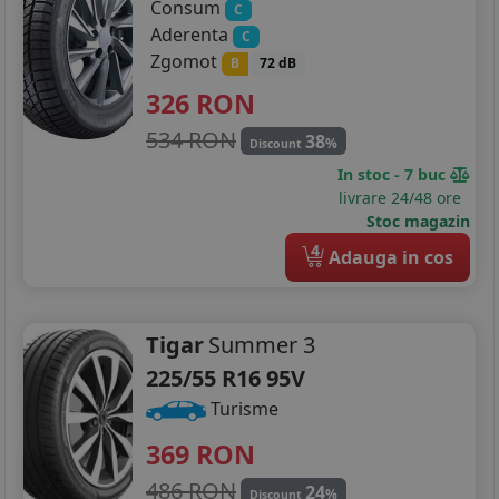
Consum
C
Aderenta
C
Zgomot
B
72 dB
326
RON
534 RON
38
%
Discount
In stoc - 7 buc
livrare 24/48 ore
Stoc magazin
4
Adauga in cos
Tigar
Summer 3
225/55 R16 95V
Turisme
369
RON
486 RON
24
%
Discount