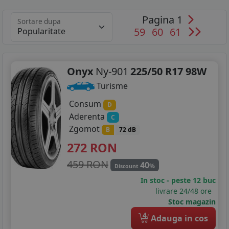
Pagina 1
Sortare dupa
59
60
61
Onyx
Ny-901
225/50 R17 98W
Turisme
Consum
D
Aderenta
C
Zgomot
B
72 dB
272
RON
459 RON
40
%
Discount
In stoc - peste 12 buc
livrare 24/48 ore
Stoc magazin
4
Adauga in cos