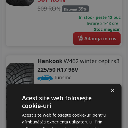
509 RON
39
%
Discount
In stoc - peste 12 buc
livrare 24/48 ore
Stoc magazin
4
Adauga in cos
Hankook
W462 winter cept rs3
225/50 R17 98V
Turisme
Consum
×
C
Aderenta
B
Acest site web folosește
Zgomot
B
72 dB
cookie-uri
616
RON
Acest site web folosește cookie-uri pentru
843 RON
26
a îmbunătăți experiența utilizatorului. Prin
%
Discount