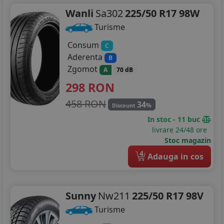
Wanli
Sa302
225/50 R17 98W
Turisme
Consum
C
Aderenta
B
Zgomot
A
70 dB
298
RON
458 RON
34
%
Discount
In stoc - 11 buc
livrare 24/48 ore
Stoc magazin
4
Adauga in cos
Sunny
Nw211
225/50 R17 98V
Turisme