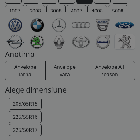
COS (
0 PRODUSE
)
1007
2008
3008
4007
4008
5008
206 +
207 +
Bipper
Boxer
Expert
IOn
P 4
Partner
RCZ
Rifter
TRAVELLER
Anotimp
Anvelope
Anvelope
Anvelope All
iarna
vara
season
Alege dimensiune
205/65R15
225/55R16
225/50R17