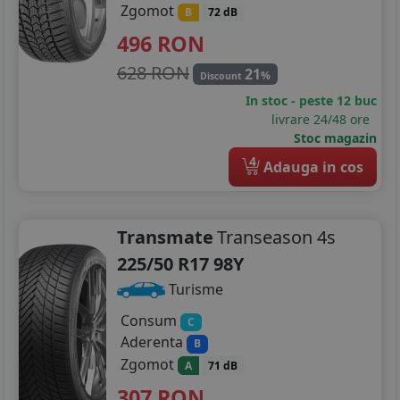
Zgomot
B
72 dB
496
RON
628 RON
21
%
Discount
In stoc - peste 12 buc
livrare 24/48 ore
Stoc magazin
4
Adauga in cos
Transmate
Transeason 4s
225/50 R17 98Y
Turisme
Consum
C
Aderenta
B
Zgomot
A
71 dB
307
RON