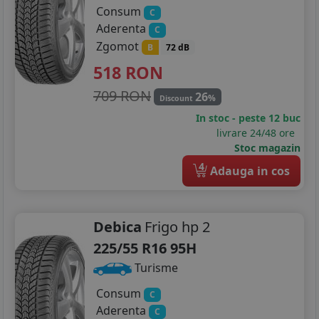
Consum
C
Aderenta
C
Zgomot
B
72 dB
518
RON
709 RON
26
%
Discount
In stoc - peste 12 buc
livrare 24/48 ore
Stoc magazin
4
Adauga in cos
Debica
Frigo hp 2
225/55 R16 95H
Turisme
Consum
C
Aderenta
C