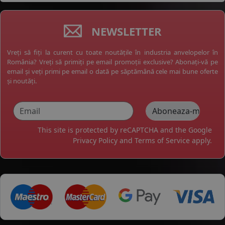
NEWSLETTER
Vreți să fiți la curent cu toate noutățile în industria anvelopelor în
România? Vreți să primiți pe email promoții exclusive? Abonați-vă pe
email și veți primi pe email o dată pe săptămână cele mai bune oferte
și noutăți.
This site is protected by reCAPTCHA and the Google
Privacy Policy
and
Terms of Service
apply.