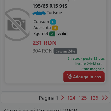
195/65 R15 91S
Turisme
Consum
C
Aderenta
D
Zgomot
A
70 dB
231
RON
304 RON
24
%
Discount
In stoc - peste 12 buc
livrare 24/48 ore
Stoc magazin
4
Adauga in cos
Pagina 1
124
125
126
Cauciucuri Peugeot 2008 -