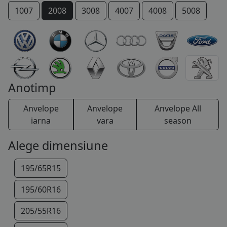
1007
2008
3008
4007
4008
5008
COS (
0 PRODUSE
)
206 +
207 +
Bipper
Boxer
Expert
IOn
P 4
Partner
RCZ
Rifter
TRAVELLER
Anotimp
Anvelope
Anvelope
Anvelope All
iarna
vara
season
Alege dimensiune
195/65R15
195/60R16
205/55R16