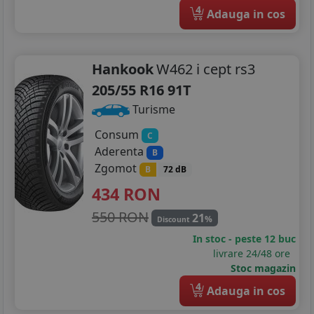
4
Adauga in cos
Hankook
W462 i cept rs3
205/55 R16 91T
Turisme
Consum
C
Aderenta
B
Zgomot
B
72 dB
434
RON
550 RON
21
%
Discount
In stoc - peste 12 buc
livrare 24/48 ore
Stoc magazin
4
Adauga in cos