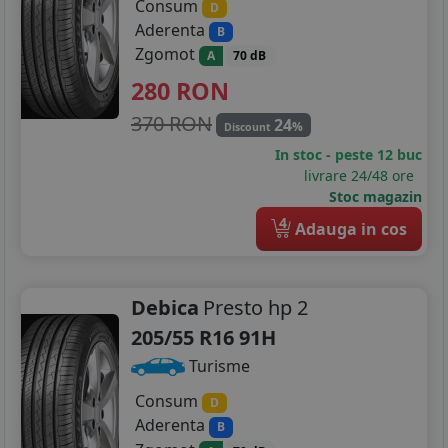
Consum
D
Aderenta
B
Zgomot
A
70 dB
280
RON
370 RON
24
%
Discount
In stoc - peste 12 buc
livrare 24/48 ore
Stoc magazin
4
Adauga in cos
Debica
Presto hp 2
205/55 R16 91H
Turisme
Consum
D
Aderenta
B