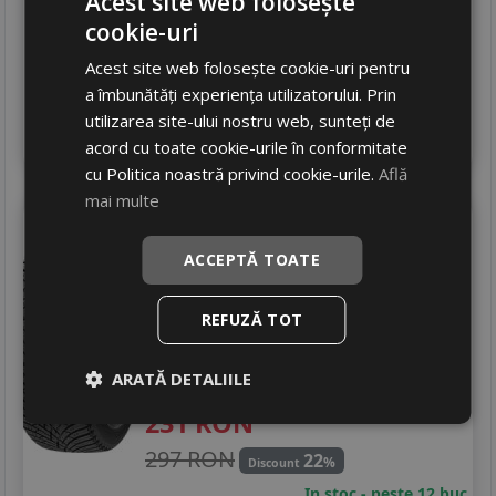
Acest site web folosește
380 RON
35
%
cookie-uri
Discount
In stoc - peste 12 buc
Acest site web folosește cookie-uri pentru
livrare 24/48 ore
a îmbunătăți experiența utilizatorului. Prin
Stoc magazin
utilizarea site-ului nostru web, sunteți de
4
Adauga in cos
acord cu toate cookie-urile în conformitate
cu Politica noastră privind cookie-urile.
Află
mai multe
Headway
Pms01
205/55 R16 94V
ACCEPTĂ TOATE
Turisme
REFUZĂ TOT
Consum
B
Aderenta
D
ARATĂ DETALIILE
Zgomot
B
72 dB
231
RON
297 RON
22
%
Discount
In stoc - peste 12 buc