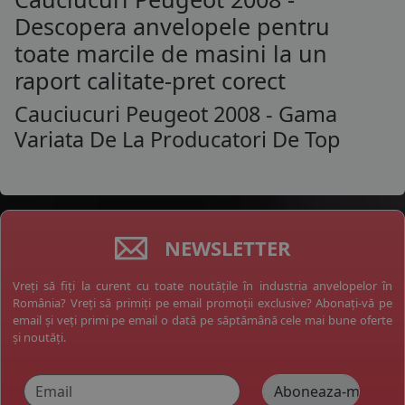
Descopera anvelopele pentru
toate marcile de masini la un
raport calitate-pret corect
Cauciucuri Peugeot 2008 - Gama
Variata De La Producatori De Top
NEWSLETTER
Vreți să fiți la curent cu toate noutățile în industria anvelopelor în
România? Vreți să primiți pe email promoții exclusive? Abonați-vă pe
email și veți primi pe email o dată pe săptămână cele mai bune oferte
și noutăți.