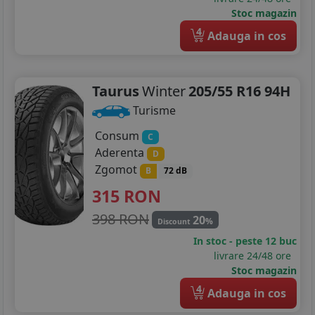
Stoc magazin
4
Adauga in cos
Taurus
Winter
205/55 R16 94H
Turisme
Consum
C
Aderenta
D
Zgomot
B
72 dB
315
RON
398 RON
20
%
Discount
In stoc - peste 12 buc
livrare 24/48 ore
Stoc magazin
4
Adauga in cos