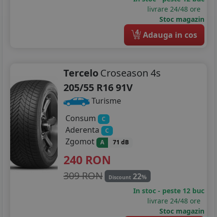
livrare 24/48 ore
Stoc magazin
4
Adauga in cos
Tercelo
Croseason 4s
205/55 R16 91V
Turisme
Consum
C
Aderenta
C
Zgomot
A
71 dB
240
RON
309 RON
22
%
Discount
In stoc - peste 12 buc
livrare 24/48 ore
Stoc magazin