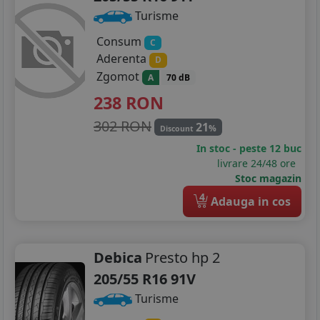
Turisme
Consum
C
Aderenta
D
Zgomot
A
70 dB
238
RON
302 RON
21
%
Discount
In stoc - peste 12 buc
livrare 24/48 ore
Stoc magazin
4
Adauga in cos
Debica
Presto hp 2
205/55 R16 91V
Turisme