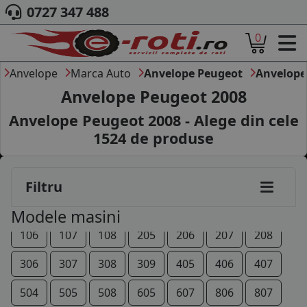
0727 347 488
0
ACASA
DESPRE NOI
Anvelope
Marca Auto
Anvelope Peugeot
Anvelope
ANVELOPE
Anvelope Peugeot 2008
AUTO
Anvelope Peugeot 2008 - Alege din cele
CAMION
1524
de produse
MOTO
AGROINDUSTRIALE
CAUTARE DUPA
Filtru
DIMENSIUNI
PRODUCATORI ANVELOPE
Modele masini
MARCA AUTO
106
107
108
205
206
207
208
BLOG
B2B - COLABORARE COMPANII
306
307
308
309
405
406
407
CONT
504
505
508
605
607
806
807
CONTACT