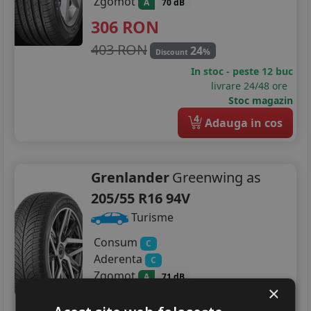
Zgomot
A
70 dB
306
RON
403 RON
24
%
Discount
In stoc - peste 12 buc
livrare 24/48 ore
Stoc magazin
4
Adauga in cos
Grenlander
Greenwing as
205/55 R16 94V
Turisme
Consum
C
Aderenta
C
Zgomot
A
71 dB
×
245
RON