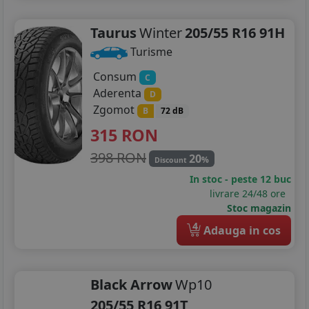
Taurus
Winter
205/55 R16 91H
Turisme
Consum
C
Aderenta
D
Zgomot
B
72 dB
315
RON
398 RON
20
%
Discount
In stoc - peste 12 buc
livrare 24/48 ore
Stoc magazin
4
Adauga in cos
Black Arrow
Wp10
205/55 R16 91T