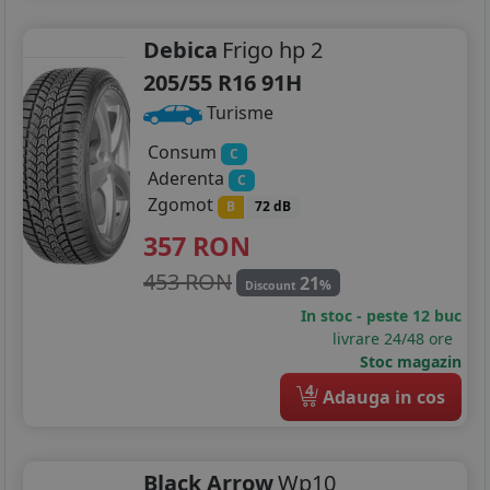
Debica
Frigo hp 2
205/55 R16 91H
Turisme
Consum
C
Aderenta
C
Zgomot
B
72 dB
357
RON
453 RON
21
%
Discount
In stoc - peste 12 buc
livrare 24/48 ore
Stoc magazin
4
Adauga in cos
Black Arrow
Wp10