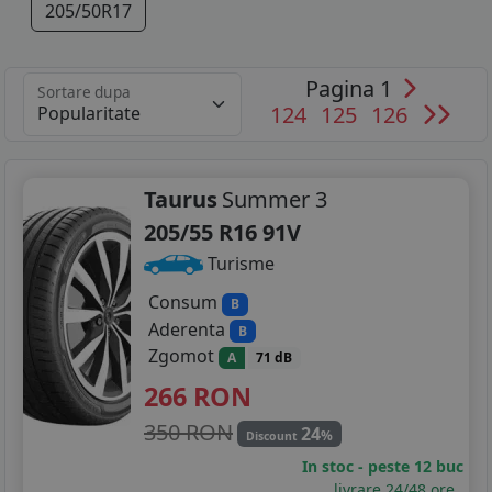
205/50R17
Pagina 1
Sortare dupa
124
125
126
Taurus
Summer 3
205/55 R16 91V
Turisme
Consum
B
Aderenta
B
Zgomot
A
71 dB
266
RON
350 RON
24
%
Discount
In stoc - peste 12 buc
livrare 24/48 ore