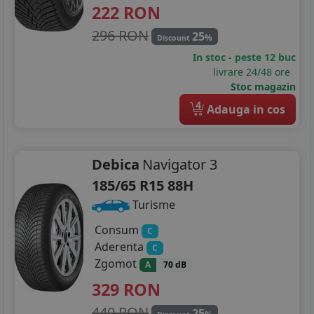
222
RON
296 RON
25
%
Discount
In stoc - peste 12 buc
livrare 24/48 ore
Stoc magazin
4
Adauga in cos
Debica
Navigator 3
185/65 R15 88H
Turisme
Consum
C
Aderenta
C
Zgomot
A
70 dB
329
RON
440 RON
25