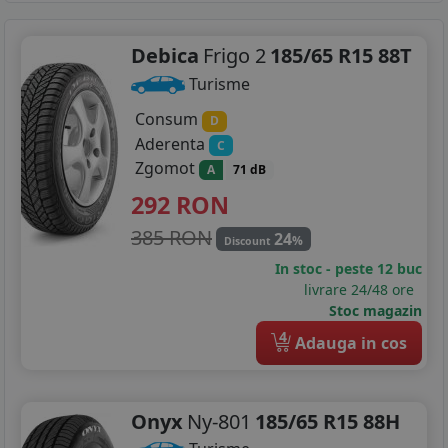
Debica
Frigo 2
185/65 R15 88T
Turisme
Consum
D
Aderenta
C
Zgomot
A
71 dB
292
RON
385 RON
24
%
Discount
In stoc - peste 12 buc
livrare 24/48 ore
Stoc magazin
4
Adauga in cos
Onyx
Ny-801
185/65 R15 88H