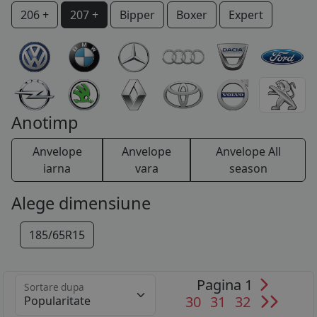
206 +
207 +
Bipper
Boxer
Expert
COS (
0 PRODUSE
)
IOn
P 4
Partner
RCZ
Rifter
TRAVELLER
Anotimp
Anvelope
Anvelope
Anvelope All
iarna
vara
season
Alege dimensiune
185/65R15
Pagina 1
Sortare dupa
30
31
32