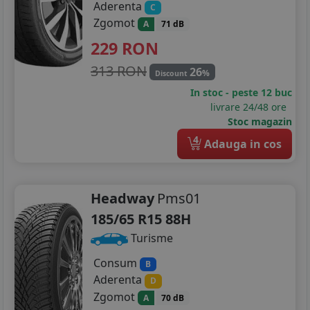
Aderenta
C
Zgomot
A
71 dB
229
RON
313 RON
26
%
Discount
In stoc - peste 12 buc
livrare 24/48 ore
Stoc magazin
4
Adauga in cos
Headway
Pms01
185/65 R15 88H
Turisme
Consum
B
Aderenta
D
Zgomot
A
70 dB