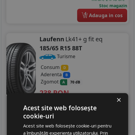
Stoc magazin
4
Adauga in cos
Laufenn
Lk41+ g fit eq
185/65 R15 88T
Turisme
Consum
D
Aderenta
B
Zgomot
A
70 dB
238
RON
×
325 RON
26
%
Discount
Acest site web folosește
In stoc - peste 12 buc
cookie-uri
livrare 24/48 ore
Stoc magazin
Acest site web folosește cookie-uri pentru
4
a îmbunătăți experiența utilizatorului. Prin
Adauga in cos