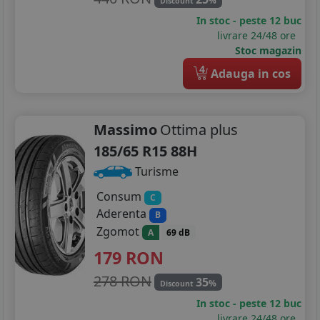
%
Discount
In stoc - peste 12 buc
livrare 24/48 ore
Stoc magazin
4
Adauga in cos
Massimo
Ottima plus
185/65 R15 88H
Turisme
Consum
C
Aderenta
B
Zgomot
A
69 dB
179
RON
278 RON
35
%
Discount
In stoc - peste 12 buc
livrare 24/48 ore