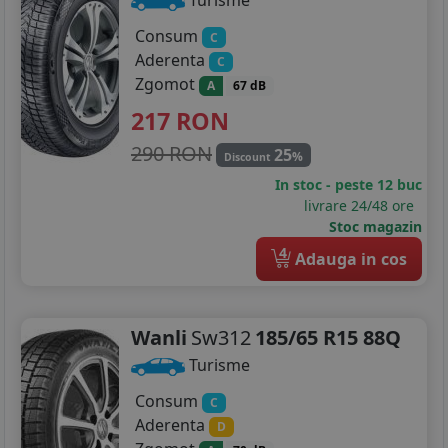
Consum
C
Aderenta
C
Zgomot
A
67 dB
217
RON
290 RON
25
%
Discount
In stoc - peste 12 buc
livrare 24/48 ore
Stoc magazin
4
Adauga in cos
Wanli
Sw312
185/65 R15 88Q
Turisme
Consum
C
Aderenta
D