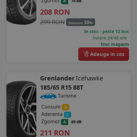
Zgomot
A
70 dB
208
RON
299 RON
30
%
Discount
In stoc - peste 12 buc
livrare 24/48 ore
Stoc magazin
4
Adauga in cos
Grenlander
Icehawke
185/65 R15 88T
Turisme
Consum
D
Aderenta
C
Zgomot
A
69 dB
211
RON