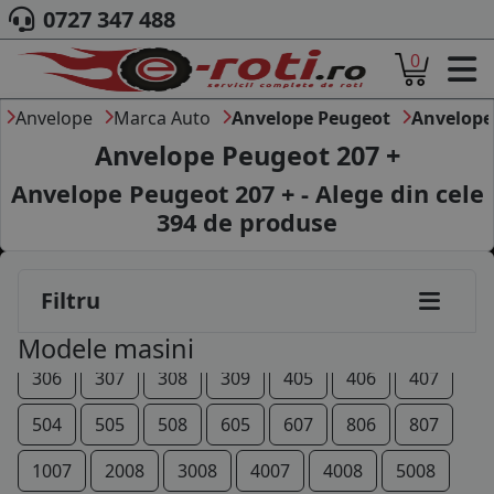
0727 347 488
0
ACASA
DESPRE NOI
Anvelope
Marca Auto
Anvelope Peugeot
Anvelope
ANVELOPE
Anvelope Peugeot 207 +
AUTO
Anvelope Peugeot 207 + - Alege din cele
CAMION
394
de produse
MOTO
AGROINDUSTRIALE
CAUTARE DUPA
Filtru
DIMENSIUNI
PRODUCATORI ANVELOPE
106
107
108
205
206
207
208
Modele masini
MARCA AUTO
306
307
308
309
405
406
407
BLOG
B2B - COLABORARE COMPANII
504
505
508
605
607
806
807
CONT
1007
2008
3008
4007
4008
5008
CONTACT