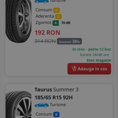
Turisme
Consum
D
Aderenta
D
Zgomot
A
70 dB
192
RON
314 RON
38
%
Discount
In stoc - peste 12 buc
livrare 24/48 ore
Stoc magazin
4
Adauga in cos
Taurus
Summer 3
185/65 R15 92H
Turisme
Consum
B