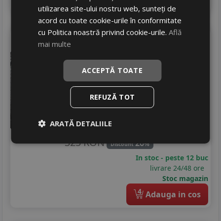
utilizarea site-ului nostru web, sunteți de
acord cu toate cookie-urile în conformitate
cu Politica noastră privind cookie-urile.
Află
Laufenn
Lk41 g fit eq+
mai multe
185/65 R15 88T
Turisme
ACCEPTĂ TOATE
Consum
D
Aderenta
REFUZĂ TOT
B
Zgomot
A
70 dB
238
RON
ARATĂ DETALIILE
325 RON
26
%
Discount
In stoc - peste 12 buc
livrare 24/48 ore
Stoc magazin
4
Adauga in cos