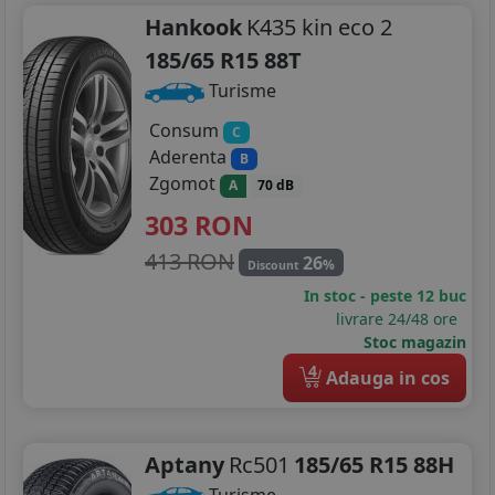
Hankook
K435 kin eco 2
185/65 R15 88T
Turisme
Consum
C
Aderenta
B
Zgomot
A
70 dB
303
RON
413 RON
26
%
Discount
In stoc - peste 12 buc
livrare 24/48 ore
Stoc magazin
4
Adauga in cos
Aptany
Rc501
185/65 R15 88H
Turisme