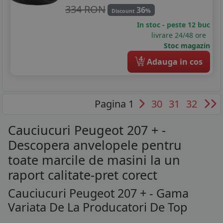
334 RON
36
%
Discount
In stoc - peste 12 buc
livrare 24/48 ore
Stoc magazin
4
Adauga in cos
Pagina 1
30
31
32
Cauciucuri Peugeot 207 + -
Descopera anvelopele pentru
toate marcile de masini la un
raport calitate-pret corect
Cauciucuri Peugeot 207 + - Gama
Variata De La Producatori De Top