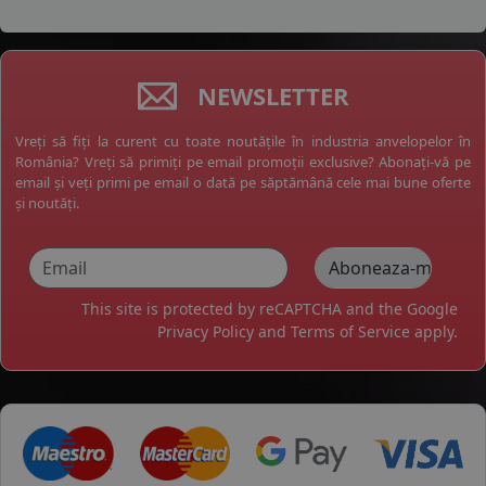
NEWSLETTER
Vreți să fiți la curent cu toate noutățile în industria anvelopelor în
România? Vreți să primiți pe email promoții exclusive? Abonați-vă pe
email și veți primi pe email o dată pe săptămână cele mai bune oferte
și noutăți.
This site is protected by reCAPTCHA and the Google
Privacy Policy
and
Terms of Service
apply.