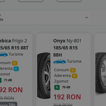
a
ebica
Frigo 2
Onyx
Ny-801
5/65 R15 88T
185/65 R15
88H
Turisme
Turisme
onsum
D
derenta
C
Consum
D
gomot
Aderenta
D
71 dB
Zgomot
92
RON
A
70 dB
192
RON
85 RON
314 RON
24
%
scount