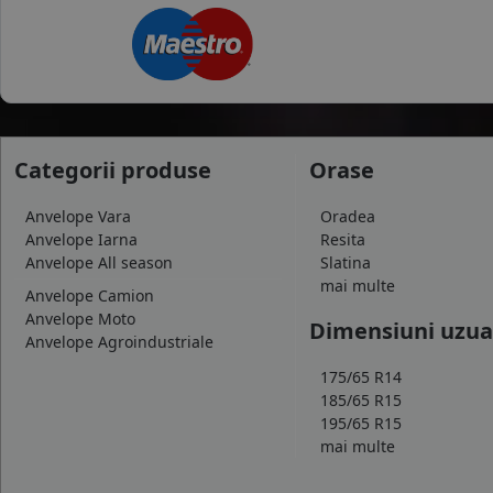
VIKING
WANLI
WARRIOR
WESTLAKE
WINDFORCE
ZEETEX
Categorii produse
Orase
Anvelope Vara
Oradea
Anvelope Iarna
Resita
Anvelope All season
Slatina
mai multe
Anvelope Camion
Anvelope Moto
Dimensiuni uzua
Anvelope Agroindustriale
175/65 R14
185/65 R15
195/65 R15
mai multe