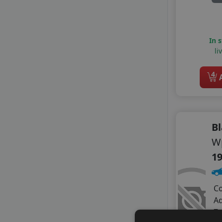
APTANY
AUSTONE
AUTOGREEN
In 
BERLIN
li
BLACK ARROW
CEAT
4
A
CHENGSHAN
DELINTE
DELMAX
DIPLOMAT
B
DOUBLE COIN
W
DOUBLESTAR
FIREMAX
19
FORTUNA
FORTUNE
C
FRONWAY
A
GITI
Z
GOLDLINE