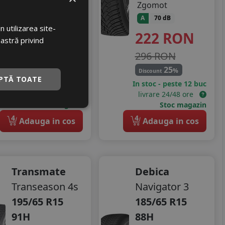
A
71 dB
Zgomot
274
RON
A
70 dB
 utilizarea site-
222
RON
361 RON
oastră privind
296 RON
24
%
Discount
25
%
Discount
PTĂ TOATE
In stoc - peste 12 buc
In stoc - peste 12 buc
livrare 24/48 ore
livrare 24/48 ore
Stoc magazin
Stoc magazin
4
4
Adauga in cos
Adauga in cos
Transmate
Debica
Transeason 4s
Navigator 3
195/65 R15
185/65 R15
91H
88H