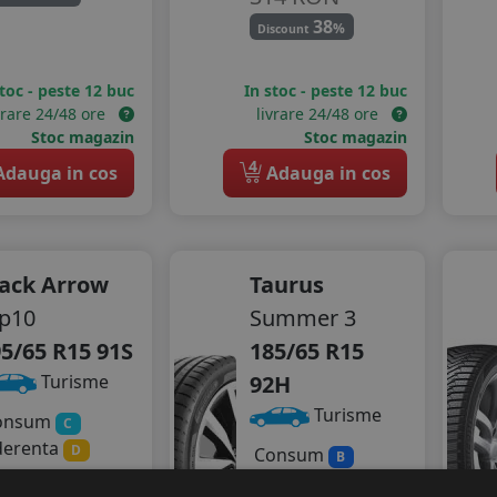
38
%
Discount
stoc - peste 12 buc
In stoc - peste 12 buc
vrare 24/48 ore
livrare 24/48 ore
Stoc magazin
Stoc magazin
4
dauga in cos
Adauga in cos
lack Arrow
Taurus
p10
Summer 3
5/65 R15 91S
185/65 R15
92H
Turisme
Turisme
onsum
C
derenta
D
Consum
B
gomot
Aderenta
C