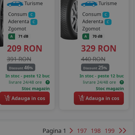
Turisme
Turisme
Consum
Consum
C
C
Aderenta
Aderenta
C
C
Zgomot
Zgomot
A
71 dB
A
70 dB
209
RON
329
RON
391 RON
440 RON
46
25
%
%
Discount
Discount
In stoc - peste 12 buc
In stoc - peste 12 buc
livrare 24/48 ore
livrare 24/48 ore
Stoc magazin
Stoc magazin
4
4
Adauga in cos
Adauga in cos
Pagina 1
197
198
199