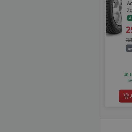
A
MILESTONE
Z
MILEVER
MIRAGE
A
MOTRIO
2
NANKANG
NORDEXX
3
NOVEX
Di
ONYX
OPTIMO
OPTIMO BY HANKOOK
In 
OVATION
li
PETLAS
POWERTRAC
4
PRINX
A
RADAR
RIKEN
ROADHOG
ROADMARCH
ROADX