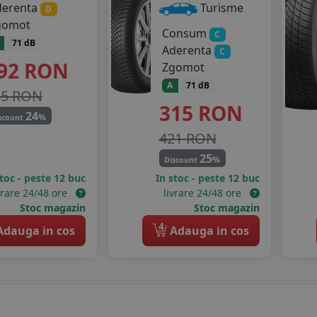
derenta
Turisme
D
gomot
Consum
C
71 dB
Aderenta
C
92
RON
Zgomot
A
71 dB
85 RON
315
RON
24
%
scount
421 RON
25
%
Discount
stoc - peste 12 buc
In stoc - peste 12 buc
vrare 24/48 ore
livrare 24/48 ore
Stoc magazin
Stoc magazin
4
dauga in cos
Adauga in cos