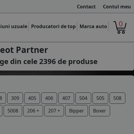
Contact
Contul meu
0
iuni uzuale
Producatori de top
Marca auto
eot Partner
ge din cele
2396
de produse
8
309
405
406
407
504
505
508
5008
206 +
207 +
Bipper
Boxer