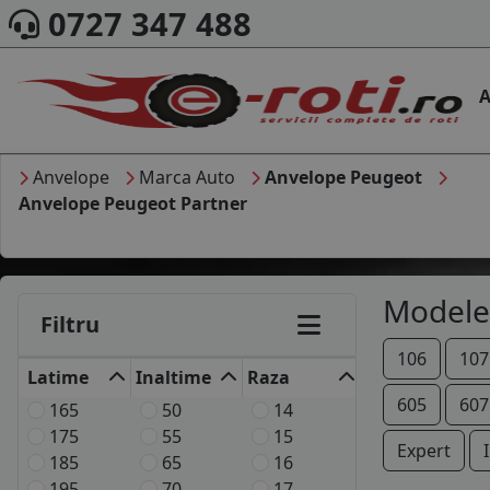
0727 347 488
A
Anvelope
Marca Auto
Anvelope Peugeot
Anvelope Peugeot Partner
Modele
Filtru
106
107
Latime
Inaltime
Raza
605
607
165
50
14
175
55
15
Expert
185
65
16
195
70
17