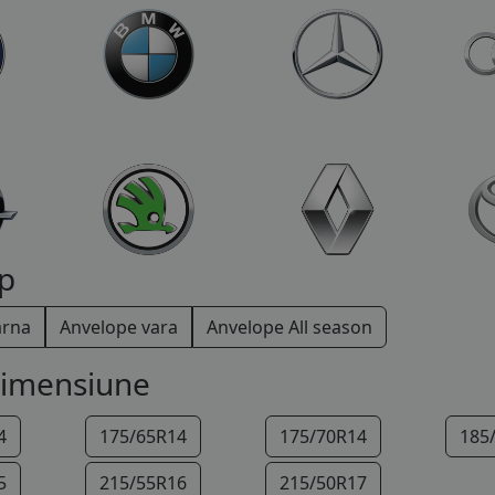
p
arna
Anvelope vara
Anvelope All season
dimensiune
4
175/65R14
175/70R14
185
5
215/55R16
215/50R17