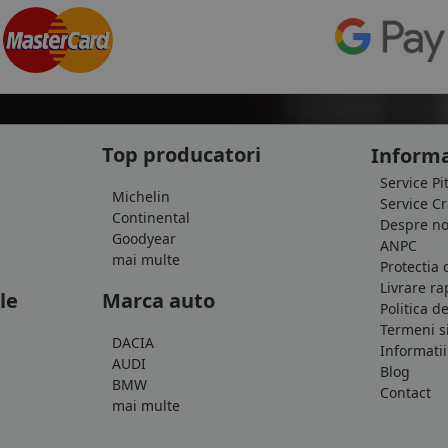
Top producatori
Informa
Service Pi
Michelin
Service C
Continental
Despre no
Goodyear
ANPC
mai multe
Protectia 
Livrare ra
le
Marca auto
Politica d
Termeni si
DACIA
Informatii
AUDI
Blog
BMW
Contact
mai multe