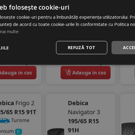
70 dB
Zgomot
eb folosește cookie-uri
31
RON
A
71 dB
osește cookie-uri pentru a îmbunătăți experiența utilizatorului. Prin
229
RON
04 RON
unteți de acord cu toate cookie-urile în conformitate cu Politica n
mai multe
313 RON
24
%
scount
26
%
Discount
IILE
REFUZĂ TOT
ACCE
stoc - peste 12 buc
In stoc - peste 12 buc
vrare 24/48 ore
livrare 24/48 ore
Stoc magazin
Stoc magazin
4
dauga in cos
Adauga in cos
ebica
Frigo 2
Debica
5/65 R15 91T
Navigator 3
195/65 R15
Turisme
91H
onsum
C