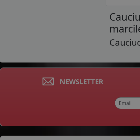
ROYAL BLACK
Cauciu
SAILUN
SEBRING
marcil
SONIX
SPORTIVA
Cauciuc
STARMAXX
SUMITOMO
SUNNY
TAURUS
TERCELO
NEWSLETTER
TIGAR
TOMKET
TOURADOR
TRACMAX
TRANSMATE
TRIANGLE
TRISTAR
TYFOON