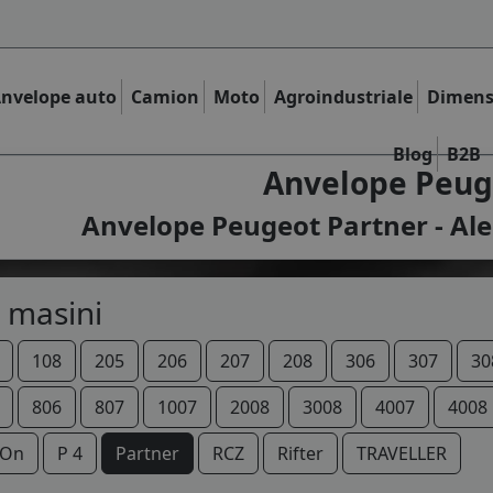
nvelope auto
Camion
Moto
Agroindustriale
Dimens
Blog
B2B
Anvelope Peug
Anvelope Peugeot Partner - Ale
 masini
108
205
206
207
208
306
307
30
806
807
1007
2008
3008
4007
4008
IOn
P 4
Partner
RCZ
Rifter
TRAVELLER