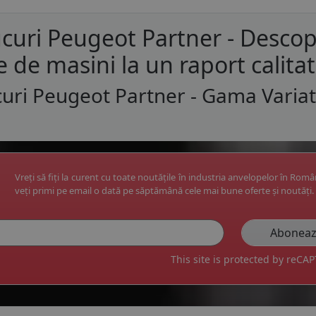
curi Peugeot Partner - Descop
e de masini la un raport calita
uri Peugeot Partner - Gama Varia
Vreți să fiți la curent cu toate noutățile în industria anvelopelor în Rom
veți primi pe email o dată pe săptămână cele mai bune oferte și noutăți.
This site is protected by reC