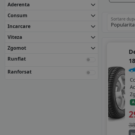
BARUM
Aderenta
BF GOODRICH
Consum
COOPER
Sortare dup
DEBICA
Incarcare
FALKEN
Viteza
FIRESTONE
FULDA
Zgomot
D
KLEBER
Runflat
18
KUMHO
MATADOR
Ranforsat
NEXEN
C
SAVA
A
SEMPERIT
Z
TOYO
A
UNIROYAL
2
VREDESTEIN
YOKOHAMA
3
ANVELOPE BUGET
APLUS
Di