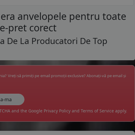
era anvelopele pentru toate
te-pret corect
ta De La Producatori De Top
ânia? Vreți să primiți pe email promoții exclusive? Abonați-vă pe email și
APTCHA and the Google
Privacy Policy
and
Terms of Service
apply.