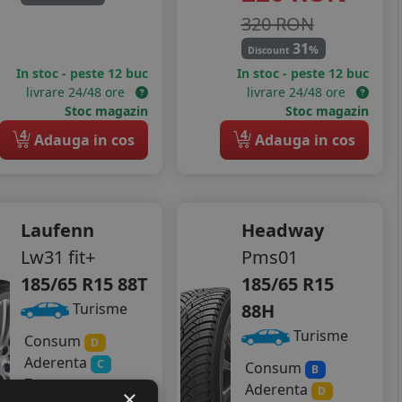
320 RON
31
%
Discount
In stoc - peste 12 buc
In stoc - peste 12 buc
livrare 24/48 ore
livrare 24/48 ore
Stoc magazin
Stoc magazin
4
4
Adauga in cos
Adauga in cos
Laufenn
Headway
Lw31 fit+
Pms01
185/65 R15 88T
185/65 R15
88H
Turisme
Turisme
Consum
D
Aderenta
C
Consum
B
Zgomot
Aderenta
D
×