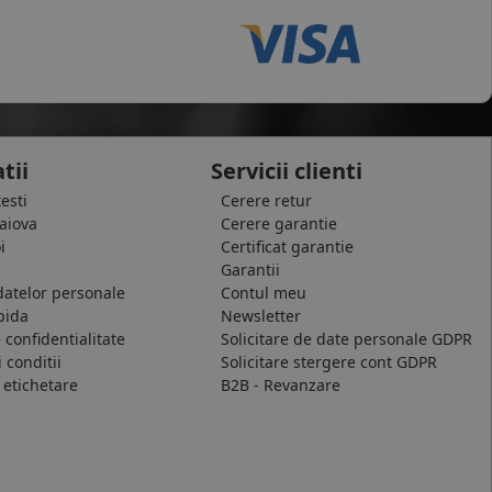
tii
Servicii clienti
testi
Cerere retur
raiova
Cerere garantie
i
Certificat garantie
Garantii
datelor personale
Contul meu
pida
Newsletter
e confidentialitate
Solicitare de date personale GDPR
 conditii
Solicitare stergere cont GDPR
 etichetare
B2B - Revanzare