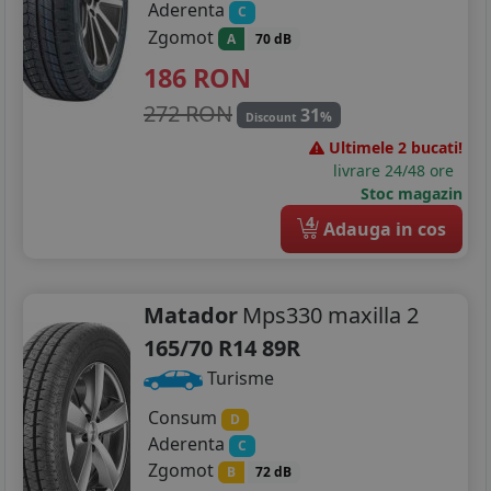
Aderenta
C
215/55R17
Zgomot
A
70 dB
186
RON
215/60R17
272 RON
31
%
Discount
225/45R17
Ultimele 2 bucati!
225/50R17
livrare 24/48 ore
Stoc magazin
225/55R17
4
Adauga in cos
225/60R17
225/65R17
Matador
Mps330 maxilla 2
165/70 R14 89R
235/65R17
Turisme
205/40R18
Consum
D
Aderenta
225/40R18
C
Zgomot
B
72 dB