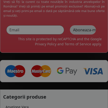
Vreți să fiți la curent cu toate noutățile în industria anvelopelor în
România? Vreți să primiți pe email promoții exclusive? Abonați-vă pe
email și veți primi pe email o dată pe săptămână cele mai bune oferte
și noutăți.
This site is protected by reCAPTCHA and the Google
Privacy Policy
and
Terms of Service
apply.
Categorii produse
Anvelope Vara