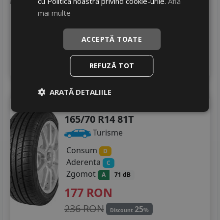
cu Politica noastră privind cookie-urile.
Află
245/40R19
382 RON
mai multe
16
%
Discount
195/55R20
Ultimele 2 bucati!
ACCEPTĂ TOATE
livrare 24/48 ore
255/45R20
Stoc magazin
4
Adauga in cos
REFUZĂ TOT
ARATĂ DETALIILE
Hifly
All-turi 221
165/70 R14 81T
Turisme
Consum
D
Aderenta
C
Zgomot
A
71 dB
177
RON
236 RON
25
%
Discount