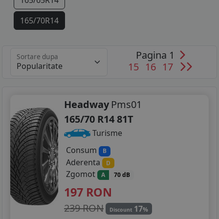
165/65R14
165/70R14
165/75R14
Pagina 1
Sortare dupa
175/60R14
15
16
17
175/65R14
175/70R14
Headway
Pms01
165/70 R14 81T
185/60R14
Turisme
185/65R14
Consum
B
Aderenta
D
185/70R14
Zgomot
A
70 dB
195/65R14
197
RON
115/70R15
239 RON
17
%
Discount