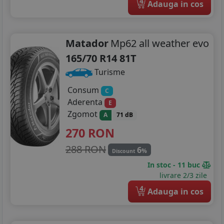
4
Adauga in cos
Matador
Mp62 all weather evo
165/70 R14 81T
Turisme
Consum
C
Aderenta
E
Zgomot
A
71 dB
270
RON
288 RON
6
%
Discount
In stoc - 11 buc
livrare 2/3 zile
4
Adauga in cos