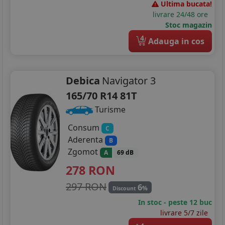
Ultima bucata!
livrare 24/48 ore
Stoc magazin
4
Adauga in cos
Debica
Navigator 3
165/70 R14 81T
Turisme
Consum
C
Aderenta
B
Zgomot
A
69 dB
278
RON
297 RON
6
%
Discount
In stoc - peste 12 buc
livrare 5/7 zile