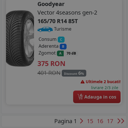
Goodyear
Vector 4seasons gen-2
165/70 R14 85T
Turisme
Consum
C
Aderenta
B
Zgomot
A
70 dB
375
RON
401 RON
6
%
Discount
Ultimele 2 bucati!
livrare 2/3 zile
4
Adauga in cos
Pagina 1
15
16
17