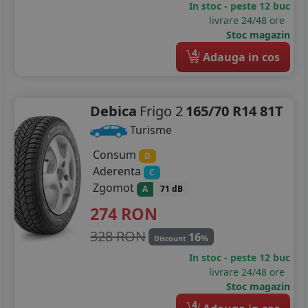
In stoc - peste 12 buc
165/65R15
livrare 24/48 ore
Stoc magazin
175/65R15
4
Adauga in cos
185/55R15
185/60R15
Debica
Frigo 2
165/70 R14 81T
185/65R15
Turisme
195/50R15
Consum
D
Aderenta
C
195/60R15
Zgomot
A
71 dB
274
RON
195/65R15
328 RON
16
%
195/70R15
Discount
In stoc - peste 12 buc
205/55R15
livrare 24/48 ore
Stoc magazin
205/60R15
4