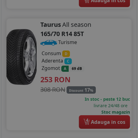
Adauga in cos
205/65R15
215/65R15
Taurus
All season
165/70 R14 85T
225/50R15
Turisme
185/50R16
Consum
D
185/55R16
Aderenta
C
Zgomot
A
69 dB
185/75R16
253
RON
195/45R16
308 RON
17
%
Discount
195/50R16
In stoc - peste 12 buc
livrare 24/48 ore
195/55R16
Stoc magazin
4
Adauga in cos
195/60R16