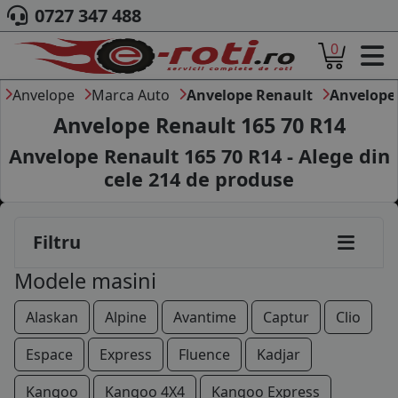
0727 347 488
0
ACASA
DESPRE NOI
Anvelope
Marca Auto
Anvelope Renault
Anvelope 
ANVELOPE
Anvelope Renault 165 70 R14
AUTO
Anvelope Renault 165 70 R14 - Alege din
CAMION
cele
214
de produse
MOTO
AGROINDUSTRIALE
CAUTARE DUPA
Filtru
DIMENSIUNI
PRODUCATORI ANVELOPE
Modele masini
MARCA AUTO
BLOG
Alaskan
Alpine
Avantime
Captur
Clio
B2B - COLABORARE COMPANII
Espace
Express
Fluence
Kadjar
CONT
Kangoo
Kangoo 4X4
Kangoo Express
CONTACT