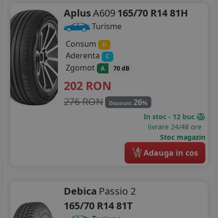
195/65R16
Aplus
A609
165/70 R14 81H
195/75R16
Turisme
205/45R16
Consum
D
Aderenta
C
205/50R16
Zgomot
A
70 dB
205/55R16
202
RON
276 RON
26
205/60R16
%
Discount
In stoc - 12 buc
205/65R16
livrare 24/48 ore
Stoc magazin
215/55R16
4
Adauga in cos
215/60R16
215/65R16
Debica
Passio 2
165/70 R14 81T
225/55R16