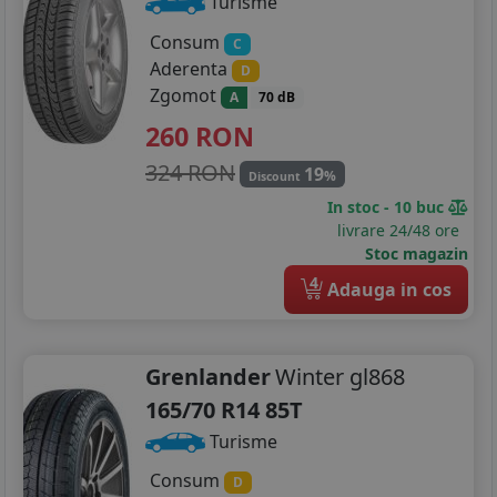
Turisme
225/60R16
Consum
C
225/65R16
Aderenta
D
Zgomot
A
70 dB
235/65R16
260
RON
155/90R17
324 RON
19
%
Discount
195/40R17
In stoc - 10 buc
livrare 24/48 ore
205/40R17
Stoc magazin
4
Adauga in cos
205/45R17
205/50R17
Grenlander
Winter gl868
205/55R17
165/70 R14 85T
215/45R17
Turisme
Consum
215/50R17
D