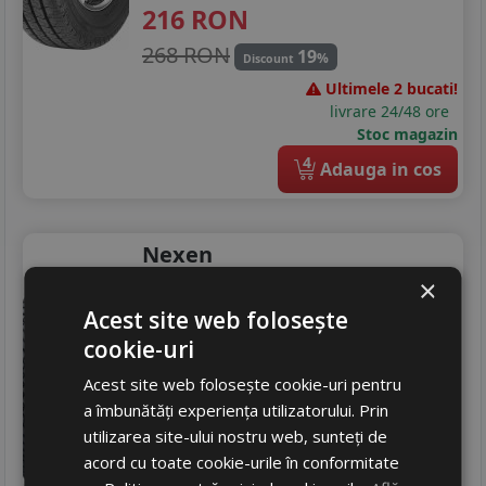
225/45R18
216
RON
225/55R18
268 RON
19
%
Discount
Ultimele 2 bucati!
225/60R18
livrare 24/48 ore
Stoc magazin
235/40R18
4
Adauga in cos
235/45R18
235/60R18
Nexen
245/45R18
Winguard snowg3 wh21
×
Acest site web folosește
165/70 R14 81T
225/45R19
cookie-uri
Turisme
225/55R19
Acest site web folosește cookie-uri pentru
Consum
D
235/35R19
a îmbunătăți experiența utilizatorului. Prin
Aderenta
C
utilizarea site-ului nostru web, sunteți de
Zgomot
A
71 dB
235/55R19
acord cu toate cookie-urile în conformitate
319
RON