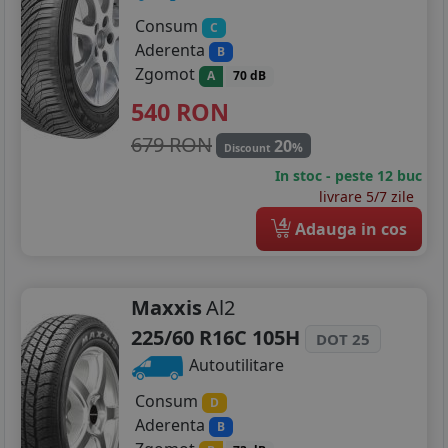
Consum
C
Aderenta
B
Zgomot
A
70 dB
540
RON
679 RON
20
%
Discount
In stoc - peste 12 buc
livrare 5/7 zile
4
Adauga in cos
Maxxis
Al2
225/60 R16C 105H
DOT 25
Autoutilitare
Consum
D
Aderenta
B