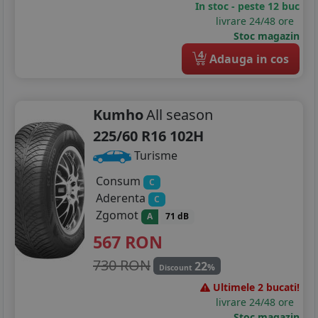
In stoc - peste 12 buc
215/50R17
livrare 24/48 ore
Stoc magazin
215/55R17
4
Adauga in cos
215/60R17
225/45R17
Kumho
All season
225/50R17
225/60 R16 102H
Turisme
225/55R17
Consum
C
225/60R17
Aderenta
C
Zgomot
A
71 dB
225/65R17
567
RON
235/65R17
730 RON
22
%
Discount
205/40R18
Ultimele 2 bucati!
livrare 24/48 ore
225/40R18
Stoc magazin