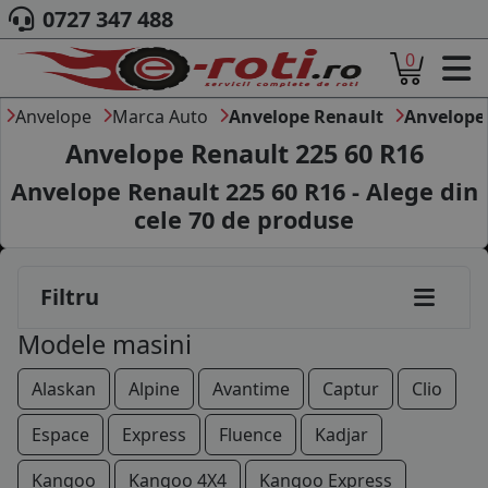
205/60R15
0727 347 488
0
205/65R15
ACASA
215/65R15
DESPRE NOI
Anvelope
Marca Auto
Anvelope Renault
Anvelope 
ANVELOPE
Anvelope Renault 225 60 R16
225/50R15
AUTO
Anvelope Renault 225 60 R16 - Alege din
CAMION
185/50R16
cele
70
de produse
MOTO
185/55R16
AGROINDUSTRIALE
CAUTARE DUPA
185/75R16
Filtru
DIMENSIUNI
PRODUCATORI ANVELOPE
195/45R16
Modele masini
MARCA AUTO
BLOG
195/50R16
Alaskan
Alpine
Avantime
Captur
Clio
B2B - COLABORARE COMPANII
195/55R16
Espace
Express
Fluence
Kadjar
CONT
195/60R16
Kangoo
Kangoo 4X4
Kangoo Express
CONTACT