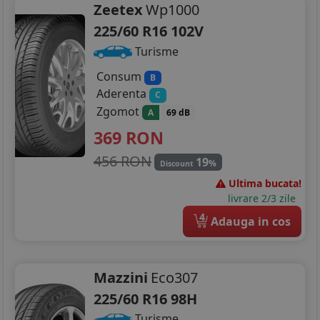
Zeetex
Wp1000
225/60 R16 102V
Turisme
Consum
B
Aderenta
C
Zgomot
A
69 dB
369
RON
456 RON
19
%
Discount
Ultima bucata!
livrare 2/3 zile
4
Adauga in cos
Mazzini
Eco307
225/60 R16 98H
Turisme