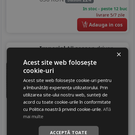
%
Discount
In stoc - peste 12 buc
livrare 5/7 zile
4
Adauga in cos
Imperial
All season driver
×
225/60 R16 102V
Acest site web folosește
Turisme
cookie-uri
Consum
C
Acest site web folosește cookie-uri pentru
Aderenta
B
a îmbunătăți experiența utilizatorului. Prin
Zgomot
A
71 dB
utilizarea site-ului nostru web, sunteți de
427
RON
acord cu toate cookie-urile în conformitate
cu Politica noastră privind cookie-urile.
Află
537 RON
20
%
Discount
mai multe
In stoc - peste 12 buc
livrare 2/3 zile
ACCEPTĂ TOATE