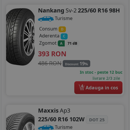
235/55R19
Nankang
Sv-2
225/60 R16 98H
245/40R19
Turisme
195/55R20
Consum
D
Aderenta
255/45R20
C
Zgomot
A
71 dB
393
RON
486 RON
19
%
Discount
In stoc - peste 12 buc
livrare 2/3 zile
4
Adauga in cos
Maxxis
Ap3
225/60 R16 102W
DOT 25
Turisme