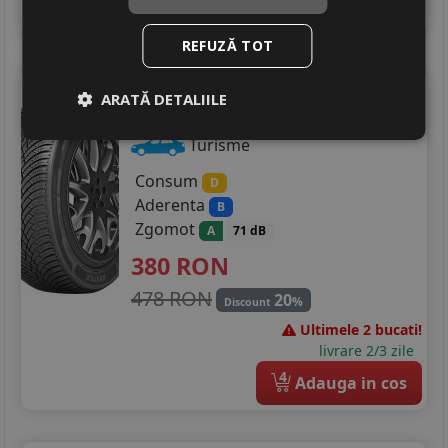
4
Adauga in cos
REFUZĂ TOT
Zeetex
Zt8000 4s
ARATĂ DETALIILE
225/60 R16 98H
Turisme
Consum
D
Aderenta
B
Zgomot
A
71 dB
380
RON
478 RON
20
%
Discount
Ultimele 2 bucati!
livrare 2/3 zile
4
Adauga in cos