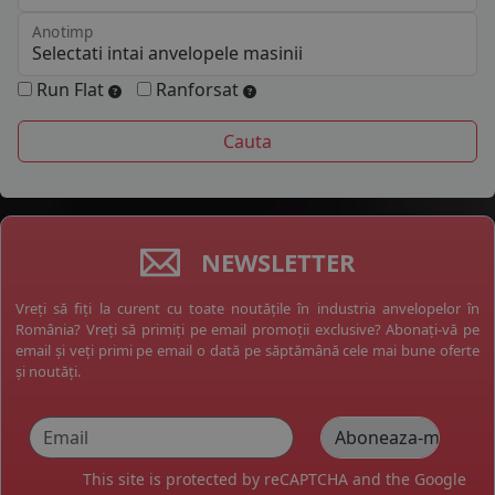
Anotimp
Run Flat
Ranforsat
NEWSLETTER
Vreți să fiți la curent cu toate noutățile în industria anvelopelor în
România? Vreți să primiți pe email promoții exclusive? Abonați-vă pe
email și veți primi pe email o dată pe săptămână cele mai bune oferte
și noutăți.
This site is protected by reCAPTCHA and the Google