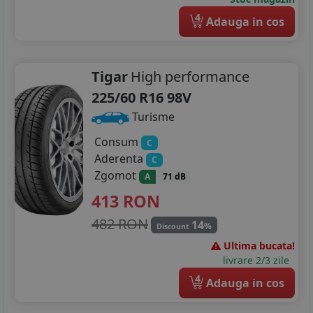
4
225/45R18
Adauga in cos
225/55R18
Tigar
High performance
225/60R18
225/60 R16 98V
235/40R18
Turisme
235/45R18
Consum
C
Aderenta
C
235/60R18
Zgomot
A
71 dB
245/45R18
413
RON
482 RON
14
225/45R19
%
Discount
Ultima bucata!
225/55R19
livrare 2/3 zile
4
Adauga in cos
235/35R19