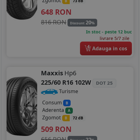
Zgomot
B
73 dB
648
RON
816 RON
20
%
Discount
In stoc - peste 12 buc
livrare 5/7 zile
4
Adauga in cos
Maxxis
Hp6
225/60 R16 102W
DOT 25
Turisme
Consum
B
Aderenta
A
Zgomot
B
72 dB
509
RON
656 RON
22