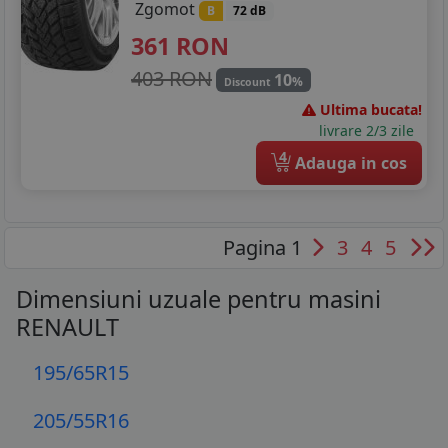
Zgomot
B
72 dB
361
RON
403 RON
10
%
Discount
Ultima bucata!
livrare 2/3 zile
4
Adauga in cos
Pagina 1
3
4
5
Dimensiuni uzuale pentru masini
RENAULT
195/65R15
205/55R16