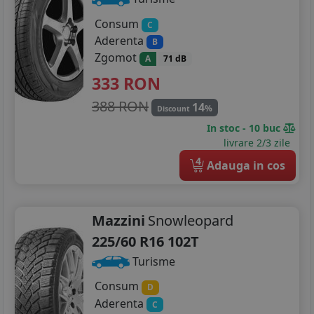
Consum
C
Aderenta
B
Zgomot
A
71 dB
333
RON
388 RON
14
%
Discount
In stoc - 10 buc
livrare 2/3 zile
4
Adauga in cos
Mazzini
Snowleopard
225/60 R16 102T
Turisme
Consum
D
Aderenta
C