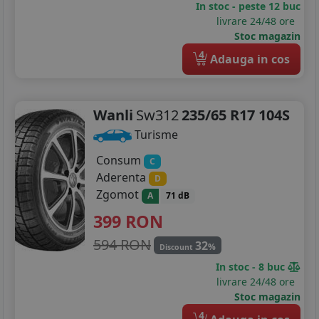
In stoc - peste 12 buc
225/45R19
livrare 24/48 ore
Stoc magazin
225/55R19
4
Adauga in cos
235/35R19
235/55R19
Wanli
Sw312
235/65 R17 104S
245/40R19
Turisme
195/55R20
Consum
C
Aderenta
D
255/45R20
Zgomot
A
71 dB
399
RON
594 RON
32
%
Discount
In stoc - 8 buc
livrare 24/48 ore
Stoc magazin
4