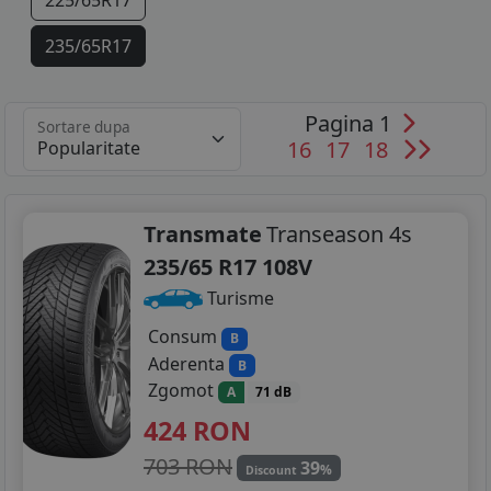
225/65R17
235/65R17
205/40R18
Pagina 1
Sortare dupa
225/40R18
16
17
18
225/45R18
225/55R18
Transmate
Transeason 4s
235/65 R17 108V
225/60R18
Turisme
235/40R18
Consum
B
Aderenta
B
235/45R18
Zgomot
A
71 dB
235/60R18
424
RON
245/45R18
703 RON
39
%
Discount