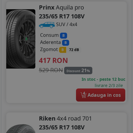
Prinx
Aquila pro
235/65 R17 108V
SUV / 4x4
Consum
B
Aderenta
B
Zgomot
B
72 dB
417
RON
529 RON
21
%
Discount
In stoc - peste 12 buc
livrare 2/3 zile
4
Adauga in cos
Riken
4x4 road 701
235/65 R17 108V