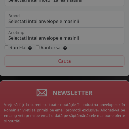
Brand
Anotimp
Run Flat
Ranforsat
NEWSLETTER
Vreți să fiți la curent cu toate noutățile în industria anvelopelor în
România? Vreți să primiți pe email promoții exclusive? Abonați-vă pe
email și veți primi pe email o dată pe săptămână cele mai bune oferte
și noutăți.