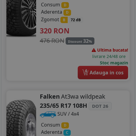
Consum
D
Aderenta
D
Zgomot
B
72 dB
320
RON
476 RON
32
%
Discount
Ultima bucata!
livrare 24/48 ore
Stoc magazin
4
Adauga in cos
Falken
At3wa wildpeak
235/65 R17 108H
DOT 26
SUV / 4x4
Consum
D
Aderenta
C