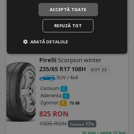
733
RON
ACCEPTĂ TOATE
996 RON
26
%
Discount
In stoc - peste 12 buc
REFUZĂ TOT
livrare 5/7 zile
4
Adauga in cos
ARATĂ DETALIILE
Pirelli
Scorpion winter
235/65 R17 108H
DOT 23
SUV / 4x4
Consum
C
Aderenta
C
Zgomot
B
72 dB
825
RON
1005 RON
17
%
Discount
In stoc - peste 12 buc