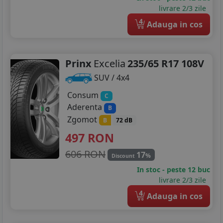
livrare 2/3 zile
4
Adauga in cos
Prinx
Excelia
235/65 R17 108V
SUV / 4x4
Consum
C
Aderenta
B
Zgomot
B
72 dB
497
RON
606 RON
17
%
Discount
In stoc - peste 12 buc
livrare 2/3 zile
4
Adauga in cos