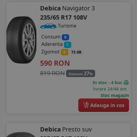
Debica
Navigator 3
235/65 R17 108V
Turisme
Consum
B
Aderenta
C
Zgomot
B
72 dB
590
RON
819 RON
27
%
Discount
In stoc - 4 buc
livrare 24/48 ore
Stoc magazin
4
Adauga in cos
Debica
Presto suv