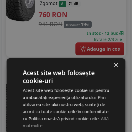
Zgomot
A
71 dB
760
RON
941 RON
19
%
Discount
In stoc - 12 buc
livrare 2/3 zile
4
Adauga in cos
×
Goodyear
Acest site web folosește
cookie-uri
Vector 4seasons gen-3 suv
235/65 R17 108W
DOT 25
Acest site web folosește cookie-uri pentru
a îmbunătăți experiența utilizatorului. Prin
SUV / 4x4
utilizarea site-ului nostru web, sunteți de
Consum
C
acord cu toate cookie-urile în conformitate
Aderenta
B
cu Politica noastră privind cookie-urile.
Află
Zgomot
B
72 dB
mai multe