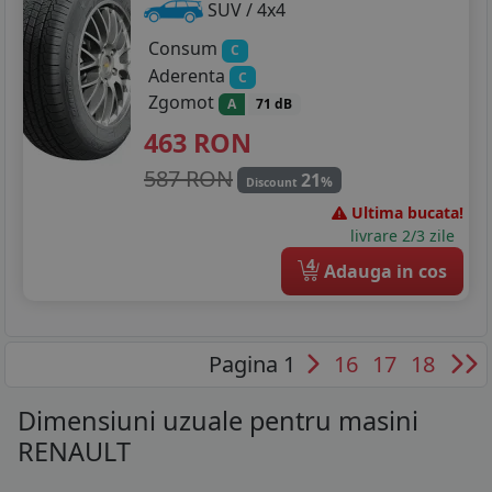
SUV / 4x4
Consum
C
Aderenta
C
Zgomot
A
71 dB
463
RON
587 RON
21
%
Discount
Ultima bucata!
livrare 2/3 zile
4
Adauga in cos
Pagina 1
16
17
18
Dimensiuni uzuale pentru masini
RENAULT