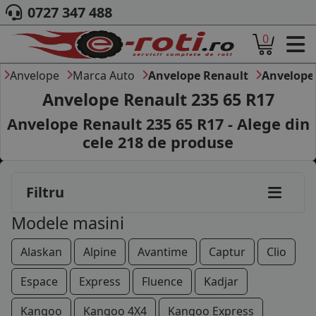
215/55R16
0727 347 488
0
215/60R16
ACASA
215/65R16
DESPRE NOI
Anvelope
Marca Auto
Anvelope Renault
Anvelope 
ANVELOPE
Anvelope Renault 235 65 R17
225/55R16
AUTO
Anvelope Renault 235 65 R17 - Alege din
CAMION
225/60R16
cele
218
de produse
MOTO
225/65R16
AGROINDUSTRIALE
CAUTARE DUPA
235/65R16
Filtru
DIMENSIUNI
PRODUCATORI ANVELOPE
155/90R17
Modele masini
MARCA AUTO
BLOG
195/40R17
Alaskan
Alpine
Avantime
Captur
Clio
B2B - COLABORARE COMPANII
205/40R17
Espace
Express
Fluence
Kadjar
CONT
205/45R17
Kangoo
Kangoo 4X4
Kangoo Express
CONTACT