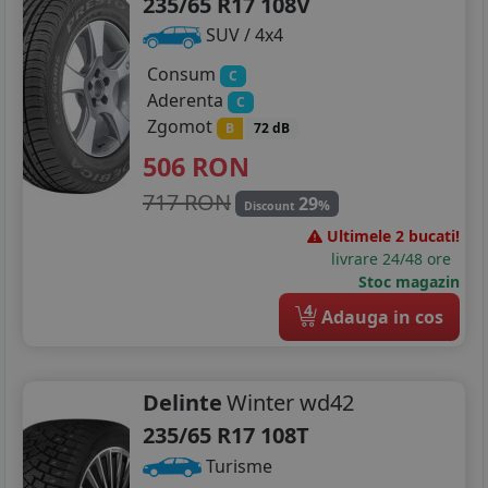
235/65 R17 108V
SUV / 4x4
Consum
C
Aderenta
C
Zgomot
B
72 dB
506
RON
717 RON
29
%
Discount
Ultimele 2 bucati!
livrare 24/48 ore
Stoc magazin
4
Adauga in cos
Delinte
Winter wd42
235/65 R17 108T
Turisme