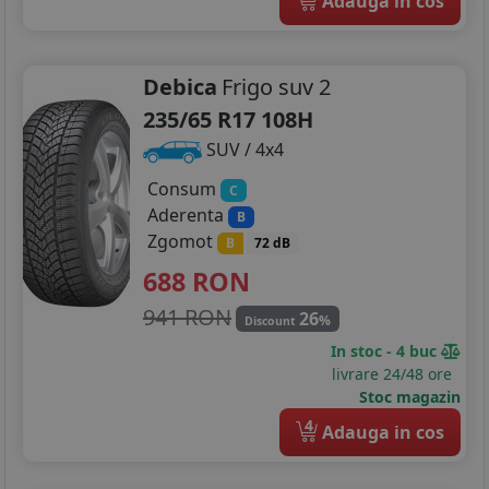
Adauga in cos
Debica
Frigo suv 2
235/65 R17 108H
SUV / 4x4
Consum
C
Aderenta
B
Zgomot
B
72 dB
688
RON
941 RON
26
%
Discount
In stoc - 4 buc
livrare 24/48 ore
Stoc magazin
4
Adauga in cos