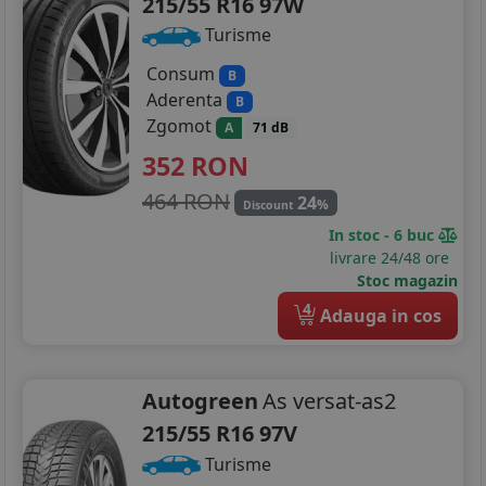
215/55 R16 97W
Turisme
Consum
B
Aderenta
B
Zgomot
A
71 dB
352
RON
464 RON
24
%
Discount
In stoc - 6 buc
livrare 24/48 ore
Stoc magazin
4
Adauga in cos
Autogreen
As versat-as2
215/55 R16 97V
Turisme