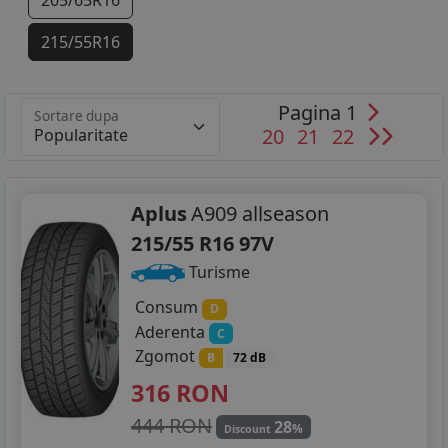
205/65R16
215/55R16
215/60R16
Pagina 1
Sortare dupa
215/65R16
20
21
22
225/55R16
225/60R16
Aplus
A909 allseason
215/55 R16 97V
225/65R16
Turisme
235/65R16
Consum
D
Aderenta
C
155/90R17
Zgomot
B
72 dB
195/40R17
316
RON
205/40R17
444 RON
28
%
Discount