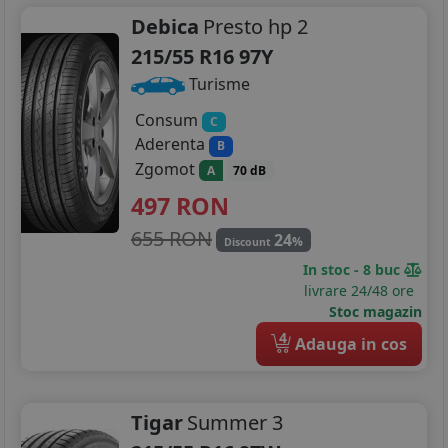
245/45R18
Debica
Presto hp 2
225/45R19
215/55 R16 97Y
Turisme
225/55R19
Consum
C
235/35R19
Aderenta
B
235/55R19
Zgomot
A
70 dB
497
RON
245/40R19
655 RON
24
%
Discount
195/55R20
In stoc - 8 buc
livrare 24/48 ore
255/45R20
Stoc magazin
4
Adauga in cos
Tigar
Summer 3