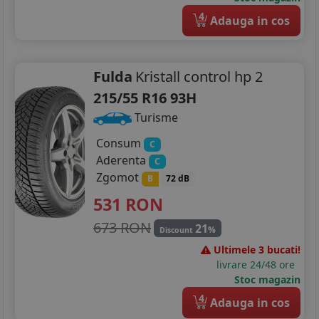
4
Adauga in cos
Fulda
Kristall control hp 2
215/55 R16 93H
Turisme
Consum
C
Aderenta
C
Zgomot
B
72 dB
531
RON
673 RON
21
%
Discount
Ultimele 3 bucati!
livrare 24/48 ore
Stoc magazin
4
Adauga in cos