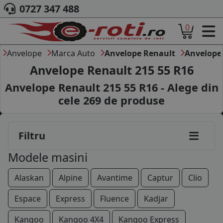
195/60R15
0727 347 488
0
195/65R15
ACASA
195/70R15
DESPRE NOI
Anvelope
Marca Auto
Anvelope Renault
Anvelope 
ANVELOPE
Anvelope Renault 215 55 R16
205/55R15
AUTO
Anvelope Renault 215 55 R16 - Alege din
CAMION
205/60R15
cele
269
de produse
MOTO
205/65R15
AGROINDUSTRIALE
CAUTARE DUPA
215/65R15
Filtru
DIMENSIUNI
PRODUCATORI ANVELOPE
225/50R15
Modele masini
MARCA AUTO
BLOG
185/50R16
Alaskan
Alpine
Avantime
Captur
Clio
B2B - COLABORARE COMPANII
185/55R16
Espace
Express
Fluence
Kadjar
CONT
185/75R16
Kangoo
Kangoo 4X4
Kangoo Express
CONTACT