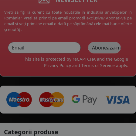
Vreți să fiți la curent cu toate noutățile în industria anvelopelor în
România? Vreți să primiți pe email promoții exclusive? Abonați-vă pe
email și veți primi pe email o dată pe săptămână cele mai bune oferte
și noutăți.
This site is protected by reCAPTCHA and the Google
Privacy Policy
and
Terms of Service
apply.
Categorii produse