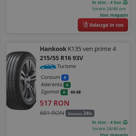
In stoc - 4 buc
livrare 24/48 ore
Stoc magazin
4
Adauga in cos
Hankook
K135 ven prime 4
215/55 R16 93V
Turisme
Consum
B
Aderenta
A
Zgomot
A
69 dB
517
RON
681 RON
24
%
Discount
In stoc - 4 buc
livrare 24/48 ore
Stoc magazin