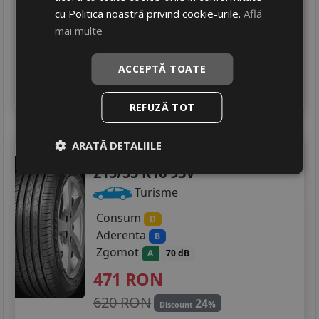
cu Politica noastră privind cookie-urile.
Află
600 RON
22
%
Discount
mai multe
In stoc - 4 buc
livrare 24/48 ore
ACCEPTĂ TOATE
Stoc magazin
4
Adauga in cos
REFUZĂ TOT
ARATĂ DETALIILE
Debica
Presto hp 2
215/55 R16 93V
Turisme
Consum
D
Aderenta
B
Zgomot
A
70 dB
471
RON
620 RON
24
%
Discount