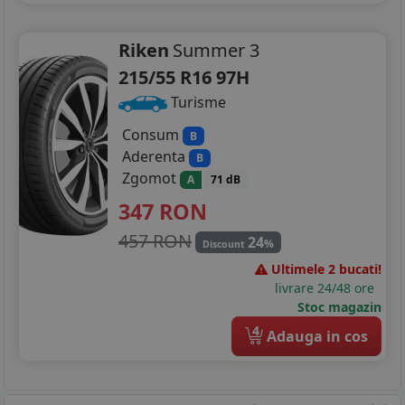
Riken
Summer 3
215/55 R16 97H
Turisme
Consum
B
Aderenta
B
Zgomot
A
71 dB
347
RON
457 RON
24
%
Discount
Ultimele 2 bucati!
livrare 24/48 ore
Stoc magazin
4
Adauga in cos