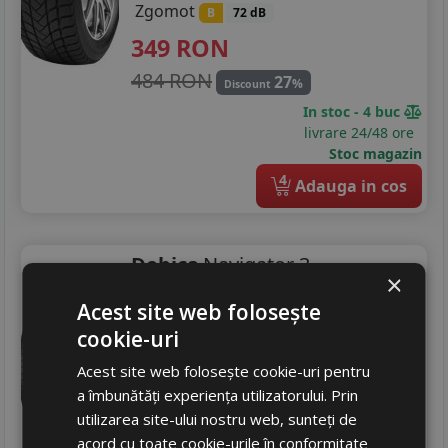
Zgomot
B
72 dB
349
RON
484 RON
27
%
Discount
In stoc - 4 buc
livrare 24/48 ore
Stoc magazin
4
Adauga in cos
Debica
Navigator 3
×
215/55 R16 97V
Acest site web folosește
Turisme
cookie-uri
Consum
B
Acest site web folosește cookie-uri pentru
Aderenta
C
a îmbunătăți experiența utilizatorului. Prin
Zgomot
B
72 dB
utilizarea site-ului nostru web, sunteți de
466
RON
acord cu toate cookie-urile în conformitate