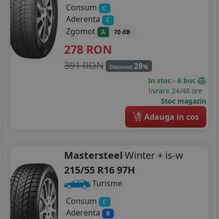
Consum
C
Aderenta
C
Zgomot
A
70 dB
278
RON
391 RON
28
%
Discount
In stoc - 6 buc
livrare 24/48 ore
Stoc magazin
4
Adauga in cos
Mastersteel
Winter + is-w
215/55 R16 97H
Turisme
Consum
C
Aderenta
B