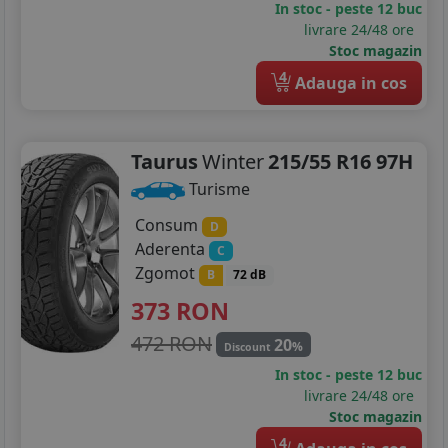
In stoc - peste 12 buc
205/45R17
livrare 24/48 ore
Stoc magazin
205/50R17
4
Adauga in cos
205/55R17
215/45R17
Taurus
Winter
215/55 R16 97H
215/50R17
Turisme
215/55R17
Consum
D
Aderenta
C
215/60R17
Zgomot
B
72 dB
373
RON
225/45R17
472 RON
20
%
225/50R17
Discount
In stoc - peste 12 buc
225/55R17
livrare 24/48 ore
Stoc magazin
225/60R17
4