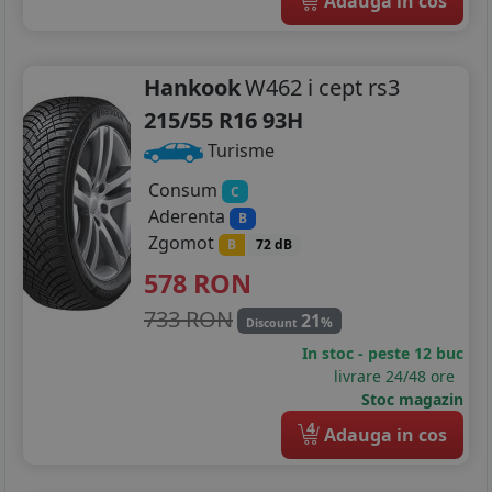
Adauga in cos
225/65R17
235/65R17
Hankook
W462 i cept rs3
215/55 R16 93H
205/40R18
Turisme
225/40R18
Consum
C
225/45R18
Aderenta
B
Zgomot
B
72 dB
225/55R18
578
RON
225/60R18
733 RON
21
%
Discount
235/40R18
In stoc - peste 12 buc
livrare 24/48 ore
235/45R18
Stoc magazin
4
Adauga in cos
235/60R18