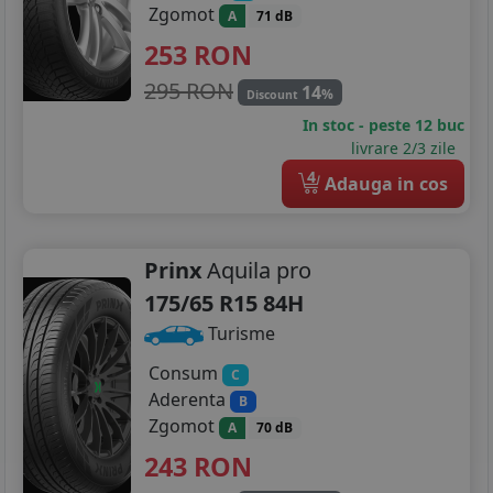
Zgomot
A
71 dB
225/55R18
253
RON
225/60R18
295 RON
14
%
Discount
235/40R18
In stoc - peste 12 buc
livrare 2/3 zile
235/45R18
4
Adauga in cos
235/60R18
245/45R18
Prinx
Aquila pro
175/65 R15 84H
225/45R19
Turisme
225/55R19
Consum
C
Aderenta
235/35R19
B
Zgomot
A
70 dB
235/55R19
243
RON