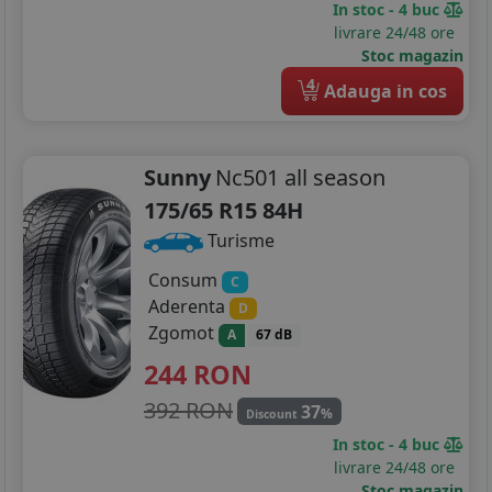
In stoc - 4 buc
205/65R15
livrare 24/48 ore
Stoc magazin
215/65R15
4
Adauga in cos
225/50R15
185/50R16
Sunny
Nc501 all season
185/55R16
175/65 R15 84H
Turisme
185/75R16
Consum
C
195/45R16
Aderenta
D
Zgomot
A
67 dB
195/50R16
244
RON
195/55R16
392 RON
37
%
Discount
195/60R16
In stoc - 4 buc
livrare 24/48 ore
195/65R16
Stoc magazin