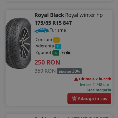
225/60R16
225/65R16
Royal Black
Royal winter hp
175/65 R15 84T
235/65R16
Turisme
155/90R17
Consum
D
195/40R17
Aderenta
C
Zgomot
A
71 dB
205/40R17
250
RON
205/45R17
359 RON
30
%
Discount
205/50R17
Ultimele 2 bucati!
livrare 24/48 ore
205/55R17
Stoc magazin
4
Adauga in cos
215/45R17
215/50R17