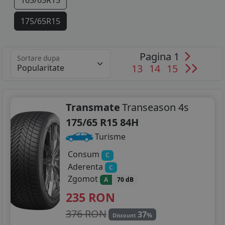
165/65R15
175/65R15
185/55R15
Pagina 1
Sortare dupa
185/60R15
13
14
15
185/65R15
195/50R15
Transmate
Transeason 4s
175/65 R15 84H
195/60R15
Turisme
195/65R15
Consum
C
Aderenta
C
195/70R15
Zgomot
A
70 dB
205/55R15
235
RON
205/60R15
376 RON
37
%
Discount