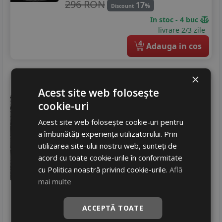
245/40R19
296 RON
17
%
Discount
In stoc - 4 buc
195/55R20
livrare 2/3 zile
255/45R20
4
Adauga in cos
×
Kormoran
Snow
Acest site web folosește
175/65 R15 84T
cookie-uri
Turisme
Acest site web folosește cookie-uri pentru
Consum
D
a îmbunătăți experiența utilizatorului. Prin
Aderenta
C
utilizarea site-ului nostru web, sunteți de
Zgomot
A
70 dB
acord cu toate cookie-urile în conformitate
cu Politica noastră privind cookie-urile.
Află
323
RON
mai multe
377 RON
14
%
Discount
In stoc - peste 12 buc
ACCEPTĂ TOATE
livrare 2/3 zile