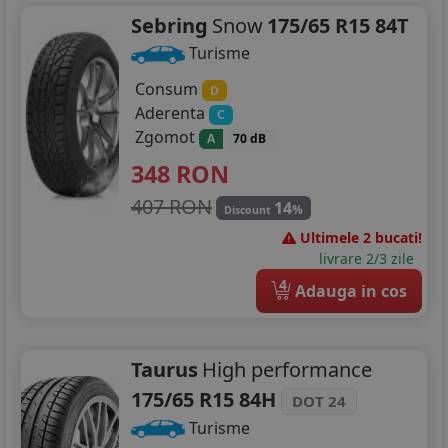
Sebring
Snow
175/65 R15 84T
Turisme
Consum
D
Aderenta
C
Zgomot
A
70 dB
348
RON
407 RON
14
%
Discount
Ultimele 2 bucati!
livrare 2/3 zile
4
Adauga in cos
Taurus
High performance
175/65 R15 84H
DOT 24
Turisme