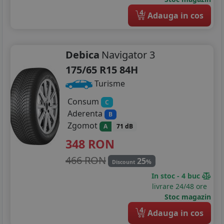
4
195/75R16
Adauga in cos
205/45R16
Debica
Navigator 3
205/50R16
175/65 R15 84H
205/55R16
Turisme
205/60R16
Consum
C
Aderenta
B
205/65R16
Zgomot
A
71 dB
215/55R16
348
RON
466 RON
25
215/60R16
%
Discount
In stoc - 4 buc
215/65R16
livrare 24/48 ore
Stoc magazin
225/55R16
4
Adauga in cos