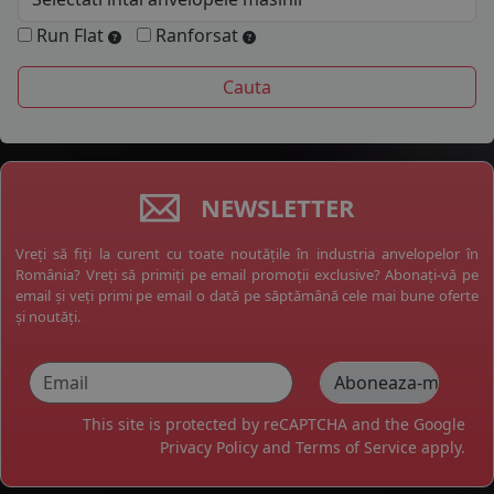
Run Flat
Ranforsat
NEWSLETTER
Vreți să fiți la curent cu toate noutățile în industria anvelopelor în
România? Vreți să primiți pe email promoții exclusive? Abonați-vă pe
email și veți primi pe email o dată pe săptămână cele mai bune oferte
și noutăți.
This site is protected by reCAPTCHA and the Google
Privacy Policy
and
Terms of Service
apply.