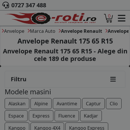
145/70R13
0727 347 488
0
145/80R13
ACASA
155/70R13
DESPRE NOI
Anvelope
Marca Auto
Anvelope Renault
Anvelope 
ANVELOPE
Anvelope Renault 175 65 R15
155/80R13
AUTO
Anvelope Renault 175 65 R15 - Alege din
CAMION
165/65R13
cele
189
de produse
MOTO
165/70R13
AGROINDUSTRIALE
CAUTARE DUPA
175/70R13
Filtru
DIMENSIUNI
PRODUCATORI ANVELOPE
195/55R13
Modele masini
MARCA AUTO
BLOG
105/70R14
Alaskan
Alpine
Avantime
Captur
Clio
B2B - COLABORARE COMPANII
165/60R14
Espace
Express
Fluence
Kadjar
CONT
165/65R14
Kangoo
Kangoo 4X4
Kangoo Express
CONTACT