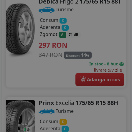
Debica
Frigo 2
175/65 R15 88T
215/55R17
Turisme
215/60R17
Consum
C
Aderenta
C
225/45R17
Zgomot
A
71 dB
225/50R17
297
RON
225/55R17
347 RON
14
%
Discount
In stoc - 8 buc
225/60R17
livrare 5/7 zile
4
225/65R17
Adauga in cos
235/65R17
Prinx
Excelia
175/65 R15 88H
205/40R18
Turisme
225/40R18
Consum
D
225/45R18
Aderenta
C