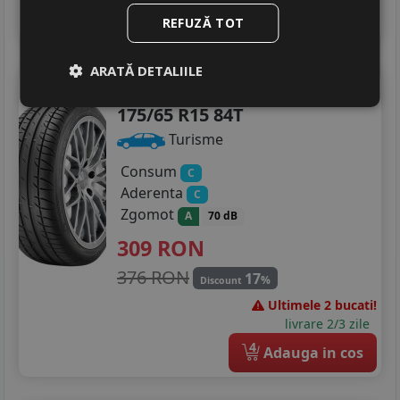
4
Adauga in cos
REFUZĂ TOT
ARATĂ DETALIILE
Tigar
Highperformance
175/65 R15 84T
Turisme
Consum
C
Aderenta
C
Zgomot
A
70 dB
309
RON
376 RON
17
%
Discount
Ultimele 2 bucati!
livrare 2/3 zile
4
Adauga in cos