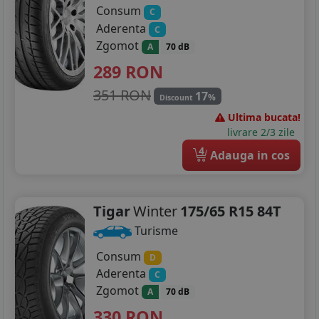
Consum
C
Aderenta
C
Zgomot
A
70 dB
289
RON
351 RON
17
%
Discount
Ultima bucata!
livrare 2/3 zile
4
Adauga in cos
Tigar
Winter
175/65 R15 84T
Turisme
Consum
D
Aderenta
C
Zgomot
A
70 dB
330
RON