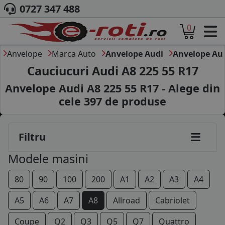
0727 347 488
0
ACASA
DESPRE NOI
Anvelope
Marca Auto
Anvelope Audi
Anvelope Au
ANVELOPE
Cauciucuri Audi A8 225 55 R17
AUTO
Anvelope Audi A8 225 55 R17 - Alege din
CAMION
cele
397
de produse
MOTO
AGROINDUSTRIALE
CAUTARE DUPA
Filtru
DIMENSIUNI
PRODUCATORI ANVELOPE
Modele masini
MARCA AUTO
BLOG
80
90
100
200
A1
A2
A3
A4
B2B - COLABORARE COMPANII
A5
A6
A7
A8
Allroad
Cabriolet
CONT
Coupe
Q2
Q3
Q5
Q7
Quattro
CONTACT