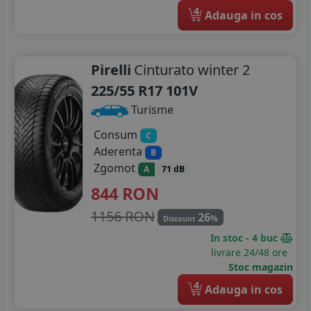
4
Adauga in cos
Pirelli
Cinturato winter 2
225/55 R17 101V
Turisme
Consum
C
Aderenta
B
Zgomot
A
71 dB
844
RON
1156 RON
26
%
Discount
In stoc - 4 buc
livrare 24/48 ore
Stoc magazin
4
Adauga in cos