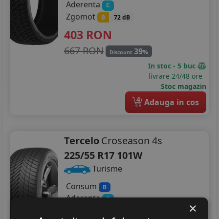
Aderenta
C
Zgomot
B
72 dB
403
RON
667 RON
39
%
Discount
In stoc - 5 buc
livrare 24/48 ore
Stoc magazin
4
Adauga in cos
Tercelo
Croseason 4s
225/55 R17 101W
Turisme
Consum
B
Aderenta
C
×
Zgomot
A
71 dB