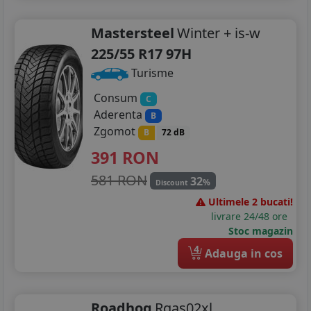
Mastersteel
Winter + is-w
225/55 R17 97H
Turisme
Consum
C
Aderenta
B
Zgomot
B
72 dB
391
RON
581 RON
32
%
Discount
Ultimele 2 bucati!
livrare 24/48 ore
Stoc magazin
4
Adauga in cos
Roadhog
Rgas02xl