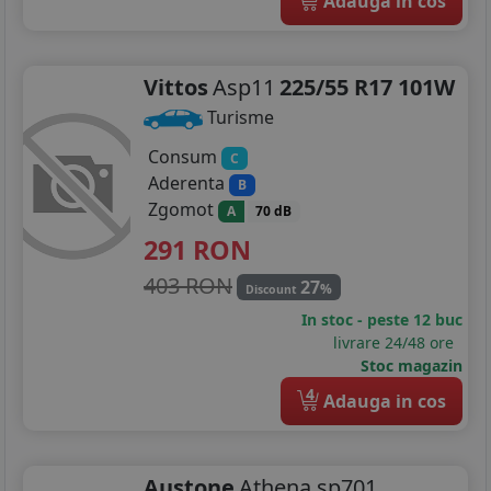
Adauga in cos
Vittos
Asp11
225/55 R17 101W
Turisme
Consum
C
Aderenta
B
Zgomot
A
70 dB
291
RON
403 RON
27
%
Discount
In stoc - peste 12 buc
livrare 24/48 ore
Stoc magazin
4
Adauga in cos
Austone
Athena sp701