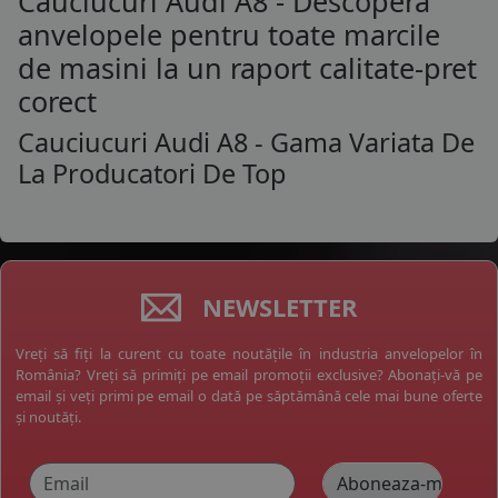
Cauciucuri Audi A8 - Descopera
anvelopele pentru toate marcile
de masini la un raport calitate-pret
corect
Cauciucuri Audi A8 - Gama Variata De
La Producatori De Top
NEWSLETTER
Vreți să fiți la curent cu toate noutățile în industria anvelopelor în
România? Vreți să primiți pe email promoții exclusive? Abonați-vă pe
email și veți primi pe email o dată pe săptămână cele mai bune oferte
și noutăți.