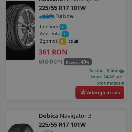
225/55 R17 101W
Turisme
Consum
C
Aderenta
C
Zgomot
B
72 dB
361
RON
610 RON
40
%
Discount
In stoc - 8 buc
livrare 24/48 ore
Stoc magazin
4
Adauga in cos
Debica
Navigator 3
225/55 R17 101W