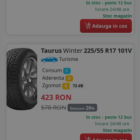
In stoc - peste 12 buc
255/35R20
livrare 24/48 ore
Stoc magazin
265/40R20
4
Adauga in cos
275/35R20
275/35R21
Taurus
Winter
225/55 R17 101V
Turisme
Consum
C
Aderenta
D
Zgomot
B
72 dB
423
RON
578 RON
26
%
Discount
In stoc - peste 12 buc
livrare 24/48 ore
Stoc magazin
4