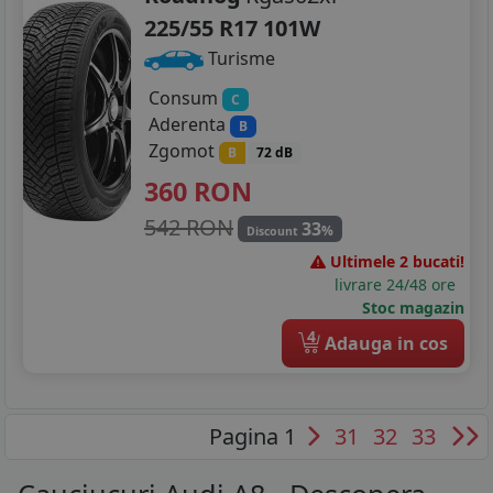
225/55 R17 101W
Turisme
Consum
C
Aderenta
B
Zgomot
B
72 dB
360
RON
542 RON
33
%
Discount
Ultimele 2 bucati!
livrare 24/48 ore
Stoc magazin
4
Adauga in cos
Pagina 1
31
32
33