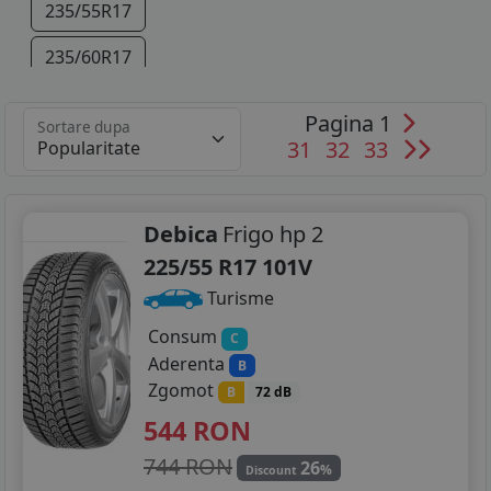
235/55R17
235/60R17
235/45R18
Pagina 1
Sortare dupa
31
32
33
235/50R18
235/55R18
Debica
Frigo hp 2
245/45R18
225/55 R17 101V
255/45R18
Turisme
235/45R19
Consum
C
Aderenta
B
235/50R19
Zgomot
B
72 dB
544
RON
255/40R19
744 RON
26
255/45R19
%
Discount