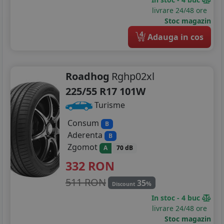
livrare 24/48 ore
Stoc magazin
4
Adauga in cos
Roadhog
Rghp02xl
225/55 R17 101W
Turisme
Consum
B
Aderenta
B
Zgomot
A
70 dB
332
RON
511 RON
35
%
Discount
In stoc - 4 buc
livrare 24/48 ore
Stoc magazin