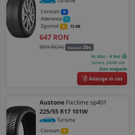
Turisme
Consum
B
Aderenta
C
Zgomot
B
72 dB
647
RON
899 RON
28
%
Discount
In stoc - 6 buc
livrare 24/48 ore
Stoc magazin
4
Adauga in cos
Austone
Fixclime sp401
225/55 R17 101W
Turisme
Consum
D