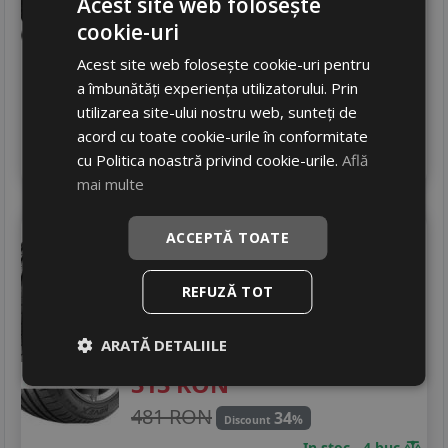
Acest site web folosește
329
RON
cookie-uri
455 RON
27
%
Discount
Acest site web folosește cookie-uri pentru
In stoc - 4 buc
a îmbunătăți experiența utilizatorului. Prin
livrare 24/48 ore
utilizarea site-ului nostru web, sunteți de
Stoc magazin
acord cu toate cookie-urile în conformitate
4
Adauga in cos
cu Politica noastră privind cookie-urile.
Află
mai multe
Novex
Sp a5
225/55 R17 101W
ACCEPTĂ TOATE
Turisme
REFUZĂ TOT
Consum
C
Aderenta
C
ARATĂ DETALIILE
Zgomot
B
72 dB
313
RON
481 RON
34
%
Discount
In stoc - 4 buc