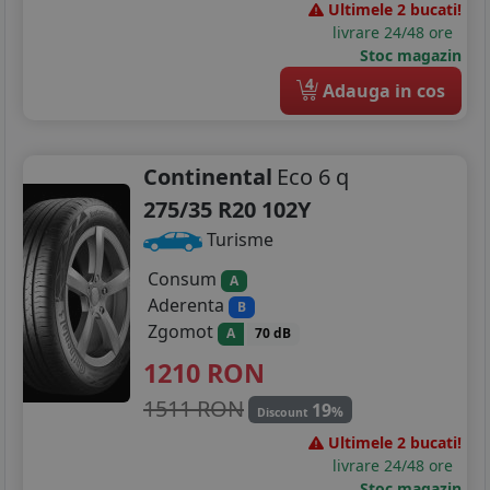
Ultimele 2 bucati!
livrare 24/48 ore
Stoc magazin
4
Adauga in cos
Continental
Eco 6 q
275/35 R20 102Y
Turisme
Consum
A
Aderenta
B
Zgomot
A
70 dB
1210
RON
1511 RON
19
%
Discount
Ultimele 2 bucati!
livrare 24/48 ore
Stoc magazin