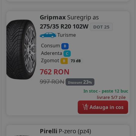
Gripmax
Suregrip as
275/35 R20 102W
DOT 25
Turisme
Consum
B
Aderenta
C
Zgomot
B
73 dB
762
RON
997 RON
23
%
Discount
In stoc - peste 12 buc
livrare 5/7 zile
4
Adauga in cos
Pirelli
P-zero (pz4)