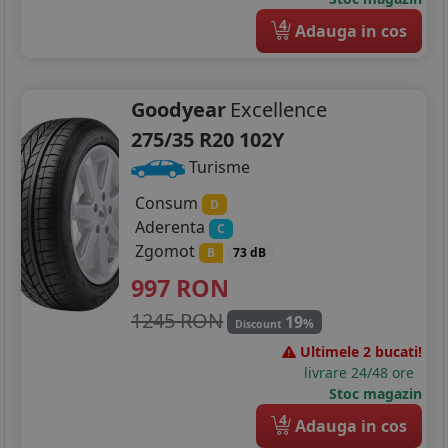
4
Adauga in cos
Goodyear
Excellence
275/35 R20 102Y
Turisme
Consum
D
Aderenta
C
Zgomot
B
73 dB
997
RON
1245 RON
19
%
Discount
Ultimele 2 bucati!
livrare 24/48 ore
Stoc magazin
4
Adauga in cos