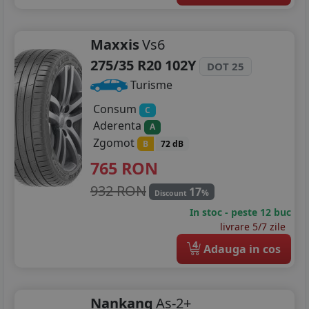
Maxxis
Vs6
275/35 R20 102Y
DOT 25
Turisme
Consum
C
Aderenta
A
Zgomot
B
72 dB
765
RON
932 RON
17
%
Discount
In stoc - peste 12 buc
livrare 5/7 zile
4
Adauga in cos
Nankang
As-2+