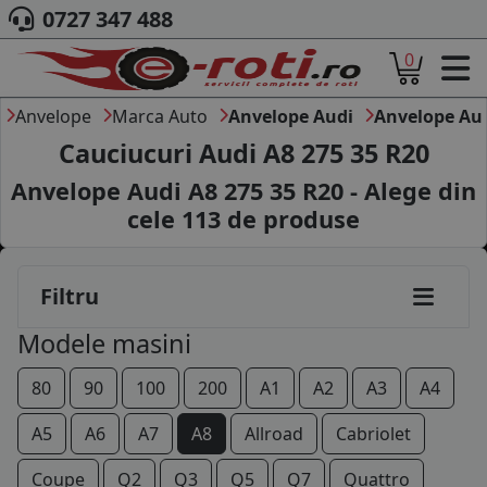
0727 347 488
0
ACASA
DESPRE NOI
Anvelope
Marca Auto
Anvelope Audi
Anvelope Au
ANVELOPE
Cauciucuri Audi A8 275 35 R20
AUTO
Anvelope Audi A8 275 35 R20 - Alege din
CAMION
cele
113
de produse
MOTO
AGROINDUSTRIALE
CAUTARE DUPA
225/60R16
Filtru
DIMENSIUNI
PRODUCATORI ANVELOPE
235/60R16
Modele masini
MARCA AUTO
BLOG
225/55R17
80
90
100
200
A1
A2
A3
A4
B2B - COLABORARE COMPANII
235/55R17
A5
A6
A7
A8
Allroad
Cabriolet
CONT
235/60R17
Coupe
Q2
Q3
Q5
Q7
Quattro
CONTACT