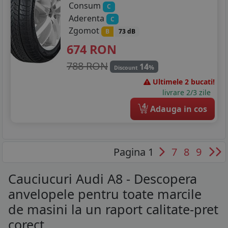
Consum
C
Aderenta
C
Zgomot
B
73 dB
674
RON
788 RON
14
%
Discount
Ultimele 2 bucati!
livrare 2/3 zile
4
Adauga in cos
Pagina 1
7
8
9
Cauciucuri Audi A8 - Descopera
anvelopele pentru toate marcile
de masini la un raport calitate-pret
corect