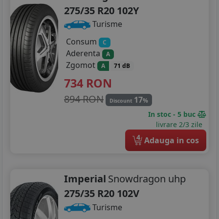
275/35 R20 102Y
Turisme
Consum
C
Aderenta
A
Zgomot
A
71 dB
734
RON
894 RON
17
%
Discount
In stoc - 5 buc
livrare 2/3 zile
4
Adauga in cos
Imperial
Snowdragon uhp
275/35 R20 102V
Turisme