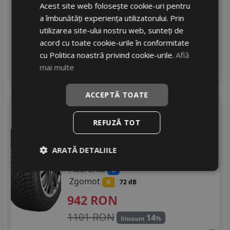
583
RON
Acest site web folosește cookie-uri pentru
a îmbunătăți experiența utilizatorului. Prin
710 RON
17
%
Discount
utilizarea site-ului nostru web, sunteți de
In stoc - 5 buc
acord cu toate cookie-urile în conformitate
livrare 2/3 zile
cu Politica noastră privind cookie-urile.
Află
4
mai multe
Adauga in cos
ACCEPTĂ TOATE
Nankang
Sv-3
275/35 R20 102W
REFUZĂ TOT
Turisme
ARATĂ DETALIILE
Consum
C
Aderenta
B
Zgomot
B
72 dB
942
RON
1101 RON
14
%
Discount