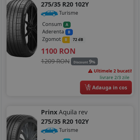
275/35 R20 102Y
Turisme
Consum
A
Aderenta
B
Zgomot
B
72 dB
1100
RON
1209 RON
9
%
Discount
Ultimele 2 bucati!
livrare 2/3 zile
4
Adauga in cos
Prinx
Aquila rev
275/35 R20 102Y
Turisme