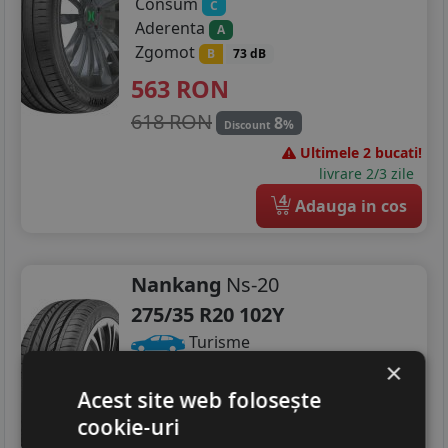
Consum
C
Aderenta
A
Zgomot
B
73 dB
563
RON
618 RON
8
%
Discount
Ultimele 2 bucati!
livrare 2/3 zile
4
Adauga in cos
Nankang
Ns-20
275/35 R20 102Y
Turisme
×
Consum
D
Acest site web folosește
Aderenta
C
cookie-uri
Zgomot
B
73 dB