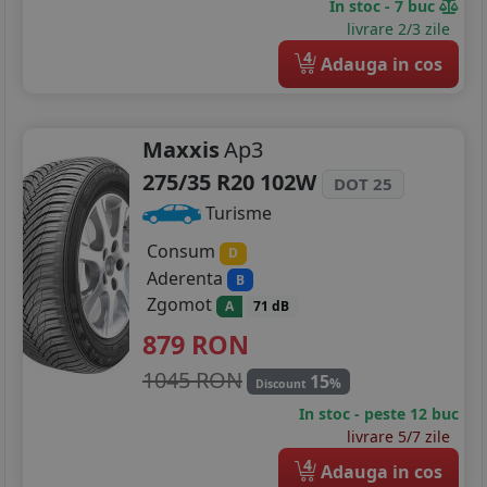
In stoc - 7 buc
livrare 2/3 zile
4
Adauga in cos
Maxxis
Ap3
275/35 R20 102W
DOT 25
Turisme
Consum
D
Aderenta
B
Zgomot
A
71 dB
879
RON
1045 RON
15
%
Discount
In stoc - peste 12 buc
livrare 5/7 zile
4
Adauga in cos