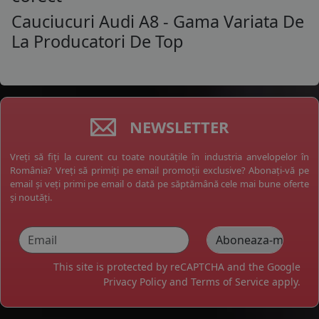
Cauciucuri Audi A8 - Gama Variata De
La Producatori De Top
NEWSLETTER
Vreți să fiți la curent cu toate noutățile în industria anvelopelor în
România? Vreți să primiți pe email promoții exclusive? Abonați-vă pe
email și veți primi pe email o dată pe săptămână cele mai bune oferte
și noutăți.
This site is protected by reCAPTCHA and the Google
Privacy Policy
and
Terms of Service
apply.